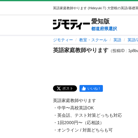
愛知
版
都道府県選択
ジモティー
教室・スクール
英語
英語
英語家庭教師やります
（投稿ID : 1p8b
ポスト
いいね！
英語家庭教師やります

・中学〜高校英語OK

・英会話、テスト対策どっちも対応

・1回2000円〜（応相談）

・オンライン / 対面どちらも可
