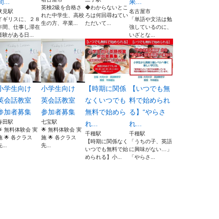
間...
果...
英検2級を合格さ
◆わからないとこ
伏見駅
名古屋市
れた中学生、高校
ろは何回尋ねてい
イギリスに、２８
「単語や文法は勉
生の方、卒業...
ただいて...
年間、仕事し滞在
強しているのに、
経験がある日...
いざとな...
小学生向け
小学生向け
【時期に関係
【いつでも無
英会話教室
英会話教室
なくいつでも
料で始められ
参加者募集
参加者募集
無料で始めら
る】“やらさ
春田駅
七宝駅
れ...
れ...
🌟 無料体験会 実
🌟 無料体験会 実
千種駅
千種駅
施 🌟 各クラス
施 🌟 各クラス
【時期に関係なく
「うちの子、英語
...
先...
いつでも無料で始
に興味がない…」
められる】小...
「やらさ...