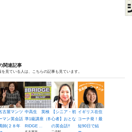
ルの関連記事
情報を見ている人は、こちらの記事も見ています。
名古屋マンツ
中高生 英検
【シニア・初
イギリス在住
ーマン英会話
準1級講座（B
心者】おとな
コーチ発！最
講師(２８年
RIDGE ...
の英会話!!
短90日で結
名古屋市
二子駅