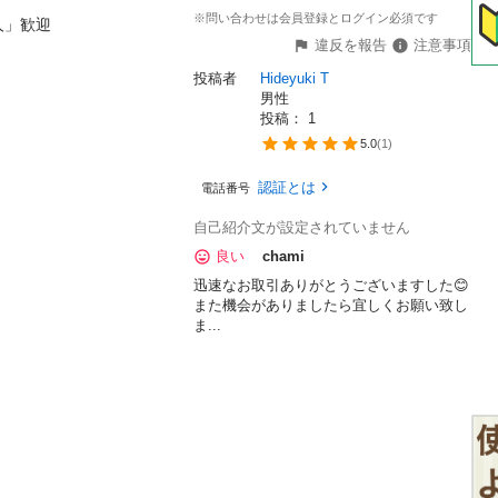
※問い合わせは会員登録とログイン必須です
」歓迎

違反を報告
注意事項
投稿者
Hideyuki T
男性
投稿： 
1
5.0
(
1
)
認証とは
電話番号
自己紹介文が設定されていません
良い
chami
迅速なお取引ありがとうございますした😊
また機会がありましたら宜しくお願い致し
ま...