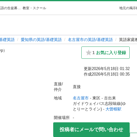
英語家庭教師やります (Hideyuki T) 大曽根の英語/基礎英語の生徒募集・教室・スクールの広告掲示板｜ジモティー
教室・スクール
地元の掲示
/基礎英語
愛知県の英語/基礎英語
名古屋市の英語/基礎英語
英語家庭
vp）
1
お気に入り登録
更新
2026年5月18日 01:32
作成
2026年5月18日 00:35
直接/
直接
仲介
地域
名古屋市
 - 東区
 - 古出来
ガイドウェイバス志段味線(ゆ
とりーとライン) - 
大曽根駅
開催場所
-
投稿者にメールで問い合わせ