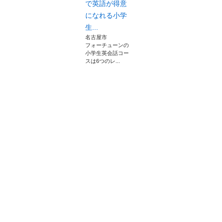
で英語が得意
になれる小学
生...
名古屋市
フォーチューンの
小学生英会話コー
スは6つのレ...