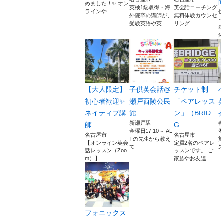
めました！✨ オン
英検1級取得・海
英会話コーチング
ラインや...
外院卒の講師が、
無料体験カウンセ
受験英語や英...
リング...
【大人限定】
子供英会話@
チケット制
初心者歓迎✨
瀬戸西陵公民
「ペアレッス
ネイティブ講
館
ン」（BRID
新瀬戸駅
師...
G...
金曜日17:10～ AL
名古屋市
名古屋市
Tの先生から教え
【オンライン英会
定員2名のペアレ
て...
先
話レッスン（Zoo
ッスンです。 ご
m）】 ...
家族やお友達...
フォニックス