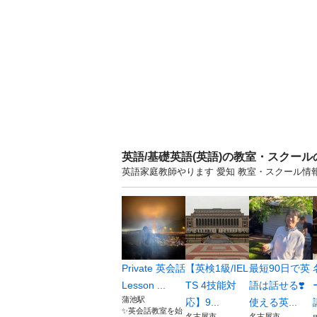
英語/基礎英語(英語)の教室・スクー
英語家庭教師やります 愛知 教室・スクール
Private 英会話
【英検1級/IEL
最短90日で英
Lesson ...
TS 4技能対
語は話せる❣️
蒲池駅
応】9...
使える英...
✨英会話教室を始
名古屋市
名古屋市