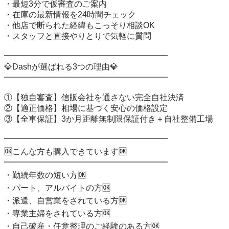
・最短3分で仮審査のご案内

・在庫の最新情報を24時間チェック

・他店で断られた経緯もこっそり相談OK

・スタッフと直接やりとりで気軽に質問

━━━━━━━━━━━━━━━━━━━━

💎Dashが選ばれる3つの理由💎

━━━━━━━━━━━━━━━━━━━━

①【独自審査】信販会社を通さない完全自社決済

②【適正価格】相場に基づく安心の価格設定

③【全車保証】3か月距離無制限保証付き＋自社整備工場

━━━━━━━━━━━━━━━━━━━━

🆗こんな方も購入できています🆗

━━━━━━━━━━━━━━━━━━━━

・勤続年数の短い方🆗

・パート、アルバイトの方🆗

・派遣、自営業をされている方🆗

・専業主婦をされている方🆗

・自己破産・任意整理のご経験のある方🆗
