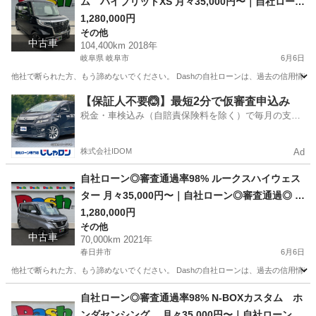
ム ハイブリットXS 月々35,000円〜｜自社ローン
◎審査通過◎ #信用回復ローン #他社お断りOK #
1,280,000円
その他
自己破産OK
中古車
104,400km 2018年
岐阜県 岐阜市
6月6日
他社で断られた方、もう諦めないでください。 Dashの自社ローンは、過去の信用情報で
岐阜
岐阜市
その他
スペーシア
【保証人不要🙆】最短2分で仮審査申込み
税金・車検込み（自賠責保険料を除く）で毎月の支払
額は一定の自社ローン🚗
株式会社IDOM
Ad
自社ローン◎審査通過率98% ルークスハイウェス
ター 月々35,000円〜｜自社ローン◎審査通過◎ #
信用回復ローン #他社お断りOK #自己破産OK
1,280,000円
その他
中古車
70,000km 2021年
春日井市
6月6日
他社で断られた方、もう諦めないでください。 Dashの自社ローンは、過去の信用情報で
愛知
春日井市
その他
ローン
自社ローン◎審査通過率98% N-BOXカスタム ホ
ンダセンシング 月々35,000円〜｜自社ローン◎