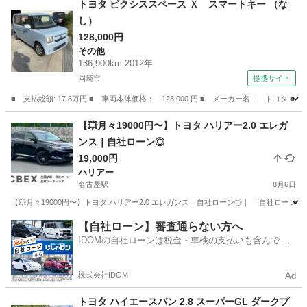
トヨタ ピクシススペース Ｘ スマートキー （な
し）
128,000円
その他
136,900km 2012年
岡崎市
提携サイト
■ 支払総額: 17.8万円 ■ 車両本体価格： 128,000 円 ■ メーカー名： トヨタ 
愛知
岡崎市
その他
【💥月々19000円〜】トヨタ ハリアー2.0 エレガ
ンス｜自社ローン◎
19,000円
ハリアー
名古屋駅
8月6日
【💥月々19000円〜】トヨタ ハリアー2.0 エレガンス｜自社ローン◎｜ 「自社ローン
愛知
名古屋市
名古屋駅
ハリアー
【自社ローン】審査通らない方へ
IDOMの自社ローンは税金・車検の支払いも含んでい
るので毎月の支払額は一定
株式会社IDOM
Ad
トヨタ ハイエースバン 2.8 スーパーGL ダークプ