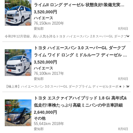
ライムII ロング ディーゼル 状態良好!装備充実の
特別仕様スーパーGL
3,520,000円
ハイエース
76,150km 2020年
愛知郡
8月6日
令和2年12月登録、高い人気を誇るトヨタ ハイエースバン 2.8 スーパーGL ダーク
愛知
愛知郡
ハイエース
車両
トヨタ ハイエースバン 3.0 スーパーGL ダークプ
ライム ワイド ロング ミドルルーフ ディーゼル 極
上状態!豪華フルカスタム
3,520,000円
ハイエース
76,100km 2017年
愛知郡
8月6日
【極上車】ハイエースバン 3.0 スーパーGL ダークプライム ディーゼルターボ ■ ト
愛知
愛知郡
ハイエース
車両
トヨタ エスクァイアハイブリッド 1.8 Gi 高年式&
低走行!車検たっぷり高級ミニバンの中古車詳細
2,640,000円
その他
55,641km 2018年
愛知郡
8月6日