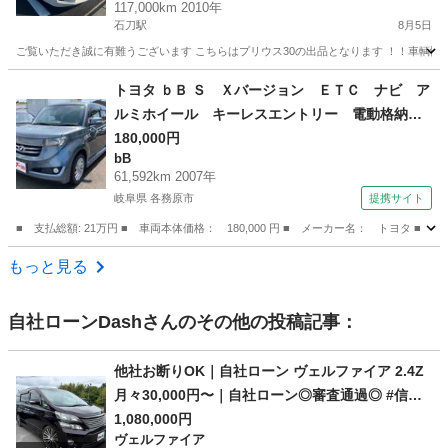
117,000km 2010年
石刀駅
8月5日
ご覧いただき誠に有難うございます こちらはプリウス30の出品となります ！！車輌
愛知
一宮市
石刀駅
プリウス
トヨタ ｂＢ Ｓ Ｘバージョン ＥＴＣ ナビ ア
ルミホイール キーレスエントリー 電動格納ミ
ラー ＡＴ 衝突安全ボディ ベンチシート Ａ
180,000円
bB
ＢＳ ＣＤ ＤＶＤ再生 エアコン パワーステ
61,592km 2007年
アリング 現状渡し （なし）
岐阜県 各務原市
提携サイト
■ 支払総額: 21万円 ■ 車両本体価格： 180,000 円 ■ メーカー名： トヨ
岐阜
各務原市
bB
もっと見る
自社ローンDash
さんのその他の投稿記事：
他社お断りOK｜自社ローン ヴェルファイア 2.4Z
月々30,000円〜｜自社ローン◎審査通過◎ #信用
回復ローン #他社お断りOK #自己破産OK
1,080,000円
ヴェルファイア