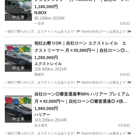
審査通過◎ #信用回復ローン #他社お断りOK #自
1,180,000円
N-BOX
己破産OK
中古車
95,100km 2019年
一宮市
6月2日
✨他社で断られた方、まだチャンスはあります✨🏞️ Dashの自社ローンは過去より"未来"を
愛知
一宮市
N-BOX
ローン
他社お断りOK｜自社ローン エクストレイル エ
クストリーマー 月々35,000円〜｜自社ローン◎審
査通過◎ #信用回復ローン #他社お断りOK #自己
1,280,000円
エクストレイル
破産OK
中古車
108,400km 2015年
岡崎市
6月2日
✨他社で断られた方、まだチャンスはあります✨🏞️ Dashの自社ローンは過去より"未来"
愛知
岡崎市
エクストレイル
エクストリーマー
自社ローン◎審査通過率98% ハリアー プレミアム
月々42,000円〜｜自社ローン◎審査通過◎ #信用
回復ローン #他社お断りOK #自己破産OK #SUV #
1,980,000円
ハリアー
ハリアー #高級SUV
中古車
103,200km 2014年
名古屋市
5月30日
✨他社で断られた方、まだチャンスはあります✨🏞️ Dashの自社ローンは過去より"未来"