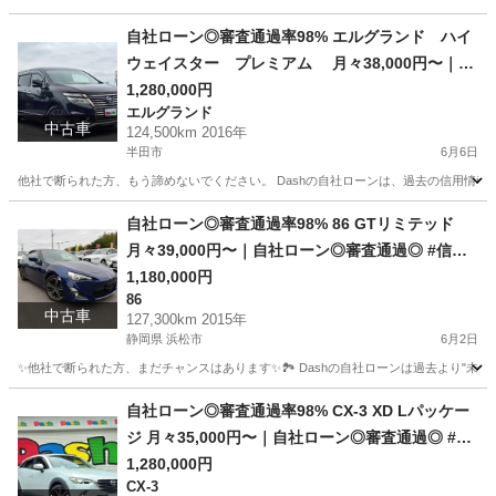
愛知
名古屋市
ハリアー
SUV
自社ローン◎審査通過率98% エルグランド ハイ
ウェイスター プレミアム 月々38,000円〜｜自
社ローン◎審査通過◎ #信用回復ローン #他社お断
1,280,000円
エルグランド
りOK #自己破産OK
中古車
124,500km 2016年
半田市
6月6日
他社で断られた方、もう諦めないでください。 Dashの自社ローンは、過去の信用情報で
愛知
半田市
エルグランド
ローン
自社ローン◎審査通過率98% 86 GTリミテッド
月々39,000円〜｜自社ローン◎審査通過◎ #信用
回復ローン #他社お断りOK #自己破産OK
1,180,000円
86
中古車
127,300km 2015年
静岡県 浜松市
6月2日
✨他社で断られた方、まだチャンスはあります✨🏞️ Dashの自社ローンは過去より"未来"
静岡
浜松市
86
ローン
自社ローン◎審査通過率98% CX-3 XD Lパッケー
ジ 月々35,000円〜｜自社ローン◎審査通過◎ #信
用回復ローン #他社お断りOK #自己破産OK
1,280,000円
CX-3