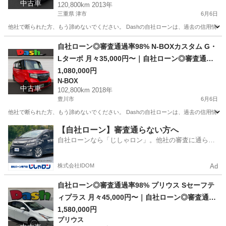
中古車
120,800km 2013年
三重県 津市
6月6日
他社で断られた方、もう諦めないでください。 Dashの自社ローンは、過去の信用情報で
三重
津市
ヴェルファイア
ローン
自社ローン◎審査通過率98% N-BOXカスタム G・
Lターボ 月々35,000円〜｜自社ローン◎審査通過
◎ #信用回復ローン #他社お断りOK #自己破産OK
1,080,000円
N-BOX
中古車
102,800km 2018年
豊川市
6月6日
他社で断られた方、もう諦めないでください。 Dashの自社ローンは、過去の信用情報で
愛知
豊川市
N-BOX
ローン
【自社ローン】審査通らない方へ
自社ローンなら「じしゃロン」。他社の審査に通らな
かった方も
株式会社IDOM
Ad
自社ローン◎審査通過率98% プリウス Sセーフテ
ィプラス 月々45,000円〜｜自社ローン◎審査通過
◎ #信用回復ローン #他社お断りOK #自己破産OK
1,580,000円
プリウス
#債務整理OK #ハイブリッド #燃費良好