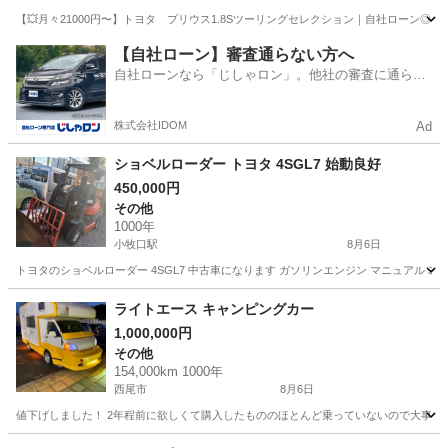
【💥月々21000円〜】トヨタ プリウス1.8Sツーリングセレクション｜自社ローン◎｜
愛知
名古屋市
名古屋駅
プリウス
【自社ローン】審査通らない方へ
自社ローンなら「じしゃロン」。他社の審査に通らな
かった方も
株式会社IDOM
Ad
ショベルローダー トヨタ 4SGL7 始動良好
450,000円
その他
1000年
小牧口駅
8月6日
トヨタのショベルローダー 4SGL7 中古車になります ガソリンエンジン マニュアルミ
愛知
小牧市
小牧口駅
その他
ライトエース キャンピングカー
1,000,000円
その他
154,000km 1000年
西尾市
8月6日
値下げしました！ 2年程前に欲しくて購入したもののほとんど乗っていないので大事に乗
愛知
西尾市
その他
エース