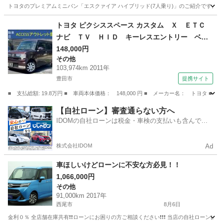
トヨタのプレミアムミニバン「エスクァイア ハイブリッド(7人乗り)」のご紹介です。 
愛知
愛知郡
その他
トヨタ ピクシススペース カスタム Ｘ ＥＴＣ
ナビ ＴＶ ＨＩＤ キーレスエントリー ベン
チシート ＣＶＴ 盗難防止システム ＡＢＳ
148,000円
その他
衝突安全ボディ エアコン パワーステアリン
103,974km 2011年
グ パワーウィンドウ 運転席エアバッグ 助手
豊田市
提携サイト
席エアバッグ （車検整備付）
■ 支払総額: 19.8万円 ■ 車両本体価格： 148,000 円 ■ メーカー名： ト
愛知
豊田市
その他
【自社ローン】審査通らない方へ
IDOMの自社ローンは税金・車検の支払いも含んでい
るので毎月の支払額は一定
株式会社IDOM
Ad
車ほしいけどローンに不安な方必見！！
1,066,000円
その他
91,000km 2017年
西尾市
8月6日
金利０％ 全店舗在庫共有❗️❗️ローンにお困りの方ご相談ください❗️❗️❗️ 当店の自社ローンは 