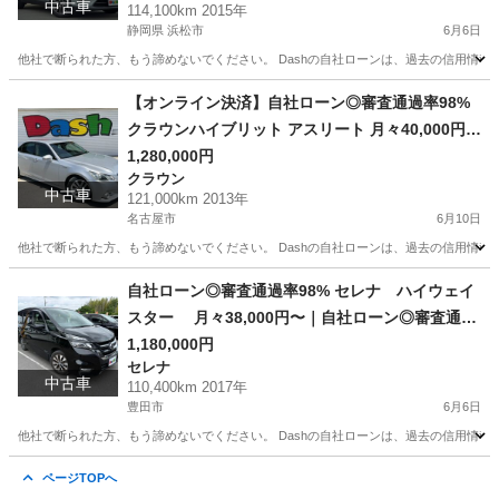
中古車
114,100km 2015年
静岡県 浜松市
6月6日
他社で断られた方、もう諦めないでください。 Dashの自社ローンは、過去の信用情報で
静岡
浜松市
CX-3
【オンライン決済】自社ローン◎審査通過率98%
クラウンハイブリット アスリート 月々40,000円〜
｜自社ローン◎審査通過◎ #信用回復ローン #他社
1,280,000円
クラウン
お断りOK #自己破産OK
中古車
121,000km 2013年
名古屋市
6月10日
他社で断られた方、もう諦めないでください。 Dashの自社ローンは、過去の信用情報で
愛知
名古屋市
クラウン
ローン
自社ローン◎審査通過率98% セレナ ハイウェイ
スター 月々38,000円〜｜自社ローン◎審査通過
◎ #信用回復ローン #他社お断りOK #自己破産OK
1,180,000円
セレナ
中古車
110,400km 2017年
豊田市
6月6日
他社で断られた方、もう諦めないでください。 Dashの自社ローンは、過去の信用情報で
愛知
豊田市
セレナ
ローン
ページTOPへ