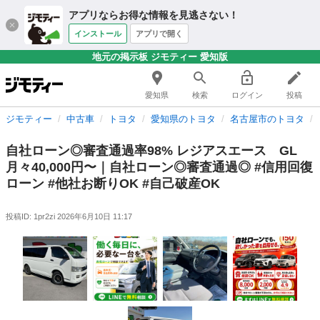
アプリならお得な情報を見逃さない！
インストール
アプリで開く
地元の掲示板 ジモティー 愛知版
愛知県
検索
ログイン
投稿
ジモティー
中古車
トヨタ
愛知県のトヨタ
名古屋市のトヨタ
自社ローン◎審査通過率98% レジアスエース GL
月々40,000円〜｜自社ローン◎審査通過◎ #信用回復
ローン #他社お断りOK #自己破産OK
投稿ID: 1pr2zi
2026年6月10日 11:17