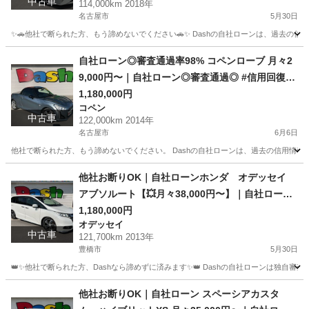
中古車
114,000km 2018年
名古屋市
5月30日
✨🚗他社で断られた方、もう諦めないでください🚗✨ Dashの自社ローンは、過去の信用
愛知
名古屋市
プリウス
ローン
自社ローン◎審査通過率98% コペンローブ 月々2
9,000円〜｜自社ローン◎審査通過◎ #信用回復ロ
ーン #他社お断りOK #自己破産OK
1,180,000円
コペン
中古車
122,000km 2014年
名古屋市
6月6日
他社で断られた方、もう諦めないでください。 Dashの自社ローンは、過去の信用情報で
愛知
名古屋市
コペン
ローン
他社お断りOK｜自社ローンホンダ オデッセイ
アブソルート【💥月々38,000円〜】｜自社ローン
◎審査通過◎ #信用回復ローン #他社お断りOK #
1,180,000円
オデッセイ
自己破産OK #ミニバン #ファミリーカー #8人乗り
中古車
121,700km 2013年
豊橋市
5月30日
👑✨他社で断られた方、Dashなら諦めずに済みます✨👑 Dashの自社ローンは独自審
愛知
豊橋市
オデッセイ
ローン
他社お断りOK｜自社ローン スペーシアカスタ