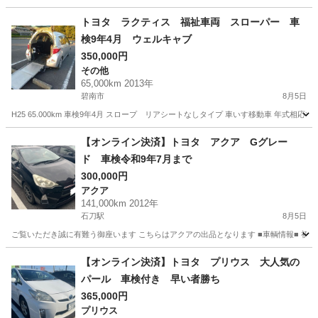
愛知
西尾市
その他
トヨタ ラクティス 福祉車両 スローパー 車
検9年4月 ウェルキャブ
350,000円
その他
65,000km 2013年
碧南市
8月5日
H25 65.000km 車検9年4月 スロープ リアシートなしタイプ 車いす移動車 年式
愛知
碧南市
その他
【オンライン決済】トヨタ アクア Gグレー
ド 車検令和9年7月まで
300,000円
アクア
141,000km 2012年
石刀駅
8月5日
ご覧いただき誠に有難う御座います こちらはアクアの出品となります ■車輌情報■
愛知
一宮市
石刀駅
アクア
ミッション
【オンライン決済】トヨタ プリウス 大人気の
パール 車検付き 早い者勝ち
365,000円
プリウス