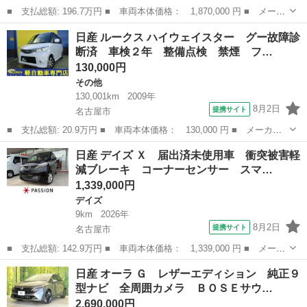
■ 支払総額: 196.7万円 ■ 車両本体価格： 1,870,000 円 ■ メーカ
ー名： 日産 ■ 車種名： ルークス ■ グレード名： ６６０ ハ
愛知
名古屋市
その他
日産 ルークス ハイウェイスター グー故障診
イウェイスターＸ ★純正９インチナビ ＴＶ★全周囲カメラ★両側
断済 車検２年 整備点検 禁煙 フ…
オートス...
130,000円
その他
130,001km
2009年
8月2日
提携サイト
名古屋市
■ 支払総額: 20.9万円 ■ 車両本体価格： 130,000 円 ■ メーカー
名： 日産 ■ 車種名： ルークス ■ グレード名： ハイウェイス
愛知
名古屋市
その他
日産 デイズ Ｘ 届出済未使用車 衝突被害軽
ター グー故障診断済 車検２年 整備点検 禁煙 フルセグ社外ナ
減ブレーキ コーナーセンサー スマ…
ビ ＤＶＤ ...
1,339,000円
デイズ
9km
2026年
8月2日
提携サイト
名古屋市
■ 支払総額: 142.9万円 ■ 車両本体価格： 1,339,000 円 ■ メーカ
ー名： 日産 ■ 車種名： デイズ ■ グレード名： Ｘ 届出済未
愛知
名古屋市
デイズ
日産 オーラ Ｇ レザーエディション 純正９
使用車 衝突被害軽減ブレーキ コーナーセンサー スマートキー
型ナビ 全周囲カメラ ＢＯＳＥサウ…
アイドリ...
2,690,000円