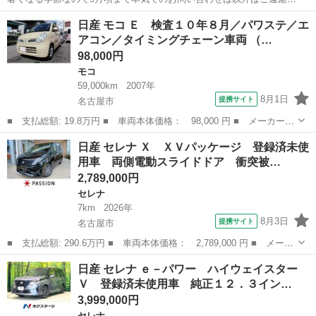
さい。 中古車への乗り換えなのでお問い合わせあってから次の中古車
愛知
名古屋市
笠寺駅
その他
エンジン
日産 モコ Ｅ 検査１０年８月／パワステ／エ
探します。 引渡し時期は仮契約内金預かってから早くて3ヶ月ほどに
アコン／タイミングチェーン車両 （…
なると思います。 今更、何年経...
98,000円
モコ
59,000km
2007年
8月1日
提携サイト
名古屋市
■ 支払総額: 19.8万円 ■ 車両本体価格： 98,000 円 ■ メーカー
名： 日産 ■ 車種名： モコ ■ グレード名： Ｅ 検査１０年８
愛知
名古屋市
モコ
日産 セレナ Ｘ ＸＶパッケージ 登録済未使
月／パワステ／エアコン／タイミングチェーン車両 ■ 排気量：
用車 両側電動スライドドア 衝突被…
660cc ■...
2,789,000円
セレナ
7km
2026年
8月3日
提携サイト
名古屋市
■ 支払総額: 290.6万円 ■ 車両本体価格： 2,789,000 円 ■ メーカ
ー名： 日産 ■ 車種名： セレナ ■ グレード名： Ｘ ＸＶパッ
愛知
名古屋市
セレナ
日産 セレナ ｅ－パワー ハイウェイスター
ケージ 登録済未使用車 両側電動スライドドア 衝突被害軽減ブレ
Ｖ 登録済未使用車 純正１２．３イン…
ーキ コ...
3,999,000円
セレナ