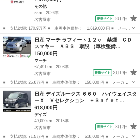
その他
5km
2026年
8月2日
提携サイト
名古屋市
■ 支払総額: 170.9万円 ■ 車両本体価格： 1,619,000 円 ■ メーカ
ー名： 日産 ■ 車種名： ルークス ■ グレード名： Ｘ 届出済
愛知
名古屋市
その他
日産 マーチ ラフィート１２ｃ 禁煙 ＣＤ
未使用車 両側スライド片側電動スライド 衝突軽減ブレーキ オー
スマキー ＡＢＳ 取説 （車検整備…
トライト...
150,000円
マーチ
67,491km
2003年
3月19日
提携サイト
名古屋市
■ 支払総額: 26.8万円 ■ 車両本体価格： 150,000 円 ■ メーカー
名： 日産 ■ 車種名： マーチ ■ グレード名： ラフィート１２
愛知
名古屋市
マーチ
日産 デイズルークス ６６０ ハイウェイスタ
ｃ 禁煙 ＣＤ スマキー ＡＢＳ 取説 ■ 排気量： 1200cc ■
ーＸ Ｖセレクション ＋Ｓａｆｅｔ…
ド...
618,000円
デイズ
49,000km
2015年
8月2日
提携サイト
名古屋市
■ 支払総額: 71.5万円 ■ 車両本体価格： 618,000 円 ■ メーカー