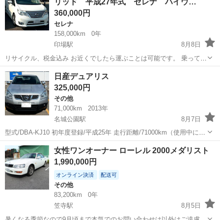
リッド 平成27年式 セレナ ハイウ…
ートキー 両...
360,000円
セレナ
158,000km
0年
印場駅
8月8日
リサイクル、税金込み お近くでしたら運ぶことは可能です。 乗って変
えること可能 名義変更迄の保証金４万円 下取り可能 走る曲がる止ま
愛知
名古屋市
印場駅
セレナ
日産デュアリス
る問題なし リア扉は中古で買って取り付ければ状態は良くなります。
325,000円
追加写真が欲し...
その他
71,000km
2013年
名城公園駅
8月7日
型式/DBA-KJ10 初年度登録/平成25年 走行距離/71000km（使用中につ
き変動有り） 次回車検満了/令和9年1月 エンジン、エアコン含めた電
愛知
名古屋市
名城公園駅
その他
女性ワンオーナー ローレル 2000メダリスト
気系統、共に不具合ありません。とても良好です。ボディコーティン
1,990,000円
グ施工済...
オンライン決済
配送可
その他
83,200km
0年
笠寺駅
8月5日
暑くなる季節なので9月頃まで本気でのお問い合わせは以外はご遠慮下