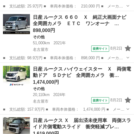
■ 支払総額: 25.9万円 ■ 車両本体価格： 210,000 円 ■ メーカー
名： 日産 ■ 車種名： ルークス ■ グレード名： Ｇ グー故障
愛知
名古屋市
その他
日産 ルークス ６６０ Ｘ 純正大画面ナビ
診断済 車検Ｒ９年１２月 走行距離５４６５０ｋｍ 整備点検 保
全周囲カメラ ＥＴＣ ワンオーナ …
証 社外オー...
898,000円
その他
51,000km
2021年
8月2日
提携サイト
名古屋市
■ 支払総額: 98.9万円 ■ 車両本体価格： 898,000 円 ■ メーカー
名： 日産 ■ 車種名： ルークス ■ グレード名： ６６０ Ｘ
愛知
名古屋市
その他
日産 ルークス ハイウェイスター Ｘ 両側電
純正大画面ナビ 全周囲カメラ ＥＴＣ ワンオーナ 全方囲カメ
動ドア ＳＤナビ 全周囲カメラ 衝…
ラ 衝突被害軽...
1,474,000円
その他
20,110km
2024年
8月2日
提携サイト
名古屋市
■ 支払総額: 157.9万円 ■ 車両本体価格： 1,474,000 円 ■ メーカ
ー名： 日産 ■ 車種名： ルークス ■ グレード名： ハイウェイ
愛知
名古屋市
その他
日産 ルークス Ｘ 届出済未使用車 両側スラ
スター Ｘ 両側電動ドア ＳＤナビ 全周囲カメラ 衝突被害軽減
イド片側電動スライド 衝突軽減ブレ…
システム...
1,619,000円