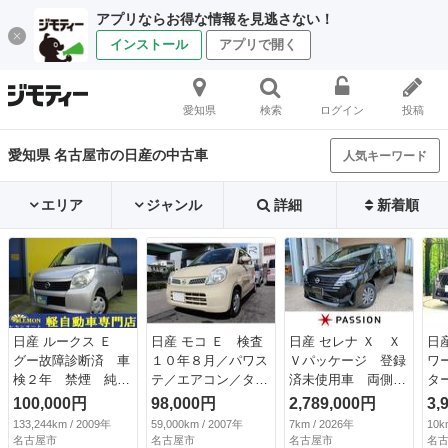
アプリならお得な情報を見逃さない！
インストール
アプリで開く
愛知県
検索
ログイン
投稿
愛知県 名古屋市の日産の中古車
人気キーワード
エリア
ジャンル
詳細
新着順
日産 ルークス Ｅ
日産 モコ Ｅ 検査
日産 セレナ Ｘ Ｘ
日
グー故障診断済 車
１０年８月／パワス
Ｖパッケージ 登録
ワ
検２年 禁煙 純正
テ／エアコン／タイ
済未使用車 両側電
タ
オーディオ プッシ
ミングチェーン車両
動スライドドア 衝
用
100,000円
98,000円
2,789,000円
3,
ュスタート スマー
（検10.8）
突被害軽減ブレー
イ
133,244km / 2009年
59,000km / 2007年
7km / 2026年
10k
トキー 両スライド
キ コーナーセンサ
イ
名古屋市
名古屋市
名古屋市
名