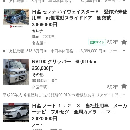
■ 支払総額: 24.8万円 ■ 車両本体価格： 187,000 円 ■ メーカー
名： 日産 ■ 車種名： モコ ■ グレード名： ドルチェＸ 禁
愛知
名古屋市
モコ
日産 セレナ ハイウェイスターＶ 登録済未使
煙 ＣＤ ＥＴＣ キーレス アイスト ■ 排気量： 660cc ■ ドア
用車 両側電動スライドドア 衝突被…
枚数...
3,069,000円
セレナ
6km
2026年
8月2日
提携サイト
名古屋市
■ 支払総額: 318.6万円 ■ 車両本体価格： 3,069,000 円 ■ メーカ
ー名： 日産 ■ 車種名： セレナ ■ グレード名： ハイウェイス
愛知
名古屋市
セレナ
NV100 クリッパー 60,910km
ターＶ 登録済未使用車 両側電動スライドドア 衝突被害軽減ブレ
250,000円
ーキ コ...
その他
60,950km
0年
南荒子駅
8月2日
平成25年式 修復歴無し 走行距離60,910km 看板跡あり リアゲート凹ん
でいますが、別に中古の新しいものお付けいたします。 距離浅く、元
愛知
名古屋市
南荒子駅
その他
クリッパー
日産 ノート １．２ Ｘ 当社社用車 メーカ
気に走ります。 お仕事用や足車にいかがでしょうか。 別途車検取得
ーナビ フルセグ 全周カメラ エマ…
渡し可能です。 ...
2,020,000円
ノート