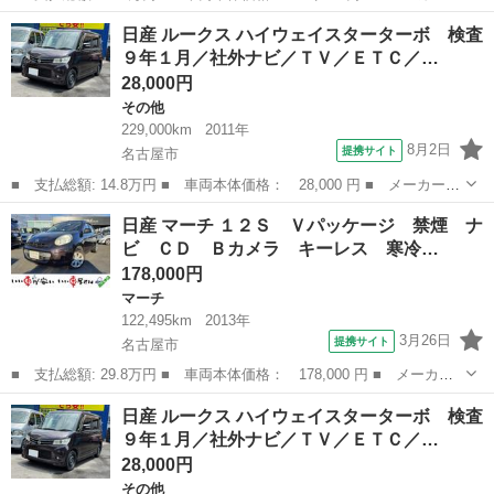
名： 日産 ■ 車種名： ルークス ■ グレード名： ハイウェイス
愛知
名古屋市
その他
車両
日産 ルークス ハイウェイスターターボ 検査
ターターボ 検査９年１月／社外ナビ／ＴＶ／ＥＴＣ／ターボ車／両
９年１月／社外ナビ／ＴＶ／ＥＴＣ／…
側電動スライド...
28,000円
その他
229,000km
2011年
8月2日
提携サイト
名古屋市
■ 支払総額: 14.8万円 ■ 車両本体価格： 28,000 円 ■ メーカー
名： 日産 ■ 車種名： ルークス ■ グレード名： ハイウェイス
愛知
名古屋市
その他
車両
日産 マーチ １２Ｓ Ｖパッケージ 禁煙 ナ
ターターボ 検査９年１月／社外ナビ／ＴＶ／ＥＴＣ／ターボ車／両
ビ ＣＤ Ｂカメラ キーレス 寒冷…
側電動スライド...
178,000円
マーチ
122,495km
2013年
3月26日
提携サイト
名古屋市
■ 支払総額: 29.8万円 ■ 車両本体価格： 178,000 円 ■ メーカー
名： 日産 ■ 車種名： マーチ ■ グレード名： １２Ｓ Ｖパッ
愛知
名古屋市
マーチ
日産 ルークス ハイウェイスターターボ 検査
ケージ 禁煙 ナビ ＣＤ Ｂカメラ キーレス 寒冷地仕様 ■ 排
９年１月／社外ナビ／ＴＶ／ＥＴＣ／…
気量： 1...
28,000円
その他