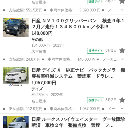
8月2日
提携サイト
名古屋市
■ 支払総額: 551.5万円 ■ 車両本体価格： 5,390,000 円 ■ メーカ
ー名： 日産 ■ 車種名： フェアレディＺ ■ グレード名： バー
愛知
名古屋市
フェアレディZ
日産 ＮＶ１００クリッパーバン 検査９年１
ジョンＳＴ 先進運転支援 純正ナビ バックカメラ ＬＥＤヘッド
２月／走行１３４８００ｋｍ／令和３…
ライト ...
148,000円
その他
134,800km
2013年
8月1日
提携サイト
名古屋市
■ 支払総額: 24.8万円 ■ 車両本体価格： 148,000 円 ■ メーカー
名： 日産 ■ 車種名： ＮＶ１００クリッパーバン ■ グレード
愛知
名古屋市
その他
日産 デイズ Ｘ 純正ナビ バックカメラ 衝
名： 検査９年１２月／走行１３４８００ｋｍ／令和３年２月走行
突被害軽減システム 禁煙車 ドラレ…
９８０９４ｋｍ...
1,057,000円
デイズ
30,230km
2022年
8月2日
提携サイト
名古屋市
■ 支払総額: 112.9万円 ■ 車両本体価格： 1,057,000 円 ■ メーカ
ー名： 日産 ■ 車種名： デイズ ■ グレード名： Ｘ 純正ナ
愛知
名古屋市
デイズ
日産 ルークス ハイウェイスター グー故障診
ビ バックカメラ 衝突被害軽減システム 禁煙車 ドラレコ コー
断済 車検２年 整備点検 禁煙 フ…
ナーセンサ...