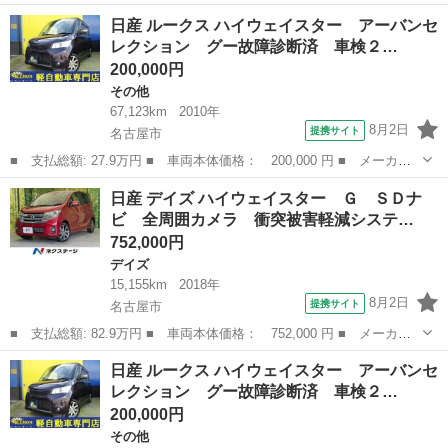
名： 日産 ■ 車種名： デイズルークス ■ グレード名： ６６
愛知
名古屋市
デイズ
日産 ルークス ハイウェイスター アーバンセ
０ ハイウェイスターＸ Ｖセレクション ＋ＳａｆｅｔｙＩ キセ
レクション グー故障診断済 車検２…
ノン純正ナビ全...
200,000円
その他
67,123km
2010年
8月2日
提携サイト
名古屋市
■ 支払総額: 27.9万円 ■ 車両本体価格： 200,000 円 ■ メーカー
名： 日産 ■ 車種名： ルークス ■ グレード名： ハイウェイス
愛知
名古屋市
その他
日産 デイズ ハイウェイスター Ｇ ＳＤナ
ター アーバンセレクション グー故障診断済 車検２年 走行距離
ビ 全周囲カメラ 衝突被害軽減システ…
６７１３０ｋ...
752,000円
デイズ
15,155km
2018年
8月2日
提携サイト
名古屋市
■ 支払総額: 82.9万円 ■ 車両本体価格： 752,000 円 ■ メーカー
名： 日産 ■ 車種名： デイズ ■ グレード名： ハイウェイスタ
愛知
名古屋市
デイズ
日産 ルークス ハイウェイスター アーバンセ
ー Ｇ ＳＤナビ 全周囲カメラ 衝突被害軽減システム 禁煙車
レクション グー故障診断済 車検２…
ドラレコ コ...
200,000円
その他