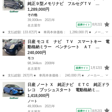
純正９型メモリナビ フルセグＴＶ …
ラ 衝突被...
1,289,000円
その他
39,000km
2021年
8月2日
提携サイト
名古屋市
■ 支払総額: 133.8万円 ■ 車両本体価格： 1,289,000 円 ■ メーカ
ー名： 日産 ■ 車種名： ルークス ■ グレード名： ハイウェイ
愛知
名古屋市
その他
日産 モコ Ｅ ナビ ＴＶ スマートキー 電
スター Ｇターボ 純正９型メモリナビ フルセグＴＶ ＣＤ ＤＶ
動格納ミラー ベンチシート ＡＴ …
Ｄ Ｂｌ...
240,000円
モコ
98,344km
2008年
1月12日
提携サイト
名古屋市
■ 支払総額: 29万円 ■ 車両本体価格： 240,000 円 ■ メーカー
名： 日産 ■ 車種名： モコ ■ グレード名： Ｅ ナビ ＴＶ
愛知
名古屋市
モコ
日産 ノート Ｘ 純正ナビ ＥＴＣ 純正ドラ
スマートキー 電動格納ミラー ベンチシート ＡＴ 盗難防止シス
レコ プッシュスタート 電動格納ミ…
テム ＡＢＳ Ｃ...
1,418,000円
ノート
49,000km
2021年
8月2日
提携サイト
名古屋市