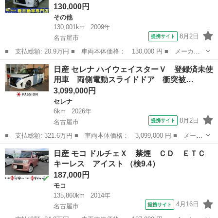
130,000円
その他
130,001km
2009年
8月2日
提携サイト
名古屋市
■ 支払総額: 20.9万円 ■ 車両本体価格： 130,000 円 ■ メーカー
名： 日産 ■ 車種名： ルークス ■ グレード名： ハイウェイス
愛知
名古屋市
その他
日産 セレナ ハイウェイスターＶ 登録済未使
ター グー故障診断済 車検２年 整備点検 禁煙 フルセグ社外ナ
用車 両側電動スライドドア 衝突被…
ビ ＤＶＤ ...
3,099,000円
セレナ
6km
2026年
8月2日
提携サイト
名古屋市
■ 支払総額: 321.6万円 ■ 車両本体価格： 3,099,000 円 ■ メーカ
ー名： 日産 ■ 車種名： セレナ ■ グレード名： ハイウェイス
愛知
名古屋市
セレナ
日産 モコ ドルチェＸ 禁煙 ＣＤ ＥＴＣ
ターＶ 登録済未使用車 両側電動スライドドア 衝突被害軽減ブレ
キーレス アイスト （検9.4）
ーキ コ...
187,000円
モコ
135,860km
2014年
4月16日
提携サイト
名古屋市