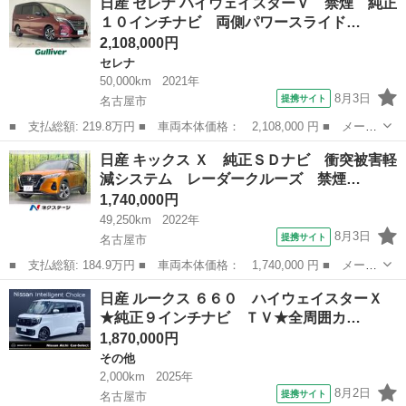
日産 セレナ ハイウェイスターＶ 禁煙 純正
診断済 車検２年 整備点検 保証 禁煙 純正オーディオ ＣＤ
１０インチナビ 両側パワースライド…
プッシュスタ...
2,108,000円
セレナ
50,000km
2021年
8月3日
提携サイト
名古屋市
■ 支払総額: 219.8万円 ■ 車両本体価格： 2,108,000 円 ■ メーカ
ー名： 日産 ■ 車種名： セレナ ■ グレード名： ハイウェイス
愛知
名古屋市
セレナ
日産 キックス Ｘ 純正ＳＤナビ 衝突被害軽
ターＶ 禁煙 純正１０インチナビ 両側パワースライド フルセグ
減システム レーダークルーズ 禁煙…
ＴＶ Ｂ...
1,740,000円
49,250km
2022年
8月3日
提携サイト
名古屋市
■ 支払総額: 184.9万円 ■ 車両本体価格： 1,740,000 円 ■ メーカ
ー名： 日産 ■ 車種名： キックス ■ グレード名： Ｘ 純正Ｓ
愛知
名古屋市
日産
日産 ルークス ６６０ ハイウェイスターＸ
Ｄナビ 衝突被害軽減システム レーダークルーズ 禁煙車 ハーフ
★純正９インチナビ ＴＶ★全周囲カ…
レザーシ...
1,870,000円
その他
2,000km
2025年
8月2日
提携サイト
名古屋市