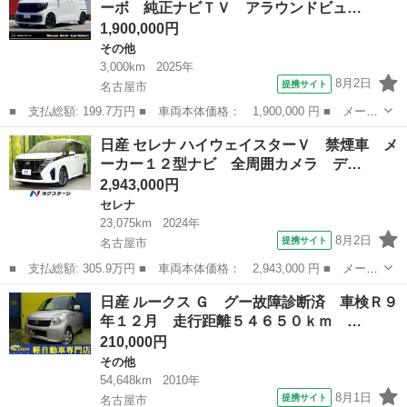
ーボ 純正ナビＴＶ アラウンドビュ…
ーキ コ...
1,900,000円
その他
3,000km
2025年
8月2日
提携サイト
名古屋市
■ 支払総額: 199.7万円 ■ 車両本体価格： 1,900,000 円 ■ メーカ
ー名： 日産 ■ 車種名： ルークス ■ グレード名： ６６０ ハ
愛知
名古屋市
その他
日産 セレナ ハイウェイスターＶ 禁煙車 メ
イウェイスターＧターボ 純正ナビＴＶ アラウンドビューモニタ
ーカー１２型ナビ 全周囲カメラ デ…
ー 衝突被...
2,943,000円
セレナ
23,075km
2024年
8月2日
提携サイト
名古屋市
■ 支払総額: 305.9万円 ■ 車両本体価格： 2,943,000 円 ■ メーカ
ー名： 日産 ■ 車種名： セレナ ■ グレード名： ハイウェイス
愛知
名古屋市
セレナ
日産 ルークス Ｇ グー故障診断済 車検Ｒ９
ターＶ 禁煙車 メーカー１２型ナビ 全周囲カメラ デジタルミラ
年１２月 走行距離５４６５０ｋｍ …
ー 両側...
210,000円
その他
54,648km
2010年
8月1日
提携サイト
名古屋市