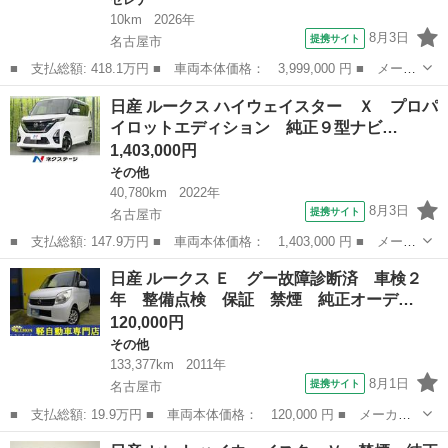
10km
2026年
8月3日
提携サイト
名古屋市
■ 支払総額: 418.1万円 ■ 車両本体価格： 3,999,000 円 ■ メーカ
ー名： 日産 ■ 車種名： セレナ ■ グレード名： ｅ－パワー
愛知
名古屋市
セレナ
日産 ルークス ハイウェイスター Ｘ プロパ
ハイウェイスターＶ 登録済未使用車 純正１２．３インチディスプ
イロットエディション 純正９型ナビ…
レイ 全...
1,403,000円
その他
40,780km
2022年
8月3日
提携サイト
名古屋市
■ 支払総額: 147.9万円 ■ 車両本体価格： 1,403,000 円 ■ メーカ
ー名： 日産 ■ 車種名： ルークス ■ グレード名： ハイウェイ
愛知
名古屋市
その他
日産 ルークス Ｅ グー故障診断済 車検２
スター Ｘ プロパイロットエディション 純正９型ナビ 両側電動
年 整備点検 保証 禁煙 純正オーデ…
スライド...
120,000円
その他
133,377km
2011年
8月1日
提携サイト
名古屋市
■ 支払総額: 19.9万円 ■ 車両本体価格： 120,000 円 ■ メーカー
名： 日産 ■ 車種名： ルークス ■ グレード名： Ｅ グー故障
愛知
名古屋市
その他