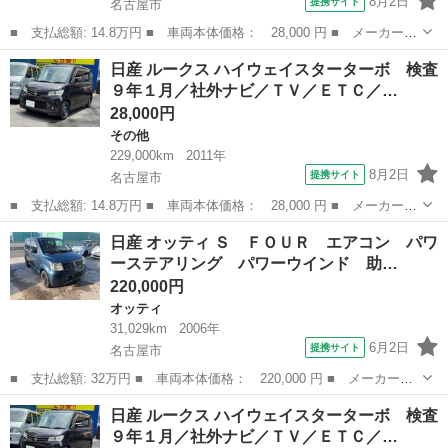
8月2日
提携サイト
名古屋市
■ 支払総額: 14.8万円 ■ 車両本体価格： 28,000 円 ■ メーカー
名： 日産 ■ 車種名： ルークス ■ グレード名： ハイウェイス
愛知
名古屋市
その他
車両
日産 ルークス ハイウェイスターターボ 検査
ターターボ 検査９年１月／社外ナビ／ＴＶ／ＥＴＣ／ターボ車／両
９年１月／社外ナビ／ＴＶ／ＥＴＣ／…
側電動スライド...
28,000円
その他
229,000km
2011年
8月2日
提携サイト
名古屋市
■ 支払総額: 14.8万円 ■ 車両本体価格： 28,000 円 ■ メーカー
名： 日産 ■ 車種名： ルークス ■ グレード名： ハイウェイス
愛知
名古屋市
その他
車両
日産 オッティ Ｓ ＦＯＵＲ エアコン パワ
ターターボ 検査９年１月／社外ナビ／ＴＶ／ＥＴＣ／ターボ車／両
ーステアリング パワーウインド 助…
側電動スライド...
220,000円
オッティ
31,029km
2006年
6月2日
提携サイト
名古屋市
■ 支払総額: 32万円 ■ 車両本体価格： 220,000 円 ■ メーカー
名： 日産 ■ 車種名： オッティ ■ グレード名： Ｓ ＦＯＵ
愛知
名古屋市
オッティ
日産 ルークス ハイウェイスターターボ 検査
Ｒ エアコン パワーステアリング パワーウインド 助手席エアバ
９年１月／社外ナビ／ＴＶ／ＥＴＣ／…
ッグ ＡＢＳ キー...