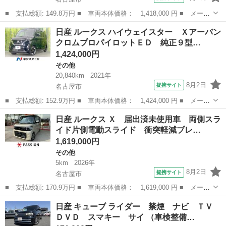
■ 支払総額: 149.8万円 ■ 車両本体価格： 1,418,000 円 ■ メーカ
ー名： 日産 ■ 車種名： ノート ■ グレード名： Ｘ 純正ナ
愛知
名古屋市
ノート
日産 ルークス ハイウェイスター Ｘアーバン
ビ ＥＴＣ 純正ドラレコ プッシュスタート 電動格納ミラー Ｌ
クロムプロパイロットＥＤ 純正９型…
ＥＤオート...
1,424,000円
その他
20,840km
2021年
8月2日
提携サイト
名古屋市
■ 支払総額: 152.9万円 ■ 車両本体価格： 1,424,000 円 ■ メーカ
ー名： 日産 ■ 車種名： ルークス ■ グレード名： ハイウェイ
愛知
名古屋市
その他
日産 ルークス Ｘ 届出済未使用車 両側スラ
スター ＸアーバンクロムプロパイロットＥＤ 純正９型ナビ 全周
イド片側電動スライド 衝突軽減ブレ…
囲カメラ...
1,619,000円
その他
5km
2026年
8月2日
提携サイト
名古屋市
■ 支払総額: 170.9万円 ■ 車両本体価格： 1,619,000 円 ■ メーカ
ー名： 日産 ■ 車種名： ルークス ■ グレード名： Ｘ 届出済
愛知
名古屋市
その他
日産 キューブ ライダー 禁煙 ナビ ＴＶ
未使用車 両側スライド片側電動スライド 衝突軽減ブレーキ オー
ＤＶＤ スマキー サイ （車検整備…
トライト...