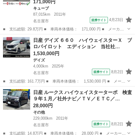
171,000円
キューブ
87,015km
2011年
4月23日
提携サイト
名古屋市
■ 支払総額: 29.8万円 ■ 車両本体価格： 171,000 円 ■ メーカー
名： 日産 ■ 車種名： キューブ ■ グレード名： ライダー 禁
愛知
名古屋市
キューブ
日産 デイズ ６６０ ハイウェイスターＸ プ
煙 ナビ ＴＶ ＤＶＤ スマキー サイ ■ 排気量： 1500cc ■
ロパイロット エディション 当社社…
ド...
1,530,000円
デイズ
4,000km
2025年
8月2日
提携サイト
名古屋市
■ 支払総額: 161.7万円 ■ 車両本体価格： 1,530,000 円 ■ メーカ
ー名： 日産 ■ 車種名： デイズ ■ グレード名： ６６０ ハイ
愛知
名古屋市
デイズ
日産 ルークス ハイウェイスターターボ 検査
ウェイスターＸ プロパイロット エディション 当社社用車ＵＰ
９年１月／社外ナビ／ＴＶ／ＥＴＣ／…
プロパイ...
28,000円
その他
229,000km
2011年
8月2日
提携サイト
名古屋市
■ 支払総額: 14.8万円 ■ 車両本体価格： 28,000 円 ■ メーカー