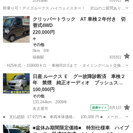
庄内通駅
8月8日
即乗り可！デイズルークス ハイウェイスター！ 沢山のご質問ありが
とうございます。 その為、値下げし、こちらになります。 お早い方優
愛知
名古屋市
庄内通駅
デイズ
クリッパートラック AT 車検２年付き 切
先になります。 ご覧いただきありがとうございます(^^) トラブル防止
替式4WD
のため、最後までお...
220,000円
その他
0km
0年
味鋺駅
8月8日
・H25年式 ・159000キロ ・車検R10.5まで ・タイミングベルト交換済
・オイル交換済 ・monoハンドル ・シートカバー ・切替式4WD ・
愛知
名古屋市
味鋺駅
その他
クリッパー
日産 ルークス Ｅ グー故障診断済 車検２
ETC ・天井に制震シート、断熱材入れてます ・シート裏や室内に制震
年 禁煙 純正オーディオ プッシュス…
シー...
100,000円
その他
133,244km
2009年
8月1日
提携サイト
名古屋市
■ 支払総額: 17.9万円 ■ 車両本体価格： 100,000 円 ■ メーカー
名： 日産 ■ 車種名： ルークス ■ グレード名： Ｅ グー故障
愛知
名古屋市
その他
■盆休み期間限定価格■ 特別仕様車 ハイブ
診断済 車検２年 禁煙 純正オーディオ プッシュスタート スマ