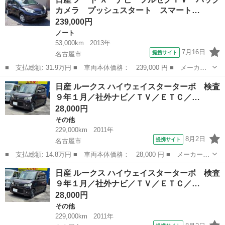
ターターボ 検査９年１月／社外ナビ／ＴＶ／ＥＴＣ／ターボ車／両
カメラ プッシュスタート スマート…
側電動スライド...
239,000円
ノート
53,000km
2013年
7月16日
提携サイト
名古屋市
■ 支払総額: 31.9万円 ■ 車両本体価格： 239,000 円 ■ メーカー
名： 日産 ■ 車種名： ノート ■ グレード名： Ｘ ナビ フル
愛知
名古屋市
ノート
日産 ルークス ハイウェイスターターボ 検査
セグＴＶ バックカメラ プッシュスタート スマートキー Ｂｌｕ
９年１月／社外ナビ／ＴＶ／ＥＴＣ／…
ｅｔｏｏｔｈ...
28,000円
その他
229,000km
2011年
8月2日
提携サイト
名古屋市
■ 支払総額: 14.8万円 ■ 車両本体価格： 28,000 円 ■ メーカー
名： 日産 ■ 車種名： ルークス ■ グレード名： ハイウェイス
愛知
名古屋市
その他
車両
日産 ルークス ハイウェイスターターボ 検査
ターターボ 検査９年１月／社外ナビ／ＴＶ／ＥＴＣ／ターボ車／両
９年１月／社外ナビ／ＴＶ／ＥＴＣ／…
側電動スライド...
28,000円
その他
229,000km
2011年