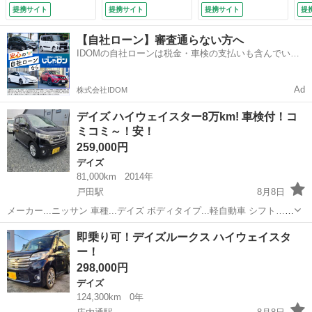
ドア エアコン エ
ー スマートキー
両
提携サイト
提携サイト
提携サイト
提
アバッグ 電格ミラ
アイドリングストッ
被
ー パワーウインド
プ アダクティブク
コ
【自社ローン】審査通らない方へ
ウ ベンチシート
ルーズコントロー
Ｌ
IDOMの自社ローンは税金・車検の支払いも含んでいる
フルフラット 取説
ル ＬＥＤヘッドラ
Ｃ
ので毎月の支払額は一定
（なし）
イト 電動格納ドア
ア
ミラー （検11.7）
報
Ad
株式会社IDOM
（検
デイズ ハイウェイスター8万km! 車検付！コ
ミコミ～！安！
259,000円
デイズ
81,000km
2014年
戸田駅
8月8日
メーカー...ニッサン 車種...デイズ ボディタイプ...軽自動車 シフト…オ
ートマ エンジン...ガソリン 駆動式...2WD 年式…平成26年/2014 型
愛知
名古屋市
戸田駅
デイズ
ハイウェイスター
即乗り可！デイズルークス ハイウェイスタ
式…DBA-B21W グレード…ハイウェイスターX 走...
ー！
298,000円
デイズ
124,300km
0年