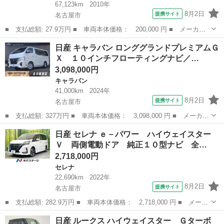
67,123km
2010年
8月2日
提携サイト
名古屋市
■ 支払総額: 27.9万円 ■ 車両本体価格： 200,000 円 ■ メーカー
名： 日産 ■ 車種名： ルークス ■ グレード名： ハイウェイス
愛知
名古屋市
その他
日産 キャラバン ロンググランドプレミアムＧ
ター アーバンセレクション グー故障診断済 車検２年 走行距離
Ｘ １０インチフローティングナビ／…
６７１３０ｋ...
3,098,000円
キャラバン
41,000km
2024年
8月2日
提携サイト
名古屋市
■ 支払総額: 327万円 ■ 車両本体価格： 3,098,000 円 ■ メーカー
名： 日産 ■ 車種名： キャラバン ■ グレード名： ロンググラ
愛知
名古屋市
キャラバン
日産 セレナ ｅ－パワー ハイウェイスター
ンドプレミアムＧＸ １０インチフローティングナビ／アラウンドビ
Ｖ 両側電動ドア 純正１０型ナビ 全…
ューモニタ...
2,718,000円
セレナ
22,690km
2022年
8月2日
提携サイト
名古屋市
■ 支払総額: 282.9万円 ■ 車両本体価格： 2,718,000 円 ■ メーカ
ー名： 日産 ■ 車種名： セレナ ■ グレード名： ｅ－パワー
愛知
名古屋市
セレナ
日産 ルークス ハイウェイスター Ｇターボ
ハイウェイスターＶ 両側電動ドア 純正１０型ナビ 全周囲カメ