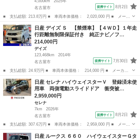
4,000km
2025年
8月2日
提携サイト
名古屋市
■ 支払総額: 213.8万円 ■ 車両本体価格： 2,020,000 円 ■ メーカ
ー名： 日産 ■ 車種名： ノート ■ グレード名： １．２ Ｘ
愛知
名古屋市
ノート
日産 デイズ Ｓ 【禁煙車】【４ＷＤ】１年走
当社社用車 メーカーナビ フルセグ 全周カメラ エマージェンシ
行距離無制限保証付き 純正ナビ／フ…
ーＢ Ｗ...
214,000円
デイズ
123,468km
2014年
7月30日
提携サイト
名古屋市
■ 支払総額: 24.9万円 ■ 車両本体価格： 214,000 円 ■ メーカー
名： 日産 ■ 車種名： デイズ ■ グレード名： Ｓ 【禁煙車】
愛知
名古屋市
デイズ
日産 セレナ ハイウェイスターＶ 登録済未使
【４ＷＤ】１年走行距離無制限保証付き 純正ナビ／フルセグＴＶ／
用車 両側電動スライドドア 衝突被…
Ｂｌｕｅｔｏ...
2,959,000円
セレナ
7km
2026年
8月2日
提携サイト
名古屋市
■ 支払総額: 307.6万円 ■ 車両本体価格： 2,959,000 円 ■ メーカ
ー名： 日産 ■ 車種名： セレナ ■ グレード名： ハイウェイス
愛知
名古屋市
セレナ
日産 ルークス ６６０ ハイウェイスターＧタ
ターＶ 登録済未使用車 両側電動スライドドア 衝突被害軽減ブレ