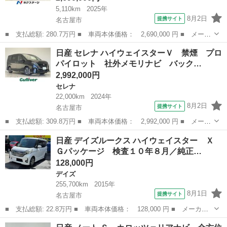
5,110km
2025年
8月2日
提携サイト
名古屋市
■ 支払総額: 280.7万円 ■ 車両本体価格： 2,690,000 円 ■ メーカ
ー名： 日産 ■ 車種名： オーラ ■ グレード名： Ｇ レザーエ
愛知
名古屋市
日産
日産 セレナ ハイウェイスターＶ 禁煙 プロ
ディション 純正９型ナビ 全周囲カメラ ＢＯＳＥサウンド 衝突
パイロット 社外メモリナビ バック…
軽減 デ...
2,992,000円
セレナ
22,000km
2024年
8月2日
提携サイト
名古屋市
■ 支払総額: 309.8万円 ■ 車両本体価格： 2,992,000 円 ■ メーカ
ー名： 日産 ■ 車種名： セレナ ■ グレード名： ハイウェイス
愛知
名古屋市
セレナ
日産 デイズルークス ハイウェイスター Ｘ
ターＶ 禁煙 プロパイロット 社外メモリナビ バックカメラ Ｂ
Ｇパッケージ 検査１０年８月／純正…
ｌｕｅｔ...
128,000円
デイズ
255,700km
2015年
8月1日
提携サイト
名古屋市
■ 支払総額: 22.8万円 ■ 車両本体価格： 128,000 円 ■ メーカー
名： 日産 ■ 車種名： デイズルークス ■ グレード名： ハイウ
愛知
名古屋市
デイズ