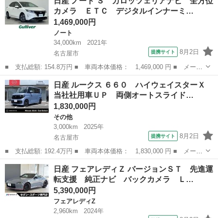
日産 ノート Ｓ カロッツェリアナビ 全方位
ェイスター Ｘ Ｇパッケージ 検査１０年８月／純正フルエアロ／
カメラ ＥＴＣ デジタルインナーミ…
ディーラーオ...
1,469,000円
ノート
34,000km
2021年
8月2日
提携サイト
名古屋市
■ 支払総額: 154.8万円 ■ 車両本体価格： 1,469,000 円 ■ メーカ
ー名： 日産 ■ 車種名： ノート ■ グレード名： Ｓ カロッツ
愛知
名古屋市
ノート
日産 ルークス ６６０ ハイウェイスターＸ
ェリアナビ 全方位カメラ ＥＴＣ デジタルインナーミラー ドラ
当社社用車ＵＰ 両側オートスライド…
イブレコ...
1,830,000円
その他
3,000km
2025年
8月2日
提携サイト
名古屋市
■ 支払総額: 192.4万円 ■ 車両本体価格： 1,830,000 円 ■ メーカ
ー名： 日産 ■ 車種名： ルークス ■ グレード名： ６６０ ハ
愛知
名古屋市
その他
日産 フェアレディＺ バージョンＳＴ 先進運
イウェイスターＸ 当社社用車ＵＰ 両側オートスライドドア フル
転支援 純正ナビ バックカメラ Ｌ…
セグＴＶ...
5,390,000円
フェアレディZ
2,960km
2024年