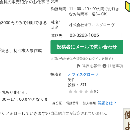
交通
-
会員の販売紹介 のお仕事で
勤務時間
11：00～19：00の間でお好き
なお時間帯　週3～OK
社名/
3000円のみで利用できる
株式会社オフィスグローヴ
店名
連絡先
投稿者にメールで問い合わせ
き、初回求人票作成

※問い合わせは会員登録とログイン必須です
違反を報告
注意事項
投稿者
オフィスグローヴ
男性
投稿： 
871
0.0
ありません。

00～17：00までとなりま
認証とは
身分証
電話番号
法人書類
かりフォローしていきますの
自己紹介文が設定されていません