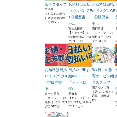
販売スタッフ
お給料は日払
お給料は日払
甲府駅
いでスグにGE
いでスグにGE
※外国籍の場合、
T◎履歴書
T◎履歴書
日本語能力試験
（JLPT）N...
不...
不...
富士吉田市
南都留郡
【キャッチ】 お
【キャッチ】 お
給料は日払いでス
給料は日払いでス
グにGET◎...
グにGET◎...
お給料は日払
日払いで即お
週4日～の教
いでスグにGE
給料GET！
育サービス紹
T◎履歴書
「カード販
介スタッフ
南アルプス市
不...
促/...
促
主婦(夫)の働くを
富士吉田市
甲府市
応援！ [勤務日
【キャッチ】 お
【キャッチ】 日
数]： ...
給料は日払いでス
払いで即お給料G
グにGET◎...
ET！「カー...