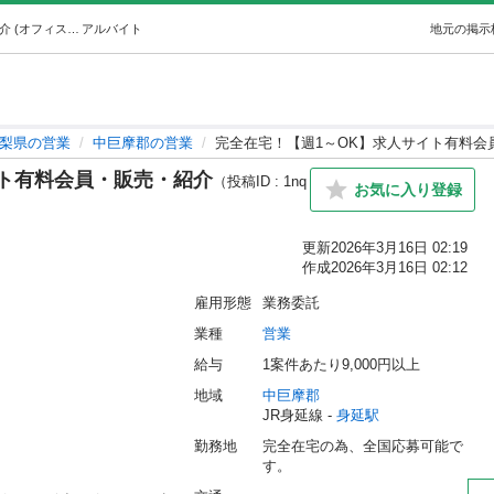
完全在宅！【週1～OK】求人サイト有料会員・販売・紹介 (オフィスグローヴ) 身延の営業の無料求人広告・アルバイト・バイト募集情報｜ジモティー
アルバイト
地元の掲示
梨県の営業
中巨摩郡の営業
完全在宅！【週1～OK】求人サイト有料会
イト有料会員・販売・紹介
（投稿ID : 1nq
お気に入り登録
更新
2026年3月16日 02:19
作成
2026年3月16日 02:12
雇用形態
業務委託
業種
営業
給与
1案件あたり9,000円以上
地域
中巨摩郡
JR身延線 - 
身延駅
勤務地
完全在宅の為、全国応募可能で
す。