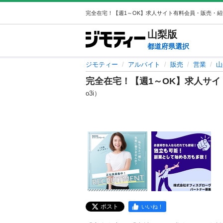
山梨
版
都道府県選択
ジモティー
アルバイト
販売
営業
山
完全在宅！【週1～OK】求人サ
o3i）
ポスト
いいね！