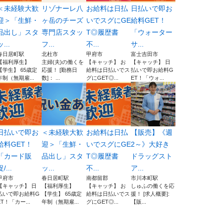
＜未経験大歓
リゾナーレ八
お給料は日払
日払いで即お
迎＞「生鮮・
ヶ岳のチーズ
いでスグにGE
給料GET！
品出し」スタ
専門店スタッ
T◎履歴書
「ウォーター
ッ...
フ...
不...
サ...
春日居町駅
北杜市
甲府市
富士吉田市
【福利厚生】
主婦(夫)の働くを
【キャッチ】 お
【キャッチ】 日
【学生】 65歳定
応援！ [勤務日
給料は日払いでス
払いで即お給料G
年制（無期雇...
数]： ...
グにGET◎...
ET！「ウォ...
日払いで即お
＜未経験大歓
お給料は日払
【販売】《週
給料GET！
迎＞「生鮮・
いでスグにGE
2～》大好き
「カード販
品出し」スタ
T◎履歴書
ドラッグスト
/...
ッ...
不...
ア...
甲府市
春日居町駅
南都留郡
市川本町駅
【キャッチ】 日
【福利厚生】
【キャッチ】 お
しゅふの働くを応
払いで即お給料G
【学生】 65歳定
給料は日払いでス
援！ [求人概要]:
ET！「カー...
年制（無期雇...
グにGET◎...
【販...