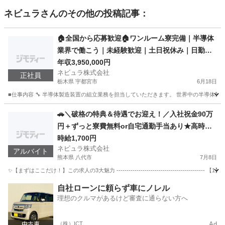
ネビュラ
さんのその他の投稿記事：
🏠全国から応募歓迎🏠ワンルーム寮完備｜半導体
業界で働こう｜未経験歓迎｜土日祝休み｜日勤専
属｜熊本勤務｜半導体製造装置の組立スタッフ
年収3,950,000円
ネビュラ株式会社
正社員
栃木県 宇都宮市
6月18日
■仕事内容 🔧 半導体製造装置の組立業務を担当していただきます。 世界中の半導体製
栃木
宇都宮市
その他
未経験
🚗＼破格の特典＆待遇でお迎え！／入社祝金90万
円＋ずっと寮費無料or自宅通勤手当あり★高時給
1,700円で年収420万も可能！即日払いOKの大手
時給1,700円
ネビュラ株式会社
自動車製造スタッフ［福岡県宮若市］108205
アルバイト
熊本県 八代市
7月8日
✨【まずはここだけ！】この求人の3大魅力 ----------------------------------
熊本
八代市
軽作業
スタッフ
自社ローンに頼らず車にノレル
理想のクルマがあるけど審査に通らない方へ
（株）ICT
Ad