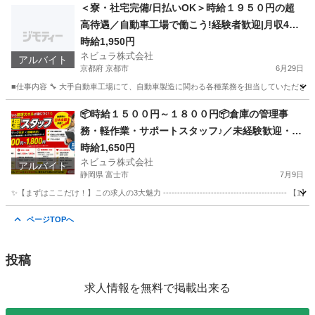
鹿児島
鹿児島市
営業
未経験
＜寮・社宅完備/日払いOK＞時給１９５０円の超
高待遇／自動車工場で働こう!経験者歓迎|月収40
万円以上可能|土日休み|大手メーカー勤務|自動車
時給1,950円
ネビュラ株式会社
製造スタッフ／107219
アルバイト
京都府 京都市
6月29日
■仕事内容 🔧 大手自動車工場にて、自動車製造に関わる各種業務を担当していただきま
京都
京都市
軽作業
スタッフ
📦時給１５００円～１８００円📦倉庫の管理事
務・軽作業・サポートスタッフ♪／未経験歓迎・学
歴不問／シフト制・選べる勤務時間【126231】
時給1,650円
ネビュラ株式会社
アルバイト
静岡県 富士市
7月9日
✨【まずはここだけ！】この求人の3大魅力 --------------------------------------
静岡
富士市
軽作業
スタッフ
ページTOPへ
投稿
求人情報を無料で掲載出来る