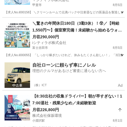
甲斐市
8月5日
【求人No.i000158】 ＼クリーンルームで点滴パックや注射器などの医薬品を製造します💉
山梨
甲斐市
その他
未経験
＼驚きの年間休日180日（3勤3休）！😲／【時給
1,550円〜】個室寮完備！未経験から始めるウォー
ターサーバー用お水の製造・検査🚰
月収290,000円
iシティラボ株式会社
富士吉田市
8月5日
【求人No.i000055】 「しっかり稼ぎたいけれど、休みもたくさん欲しい！」 「3
山梨
富士吉田市
その他
未経験
自社ローンに頼らず車にノレル
理想のクルマがあるけど審査に通らない方へ
（株）ICT
Ad
【8:30出社の収集ドライバー】朝が早すぎない！1
7:00退社・残業少なめ／未経験歓迎
月収226,800円
株式会社保坂環境
小淵沢駅
8月1日