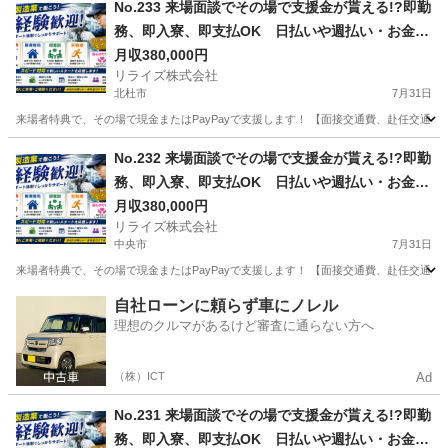
No.233 来場面談でその場で支援金が貰える!?即勤
務、即入寮、即支払OK 日払いや週払い・お金住
む場所に困ってる方必見の案件です！簡単な電子
月収380,000円
リライズ株式会社
部品の製造・加工のお仕事♪
北杜市
7月31日
来場者特典で、その場で現金またはPayPayで支援します！ 【面接交通費、赴任交通
山梨
北杜市
その他
No.232 来場面談でその場で支援金が貰える!?即勤
務、即入寮、即支払OK 日払いや週払い・お金住
む場所に困ってる方必見の案件です！簡単な電子
月収380,000円
リライズ株式会社
部品の製造・加工のお仕事♪
中央市
7月31日
来場者特典で、その場で現金またはPayPayで支援します！ 【面接交通費、赴任交通
山梨
中央市
その他
業務
自社ローンに頼らず車にノレル
理想のクルマがあるけど審査に通らない方へ
（株）ICT
Ad
No.231 来場面談でその場で支援金が貰える!?即勤
務、即入寮、即支払OK 日払いや週払い・お金住