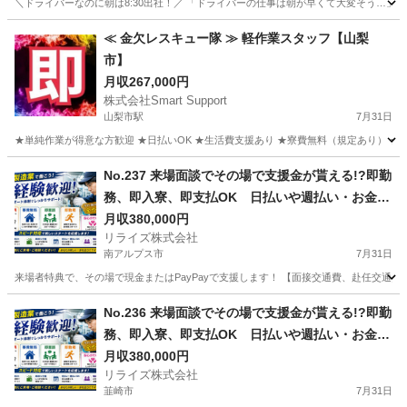
＼ドライバーなのに朝は8:30出社！／ 「ドライバーの仕事は朝が早くて大変そう…」
山梨
北杜市
小淵沢駅
その他
≪ 金欠レスキュー隊 ≫ 軽作業スタッフ【山梨
市】
月収267,000円
株式会社Smart Support
山梨市駅
7月31日
★単純作業が得意な方歓迎 ★日払いOK ★生活費支援あり ★寮費無料（規定あり） ★スピー
山梨
山梨市
山梨市駅
その他
単純作業
No.237 来場面談でその場で支援金が貰える!?即勤
務、即入寮、即支払OK 日払いや週払い・お金住
む場所に困ってる方必見の案件です！簡単な電子
月収380,000円
リライズ株式会社
部品の製造・加工のお仕事♪
南アルプス市
7月31日
来場者特典で、その場で現金またはPayPayで支援します！ 【面接交通費、赴任交通
山梨
南アルプス市
その他
No.236 来場面談でその場で支援金が貰える!?即勤
務、即入寮、即支払OK 日払いや週払い・お金住
む場所に困ってる方必見の案件です！簡単な電子
月収380,000円
リライズ株式会社
部品の製造・加工のお仕事♪
韮崎市
7月31日