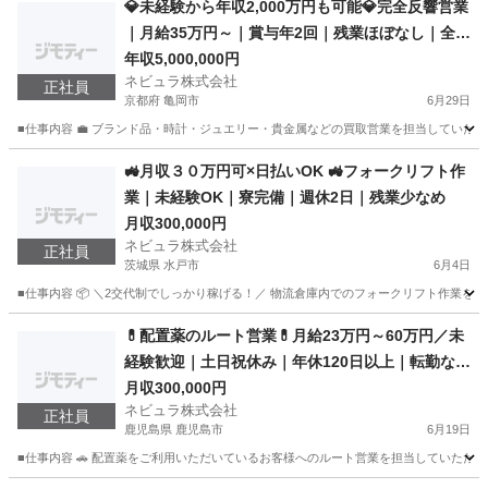
💎未経験から年収2,000万円も可能💎完全反響営業
｜月給35万円～｜賞与年2回｜残業ほぼなし｜全国
募集｜買取営業／92274
年収5,000,000円
ネビュラ株式会社
正社員
京都府 亀岡市
6月29日
■仕事内容 💼 ブランド品・時計・ジュエリー・貴金属などの買取営業を担当していただき
京都
亀岡市
営業
未経験
🚜月収３０万円可×日払いOK 🚜フォークリフト作
業｜未経験OK｜寮完備｜週休2日｜残業少なめ
月収300,000円
ネビュラ株式会社
正社員
茨城県 水戸市
6月4日
■仕事内容 📦 ＼2交代制でしっかり稼げる！／ 物流倉庫内でのフォークリフト作業をお
茨城
水戸市
その他
未経験
💊配置薬のルート営業💊月給23万円～60万円／未
経験歓迎｜土日祝休み｜年休120日以上｜転勤なし
｜ルート営業｜全国募集
月収300,000円
ネビュラ株式会社
正社員
鹿児島県 鹿児島市
6月19日
■仕事内容 🚗 配置薬をご利用いただいているお客様へのルート営業を担当していただき