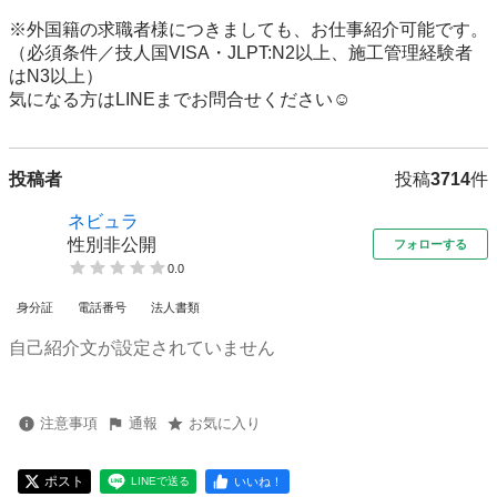
※外国籍の求職者様につきましても、お仕事紹介可能です。

（必須条件／技人国VISA・JLPT:N2以上、施工管理経験者
はN3以上）

気になる方はLINEまでお問合せください☺️
投稿者
投稿
3714
件
ネビュラ
性別非公開
フォローする
0.0
身分証
電話番号
法人書類
自己紹介文が設定されていません
注意事項
通報
お気に入り
ポスト
いいね！
LINEで送る