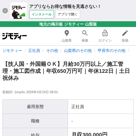
アプリならお得な情報を見逃さない！
インストール
アプリで開く
地元の掲示板 ジモティー 山梨版
山梨県
検索
ログイン
投稿
ジモティー
正社員
その他
山梨県のその他
甲府市のその他
【
【技人国・外国籍ＯＫ】月給30万円以上／施工管
理・施工図作成｜年収650万円可｜年休122日｜土日
祝休み
投稿ID: 1ony6v
2026年4月24日 08:01
雇用形態
正社員
職種
-
月収300,000円
給与