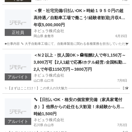
＜寮・社宅完備/日払いOK＞時給１９５０円の超
高待遇／自動車工場で働こう!経験者歓迎|月収40
万円以上可能|土日休み|大手メーカー勤務|自動車
年収5,000,000円
ネビュラ株式会社
製造スタッフ／107219
正社員
岡山県 倉敷市
6月15日
■仕事内容 🔧 大手自動車工場にて、自動車製造に関わる各種業務を担当していただきま
岡山
倉敷市
その他
業務
＜N２以上・技人国OK＞🏨報酬2人で年1,150万～
3,800万可【2人1組で応募/ホテル経営♪全国転勤あ
り】／家賃・光消熱費0円の住み込み／4年で貯蓄
2人で年収1150万円～3800万円
ネビュラ株式会社
2,000万も夢じゃない！外国籍ペアも活躍中【SP0
アルバイト
山口県 山口市
7月8日
01】
✨【まずはここだけ！】この求人の3大魅力 ------------------------------------
山口
山口市
接客
夜間
🔧【日払いOK・格安の個室寮完備（家具家電付
き）】他県からの赴任も大歓迎！未経験から月収2
7万＋日払いOK！スマホや自動車を支えるセラミ
時給1,500円
ネビュラ株式会社
ックス材料の製造スタッフ★人気の土日祝休み【1
アルバイト
石川県 白山市
7月2日
30236】