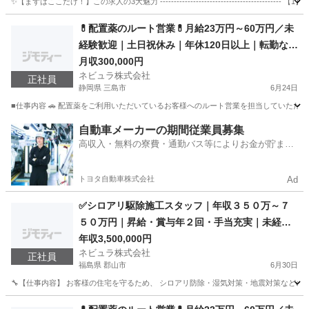
✨【まずはここだけ！】この求人の3大魅力 ----------------------------------
石川
白山市
軽作業
スタッフ
💊配置薬のルート営業💊月給23万円～60万円／未
経験歓迎｜土日祝休み｜年休120日以上｜転勤なし
｜ルート営業｜全国募集
月収300,000円
ネビュラ株式会社
正社員
静岡県 三島市
6月24日
■仕事内容 🚗 配置薬をご利用いただいているお客様へのルート営業を担当していただき
静岡
三島市
営業
未経験
自動車メーカーの期間従業員募集
高収入・無料の寮費・通勤バス等によりお金が貯まり
やすい環境
トヨタ自動車株式会社
Ad
✅シロアリ駆除施工スタッフ｜年収３５０万～７
５０万円｜昇給・賞与年２回・手当充実｜未経験
歓迎｜２０～３０代活躍中｜年末年始1２連休｜住
年収3,500,000円
ネビュラ株式会社
宅関連・JA提携の安定上場企業
正社員
福島県 郡山市
6月30日
🔧【仕事内容】 お客様の住宅を守るため、 シロアリ防除・湿気対策・地震対策などのメン
福島
郡山市
技術
未経験