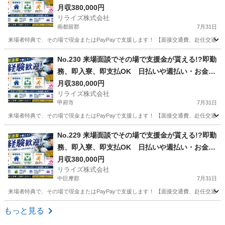
む場所に困ってる方必見の案件です！簡単な電子
月収380,000円
リライズ株式会社
部品の製造・加工のお仕事♪
南都留郡
7月31日
来場者特典で、その場で現金またはPayPayで支援します！ 【面接交通費、赴任交通
山梨
南都留郡
その他
業務
No.230 来場面談でその場で支援金が貰える!?即勤
務、即入寮、即支払OK 日払いや週払い・お金住
む場所に困ってる方必見の案件です！簡単な電子
月収380,000円
リライズ株式会社
部品の製造・加工のお仕事♪
甲府市
7月31日
来場者特典で、その場で現金またはPayPayで支援します！ 【面接交通費、赴任交通
山梨
甲府市
その他
No.229 来場面談でその場で支援金が貰える!?即勤
務、即入寮、即支払OK 日払いや週払い・お金住
む場所に困ってる方必見の案件です！簡単な電子
月収380,000円
リライズ株式会社
部品の製造・加工のお仕事♪
中巨摩郡
7月31日
来場者特典で、その場で現金またはPayPayで支援します！ 【面接交通費、赴任交通
山梨
中巨摩郡
その他
もっと見る