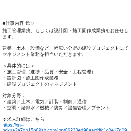
■仕事内容 🏗️✨

施工管理業務、もしくは設計図・施工図作成業務をお任せし
ます。

建築・土木・設備など、幅広い分野の建設プロジェクトにて

マネジメント業務を担当いただきます。

＜具体的には＞

・施工管理（進捗・品質・安全・工程管理）

・設計図・施工図作成業務

・建設プロジェクトのマネジメント

対象分野：

・建築／土木／電気／計装・制御／通信

・空調・給排水／機械／防災／設備管理／プラント

https://xn--
pckua2a7gp15o89zb.com/jbn/06238ed98aacfdfc1c0e17d09