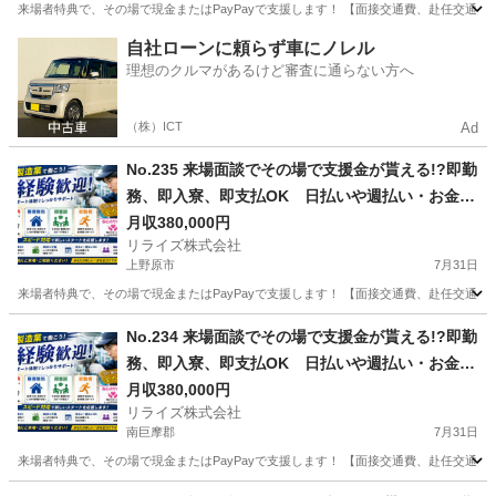
来場者特典で、その場で現金またはPayPayで支援します！ 【面接交通費、赴任交通
山梨
韮崎市
その他
業務
自社ローンに頼らず車にノレル
理想のクルマがあるけど審査に通らない方へ
（株）ICT
Ad
No.235 来場面談でその場で支援金が貰える!?即勤
務、即入寮、即支払OK 日払いや週払い・お金住
む場所に困ってる方必見の案件です！簡単な電子
月収380,000円
リライズ株式会社
部品の製造・加工のお仕事♪
上野原市
7月31日
来場者特典で、その場で現金またはPayPayで支援します！ 【面接交通費、赴任交通
山梨
上野原市
その他
業務
No.234 来場面談でその場で支援金が貰える!?即勤
務、即入寮、即支払OK 日払いや週払い・お金住
む場所に困ってる方必見の案件です！簡単な電子
月収380,000円
リライズ株式会社
部品の製造・加工のお仕事♪
南巨摩郡
7月31日
来場者特典で、その場で現金またはPayPayで支援します！ 【面接交通費、赴任交通
山梨
南巨摩郡
その他