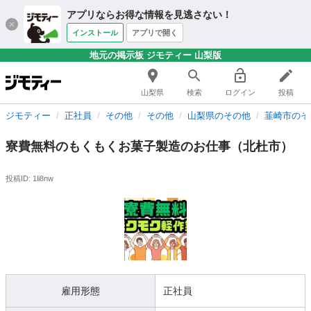
アプリならお得な情報を見逃さない！
インストール
アプリで開く
地元の掲示板 ジモティー 山梨版
山梨県
検索
ログイン
投稿
ジモティー
正社員
その他
その他
山梨県のその他
韮崎市のそ
寮費無料のもくもくお菓子製造のお仕事（北杜市）
投稿ID: 1li8nw
雇用形態
正社員