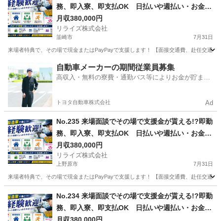
務、即入寮、即支払OK 日払いや週払い・お金住
む場所に困ってる方必見の案件です！簡単な電子
月収380,000円
リライズ株式会社
部品の製造・加工のお仕事♪
韮崎市
7月31日
来場者特典で、その場で現金またはPayPayで支援します！ 【面接交通費、赴任交通
山梨
韮崎市
その他
業務
自動車メーカーの期間従業員募集
高収入・無料の寮費・通勤バス等によりお金が貯まり
やすい環境
トヨタ自動車株式会社
Ad
No.235 来場面談でその場で支援金が貰える!?即勤
務、即入寮、即支払OK 日払いや週払い・お金住
む場所に困ってる方必見の案件です！簡単な電子
月収380,000円
リライズ株式会社
部品の製造・加工のお仕事♪
上野原市
7月31日
来場者特典で、その場で現金またはPayPayで支援します！ 【面接交通費、赴任交通
山梨
上野原市
その他
業務
No.234 来場面談でその場で支援金が貰える!?即勤
務、即入寮、即支払OK 日払いや週払い・お金住
む場所に困ってる方必見の案件です！簡単な電子
月収380,000円