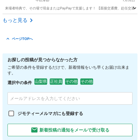
中巨摩郡
7月31日
来場者特典で、その場で現金またはPayPayで支援します！ 【面接交通費、赴任交通
山梨
中巨摩郡
その他
もっと見る
ページTOPへ
お探しの投稿が見つからなかった方
ご希望の条件を登録するだけで、新着情報をいち早くお届け出来ま
す。
山梨県
正社員
その他
その他
選択中の条件
ジモティーメルマガにも登録する
新着投稿の通知をメールで受け取る