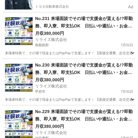
トヨタ自動車株式会社
Ad
No.231 来場面談でその場で支援金が貰える!?即勤
務、即入寮、即支払OK 日払いや週払い・お金住
む場所に困ってる方必見の案件です！簡単な電子
月収380,000円
リライズ株式会社
部品の製造・加工のお仕事♪
南都留郡
7月31日
来場者特典で、その場で現金またはPayPayで支援します！ 【面接交通費、赴任交通
山梨
南都留郡
その他
業務
No.230 来場面談でその場で支援金が貰える!?即勤
務、即入寮、即支払OK 日払いや週払い・お金住
む場所に困ってる方必見の案件です！簡単な電子
月収380,000円
リライズ株式会社
部品の製造・加工のお仕事♪
甲府市
7月31日
来場者特典で、その場で現金またはPayPayで支援します！ 【面接交通費、赴任交通
山梨
甲府市
その他
No.229 来場面談でその場で支援金が貰える!?即勤
務、即入寮、即支払OK 日払いや週払い・お金住
む場所に困ってる方必見の案件です！簡単な電子
月収380,000円
リライズ株式会社
部品の製造・加工のお仕事♪