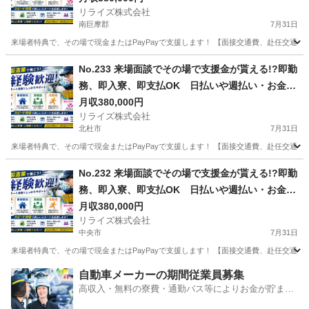
リライズ株式会社
部品の製造・加工のお仕事♪
南巨摩郡
7月31日
来場者特典で、その場で現金またはPayPayで支援します！ 【面接交通費、赴任交通
山梨
南巨摩郡
その他
No.233 来場面談でその場で支援金が貰える!?即勤
務、即入寮、即支払OK 日払いや週払い・お金住
む場所に困ってる方必見の案件です！簡単な電子
月収380,000円
リライズ株式会社
部品の製造・加工のお仕事♪
北杜市
7月31日
来場者特典で、その場で現金またはPayPayで支援します！ 【面接交通費、赴任交通
山梨
北杜市
その他
No.232 来場面談でその場で支援金が貰える!?即勤
務、即入寮、即支払OK 日払いや週払い・お金住
む場所に困ってる方必見の案件です！簡単な電子
月収380,000円
リライズ株式会社
部品の製造・加工のお仕事♪
中央市
7月31日
来場者特典で、その場で現金またはPayPayで支援します！ 【面接交通費、赴任交通
山梨
中央市
その他
業務
自動車メーカーの期間従業員募集
高収入・無料の寮費・通勤バス等によりお金が貯まり
やすい環境