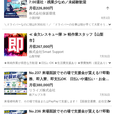
7:00退社・残業少なめ／未経験歓迎
月収226,800円
株式会社保坂環境
小淵沢駅
8月1日
＼ドライバーなのに朝は8:30出社！／ 「ドライバーの仕事は朝が早くて大変そう…」
山梨
北杜市
小淵沢駅
その他
≪ 金欠レスキュー隊 ≫ 軽作業スタッフ【山梨
市】
月収267,000円
株式会社Smart Support
山梨市駅
7月31日
★単純作業が得意な方歓迎 ★日払いOK ★生活費支援あり ★寮費無料（規定あり） ★スピー
山梨
山梨市
山梨市駅
その他
単純作業
No.237 来場面談でその場で支援金が貰える!?即勤
務、即入寮、即支払OK 日払いや週払い・お金住
む場所に困ってる方必見の案件です！簡単な電子
月収380,000円
リライズ株式会社
部品の製造・加工のお仕事♪
南アルプス市
7月31日
来場者特典で、その場で現金またはPayPayで支援します！ 【面接交通費、赴任交通
山梨
南アルプス市
その他
No.236 来場面談でその場で支援金が貰える!?即勤