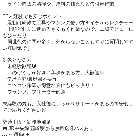
・ライン周辺の清掃や、原料の補充などの付帯作業

🙆‍♂️未経験でも安心ポイント

・最初は研修で工具やマシンの使い方をイチからレクチャー

・手順どおりに進めるもくもく作業なので、工場デビューに
もぴったり

・同世代の仲間が多く、分からないこともすぐに質問しやす
い雰囲気です

対象となる方

・未経験歓迎🔰

・ものづくりが好き／興味がある方、大歓迎✨

・学歴不問/履歴書不要📘

・コツコツ作業が得意な方にもピッタリ！

・ブランク、フリーター歓迎

未経験の方も、入社後にしっかりサポートがあるので安心し
てご応募ください😊

交通手段・勤務地補足

🚃 JR中央線 韮崎駅から無料送迎バスあり

🚗 車通勤OK
