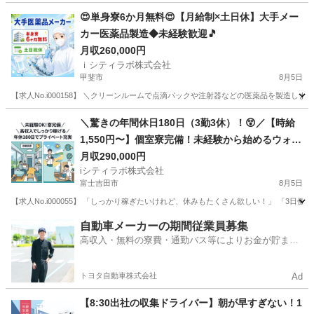
😍単身寮6か月無料😍【月給制×土日休】大手メー
カー医薬品製造◆未経験歓迎🎵
月収260,000円
ｉシティラボ株式会社
甲斐市
8月5日
【求人No.i000158】 ＼クリーンルームで点滴パックや注射器などの医薬品を製造します💉
山梨
甲斐市
その他
未経験
＼驚きの年間休日180日（3勤3休）！😲／【時給
1,550円〜】個室寮完備！未経験から始めるウォー
ターサーバー用お水の製造・検査🚰
月収290,000円
iシティラボ株式会社
富士吉田市
8月5日
【求人No.i000055】 「しっかり稼ぎたいけれど、休みもたくさん欲しい！」 「3
山梨
富士吉田市
その他
未経験
自動車メーカーの期間従業員募集
高収入・無料の寮費・通勤バス等によりお金が貯まり
やすい環境
トヨタ自動車株式会社
Ad
【8:30出社の収集ドライバー】朝が早すぎない！1