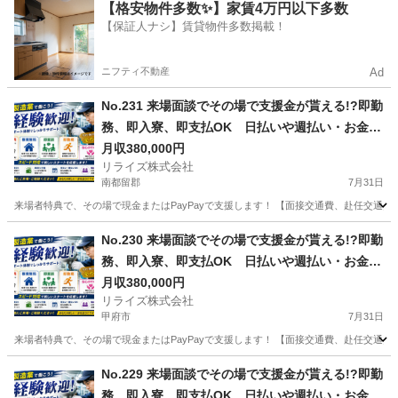
山梨
中央市
その他
業務
【格安物件多数✨】家賃4万円以下多数
【保証人ナシ】賃貸物件多数掲載！
ニフティ不動産
Ad
No.231 来場面談でその場で支援金が貰える!?即勤
務、即入寮、即支払OK 日払いや週払い・お金住
む場所に困ってる方必見の案件です！簡単な電子
月収380,000円
リライズ株式会社
部品の製造・加工のお仕事♪
南都留郡
7月31日
来場者特典で、その場で現金またはPayPayで支援します！ 【面接交通費、赴任交通
山梨
南都留郡
その他
業務
No.230 来場面談でその場で支援金が貰える!?即勤
務、即入寮、即支払OK 日払いや週払い・お金住
む場所に困ってる方必見の案件です！簡単な電子
月収380,000円
リライズ株式会社
部品の製造・加工のお仕事♪
甲府市
7月31日
来場者特典で、その場で現金またはPayPayで支援します！ 【面接交通費、赴任交通
山梨
甲府市
その他
No.229 来場面談でその場で支援金が貰える!?即勤
務、即入寮、即支払OK 日払いや週払い・お金住