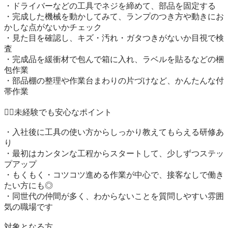
・ドライバーなどの工具でネジを締めて、部品を固定する

・完成した機械を動かしてみて、ランプのつき方や動きにお
かしな点がないかチェック

・見た目を確認し、キズ・汚れ・ガタつきがないか目視で検
査

・完成品を緩衝材で包んで箱に入れ、ラベルを貼るなどの梱
包作業

・部品棚の整理や作業台まわりの片づけなど、かんたんな付
帯作業

🙆‍♂️未経験でも安心なポイント

・入社後に工具の使い方からしっかり教えてもらえる研修あ
り

・最初はカンタンな工程からスタートして、少しずつステッ
プアップ

・もくもく・コツコツ進める作業が中心で、接客なしで働き
たい方にも◎

・同世代の仲間が多く、わからないことを質問しやすい雰囲
気の職場です

対象となる方
