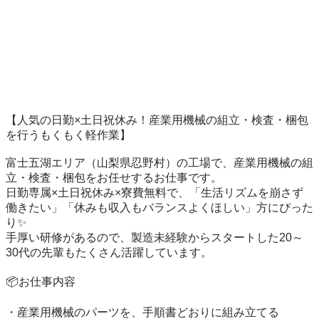
【人気の日勤×土日祝休み！産業用機械の組立・検査・梱包
を行うもくもく軽作業】

富士五湖エリア（山梨県忍野村）の工場で、産業用機械の組
立・検査・梱包をお任せするお仕事です。

日勤専属×土日祝休み×寮費無料で、「生活リズムを崩さず
働きたい」「休みも収入もバランスよくほしい」方にぴった
り✨

手厚い研修があるので、製造未経験からスタートした20～
30代の先輩もたくさん活躍しています。

📦お仕事内容

・産業用機械のパーツを、手順書どおりに組み立てる
