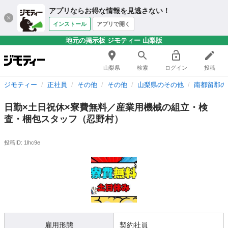
アプリならお得な情報を見逃さない！
インストール
アプリで開く
地元の掲示板 ジモティー 山梨版
山梨県
検索
ログイン
投稿
ジモティー
正社員
その他
その他
山梨県のその他
南都留郡の
日勤×土日祝休×寮費無料／産業用機械の組立・検
査・梱包スタッフ（忍野村）
投稿ID: 1lhc9e
雇用形態
契約社員