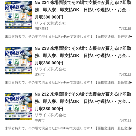
山梨
上野原市
その他
業務
No.234 来場面談でその場で支援金が貰える!?即勤
務、即入寮、即支払OK 日払いや週払い・お金住
む場所に困ってる方必見の案件です！簡単な電子
月収380,000円
リライズ株式会社
部品の製造・加工のお仕事♪
南巨摩郡
7月31日
来場者特典で、その場で現金またはPayPayで支援します！ 【面接交通費、赴任交通
山梨
南巨摩郡
その他
No.233 来場面談でその場で支援金が貰える!?即勤
務、即入寮、即支払OK 日払いや週払い・お金住
む場所に困ってる方必見の案件です！簡単な電子
月収380,000円
リライズ株式会社
部品の製造・加工のお仕事♪
北杜市
7月31日
来場者特典で、その場で現金またはPayPayで支援します！ 【面接交通費、赴任交通
山梨
北杜市
その他
No.232 来場面談でその場で支援金が貰える!?即勤
務、即入寮、即支払OK 日払いや週払い・お金住
む場所に困ってる方必見の案件です！簡単な電子
月収380,000円
リライズ株式会社
部品の製造・加工のお仕事♪
中央市
7月31日
来場者特典で、その場で現金またはPayPayで支援します！ 【面接交通費、赴任交通