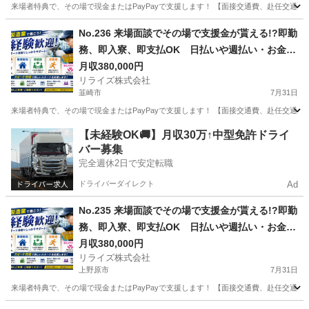
来場者特典で、その場で現金またはPayPayで支援します！ 【面接交通費、赴任交通
山梨
南アルプス市
その他
No.236 来場面談でその場で支援金が貰える!?即勤
務、即入寮、即支払OK 日払いや週払い・お金住
む場所に困ってる方必見の案件です！簡単な電子
月収380,000円
リライズ株式会社
部品の製造・加工のお仕事♪
韮崎市
7月31日
来場者特典で、その場で現金またはPayPayで支援します！ 【面接交通費、赴任交通
山梨
韮崎市
その他
業務
【未経験OK🚚】月収30万↑中型免許ドライ
バー募集
完全週休2日で安定転職
ドライバーダイレクト
Ad
No.235 来場面談でその場で支援金が貰える!?即勤
務、即入寮、即支払OK 日払いや週払い・お金住
む場所に困ってる方必見の案件です！簡単な電子
月収380,000円
リライズ株式会社
部品の製造・加工のお仕事♪
上野原市
7月31日
来場者特典で、その場で現金またはPayPayで支援します！ 【面接交通費、赴任交通