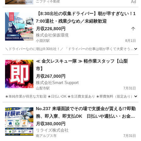
ニフティ不動産
Ad
【8:30出社の収集ドライバー】朝が早すぎない！1
7:00退社・残業少なめ／未経験歓迎
月収226,800円
株式会社保坂環境
小淵沢駅
8月1日
＼ドライバーなのに朝は8:30出社！／ 「ドライバーの仕事は朝が早くて大変そう…」
山梨
北杜市
小淵沢駅
その他
≪ 金欠レスキュー隊 ≫ 軽作業スタッフ【山梨
市】
月収267,000円
株式会社Smart Support
山梨市駅
7月31日
★単純作業が得意な方歓迎 ★日払いOK ★生活費支援あり ★寮費無料（規定あり） ★スピー
山梨
山梨市
山梨市駅
その他
単純作業
No.237 来場面談でその場で支援金が貰える!?即勤
務、即入寮、即支払OK 日払いや週払い・お金住
む場所に困ってる方必見の案件です！簡単な電子
月収380,000円
リライズ株式会社
部品の製造・加工のお仕事♪
南アルプス市
7月31日