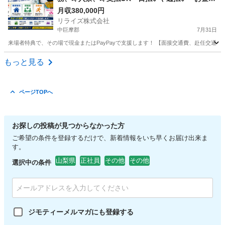
む場所に困ってる方必見の案件です！簡単な電子
月収380,000円
リライズ株式会社
部品の製造・加工のお仕事♪
中巨摩郡
7月31日
来場者特典で、その場で現金またはPayPayで支援します！ 【面接交通費、赴任交通
山梨
中巨摩郡
その他
もっと見る
ページTOPへ
お探しの投稿が見つからなかった方
ご希望の条件を登録するだけで、新着情報をいち早くお届け出来ま
す。
山梨県
正社員
その他
その他
選択中の条件
ジモティーメルマガにも登録する