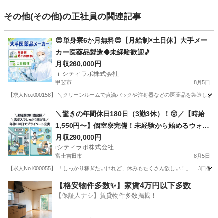
その他(その他)の正社員の関連記事
😍単身寮6か月無料😍【月給制×土日休】大手メー
カー医薬品製造◆未経験歓迎🎵
月収260,000円
ｉシティラボ株式会社
甲斐市
8月5日
【求人No.i000158】 ＼クリーンルームで点滴パックや注射器などの医薬品を製造します💉
山梨
甲斐市
その他
未経験
＼驚きの年間休日180日（3勤3休）！😲／【時給
1,550円〜】個室寮完備！未経験から始めるウォー
ターサーバー用お水の製造・検査🚰
月収290,000円
iシティラボ株式会社
富士吉田市
8月5日
【求人No.i000055】 「しっかり稼ぎたいけれど、休みもたくさん欲しい！」 「3
山梨
富士吉田市
その他
未経験
【格安物件多数✨】家賃4万円以下多数
【保証人ナシ】賃貸物件多数掲載！