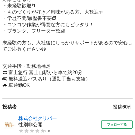
・未経験歓迎🔰

・ものづくりが好き／興味がある方、大歓迎✨

・学歴不問/履歴書不要📘

・コツコツ作業が得意な方にもピッタリ！

・ブランク、フリーター歓迎

未経験の方も、入社後にしっかりサポートがあるので安心し
てご応募ください😊

交通手段・勤務地補足

🚃 富士急行 富士山駅から車で約20分

🚌 無料送迎バスあり（通勤手当も支給）

🚗 車通勤OK
投稿者
投稿
60
件
株式会社クリパー
性別非公開
フォローする
0.0