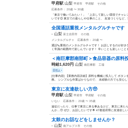
甲府駅
山梨
甲府市
甲府駅
その他
応募条件： 20歳 〜 30歳
「東京で働いてみたい！」 「上京して新しい環境でチャレン
いです😊 東京での暮らしや仕事のこと、 友達づくりなど、
全国通話重視メンタルグルチャです
-
山梨
富士吉田市
その他
メンタルグルチャ
応募条件： 20歳 〜
通話📞重視のメンタルグルチャです！ お話しするのが好き
く常識の範囲内で楽しんでいます！ 辛いことも楽しいことも
＜南巨摩郡南部町＞食品容器の原料投入
時給1,620円
山梨
南巨摩郡
工場
日払い
[仕事内容] 【業務内容詳細】原料を機械に投入して ボタ
務。 シンプルな作業ばかりなので、 未経験の方でも安心して
東京に友達欲しい方🥺
甲府駅
山梨
甲府市
甲府駅
その他
いない
応募条件： 20歳 〜 35歳
遠征だったり、仕事で東京に来る事あるけど、東京に来たら
んか…🥺 ぜひ、お話したいです🌟 47都道府県に友達欲し
太鼓のお話などをしませんか？
-
山梨
南アルプス市
その他