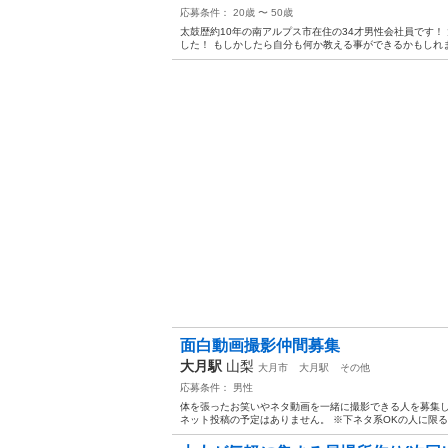
応募条件： 20歳 〜 50歳
太鼓歴約10年の南アルプス市在住の34才男性会社員です
した！ もしかしたら自分も何か教える事ができるかもしれ
面白動画撮影仲間募集
大月駅
山梨
大月市
大月駅
その他
応募条件： 男性
体を張ったお笑いやネタ動画を一緒に撮影できる人を募集し
ネット投稿の予定はありません。 ※下ネタ系OKの人に限