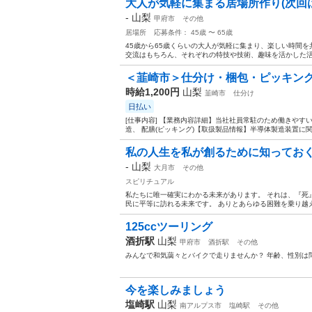
大人が気軽に集まる居場所作り(次回は
-
山梨
甲府市
その他
居場所
応募条件： 45歳 〜 65歳
45歳から65歳くらいの大人が気軽に集まり、楽しい時間
交流はもちろん、それぞれの特技や技術、趣味を活かした活動
＜韮崎市＞仕分け・梱包・ピッキング/
時給1,200円
山梨
韮崎市
仕分け
日払い
[仕事内容] 【業務内容詳細】当社社員常駐のため働きやす
造、 配膳(ピッキング)【取扱製品情報】半導体製造装置に関
私の人生を私が創るために知っておく
-
山梨
大月市
その他
スピリチュアル
私たちに唯一確実にわかる未来があります。 それは、『死
民に平等に訪れる未来です。 ありとあらゆる困難を乗り越え
125ccツーリング
酒折駅
山梨
甲府市
酒折駅
その他
みんなで和気藹々とバイクで走りませんか？ 年齢、性別は問いま
今を楽しみましょう
塩崎駅
山梨
南アルプス市
塩崎駅
その他