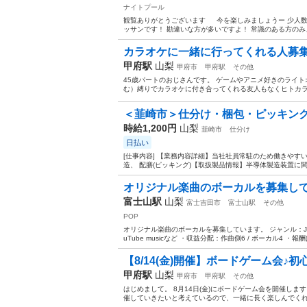
ナイトプール
観覧ありがとうございます 今を楽しみましょうー 少人数
ッサンです！ 勘違いな方が多いですよ！ 常識のある方のみ
カラオケに一緒に行ってくれる人募
甲府駅
山梨
甲府市
甲府駅
その他
45歳パートのおじさんです。 ゲームやアニメ好きのライ
む）縛りでカラオケに付き合ってくれる友人もなくヒトカラ
＜韮崎市＞仕分け・梱包・ピッキング/
時給1,200円
山梨
韮崎市
仕分け
日払い
[仕事内容] 【業務内容詳細】当社社員常駐のため働きやす
造、 配膳(ピッキング)【取扱製品情報】半導体製造装置に関
オリジナル楽曲のボーカルを募集していま
富士山駅
山梨
富士吉田市
富士山駅
その他
POP
オリジナル楽曲のボーカルを募集しています。 ジャンル：J-PO
uTube musicなど ・収益分配：作曲側6 / ボーカル4 ・報
【8/14(金)開催】ボードゲーム会♪初
甲府駅
山梨
甲府市
甲府駅
その他
はじめまして。 8月14日(金)にボードゲーム会を開催し
催していきたいと考えているので、一緒に長く楽しんでくれ