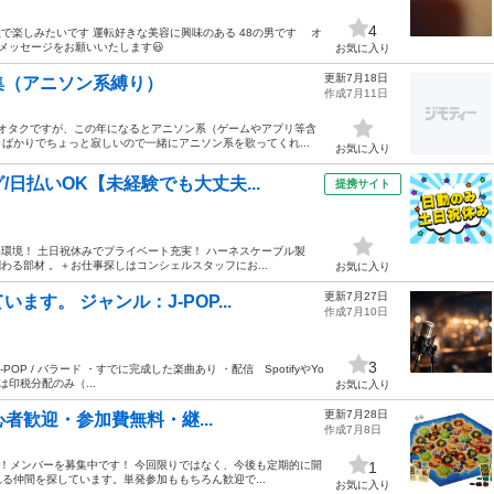
4
で楽しみたいです 運転好きな美容に興味のある 48の男です オ
メッセージをお願いいたします😃
お気に入り
更新7月18日
集（アニソン系縛り）
作成7月11日
トオタクですが、この年になるとアニソン系（ゲームやアプリ等含
ばかりでちょっと寂しいので一緒にアニソン系を歌ってくれ...
お気に入り
日払いOK【未経験でも大丈夫...
提携サイト
い環境！ 土日祝休みでプライベート充実！ ハーネスケーブル製
わる部材 。＋お仕事探しはコンシェルスタッフにお...
お気に入り
更新7月27日
す。 ジャンル：J-POP...
作成7月10日
3
P / バラード ・すでに完成した楽曲あり ・配信 SpotifyやYo
酬は印税分配のみ（...
お気に入り
更新7月28日
心者歓迎・参加費無料・継...
作成7月8日
ます！メンバーを募集中です！ 今回限りではなく、今後も定期的に開
1
る仲間を探しています。単発参加ももちろん歓迎で...
お気に入り