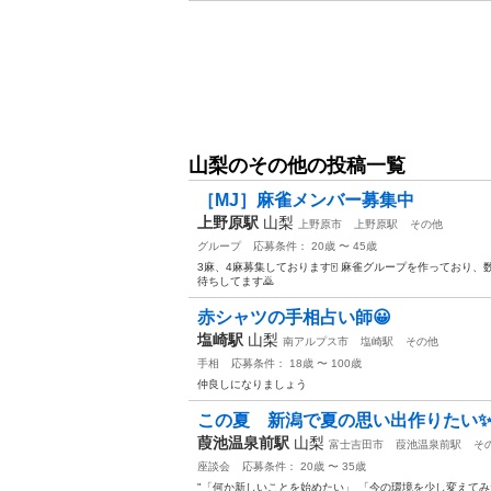
山梨のその他の投稿一覧
［MJ］麻雀メンバー募集中
上野原駅
山梨
上野原市
上野原駅
その他
グループ
応募条件： 20歳 〜 45歳
3麻、4麻募集しております🀄️ 麻雀グループを作っており
待ちしてます🙇
赤シャツの手相占い師😀
塩崎駅
山梨
南アルプス市
塩崎駅
その他
手相
応募条件： 18歳 〜 100歳
仲良しになりましょう
この夏 新潟で夏の思い出作りたい
葭池温泉前駅
山梨
富士吉田市
葭池温泉前駅
そ
座談会
応募条件： 20歳 〜 35歳
"「何か新しいことを始めたい」 「今の環境を少し変えて