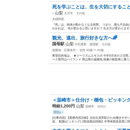
死を学ぶことは、生を大切にするこ
-
山梨
大月市
その他
夫婦関係
『死』は、肉体が動かなくなる状態。 つまり、最も不自由
わかれば、 何が変わると思いますか？ 生き方が変わります。 
観光、遠出、旅行好きな方へ🌈
国母駅
山梨
中巨摩郡
国母駅
その他
遊園地
応募条件： 女性 30歳 〜 45歳
希望目的地は、 ★ツーリズムエキスポ 今年9月末の２日間
ーク鷲羽山ハイランド 岡山県の遊園地 画像の観覧車に乗りた
＜韮崎市＞仕分け・梱包・ピッキング/
時給1,200円
山梨
韮崎市
仕分け
日払い
[仕事内容] 【業務内容詳細】当社社員常駐のため働きやす
造、 配膳(ピッキング)【取扱製品情報】半導体製造装置に関