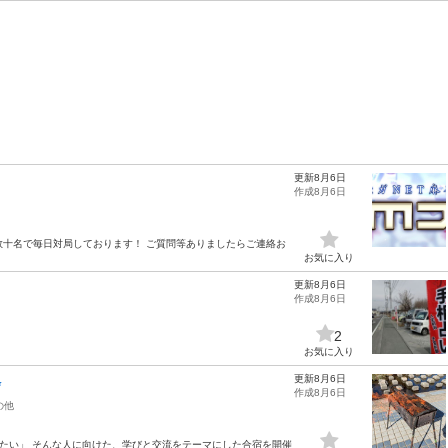
更新8月6日
作成8月6日
、数十名で毎日対局しております！ ご質問等ありましたらご連絡お
お気に入り
更新8月6日
作成8月6日
2
お気に入り
更新8月6日
✨
作成8月6日
の他
みたい」 そんな人に向けた、学びと交流をテーマにした合宿を開催