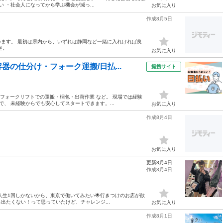
い ・社会人になってから学ぶ機会が減っ...
お気に入り
作成8月5日
ます。 最初は県内から、いずれは静岡など一緒に入れければ良
足。
お気に入り
の仕分け・フォーク運搬/日払...
提携サイト
、 フォークリフトでの運搬・梱包・出荷作業 など。 現場では経験
、 未経験からでも安心してスタートできます。...
お気に入り
作成8月4日
お気に入り
更新8月4日
作成8月4日
人生1回しかないから、東京で働いてみたい🌟行きつけのお店が欲
から出たくない！って思っていたけど、チャレンジ...
お気に入り
作成8月1日