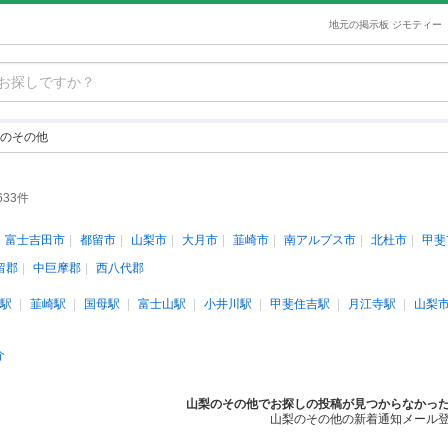
地元の掲示板 ジモティー
のその他
633件
富士吉田市
都留市
山梨市
大月市
韮崎市
南アルプス市
北杜市
甲斐
留郡
中巨摩郡
西八代郡
駅
韮崎駅
国母駅
富士山駅
小井川駅
甲斐住吉駅
月江寺駅
山梨
介
山梨のその他でお探しの投稿が見つからなかっ
山梨のその他の新着通知メール