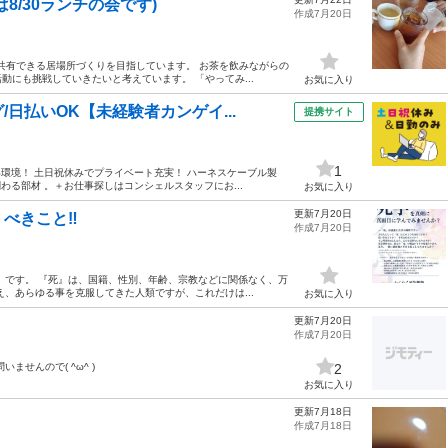
8/30ランチの会です)
作成7月20日
を共有できる居場所づくりを目指しています。 お茶を飲みながらの
にも挑戦していきたいと考えています。 「やってみ...
お気に入り
日払いOK【未経験者カンゲイ...
提携サイト
1
い環境！ 土日祝休みでプライベート充実！ ハーネスケーブル製
わる部材 。＋お仕事探しはコンシェルスタッフにお...
お気に入り
更新7月20日
べきこと‼️
作成7月20日
』です。 『死』は、国籍、性別、年齢、宗教などに関係なく、万
、あらゆる事を克服してきた人類ですが、これだけは...
お気に入り
更新7月20日
作成7月20日
せんので( ^ω^ )
2
お気に入り
更新7月18日
作成7月18日