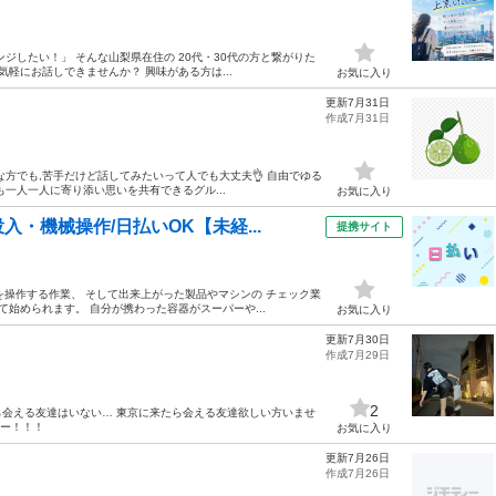
ジしたい！」 そんな山梨県在住の 20代・30代の方と繋がりた
気軽にお話しできませんか？ 興味がある方は...
お気に入り
更新7月31日
作成7月31日
な方でも,苦手だけど話してみたいって人でも大丈夫👌 自由でゆる
一人一人に寄り添い思いを共有できるグル...
お気に入り
・機械操作/日払いOK【未経...
提携サイト
ンを操作する作業、 そして出来上がった製品やマシンの チェック業
始められます。 自分が携わった容器がスーパーや...
お気に入り
更新7月30日
作成7月29日
2
会える友達はいない… 東京に来たら会える友達欲しい方いませ
いー！！！
お気に入り
更新7月26日
作成7月26日