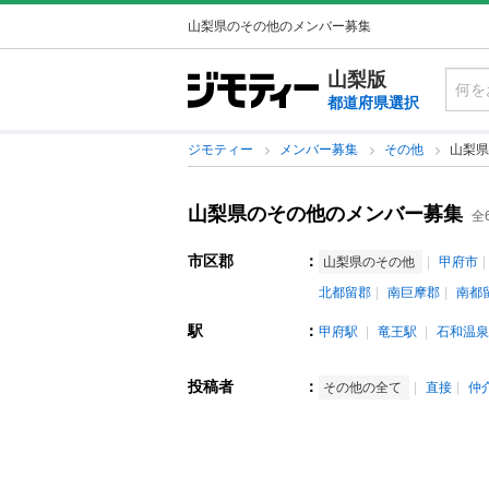
山梨県のその他のメンバー募集
山梨版
都道府県選択
ジモティー
メンバー募集
その他
山梨県
山梨県のその他のメンバー募集
全
市区郡
：
山梨県のその他
甲府市
北都留郡
南巨摩郡
南都
駅
：
甲府駅
竜王駅
石和温泉
投稿者
：
その他の全て
直接
仲