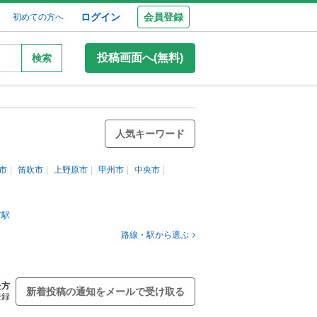
ログイン
会員登録
初めての方へ
投稿画面へ(無料)
検索
人気キーワード
市
笛吹市
上野原市
甲州市
中央市
市駅
路線・駅から選ぶ
た方
新着投稿の通知をメールで受け取る
登録