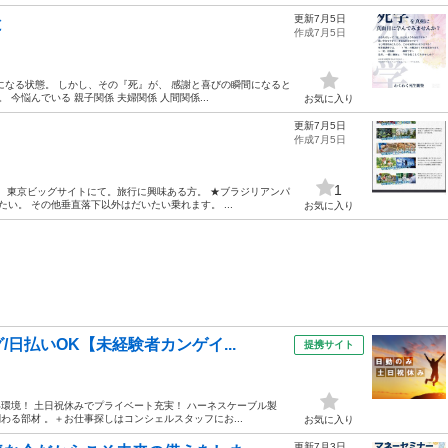
更新7月5日
と
作成7月5日
になる状態。 しかし、その『死』が、 感謝と喜びの瞬間になると
今悩んでいる 親子関係 夫婦関係 人間関係...
お気に入り
更新7月5日
作成7月5日
1
。 東京ビッグサイトにて。旅行に興味ある方。 ★ブラジリアンパ
い。 その他垂直落下以外はだいたい乗れます。 ...
お気に入り
日払いOK【未経験者カンゲイ...
提携サイト
い環境！ 土日祝休みでプライベート充実！ ハーネスケーブル製
わる部材 。＋お仕事探しはコンシェルスタッフにお...
お気に入り
更新7月3日