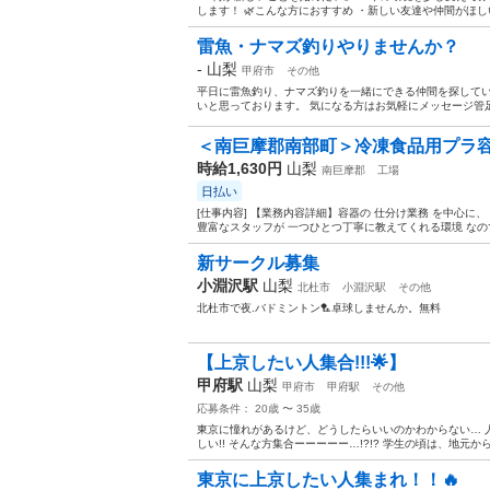
します！ 🌿こんな方におすすめ ・新しい友達や仲間がほし
雷魚・ナマズ釣りやりませんか？
-
山梨
甲府市
その他
平日に雷魚釣り、ナマズ釣りを一緒にできる仲間を探してい
いと思っております。 気になる方はお気軽にメッセージ管
＜南巨摩郡南部町＞冷凍食品用プラ容器
時給1,630円
山梨
南巨摩郡
工場
日払い
[仕事内容] 【業務内容詳細】容器の 仕分け業務 を中心に
豊富なスタッフが 一つひとつ丁寧に教えてくれる環境 なので
新サークル募集
小淵沢駅
山梨
北杜市
小淵沢駅
その他
北杜市で夜.バドミントン🏸卓球しませんか。無料
【上京したい人集合!!!🌟】
甲府駅
山梨
甲府市
甲府駅
その他
応募条件： 20歳 〜 35歳
東京に憧れがあるけど、どうしたらいいのかわからない… 
しい!! そんな方集合ーーーーー…!?!? 学生の頃は、地元
東京に上京したい人集まれ！！🔥