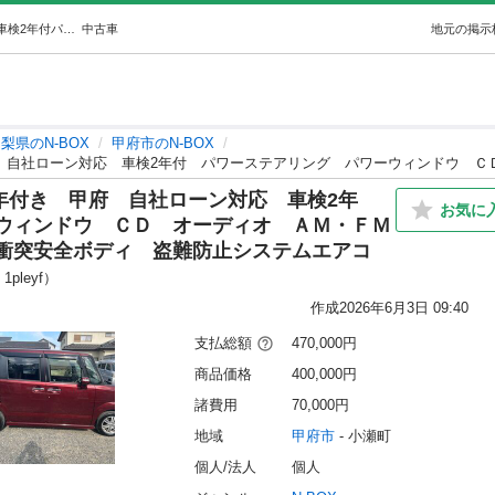
ホンダN-BOXカスタム車検2年付き甲府自社ローン対応車検2年付パワーステアリングパワーウィンドウＣＤオーディオＡＭ・ＦＭラジオＡＢＳフルフ… (OD山梨甲府店) 甲府のN-BOXの中古車｜ジモティー
中古車
地元の掲示
梨県のN-BOX
甲府市のN-BOX
2年付き 甲府 自社ローン対応 車検2年
お気に
ウィンドウ ＣＤ オーディオ ＡＭ・ＦＭ
衝突安全ボディ 盗難防止システムエアコ
1pleyf）
作成
2026年6月3日 09:40
支払総額
470,000円
商品価格
400,000円
諸費用
70,000円
地域
甲府市
 - 小瀬町
個人/法人
個人