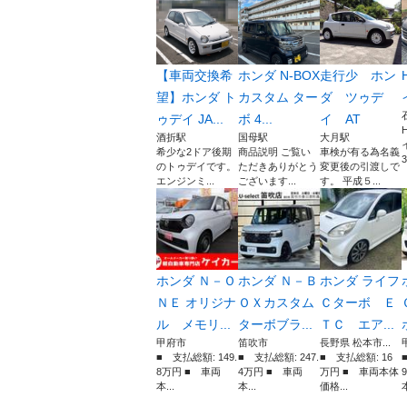
【車両交換希
ホンダ N-BOX
走行少 ホン
望】ホンダ ト
カスタム ター
ダ ツゥデ
ゥデイ JA...
ボ 4...
イ AT
酒折駅
国母駅
大月駅
希少な2ドア後期
商品説明 ご覧い
車検が有る為名義
3
のトゥデイです。
ただきありがとう
変更後の引渡しで
エンジンミ...
ございます...
す。 平成５...
ホンダ Ｎ－Ｏ
ホンダ Ｎ－Ｂ
ホンダ ライフ
ＮＥ オリジナ
ＯＸカスタム
Ｃターボ Ｅ
ル メモリ...
ターボブラ...
ＴＣ エア...
甲府市
笛吹市
長野県 松本市...
■ 支払総額: 149.
■ 支払総額: 247.
■ 支払総額: 16
8万円 ■ 車両
4万円 ■ 車両
万円 ■ 車両本体
本...
本...
価格...
本