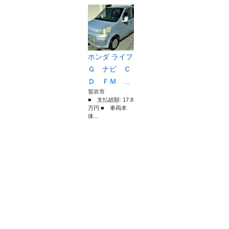
ホンダ ライフ
Ｇ ナビ Ｃ
Ｄ ＦＭ ...
笛吹市
■ 支払総額: 17.8
万円 ■ 車両本
体...