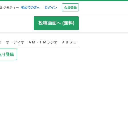
板 ジモティー
初めての方へ
ログイン
会員登録
投稿画面へ (無料)
ホンダ N-BOXカスタム 車検2年付き 甲府 自社ローン対応 車検2年付 パワーステアリング パワーウィンドウ ＣＤ オーディオ ＡＭ・ＦＭラジオ ＡＢＳ フルフラット 衝突安全ボディ 盗難防止システムエアコン キーレスエントリー
入り登録