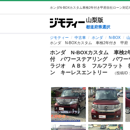
山梨
版
都道府県選択
ジモティー
中古車
ホンダ
N-BOX
山
ホンダ N-BOXカスタム 車検
付 パワーステアリング パワー
ラジオ ＡＢＳ フルフラット 
ン キーレスエントリー
（投稿ID : 