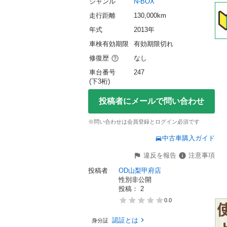
ジャンル
N-BOX
走行距離
130,000km
年式
2013年
車検有効期限
有効期限切れ
修復歴
なし
車台番号
247
(下3桁)
投稿者にメールで問い合わせ
※問い合わせは会員登録とログイン必須です
中古車購入ガイド
違反を報告
注意事項
投稿者
OD山梨甲府店
性別非公開
投稿： 
2
0.0
認証とは
身分証