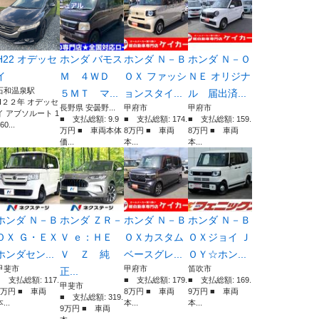
H22 オデッセ
ホンダ バモス
ホンダ Ｎ－Ｂ
ホンダ Ｎ－Ｏ
イ
Ｍ ４ＷＤ
ＯＸ ファッシ
ＮＥ オリジナ
石和温泉駅
５ＭＴ マ...
ョンスタイ...
ル 届出済...
H２２年 オデッセ
長野県 安曇野...
甲府市
甲府市
イ アブソルート 1
■ 支払総額: 9.9
■ 支払総額: 174.
■ 支払総額: 159.
60...
万円 ■ 車両本体
8万円 ■ 車両
8万円 ■ 車両
価...
本...
本...
ホンダ Ｎ－Ｂ
ホンダ ＺＲ－
ホンダ Ｎ－Ｂ
ホンダ Ｎ－Ｂ
ＯＸ Ｇ・ＥＸ
Ｖ ｅ：ＨＥ
ＯＸカスタム
ＯＸジョイ Ｊ
ホンダセン...
Ｖ Ｚ 純
ベースグレ...
ＯＹ☆ホン...
甲斐市
甲府市
笛吹市
正...
■ 支払総額: 117.
■ 支払総額: 179.
■ 支払総額: 169.
甲斐市
9万円 ■ 車両
8万円 ■ 車両
9万円 ■ 車両
■ 支払総額: 319.
...
本...
本...
9万円 ■ 車両