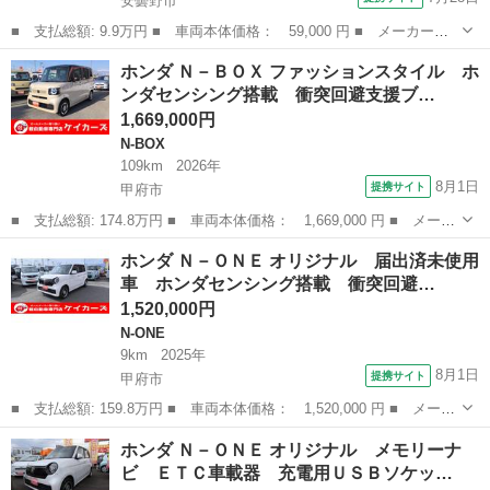
安曇野市
■ 支払総額: 9.9万円 ■ 車両本体価格： 59,000 円 ■ メーカー
名： ホンダ ■ 車種名： バモス ■ グレード名： Ｍ ４ＷＤ
長野
安曇野市
バモス
ホンダ Ｎ－ＢＯＸ ファッションスタイル ホ
５ＭＴ マニュアル 令和８年１１月７日 下取り車 ローン クレ
ンダセンシング搭載 衝突回避支援ブ…
ジット ■ 排気...
1,669,000円
N-BOX
109km
2026年
8月1日
提携サイト
甲府市
■ 支払総額: 174.8万円 ■ 車両本体価格： 1,669,000 円 ■ メーカ
ー名： ホンダ ■ 車種名： Ｎ－ＢＯＸ ■ グレード名： ファッ
山梨
甲府市
N-BOX
ホンダ Ｎ－ＯＮＥ オリジナル 届出済未使用
ションスタイル ホンダセンシング搭載 衝突回避支援ブレーキ 誤
車 ホンダセンシング搭載 衝突回避…
発進抑制...
1,520,000円
N-ONE
9km
2025年
8月1日
提携サイト
甲府市
■ 支払総額: 159.8万円 ■ 車両本体価格： 1,520,000 円 ■ メーカ
ー名： ホンダ ■ 車種名： Ｎ－ＯＮＥ ■ グレード名： オリジ
山梨
甲府市
N-ONE
ホンダ Ｎ－ＯＮＥ オリジナル メモリーナ
ナル 届出済未使用車 ホンダセンシング搭載 衝突回避支援ブレー
ビ ＥＴＣ車載器 充電用ＵＳＢソケッ…
キ 誤発...