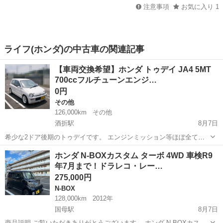
注意事項
お気に入り
1
ライフ(ホンダ)の中古車の関連記事
【車両交換希望】ホンダ トゥデイ JA4 5MT
700ccフルチューンエンジ…
0円
その他
126,000km
その他
酒折駅
8月7日
希少な2ドア後期のトゥデイです。 エンジンミッション等ほぼ全てに
手が入ってるフルチューニングされてる車両です。詳細下記に記載し
山梨
甲府市
酒折駅
その他
車両
ホンダ N-BOXカスタム ターボ 4WD 車検R9
ます。 走行距離：126000キロ AT車ベース 車検2年付 4ナンバー・2名
年7月まで！ドラレコ・レー…
乗車 ホワイトパー...
275,000円
N-BOX
128,000km
2012年
国母駅
8月7日
商品説明 ご覧いただきありがとうございます。 ホンダ N-BOXカスタ