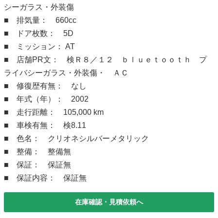
シーガラス・外装傷
■ 排気量： 660cc
■ ドア枚数： 5D
■ ミッション： AT
■ 店舗PR文： 検Ｒ８／１２ ｂｌｕｅｔｏｏｔｈ プ
ライバシーガラス・外装傷・ ＡＣ
■ 修復歴有無： なし
■ 年式（年）： 2002
■ 走行距離： 105,000 km
■ 車検有無： 検8.11
■ 色名： クリオネシルバーメタリック
■ 整備： 整備無
■ 保証： 保証無
■ 保証内容： 保証無
在庫確認・見積依頼へ