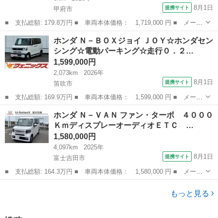
8月1日
提携サイト
甲府市
■ 支払総額: 179.8万円 ■ 車両本体価格： 1,719,000 円 ■ メーカ
ー名： ホンダ ■ 車種名： Ｎ－ＢＯＸカスタム ■ グレード
山梨
甲府市
N-BOX
ホンダ Ｎ－ＢＯＸジョイ ＪＯＹ☆ホンダセン
名： ベースグレード ホンダセンシング搭載 助手席側電動スライ
シング☆電動パーキング☆走行０．２…
ドドア オー...
1,599,000円
2,073km
2026年
8月1日
提携サイト
笛吹市
■ 支払総額: 169.9万円 ■ 車両本体価格： 1,599,000 円 ■ メーカ
ー名： ホンダ ■ 車種名： Ｎ－ＢＯＸジョイ ■ グレード名：
山梨
笛吹市
ホンダ
ホンダ Ｎ－ＶＡＮ ファン・ターボ ４０００
ＪＯＹ☆ホンダセンシング☆電動パーキング☆走行０．２万ｋｍ☆
ＫｍディスプレーオーディオＥＴＣ …
☆ホンダ...
1,580,000円
4,097km
2025年
8月1日
提携サイト
富士吉田市
■ 支払総額: 164.3万円 ■ 車両本体価格： 1,580,000 円 ■ メーカ
ー名： ホンダ ■ 車種名： Ｎ－ＶＡＮ ■ グレード名： ファ
山梨
富士吉田市
ホンダ
ン・ターボ ４０００ＫｍディスプレーオーディオＥＴＣ ＡＣＣ
もっと見る
ＬＤＡ 両...