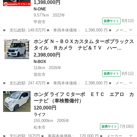
1,398,000円
N-ONE
9,577km
2022年
8月1日
提携サイト
甲府市
■ 支払総額: 149.8万円 ■ 車両本体価格： 1,398,000 円 ■ メーカ
ー名： ホンダ ■ 車種名： Ｎ－ＯＮＥ ■ グレード名： オリジ
山梨
甲府市
N-ONE
ホンダ Ｎ－ＢＯＸカスタム ターボブラックス
ナル メモリーナビ ＥＴＣ車載器 充電用ＵＳＢソケット ＬＥＤ
タイル Ｒカメラ ナビ＆ＴＶ ハー…
ヘッドラ...
2,398,000円
N-BOX
114km
2026年
8月1日
提携サイト
笛吹市
■ 支払総額: 247.4万円 ■ 車両本体価格： 2,398,000 円 ■ メーカ
ー名： ホンダ ■ 車種名： Ｎ－ＢＯＸカスタム ■ グレード
山梨
笛吹市
N-BOX
ホンダ ライフ Ｃターボ ＥＴＣ エアロ カ
名： ターボブラックスタイル Ｒカメラ ナビ＆ＴＶ ハーフレザ
ーナビ （車検整備付）
ーシート ク...
120,000円
ライフ
155,000km
2005年
7月19日
提携サイト
松本市
■ 支払総額: 16万円 ■ 車両本体価格： 120,000 円 ■ メーカー