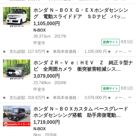
名： ホンダ ■ 車種名： ライフ ■ グレード名： Ｃターボ Ｅ
長野
松本市
ライフ
ホンダ Ｎ－ＢＯＸ Ｇ・ＥＸホンダセンシン
ＴＣ エアロ カーナビ ■ 排気量： 660cc ■ ドア枚数： 5D ■
グ 電動スライドドア ＳＤナビ バッ…
ミ...
1,105,000円
N-BOX
39,371km
2017年
8月1日
提携サイト
甲斐市
■ 支払総額: 117.9万円 ■ 車両本体価格： 1,105,000 円 ■ メーカ
ー名： ホンダ ■ 車種名： Ｎ－ＢＯＸ ■ グレード名： Ｇ・Ｅ
山梨
甲斐市
N-BOX
ホンダ ＺＲ－Ｖ ｅ：ＨＥＶ Ｚ 純正９型ナ
Ｘホンダセンシング 電動スライドドア ＳＤナビ バックカメラ
ビ 全周囲カメラ 衝突被害軽減シス…
衝突被害...
3,079,000円
23,740km
2024年
8月1日
提携サイト
甲斐市
■ 支払総額: 319.9万円 ■ 車両本体価格： 3,079,000 円 ■ メーカ
ー名： ホンダ ■ 車種名： ＺＲ－Ｖ ■ グレード名： ｅ：ＨＥ
山梨
甲斐市
ホンダ
ホンダ Ｎ－ＢＯＸカスタム ベースグレード
Ｖ Ｚ 純正９型ナビ 全周囲カメラ 衝突被害軽減システム 禁煙
ホンダセンシング搭載 助手席側電動…
車 電動...
1,719,000円
N-BOX
8km
2026年