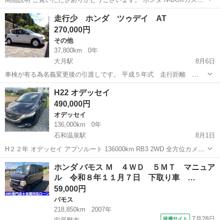
ム ターボ 4WDの出品です。 【車両情報】 ・平成24年（2012年）3月
山梨
中巨摩郡
国母駅
N-BOX
走行少 ホンダ ツゥデイ AT
登録 ・走行距離：約127,600km ・車検：令和9年7月まで ・AT...
270,000円
その他
37,800km
0年
大月駅
8月6日
車検が有る為名義変更後の引渡しです。 平成５年式 走行距離
37,800㌔（実走行） 車検令和10年5月17日 当時のナンバー付いてま
山梨
大月市
大月駅
その他
H22 オデッセイ
す。 前後バンパーキズ、塗装剥れ有りますがその他は艶も有り内装も
490,000円
含めキレイな車両です。...
オデッセイ
136,000km
0年
石和温泉駅
8月1日
H２２年 オデッセイ アブソルート 136000km RB3 2WD 全方位カメラ
バックカメラ 純正ナビ クルーズコントロール ETC TV ローダウン 車
山梨
笛吹市
石和温泉駅
オデッセイ
ホンダ バモス Ｍ ４ＷＤ ５ＭＴ マニュア
検２年取得後のお渡し
ル 令和８年１１月７日 下取り車 …
59,000円
バモス
218,850km
2007年
7月28日
提携サイト