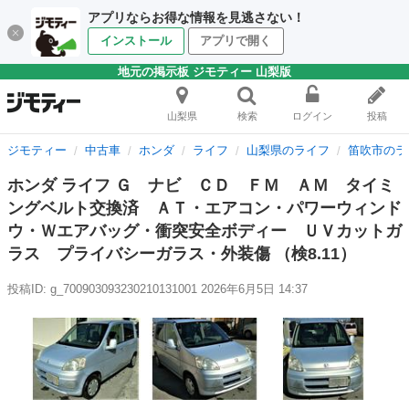
アプリならお得な情報を見逃さない！
インストール
アプリで開く
地元の掲示板 ジモティー 山梨版
山梨県
検索
ログイン
投稿
ジモティー
中古車
ホンダ
ライフ
山梨県のライフ
笛吹市のラ
ホンダ ライフ Ｇ ナビ ＣＤ ＦＭ ＡＭ タイミ
ングベルト交換済 ＡＴ・エアコン・パワーウィンド
ウ・Ｗエアバッグ・衝突安全ボディー ＵＶカットガ
ラス プライバシーガラス・外装傷 （検8.11）
投稿ID: g_700903093230210131001
2026年6月5日 14:37