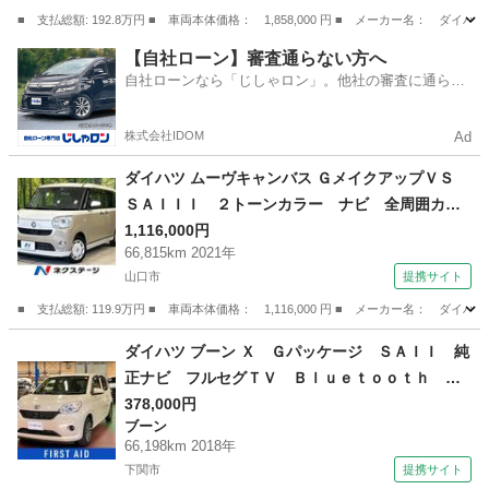
リー ＡＢＳ （検11.1）
■ 支払総額: 192.8万円 ■ 車両本体価格： 1,858,000 円 ■ メーカー名
山口
美祢市
タント
【自社ローン】審査通らない方へ
自社ローンなら「じしゃロン」。他社の審査に通らな
かった方も
株式会社IDOM
Ad
ダイハツ ムーヴキャンバス ＧメイクアップＶＳ
ＳＡＩＩＩ ２トーンカラー ナビ 全周囲カメ
ラ 両側パワスラ シートヒーター スマートア
1,116,000円
66,815km 2021年
シスト ＬＥＤヘッドライト ドラレコ ＥＴ
山口市
提携サイト
Ｃ Ｂｌｕｅｔｏｏｔｈ アイドリングストッ
プ 禁煙車 ワンオーナー （検10.3）
■ 支払総額: 119.9万円 ■ 車両本体価格： 1,116,000 円 ■ メーカー名
山口
山口市
ダイハツ
ダイハツ ブーン Ｘ Ｇパッケージ ＳＡＩＩ 純
正ナビ フルセグＴＶ Ｂｌｕｅｔｏｏｔｈ ビ
ルトインＥＴＣ ナビ連動ドラレコ クリアラン
378,000円
ブーン
スソナー ベンチシート オートエアコン プッ
66,198km 2018年
シュスタート 禁煙車 （検9.3）
下関市
提携サイト