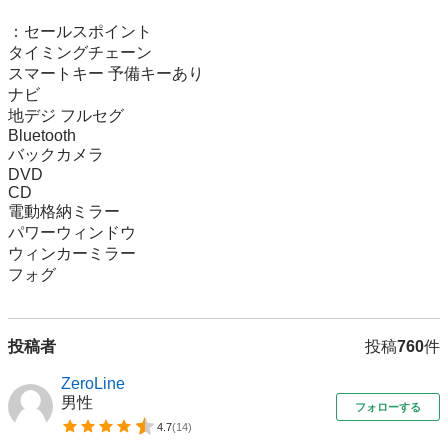
：セールスポイント

タイミングチェーン

スマートキー 予備キーあり

ナビ

地デジ フルセグ

Bluetooth

バックカメラ

DVD

CD

電動格納ミラー

パワーウィンドウ

ウィンカーミラー

フォグ
投稿者
投稿
760
件
ZeroLine
男性
フォローする
4.7
(
14
)