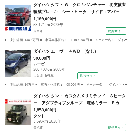
山口
山口市
四辻駅
タント
スライドドア
ダイハツ タフト Ｇ クロムベンチャー 衝突被害
軽減ブレ－キ シートヒータ サイドエアバッ
グ レーンキープ アイドリングＳ Ｂカメラ
1,199,000円
53,171km 2023年
付 ルーフレール パノラマルーフ オートハイ
周南市
提携サイト
ビーム ＬＥＤヘッドライト 安全ボディ 横滑
り防止 ＰＷ ＡＢＳ （車検整備付）
■ 支払総額: 130.4万円 ■ 車両本体価格： 1,199,000 円 ■ メーカー名
山口
周南市
ダイハツ
ダイハツ ムーヴ ４ＷＤ （なし）
90,000円
ムーヴ
200,403km 2008年
広島県 山県郡
提携サイト
■ 支払総額: 10万円 ■ 車両本体価格： 90,000 円 ■ メーカー名： ダイハツ ■ 
広島
山県郡
ムーヴ
ダイハツ タント カスタムＸリミテッド Ｓヒータ
ー アダプティブクルーズ 電格ミラー Ｂカメ
ラ 両側電動パワースライドドア エアバック
1,858,000円
タント
オートＬＥＤ 衝突回避支援システム アイドリ
3,593km 2026年
ングＳ ＥＴＣ車載器 アルミホイール キーフ
美祢市
提携サイト