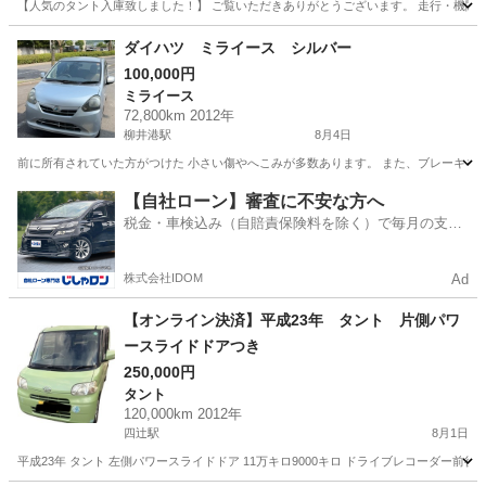
【人気のタント入庫致しました！】 ご覧いただきありがとうございます。 走行・機関ともに
山口
宇部市
岩鼻駅
タント
ダイハツ ミライース シルバー
100,000円
ミライース
72,800km 2012年
柳井港駅
8月4日
前に所有されていた方がつけた 小さい傷やへこみが多数あります。 また、ブレーキを
山口
柳井市
柳井港駅
ミライース
【自社ローン】審査に不安な方へ
税金・車検込み（自賠責保険料を除く）で毎月の支払
額は一定の自社ローン🚗
株式会社IDOM
Ad
【オンライン決済】平成23年 タント 片側パワ
ースライドドアつき
250,000円
タント
120,000km 2012年
四辻駅
8月1日
平成23年 タント 左側パワースライドドア 11万キロ9000キロ ドライブレコーダー前後