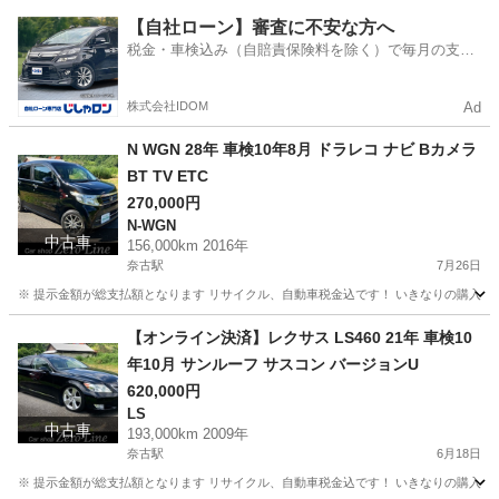
山口
萩市
奈古駅
スカイライン
車両
【自社ローン】審査に不安な方へ
税金・車検込み（自賠責保険料を除く）で毎月の支払
額は一定の自社ローン🚗
株式会社IDOM
Ad
N WGN 28年 車検10年8月 ドラレコ ナビ Bカメラ
BT TV ETC
270,000円
N-WGN
中古車
156,000km 2016年
奈古駅
7月26日
※ 提示金額が総支払額となります リサイクル、自動車税金込です！ いきなりの購入は
山口
萩市
奈古駅
N-WGN
ドラレコ
【オンライン決済】レクサス LS460 21年 車検10
年10月 サンルーフ サスコン バージョンU
620,000円
LS
中古車
193,000km 2009年
奈古駅
6月18日
※ 提示金額が総支払額となります リサイクル、自動車税金込です！ いきなりの購入は