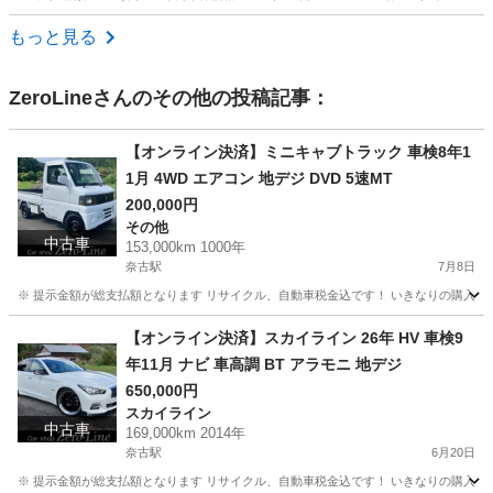
岡山
岡山市
ムーヴ
もっと見る
ZeroLine
さんのその他の投稿記事：
【オンライン決済】ミニキャブトラック 車検8年1
1月 4WD エアコン 地デジ DVD 5速MT
200,000円
その他
中古車
153,000km 1000年
奈古駅
7月8日
※ 提示金額が総支払額となります リサイクル、自動車税金込です！ いきなりの購入は
山口
萩市
奈古駅
その他
【オンライン決済】スカイライン 26年 HV 車検9
年11月 ナビ 車高調 BT アラモニ 地デジ
650,000円
スカイライン
中古車
169,000km 2014年
奈古駅
6月20日
※ 提示金額が総支払額となります リサイクル、自動車税金込です！ いきなりの購入は