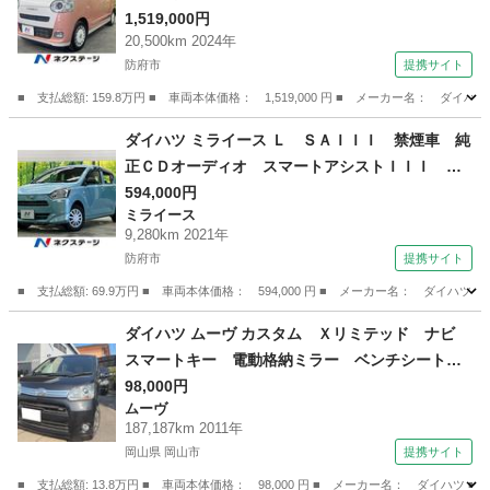
システム ドラレコ スマートキー ＬＥＤヘッ
1,519,000円
20,500km 2024年
ド オートライト オートエアコン Ｂｌｕｅｔ
防府市
提携サイト
ｏｏｔｈ フルセグ ＥＴＣ ＬＥＤフォグ （検
9.9）
■ 支払総額: 159.8万円 ■ 車両本体価格： 1,519,000 円 ■ メーカー名
山口
防府市
ダイハツ
ダイハツ ミライース Ｌ ＳＡＩＩＩ 禁煙車 純
正ＣＤオーディオ スマートアシストＩＩＩ コ
ーナーセンサ オートハイビーム ドライブレコ
594,000円
ミライース
ーダー キーレス ＡＵＸ接続 （車検整備付）
9,280km 2021年
防府市
提携サイト
■ 支払総額: 69.9万円 ■ 車両本体価格： 594,000 円 ■ メーカー名： ダ
山口
防府市
ミライース
ダイハツ ムーヴ カスタム Ｘリミテッド ナビ
スマートキー 電動格納ミラー ベンチシート
ＣＶＴ ミュージックプレイヤー接続可 アルミ
98,000円
ムーヴ
ホイール エアコン パワーウィンドウ （検8.1
187,187km 2011年
1）
岡山県 岡山市
提携サイト
■ 支払総額: 13.8万円 ■ 車両本体価格： 98,000 円 ■ メーカー名： ダ