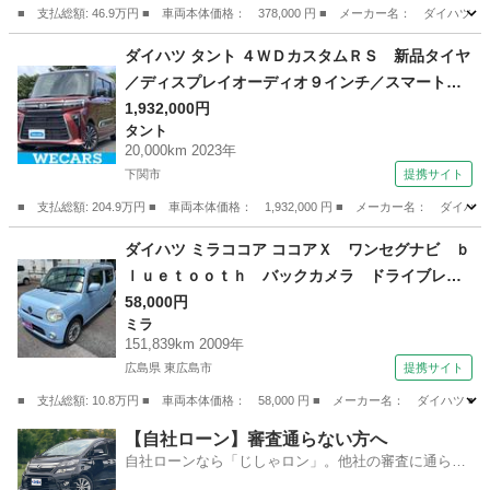
■ 支払総額: 46.9万円 ■ 車両本体価格： 378,000 円 ■ メーカー名： ダ
山口
下関市
ブーン
ダイハツ タント ４ＷＤカスタムＲＳ 新品タイヤ
／ディスプレイオーディオ９インチ／スマートア
シスト（トヨタ・ダイハツ）／両側電動スライド
1,932,000円
タント
ドア／シートヒーター 前席／パノラマモニター
20,000km 2023年
／車線逸脱防止支援システム （車検整備付）
下関市
提携サイト
■ 支払総額: 204.9万円 ■ 車両本体価格： 1,932,000 円 ■ メーカー名
山口
下関市
タント
ダイハツ ミラココア ココアＸ ワンセグナビ ｂ
ｌｕｅｔｏｏｔｈ バックカメラ ドライブレコ
ーダー （検8.9）
58,000円
ミラ
151,839km 2009年
広島県 東広島市
提携サイト
■ 支払総額: 10.8万円 ■ 車両本体価格： 58,000 円 ■ メーカー名： ダイ
広島
東広島市
ミラ
【自社ローン】審査通らない方へ
自社ローンなら「じしゃロン」。他社の審査に通らな
かった方も