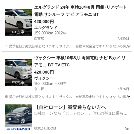
山口
萩市
奈古駅
LS
エルグランド 24年 車検10年8月 両側･リアゲート
電動 サンルーフ ナビ アラモニ BT
420,000円
エルグランド
中古車
159,000km 2012年
奈古駅
7月25日
※ 提示金額が総支払額となります リサイクル、自動車税金込です！ いきなりの購入は
山口
萩市
奈古駅
エルグランド
車両
ヴォクシー 車検10年8月 両側電動 ナビ Bカメ リ
アモニ BT TV ETC
420,000円
ヴォクシー
中古車
163,000km 2009年
奈古駅
7月25日
※ 提示金額が総支払額となります リサイクル、自動車税金込です！ いきなりの購入は
山口
萩市
奈古駅
ヴォクシー
車両
【自社ローン】審査通らない方へ
自社ローンなら「じしゃロン」。他社の審査に通らな
かった方も
株式会社IDOM
Ad