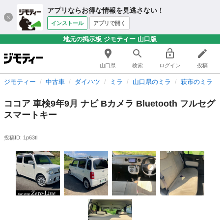
アプリならお得な情報を見逃さない！
インストール
アプリで開く
地元の掲示板 ジモティー 山口版
山口県
検索
ログイン
投稿
ジモティー
中古車
ダイハツ
ミラ
山口県のミラ
萩市のミラ
ココア 車検9年9月 ナビ Bカメラ Bluetooth フルセグ
スマートキー
投稿ID: 1p63tl