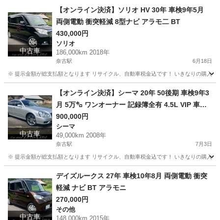
【オンライン決済】ソリオ HV 30年 車検9年5月
両側電動 衝突軽減 8型ナビ アラモ二 BT
430,000円
ソリオ
中古車
186,000km 2018年
奈古駅
6月18日
※ 提示金額が総支払額となります リサイクル、自動車税金込です！ いきなりの購入は
山口
萩市
奈古駅
ソリオ
車両
【オンライン決済】シーマ 20年 50後期 車検9年3
月 5万㌔ ワンオーナー 記録簿全有 4.5L VIP 車庫
保管
900,000円
シーマ
中古車
49,000km 2008年
奈古駅
7月3日
※ 提示金額が総支払額となります リサイクル、自動車税金込です！ いきなりの購入は
山口
萩市
奈古駅
シーマ
後期
デイズルークス 27年 車検10年8月 両側電動 衝突
軽減 ナビ BT アラモニ
270,000円
その他
中古車
148,000km 2015年