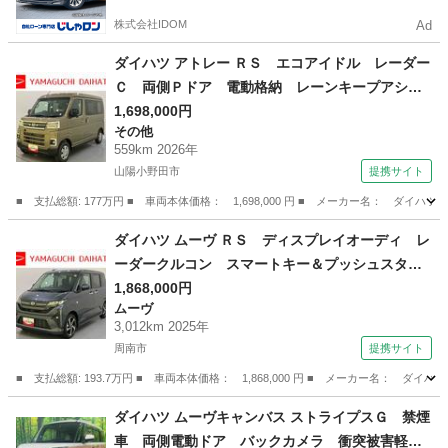
株式会社IDOM
Ad
ダイハツ アトレー ＲＳ エコアイドル レーダー
Ｃ 両側Ｐドア 電動格納 レーンキープアシス
ト ＬＥＤヘッドライト ターボ エアバック
1,698,000円
その他
ＡＢＳ プリクラッシュセーフティ エアコン
559km 2026年
パワーステアリング パワーウィンドウ （検10.
山陽小野田市
提携サイト
1）
■ 支払総額: 177万円 ■ 車両本体価格： 1,698,000 円 ■ メーカー名： 
山口
山陽小野田市
その他
ダイハツ ムーヴ ＲＳ ディスプレイオーディ レ
ーダークルコン スマートキー＆プッシュスター
ト 両側電動ドア レーンキープアシスト Ｂカ
1,868,000円
ムーヴ
メラ 電動格納ミラー ＵＳＢ ターボ オー
3,012km 2025年
トハイビーム アルミホイール （検10.12）
周南市
提携サイト
■ 支払総額: 193.7万円 ■ 車両本体価格： 1,868,000 円 ■ メーカー名
山口
周南市
ムーヴ
ダイハツ ムーヴキャンバス ストライプスＧ 禁煙
車 両側電動ドア バックカメラ 衝突被害軽減