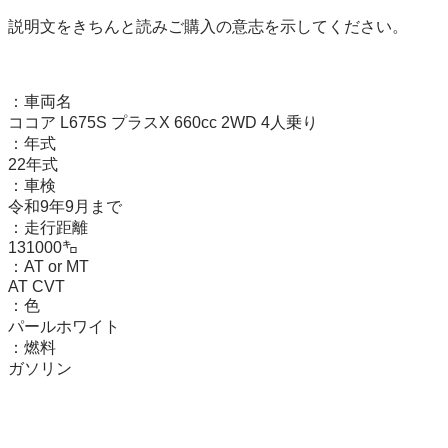
説明文をきちんと読みご購入の意志を示してください。

：車両名

ココア L675S プラスX 660cc 2WD 4人乗り

：年式

22年式

：車検

令和9年9月まで

：走行距離

131000㌔

：AT or MT

AT CVT

：色

パールホワイト

：燃料

ガソリン
