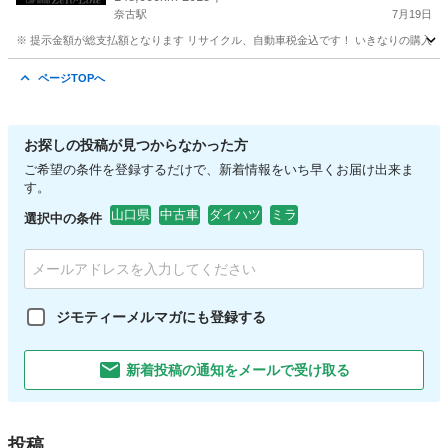
奈古駅
7月19日
※ 提示金額が総支払額となります リサイクル、自動車税金込です！ いきなりの購入は
山口
萩市
奈古駅
その他
車両
ページTOPへ
お探しの投稿が見つからなかった方
ご希望の条件を登録するだけで、新着情報をいち早くお届け出来ま
す。
山口県
中古車
ダイハツ
ミラ
選択中の条件
ジモティーメルマガにも登録する
新着投稿の通知をメールで受け取る
投稿