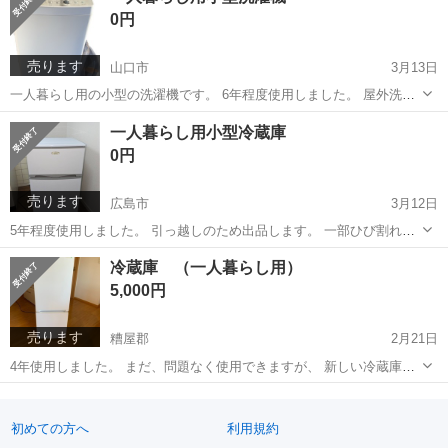
0円
売ります
山口市
3月13日
一人暮らし用の小型の洗濯機です。 6年程度使用しました。 屋外洗濯
機置き場に置いていたのでボタンの部分が浮いているところがありま
山口
山口市
生活家電
小型
一人暮らし用小型冷蔵庫
すが、問題なく使用できます。
0円
売ります
広島市
3月12日
5年程度使用しました。 引っ越しのため出品します。 一部ひび割れし
ているところがありますが、問題なく使用できます。 小型なので学生
広島
広島市
キッチン家電
小型
冷蔵庫 （一人暮らし用）
さんやサブの冷蔵庫としていかがですか？ 3/19までにお取引できる方
5,000円
よろしくお願いいたします。
売ります
糟屋郡
2月21日
4年使用しました。 まだ、問題なく使用できますが、 新しい冷蔵庫を
購入し不要となったので誰がに引き取っていただきたいと思い出品し
福岡
糟屋郡
キッチン家電
よろしくお願いします
ました。 使用中は気づかなかったのですが、扉側の棚に少しひびが入
っていました。 異臭などはあり...
初めての方へ
利用規約