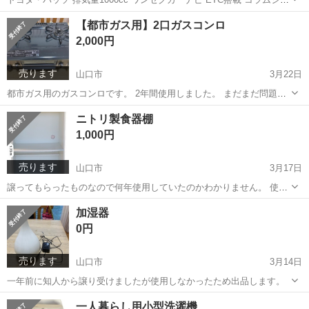
ト 禁煙 お年寄りや女子が大半乗っていたので、内装は小綺麗ですが、
山口
山口市
パッソ
コラムシフト
【都市ガス用】2口ガスコンロ
ちょこちょこスリ傷があります。 バッテリーは半年前に交換済。 タイ
2,000円
ヤは5分山程度で...
売ります
山口市
3月22日
都市ガス用のガスコンロです。 2年間使用しました。 まだまだ問題な
く使用できますが、引越しの為出品します。
山口
山口市
キッチン家電
都市ガス
ニトリ製食器棚
1,000円
売ります
山口市
3月17日
譲ってもらったものなので何年使用していたのかわかりません。 使用
感は少しありますが問題なく使用できます。 上の棚には、電子レンジ
山口
山口市
収納家具
食器棚
加湿器
などの電化製品のコードを裏に通せる穴があります。 下の棚は引き出
0円
せるようになっています。 サイ...
売ります
山口市
3月14日
一年前に知人から譲り受けましたが使用しなかったため出品します。
山口
山口市
季節、空調家電
一人暮らし用小型洗濯機