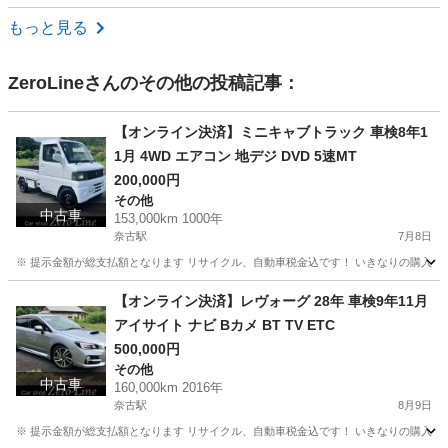
広島
山県郡
ミラ
もっと見る
ZeroLine
さんのその他の投稿記事：
【オンライン決済】ミニキャブトラック 車検8年1
1月 4WD エアコン 地デジ DVD 5速MT
200,000円
その他
中古車
153,000km 1000年
奈古駅
7月8日
※ 提示金額が総支払額となります リサイクル、自動車税金込です！ いきなりの購入は
山口
萩市
奈古駅
その他
【オンライン決済】レヴォーグ 28年 車検9年11月
アイサイト ナビ Bカメ BT TV ETC
500,000円
その他
中古車
160,000km 2016年
奈古駅
8月9日
※ 提示金額が総支払額となります リサイクル、自動車税金込です！ いきなりの購入は