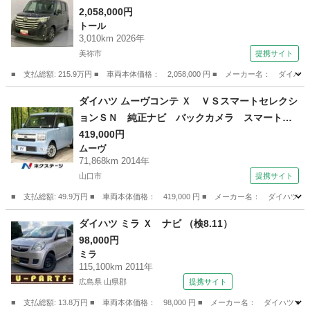
プ 電動格納ドアミラー ターボ アルミ Ｔ
2,058,000円
トール
Ｖ キーフリー エコアイドリングストップ ス
3,010km 2026年
マートキー ＬＫＡ ＵＳＢ オートハイビー
美祢市
提携サイト
ム ＡＢＳ 全周囲Ｍ （検11.1）
■ 支払総額: 215.9万円 ■ 車両本体価格： 2,058,000 円 ■ メーカー名
山口
美祢市
トール
ダイハツ ムーヴコンテ Ｘ ＶＳスマートセレクシ
ョンＳＮ 純正ナビ バックカメラ スマートキ
ー アイドリングストップ オートエアコン フ
419,000円
ムーヴ
ロントフォグランプ プライバシーガラス 電動
71,868km 2014年
格納ドアミラー ＣＤ／ＤＶＤ再生 地デジ 禁
山口市
提携サイト
煙車 （検9.10）
■ 支払総額: 49.9万円 ■ 車両本体価格： 419,000 円 ■ メーカー名： ダ
山口
山口市
ムーヴ
ダイハツ ミラ Ｘ ナビ （検8.11）
98,000円
ミラ
115,100km 2011年
広島県 山県郡
提携サイト
■ 支払総額: 13.8万円 ■ 車両本体価格： 98,000 円 ■ メーカー名： ダイハツ ■