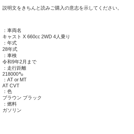
説明文をきちんと読みご購入の意志を示してください。

：車両名

キャスト X 660cc 2WD 4人乗り

：年式

28年式

：車検

令和9年2月まで

：走行距離

218000㌔

：AT or MT

AT CVT

：色

ブラウン ブラック

：燃料

ガソリン
