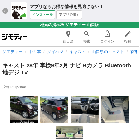
アプリならお得な情報を見逃さない！
インストール
アプリで開く
地元の掲示板 ジモティー 山口版
山口県
検索
ログイン
投稿
ジモティー
中古車
ダイハツ
キャスト
山口県のキャスト
萩市
キャスト 28年 車検9年2月 ナビ Bカメラ Bluetooth
地デジ TV
投稿ID: 1p3h00