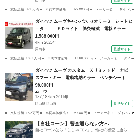
山口市
提携サイト
止 前後コーナーセンサー ＬＥＤオートハイビ
ーム 純正マット （なし）
■ 支払総額: 87.8万円 ■ 車両本体価格： 829,000 円 ■ メーカー名： ダ
山口
山口市
ダイハツ
ダイハツ ムーヴキャンバス セオリーＧ シ－トヒ
－タ－ ＬＥＤライト 衝突軽減 電格ミラー
アイドルストップ Ｂカメラ ＵＳＢ 車線逸脱
1,568,000円
4km 2025年
警報 スマートキー キーフリーキー オートＬ
周南市
提携サイト
ＥＤ エアバック ＡＢＳ ワンオーナー車 Ｗ
パワスラ （検10.10）
■ 支払総額: 163.5万円 ■ 車両本体価格： 1,568,000 円 ■ メーカー名
山口
周南市
ダイハツ
ダイハツ ムーヴ カスタム Ｘリミテッド ナビ
スマートキー 電動格納ミラー ベンチシート
ＣＶＴ ミュージックプレイヤー接続可 アルミ
98,000円
ムーヴ
ホイール エアコン パワーウィンドウ （検8.1
187,187km 2011年
1）
岡山県 岡山市
提携サイト
■ 支払総額: 13.8万円 ■ 車両本体価格： 98,000 円 ■ メーカー名： ダ
岡山
岡山市
ムーヴ
【自社ローン】審査通らない方へ
自社ローンなら「じしゃロン」。他社の審査に通らな
かった方も