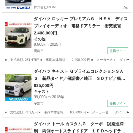
株式会社IDOM
Ad
ダイハツ ロッキー プレミアムＧ ＨＥＶ ディス
プレイオーディオ 電格ドアミラー 衝突被害軽
減装置 アダクティブクルーズ スマートキー＆
2,408,000円
その他
プッシュスタート ＬＥＤヘッドランプ 前席シ
9,965km 2025年
ートヒーター キーフリー 車線逸脱防止 オー
周南市
提携サイト
トハイビーム （検10.11）
■ 支払総額: 251.4万円 ■ 車両本体価格： 2,408,000 円 ■ メーカー名
山口
周南市
その他
ダイハツ キャスト ＧプライムコレクションＳＡ
３ 新品タイヤ／保証書／純正 ＳＤナビ／衝突
安全装置／シートヒーター／車線逸脱防止支援シ
635,000円
キャスト
ステム／ドライブレコーダー 純正／ヘッドラン
99,000km 2018年
プ ＬＥＤ／Ｂｌｕｅｔｏｏｔｈ接続／ＥＴＣ／
宇部市
提携サイト
ＥＢＤ付ＡＢＳ （検9.8）
■ 支払総額: 71.9万円 ■ 車両本体価格： 635,000 円 ■ メーカー名： ダ
山口
宇部市
キャスト
ダイハツ トール カスタムＧ ターボ 誤発進抑
制 両側オートスライドドア ＬＥＤヘッドラン