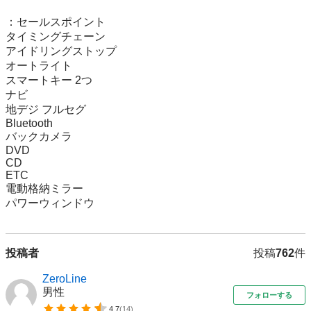
：セールスポイント

タイミングチェーン

アイドリングストップ

オートライト

スマートキー 2つ

ナビ

地デジ フルセグ

Bluetooth

バックカメラ

DVD

CD

ETC

電動格納ミラー

パワーウィンドウ
投稿者
投稿
762
件
ZeroLine
男性
フォローする
4.7
(
14
)