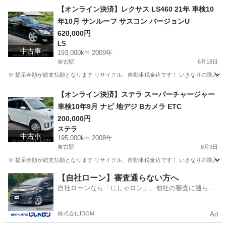
山口
萩市
奈古駅
N-WGN
ドラレコ
【オンライン決済】レクサス LS460 21年 車検10
年10月 サンルーフ サスコン バージョンU
620,000円
LS
中古車
193,000km 2009年
奈古駅
6月18日
※ 提示金額が総支払額となります リサイクル、自動車税金込です！ いきなりの購入は
山口
萩市
奈古駅
LS
【オンライン決済】ステラ スーパーチャージャー
車検10年9月 ナビ 地デジ Bカメラ ETC
200,000円
ステラ
中古車
195,000km 2008年
奈古駅
8月9日
※ 提示金額が総支払額となります リサイクル、自動車税金込です！ いきなりの購入は
山口
萩市
奈古駅
ステラ
【自社ローン】審査通らない方へ
自社ローンなら「じしゃロン」。他社の審査に通らな
かった方も
株式会社IDOM
Ad