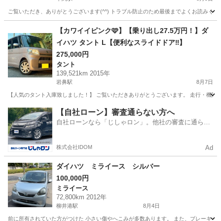
ご覧いただき、ありがとうございます(^^) トラブル防止のため最後までよくお読みくだ
山口
下関市
下関駅
ミライース
【カワイイピンク🩷】【乗り出し27.5万円！】ダ
イハツ タント L【便利なスライドドア‼️】
275,000円
タント
139,521km 2015年
岩鼻駅
8月7日
【人気のタント入庫致しました！】 ご覧いただきありがとうございます。 走行・機関ともに
山口
宇部市
岩鼻駅
タント
【自社ローン】審査通らない方へ
自社ローンなら「じしゃロン」。他社の審査に通らな
かった方も
株式会社IDOM
Ad
ダイハツ ミライース シルバー
100,000円
ミライース
72,800km 2012年
柳井港駅
8月4日
前に所有されていた方がつけた 小さい傷やへこみが多数あります。 また、ブレーキを