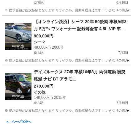
奈古駅
6月18日
※ 提示金額が総支払額となります リサイクル、自動車税金込です！ いきなりの購入は
山口
萩市
奈古駅
ソリオ
車両
【オンライン決済】シーマ 20年 50後期 車検9年3
月 5万㌔ ワンオーナー 記録簿全有 4.5L VIP 車庫
保管
900,000円
シーマ
中古車
49,000km 2008年
奈古駅
7月3日
※ 提示金額が総支払額となります リサイクル、自動車税金込です！ いきなりの購入は
山口
萩市
奈古駅
シーマ
後期
デイズルークス 27年 車検10年8月 両側電動 衝突
軽減 ナビ BT アラモニ
270,000円
その他
中古車
148,000km 2015年
奈古駅
7月19日
※ 提示金額が総支払額となります リサイクル、自動車税金込です！ いきなりの購入は
山口
萩市
奈古駅
その他
車両
ページTOPへ