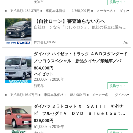
美祢市
提携サイト
■ 支払総額: 184.3万円 ■ 車両本体価格： 1,768,000 円 ■ メーカー名
山口
美祢市
その他
【自社ローン】審査通らない方へ
自社ローンなら「じしゃロン」。他社の審査に通らな
かった方も
株式会社IDOM
Ad
ダイハツ ハイゼットトラック ４ＷＤスタンダード
ノウヨウスペシャル 新品タイヤ／禁煙車／パワ
ーステアリング／ワンオーナー／マニュアルエア
884,000円
ハイゼット
コン／ユーザー買取車／最大積載量３５０ｋｇ／
23,000km 2016年
デュアルエアバッグ／アクセサリーソケット／間
熊毛郡
提携サイト
欠ワイパー／ヘッドライトレベライザー／三方開
■ 支払総額: 96.9万円 ■ 車両本体価格： 884,000 円 ■ メーカー名： ダ
（検10.2）
山口
熊毛郡
ハイゼット
ダイハツ ミラトコット Ｘ ＳＡＩＩＩ 社外ナ
ビ フルセグＴＶ ＤＶＤ Ｂｌｕｅｔｏｏｔ
ｈ バックカメラ 前後ドラレコ ＥＴＣ アイ
829,000円
51,000km 2018年
ドリングストップ 衝突軽減ブレーキ 横滑り防