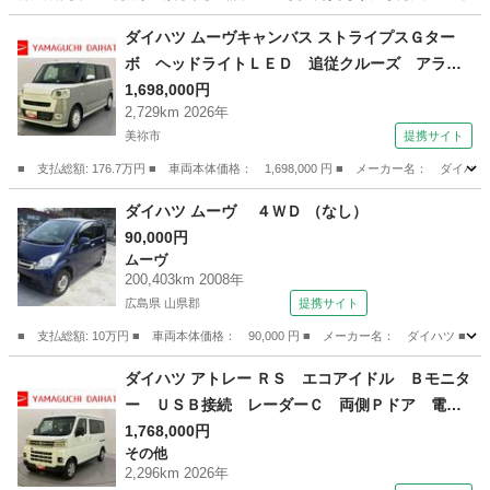
山口
柳井市
柳井港駅
ミライース
ダイハツ ムーヴキャンバス ストライプスＧター
ボ ヘッドライトＬＥＤ 追従クルーズ アラウ
ンドビューモニター ターボモデル 衝突回避支
1,698,000円
2,729km 2026年
援ブレーキ 車線逸脱警告 電動格納ミラー シ
美祢市
提携サイト
ートヒータ キーフリー スマートキー オート
マチックハイビーム ＡＢＳ （検11.1）
■ 支払総額: 176.7万円 ■ 車両本体価格： 1,698,000 円 ■ メーカー名
山口
美祢市
ダイハツ
ダイハツ ムーヴ ４ＷＤ （なし）
90,000円
ムーヴ
200,403km 2008年
広島県 山県郡
提携サイト
■ 支払総額: 10万円 ■ 車両本体価格： 90,000 円 ■ メーカー名： ダイハツ ■ 
広島
山県郡
ムーヴ
ダイハツ アトレー ＲＳ エコアイドル Ｂモニタ
ー ＵＳＢ接続 レーダーＣ 両側Ｐドア 電動
格納 レーンキープアシスト ＬＥＤヘッドライ
1,768,000円
その他
ト ターボ エアバック ＡＢＳ プリクラッシ
2,296km 2026年
ュセーフティ （検10.1）