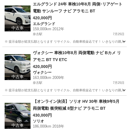
エルグランド 24年 車検10年8月 両側･リアゲート
電動 サンルーフ ナビ アラモニ BT
420,000円
エルグランド
中古車
159,000km 2012年
奈古駅
7月25日
※ 提示金額が総支払額となります リサイクル、自動車税金込です！ いきなりの購入は
山口
萩市
奈古駅
エルグランド
車両
ヴォクシー 車検10年8月 両側電動 ナビ Bカメ リ
アモニ BT TV ETC
420,000円
ヴォクシー
中古車
163,000km 2009年
奈古駅
7月25日
※ 提示金額が総支払額となります リサイクル、自動車税金込です！ いきなりの購入は
山口
萩市
奈古駅
ヴォクシー
車両
【オンライン決済】ソリオ HV 30年 車検9年5月
両側電動 衝突軽減 8型ナビ アラモ二 BT
430,000円
ソリオ
中古車
186,000km 2018年