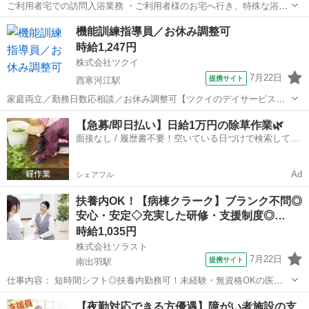
ご利用者宅での訪問入浴業務 ・ご利用者様のお宅へ行き、特殊な浴槽
を準備 ・衣服の脱着 ・洗体などのフォローとバイタル測定などをお願
山形
山形駅
看護師
機能訓練指導員／お休み調整可
いします ※臨床経験ゼロ可 ・運転手、介護士、看護師の3名体制にな
時給1,247円
ります。 ・未経験の方や、...
株式会社ツクイ
7月22日
提携サイト
西寒河江駅
家庭両立／勤務日数応相談／お休み調整可【ツクイのデイサービス／
機能訓練指導員求人】 充実の制度で働く方を大切にしています◎相談
山形
西寒河江駅
その他
【急募/即日払い】日給1万円の除草作業🌿
窓口も多く安心！リフレッシュ休暇で働きやすさ抜群の環境です。
面接なし / 履歴書不要！空いている日づけで検索して即
【仕事内容】 デイサービスで機能...
日はたらける✨
Ad
シェアフル
扶養内OK！【病棟クラーク】ブランク不問◎
安心・安定◇充実した研修・支援制度◎…
時給1,035円
株式会社ソラスト
7月22日
提携サイト
南出羽駅
仕事内容： 短時間シフト◎扶養内勤務可！未経験・無資格OKの医療
事務パート♪ 未経験・無資格から始められる医療事務パート求人! 山形
山形
山形市
南出羽駅
医療事務
【夜勤対応できる方優遇】障がい者施設の支
市青柳にある『山形県立中央病院』で、病棟クラークのお仕事です。