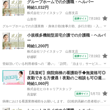
グループホームでの介護職・ヘルパー
添乗をしていただきます ・トイレ介助 ・その他付随する業務 (変更範
時給1,032円
囲)会社の定める業務...
株式会社ツクイスタッフ 山形支店
7月19日
提携サイト
山形市
グループホームでの介護業務 ・身体介助(食事介助、歩行介助) ・入浴
介助 ・排せつ介助(トイレ誘導、オムツ交換) ・調理業務 ・口腔ケア、
山形
山形市
その他
小規模多機能型居宅介護での介護職・ヘルパ
口腔体操 ・服薬支援 ・レクリエーション企画、実施 ・生活支援(掃
ー
除・洗濯など) ・...
時給1,200円
株式会社ツクイスタッフ 山形支店
7月19日
提携サイト
砂越駅
登録頂いている利用者様への「通い」「訪問」「泊まり」サービスで
の介護業務 ・身体介助(着脱介助、歩行補助) ・排せつ介助(トイレ誘
山形
酒田市
砂越駅
その他
【高畠町】病院病棟の看護助手◆無資格可◎
導) ・入浴介助 ・レクリエーション企画、実施 ・生活支援(買い物支
夜勤できる方優遇！夜勤のご相談も可◎週…
援、調理業務) ・夜間時の...
時給1,060円
株式会社ヒロキャリアスタッフ
5月7日
提携サイト
高畠駅
病棟における看護業務補助をお願いします。 (比較的高齢の患者様が多
め) ・病棟での配膳や下膳 ・患者さんの食事介助や見守り ・排泄介助
山形
高畠駅
看護師