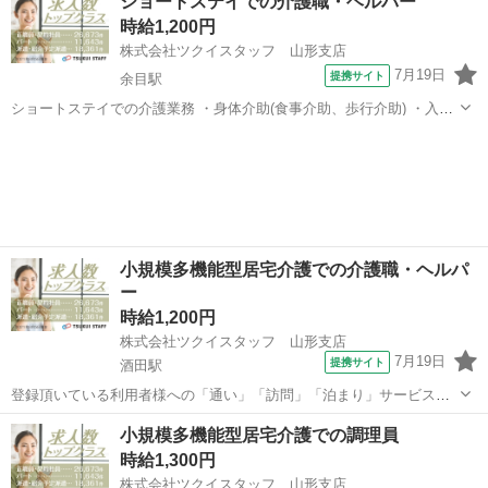
ショートステイでの介護職・ヘルパー
(トイレ付き添い、おむつ交換) ・お風呂介助、着衣着脱補助 ・患者さ
時給1,200円
んの食後のケア(歯磨...
株式会社ツクイスタッフ 山形支店
7月19日
提携サイト
余目駅
ショートステイでの介護業務 ・身体介助(食事介助、歩行介助) ・入浴
介助 ・排せつ介助(トイレ誘導、オムツ交換) ・口腔ケア、口腔体操 ・
山形
酒田市
余目駅
その他
服薬支援 ・外出付き添い、買い物代行 ・レクリエーション企画、実施
・生活環境整備(清...
小規模多機能型居宅介護での介護職・ヘルパ
ー
時給1,200円
株式会社ツクイスタッフ 山形支店
7月19日
提携サイト
酒田駅
登録頂いている利用者様への「通い」「訪問」「泊まり」サービス業
務 ・利用者の見守り ・レクリエーション企画、実施 ・生活支援(買い
山形
酒田市
酒田駅
その他
小規模多機能型居宅介護での調理員
物支援、調理業務) ・夜間時の巡視 ・リネン交換、環境整備 ・送迎業
時給1,300円
務 ・その他、記録業務 ...
株式会社ツクイスタッフ 山形支店