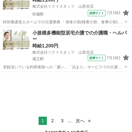
株式会社ツクイスタッフ 山形支店
7月19日
提携サイト
砂越駅
特別養護老人ホームでの介護業務 ・身体介助(移乗介助、食事介助) ・
入浴介助(一般浴、機械浴) ・排せつ介助(トイレ誘導、オムツ交換) ・
山形
酒田市
砂越駅
その他
小規模多機能型居宅介護での介護職・ヘルパ
食事配膳、下膳 ・口腔体操、口腔ケア ・レクリエーション企画、実施
ー
・生活環境の整備(...
時給1,200円
株式会社ツクイスタッフ 山形支店
7月19日
提携サイト
蔵王駅
登録頂いている利用者様への「通い」「泊まり」サービスでの介護業
務 ・身体介助(着脱介助、歩行補助) ・排せつ介助(トイレ誘導) ・入浴
山形
山形市
蔵王駅
その他
介助 ・レクリエーション企画、実施 ・生活支援(買い物支援、調理業
務) ・夜間時の巡視 ・...
1
2
3
...
次へ