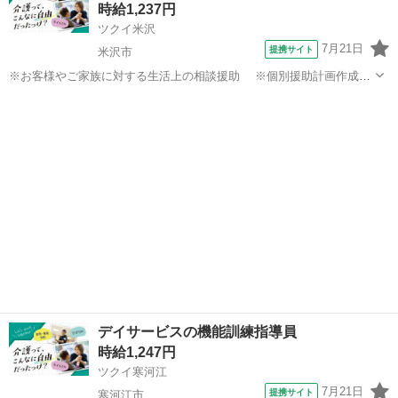
時給1,237円
法の説明、指導 ※送迎・添乗...
ツクイ米沢
7月21日
提携サイト
米沢市
※お客様やご家族に対する生活上の相談援助 ※個別援助計画作成、
および実施、評価 ※契約などの各種手続き ※サービス担当者会議
山形
米沢市
その他
への出席 ※ケアマネジャー、ご家族、その他関係機関との連絡調
整・報告 ※事務業務 ※介護...
デイサービスの機能訓練指導員
時給1,247円
ツクイ寒河江
7月21日
提携サイト
寒河江市