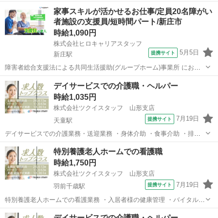
入浴介助(一般浴、機械浴) ・排せつ介助(トイレ誘導、オムツ交換) ・
山形
天童市
天童南駅
その他
家事スキルが活かせるお仕事/定員20名障がい
食事配膳、下膳 ・口腔体操、口腔ケア ・レクリエーション企画、実施
者施設の支援員/短時間パート/新庄市
・生活環境の整備(...
時給1,090円
株式会社ヒロキャリアスタッフ
5月5日
提携サイト
新庄駅
障害者総合支援法による共同生活援助(グループホーム)事業所 におい
て入所者様の日常生活をサポートする仕事です。 ・食事の提供 ・入浴
山形
新庄駅
その他
デイサービスでの介護職・ヘルパー
支援 ・生活援助、補助等 ・レクリエーション企画、実施 ・相談業務
時給1,035円
【変更範囲：変更な...
株式会社ツクイスタッフ 山形支店
7月19日
提携サイト
天童駅
デイサービスでの介護業務・送迎業務 ・身体介助 ・食事介助 ・排せ
つ介助 ・入浴介助 ・食事配膳/下膳 ・口腔体操、口腔ケア ・レクリエ
山形
天童市
天童駅
その他
特別養護老人ホームでの看護職
ーション企画、実施 ・送迎業務、添乗業務 ・介護記録、デイルーム清
時給1,750円
掃 デイサービスでの...
株式会社ツクイスタッフ 山形支店
7月19日
提携サイト
羽前千歳駅
特別養護老人ホームでの看護業務 ・入居者様の健康管理 ・バイタル測
定 ・服薬管理、服薬指導 ・往診対応、医師・病院との連携 ・緊急時
山形
山形市
羽前千歳駅
その他
デイサービスでの介護職・ヘルパー