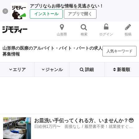
アプリならお得な情報を見逃さない！
インストール
アプリで開く
山形県
検索
ログイン
投稿
山形県の医療のアルバイト・バイト・パートの求人
人気キーワード
募集情報
エリア
ジャンル
詳細
新着順
お皿洗い手伝ってくれる方、いませんか？🥹
日給例1万円〜 面接なし / 履歴書不要！就業後すぐに
お給料がもらえる✨