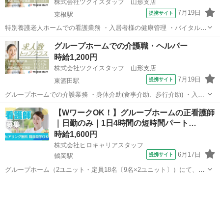
株式会社ツクイスタッフ 山形支店
7月19日
提携サイト
東根駅
特別養護老人ホームでの看護業務 ・入居者様の健康管理 ・バイタル測
定 ・服薬管理、服薬指導 ・往診対応、医師・病院との連携 ・緊急時
山形
西村山郡
東根駅
その他
グループホームでの介護職・ヘルパー
対応 ・経管栄養 ・医療処置(褥瘡処置、痰吸引、ストマ、インシュリ
時給1,200円
ン注射等) ・医療用物品管...
株式会社ツクイスタッフ 山形支店
7月19日
提携サイト
東酒田駅
グループホームでの介護業務 ・身体介助(食事介助、歩行介助) ・入浴
介助 ・排せつ介助(トイレ誘導、オムツ交換) ・調理業務 ・口腔ケア、
山形
酒田市
東酒田駅
その他
【WワークOK！】グループホームの正看護師
口腔体操 ・服薬支援 ・レクリエーション企画、実施 ・生活支援(掃
｜日勤のみ｜1日4時間の短時間パート…
除・洗濯など) ・介...
時給1,600円
株式会社ヒロキャリアスタッフ
6月17日
提携サイト
鶴岡駅
グループホーム（2ユニット・定員18名〔9名×2ユニット〕）にて、ご
利用者様が安心して生活できるよう、健康管理を中心とした看護業務
山形
鶴岡駅
看護師
を担当していただきます。 病院とは異なり、一人ひとりの利用者様と
じっくり関わりながら、その人...