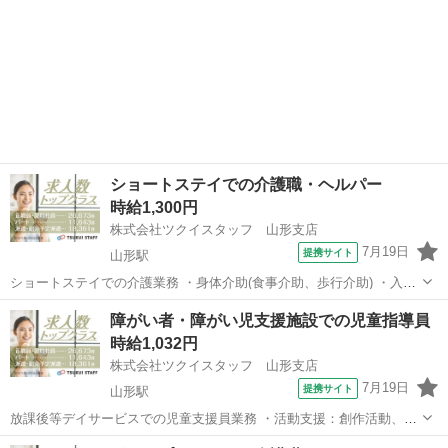
ショートステイでの介護職・ヘルパー
時給1,300円
株式会社ツクイスタッフ 山形支店
7月19日
提携サイト
山形駅
ショートステイでの介護業務 ・身体介助(食事介助、歩行介助) ・入浴
介助 ・排せつ介助(トイレ誘導、オムツ交換) ・口腔ケア、口腔体操 ・
山形
山形市
山形駅
その他
障がい者・障がい児支援施設での児童指導員
服薬支援 ・外出付き添い、買い物代行 ・レクリエーション企画、実施
時給1,032円
・生活環境整備(清...
株式会社ツクイスタッフ 山形支店
7月19日
提携サイト
山形駅
放課後等デイサービスでの児童支援員業務 ・活動支援：創作活動、公
園、体育館活動等 ・食事介助 ・送迎業務(ワゴン車) ※慣れるまでは
山形
山形市
山形駅
その他