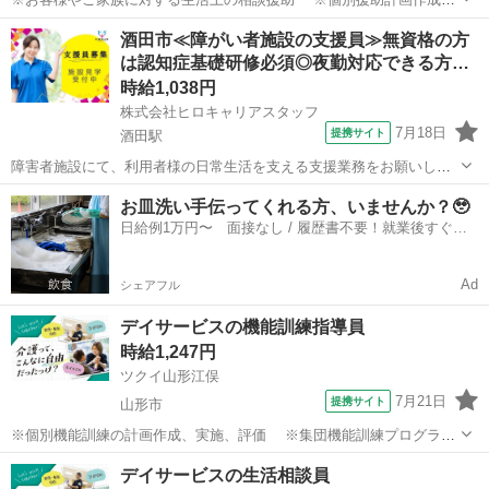
および実施、評価 ※契約などの各種手続き ※サービス担当者会議
山形
山形市
その他
酒田市≪障がい者施設の支援員≫無資格の方
への出席 ※ケアマネジャー、ご家族、その他関係機関との連絡調
は認知症基礎研修必須◎夜勤対応できる方…
整・報告 ※事務業務 ※介護...
時給1,038円
株式会社ヒロキャリアスタッフ
7月18日
提携サイト
酒田駅
障害者施設にて、利用者様の日常生活を支える支援業務をお願いしま
す。 【具体的には…】 ・入浴介助 ・排泄介助 ・食事介助 ・生活全般
山形
酒田駅
その他
お皿洗い手伝ってくれる方、いませんか？🥹
のサポート ・行事や外出時の付き添い ・その他、日常生活に関する支
日給例1万円〜 面接なし / 履歴書不要！就業後すぐに
援業務 利用者様の特...
お給料がもらえる✨
Ad
シェアフル
デイサービスの機能訓練指導員
時給1,247円
ツクイ山形江俣
7月21日
提携サイト
山形市
※個別機能訓練の計画作成、実施、評価 ※集団機能訓練プログラム
の作成、実施、評価 ※他スタッフと連携してのケア業務全般 ※ス
山形
山形市
その他
デイサービスの生活相談員
タッフやご家族への動作介助の指導 ※福祉用具活用の提案、使用方