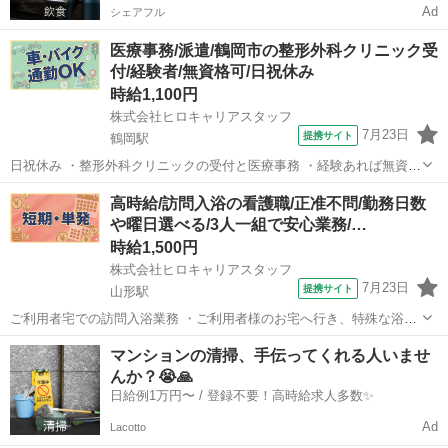
Ad
シェアフル
医療事務/派遣/鶴岡市の整形外科クリニック受
付/経験者/無資格可/日祝休み
時給1,100円
株式会社ヒロキャリアスタッフ
7月23日
提携サイト
鶴岡駅
日祝休み ・整形外科クリニックの受付と医療事務 ・経験あれば無資格
可 ・月末月初残業なし ・鶴岡市 【主な業務内容】 ・受付 ・会計業務
山形
鶴岡駅
医療事務
高時給/訪問入浴の看護職/正准不問/勤務日数
・電話対応 ・医事電子カルテ業務 ・レセプト業務 【変更の範囲：
や曜日選べる/3人一組で安心業務/…
変更なし】 派...
時給1,500円
株式会社ヒロキャリアスタッフ
7月23日
提携サイト
山形駅
ご利用者宅での訪問入浴業務 ・ご利用者様のお宅へ行き、特殊な浴槽
を準備 ・衣服の脱着 ・洗体などのフォローとバイタル測定などをお願
山形
山形駅
看護師
マンションの清掃、手伝ってくれる人いませ
いします ※臨床経験ゼロ可 ・運転手、介護士、看護師の3名体制にな
んか？😭🙏
ります。 ・未経験の方や、...
日給例1万円〜 / 登録不要！高時給求人多数✨
Ad
Lacotto