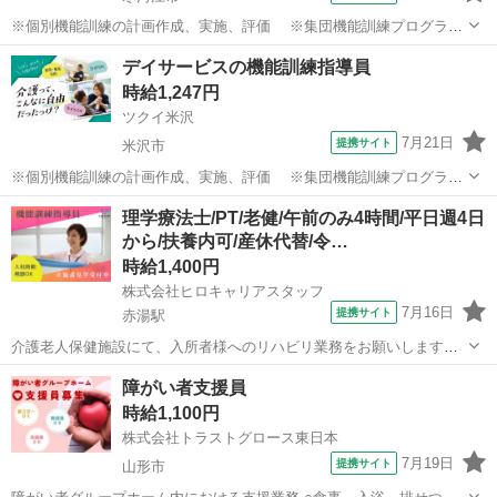
※個別機能訓練の計画作成、実施、評価 ※集団機能訓練プログラム
の作成、実施、評価 ※他スタッフと連携してのケア業務全般 ※ス
山形
寒河江市
その他
デイサービスの機能訓練指導員
タッフやご家族への動作介助の指導 ※福祉用具活用の提案、使用方
時給1,247円
法の説明、指導 ※送迎・添乗...
ツクイ米沢
7月21日
提携サイト
米沢市
※個別機能訓練の計画作成、実施、評価 ※集団機能訓練プログラム
の作成、実施、評価 ※他スタッフと連携してのケア業務全般 ※ス
山形
米沢市
その他
理学療法士/PT/老健/午前のみ4時間/平日週4日
タッフやご家族への動作介助の指導 ※福祉用具活用の提案、使用方
から/扶養内可/産休代替/令…
法の説明、指導など ◆従事す...
時給1,400円
株式会社ヒロキャリアスタッフ
7月16日
提携サイト
赤湯駅
介護老人保健施設にて、入所者様へのリハビリ業務をお願いします。
【主な業務内容】 ・入所者様の身体機能や生活動作の確認 ・一人ひと
山形
南陽市
赤湯駅
その他
障がい者支援員
りの状態に合わせた機能訓練 ・起き上がり、立ち上がり、歩行などの
時給1,100円
動作練習 ・日常生活動作の維...
株式会社トラストグロース東日本
7月19日
提携サイト
山形市