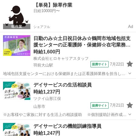
山形
南陽市
高畠駅
その他
【単発】除草作業
りの状態に合わせた機能訓練 ・起き上がり、立ち上がり、歩行などの
日給10000円〜
動作練習 ・日常生活動作の維...
Ad
シェアフル
日勤のみ☆土日祝日休み☆鶴岡市地域包括支
援センターの正看護師・保健師☆在宅業務…
時給1,600円
株式会社ヒロキャリアスタッフ
7月22日
提携サイト
羽前大山駅
地域包括支援センターにおける保健師または正看護師業務を担当して
いただきます ・地域に暮らす高齢者やそのご家族からの相談対応 ・介
山形
羽前大山駅
看護師
デイサービスの生活相談員
護予防支援業務 ・健康相談や訪問支援 ・関係機関との連携や調整 ・
時給1,237円
ケアプラン作成支援 ・各種記...
ツクイ山形江俣
7月21日
提携サイト
山形市
※お客様やご家族に対する生活上の相談援助 ※個別援助計画作成、
および実施、評価 ※契約などの各種手続き ※サービス担当者会議
山形
山形市
その他
デイサービスの機能訓練指導員
への出席 ※ケアマネジャー、ご家族、その他関係機関との連絡調
時給1,247円
整・報告 ※事務業務 ※介護...