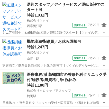
送迎スタッフ／デイサービス／運転免許でス
タート可
時給1,032円
株式会社ツクイ
7月22日
提携サイト
西寒河江駅
シニア在籍中／勤務日数応相談／運転免許でスタート【ツクイのデイ
サービス／送迎スタッフ求人】 【ツクイで働く推しポイント★】 ・髪
山形
西寒河江駅
その他
機能訓練指導員／お休み調整可
色・髪型自由◎ネイル・まつエクもOK！ 清潔感があれば自分らしい
時給1,247円
スタイルで働けます♪ ・推しカ...
株式会社ツクイ
7月22日
提携サイト
南長井駅
家庭両立／勤務日数応相談／お休み調整可【ツクイのデイサービス／
機能訓練指導員求人】 充実な制度で働く方を大切にしています◎相談
山形
南長井駅
その他
医療事務/派遣/鶴岡市の整形外科クリニック受
窓口もあり安心！シフト勤務で働きやすさ抜群の環境です。 【仕事内
付/経験者/無資格可/日祝休み
容】 デイサービスで機能訓練指...
時給1,100円
株式会社ヒロキャリアスタッフ
7月23日
提携サイト
鶴岡駅
日祝休み ・整形外科クリニックの受付と医療事務 ・経験あれば無資格
可 ・月末月初残業なし ・鶴岡市 【主な業務内容】 ・受付 ・会計業務