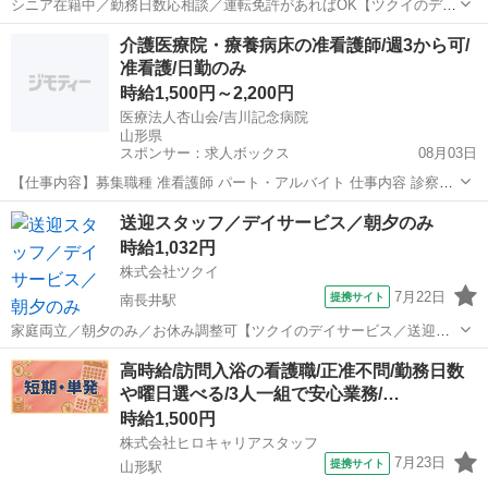
シニア在籍中／勤務日数応相談／運転免許があればOK【ツクイのデイ
サービス／送迎スタッフ求人】 高齢者を地域で支えよう！お客様や、
山形
南長井駅
その他
介護医療院・療養病床の准看護師/週3から可/
人とコミュニケーションをとるのが大好きな方在籍♪ 【仕事内容】 デ
准看護/日勤のみ
イサービス利用者様の送迎業...
時給1,500円～2,200円
医療法人杏山会/吉川記念病院
山形県
スポンサー：求人ボックス
08月03日
【仕事内容】募集職種 准看護師 パート・アルバイト 仕事内容 診察補
助、バイタルチェック、健康管理、服薬・投薬管理、外来 給与・手当
アルバイト・パート
送迎スタッフ／デイサービス／朝夕のみ
<給与> 時給1,500〜2,200円 <手当> 交通費支給:実費(上限あり) 交通費
時給1,032円
支給月額:...
株式会社ツクイ
7月22日
提携サイト
南長井駅
家庭両立／朝夕のみ／お休み調整可【ツクイのデイサービス／送迎添
乗員求人】 【ツクイで働く推しポイント★】 ・髪色・髪型自由◎ネイ
山形
南長井駅
その他
高時給/訪問入浴の看護職/正准不問/勤務日数
ル・まつエクもOK！ 清潔感があれば自分らしいスタイルで働けます♪
や曜日選べる/3人一組で安心業務/…
・推しカラーのネイルや明る...
時給1,500円
株式会社ヒロキャリアスタッフ
7月23日
提携サイト
山形駅