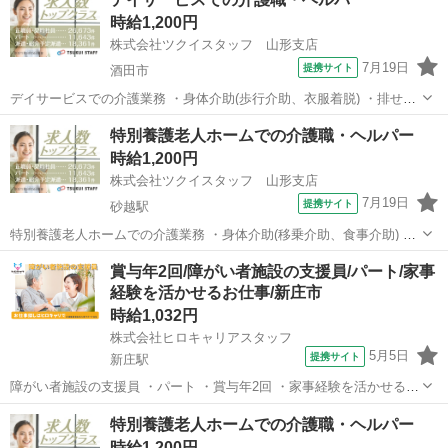
対応 ・経管栄養 ・医療処置(褥瘡処置、痰吸引、ストマ、インシュリ
時給1,200円
ン注射等) ・医療用物品管...
株式会社ツクイスタッフ 山形支店
7月19日
提携サイト
酒田市
デイサービスでの介護業務 ・身体介助(歩行介助、衣服着脱) ・排せつ
介助(トイレ誘導) ・入浴介助(一般浴、機械浴) ・食事配膳/下膳 ・口腔
山形
酒田市
その他
特別養護老人ホームでの介護職・ヘルパー
体操、口腔ケア ・レクリエーション企画、実施 ・介護記録、デイルー
時給1,200円
ム清掃 無資格...
株式会社ツクイスタッフ 山形支店
7月19日
提携サイト
砂越駅
特別養護老人ホームでの介護業務 ・身体介助(移乗介助、食事介助) ・
入浴介助(一般浴、機械浴) ・排せつ介助(トイレ誘導、オムツ交換) ・
山形
酒田市
砂越駅
その他
賞与年2回/障がい者施設の支援員/パート/家事
食事配膳、下膳 ・口腔体操、口腔ケア ・レクリエーション企画、実施
経験を活かせるお仕事/新庄市
・生活環境の整備(...
時給1,032円
株式会社ヒロキャリアスタッフ
5月5日
提携サイト
新庄駅
障がい者施設の支援員 ・パート ・賞与年2回 ・家事経験を活かせるお
仕事 ・新庄市 障害者総合支援法による共同生活援助(グループホーム)
山形
新庄駅
その他
特別養護老人ホームでの介護職・ヘルパー
事業所 において入所者様の日常生活をサポートする仕事です。 ・食事
時給1,200円
の提供 ・入浴支...