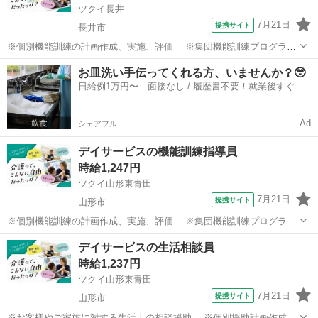
ツクイ長井
7月21日
提携サイト
長井市
※個別機能訓練の計画作成、実施、評価 ※集団機能訓練プログラム
の作成、実施、評価 ※他スタッフと連携してのケア業務全般 ※ス
山形
長井市
その他
お皿洗い手伝ってくれる方、いませんか？🥹
タッフやご家族への動作介助の指導 ※福祉用具活用の提案、使用方
日給例1万円〜 面接なし / 履歴書不要！就業後すぐに
法の説明、指導 ※送迎・添乗...
お給料がもらえる✨
Ad
シェアフル
デイサービスの機能訓練指導員
時給1,247円
ツクイ山形東青田
7月21日
提携サイト
山形市
※個別機能訓練の計画作成、実施、評価 ※集団機能訓練プログラム
の作成、実施、評価 ※他スタッフと連携してのケア業務全般 ※ス
山形
山形市
その他
デイサービスの生活相談員
タッフやご家族への動作介助の指導 ※福祉用具活用の提案、使用方
時給1,237円
法の説明、指導など ※タブレ...
ツクイ山形東青田
7月21日
提携サイト
山形市
※お客様やご家族に対する生活上の相談援助 ※個別援助計画作成、