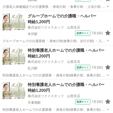
介護老人保健施設での介護業務 ・身体介助 ・食事介助 ・入浴介助 ・
排せつ介助 ・昼食配膳、口腔体操、口腔ケア ・レクリエーション企
山形
鶴岡市
鶴岡駅
その他
グループホームでの介護職・ヘルパー
画、実施 ・生活環境整備(居室清掃・リネン交換等) ・介護記録 ※本人
時給1,200円
の経験、希望、得意分野...
株式会社ツクイスタッフ 山形支店
7月19日
提携サイト
米沢駅
グループホームでの介護業務 ・身体介助(食事介助、歩行介助) ・入浴
介助 ・排せつ介助(トイレ誘導、オムツ交換) ・調理業務 ・口腔ケア、
山形
米沢市
米沢駅
その他
特別養護老人ホームでの介護職・ヘルパー
口腔体操 ・服薬支援 ・レクリエーション企画、実施 ・生活支援(掃
時給1,200円
除・洗濯など) ・介...
株式会社ツクイスタッフ 山形支店
7月19日
提携サイト
乱川駅
特別養護老人ホームでの介護業務 ・身体介助(移乗介助、食事介助) ・
入浴介助(一般浴、機械浴) ・排せつ介助(トイレ誘導、オムツ交換) ・
山形
天童市
乱川駅
その他
特別養護老人ホームでの介護職・ヘルパー
食事配膳、下膳 ・口腔体操、口腔ケア ・レクリエーション企画、実施
時給1,200円
・生活環境の整備(...
株式会社ツクイスタッフ 山形支店
7月19日
提携サイト
天童南駅
特別養護老人ホームでの介護業務 ・身体介助(移乗介助、食事介助) ・