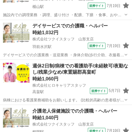
7月19日
提携サイト
楯山駅
施設内での調理業務 ・調理、盛り付け ・配膳、下膳 ・食事、おやつ
の調理 ・食事提供 ・衛生管理 ・食材発注、買い物 ・調理器具洗浄、
山形
山形市
楯山駅
その他
デイサービスでの介護職・ヘルパー
清掃 小規模多機能型居宅介護施設での調理スタッフ・紹介予定派遣求
時給1,032円
人です！ ≪紹介予定派...
株式会社ツクイスタッフ 山形支店
7月19日
提携サイト
羽前水沢駅
デイサービスでの介護業務・送迎業務 ・身体介助(歩行介助、衣服着
脱) ・排せつ介助(トイレ誘導) ・入浴介助(一般浴、機械浴) ・食事配
山形
鶴岡市
羽前水沢駅
その他
週休2日制/病棟での看護助手/未経験可/夜勤な
膳/下膳 ・口腔体操、口腔ケア ・レクリエーション企画、実施 ・送迎
し/残業少なめ/東置賜郡高畠町
業務、添乗業務 ・介...
時給1,060円
株式会社ヒロキャリアスタッフ
5月7日
提携サイト
高畠駅
病棟における看護業務補助をお願いします。 (比較的高齢の患者様が多
め) ・病棟での配膳や下膳 ・患者さんの夕食の見守り ・排泄介助(トイ
山形
高畠駅
看護師
介護老人保健施設での介護職・ヘルパー
レ付き添い、おむつ交換) ・患者さんの食後のケア(歯磨き準備、片付
時給1,040円
け等) ・就寝ケア ...
株式会社ツクイスタッフ 山形支店
7月19日
提携サイト
鶴岡駅