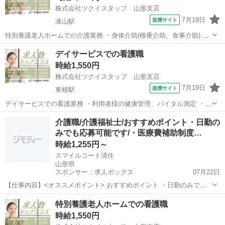
株式会社ツクイスタッフ 山形支店
7月19日
提携サイト
漆山駅
特別養護老人ホームでの介護業務 ・身体介助(移乗介助、食事介助) ・
入浴介助(一般浴、機械浴) ・排せつ介助(トイレ誘導、オムツ交換) ・
山形
山形市
漆山駅
その他
デイサービスでの看護職
食事配膳、下膳 ・口腔体操、口腔ケア ・レクリエーション企画、実施
時給1,550円
・生活環境の整備(...
株式会社ツクイスタッフ 山形支店
7月19日
提携サイト
東根駅
デイサービスでの看護業務 ・利用者様の健康管理、バイタル測定 ・服
薬管理、服薬指導 ・機能訓練業務 ・緊急時対応 ・医療処置(インシュ
山形
東根市
東根駅
その他
介護職/介護福祉士/おすすめポイント・日勤の
リン注射等) ・医療用物品管理、発注 ・介護、看護記録 デイサービス
みでも応募可能です/・医療費補助制度…
での准看護師・派遣求...
時給1,255円～
スマイルコート清住
山形県
スポンサー：求人ボックス
07月22日
【仕事内容】<オススメポイント> おすすめポイント ・日勤のみでも
応募可能です ・医療費補助制度・食事補助制度あり ・正社員登用制度
アルバイト・パート
特別養護老人ホームでの看護職
もあり! <主な業務内容> 有料老人ホームにおける介護業務全般 ・定員
時給1,550円
86室86名の施設です。 ・...