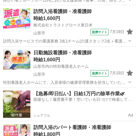
障がい者グループホーム内における支援業務 ○食事、入浴、排せつの
介助 ○余暇活動の支援 ○日常生活のサポートや自立訓練支援 ○記録業
山形
山形市
その他
訪問入浴看護師・准看護師
務(ＰＣ使用あり) ※世話人の方が不在の場合、調理業務を行う可能性
時給1,600円
もあります。 ...
株式会社トラストグロース東日本
7月19日
提携サイト
山形市
訪問入浴サービスでの看護業務 3名1チーム(介護スタッフ2名＋看護師
1名)で、お客様宅を訪問して入浴サービスを提供します。 ■具体的な
山形
山形市
看護師
日勤施設看護師・准看護師
業務 ・バイタルチェック(入浴可否の判断) ・着脱の介助、入浴介助 ・
時給1,600円
入浴後の処置(軟膏...
山形市内の特別養護老人ホーム
7月19日
提携サイト
山形市
特別養護老人ホームにて、入居者様の健康管理業務を担当していただ
きます。 〈主な業務内容〉 ・バイタルチェックなどの日々の健康管理
山形
山形市
看護師
【急募/即日払い】日給1万円の除草作業🌿
・服薬管理 ・経管栄養、フォーレ、ストマ等の処置対応 ・排便コント
面接なし / 履歴書不要！空いている日づけで検索して即
ロール ・看護記録の作成 ...
日はたらける✨
Ad
シェアフル
訪問入浴のパート看護師・准看護師
時給1,800円