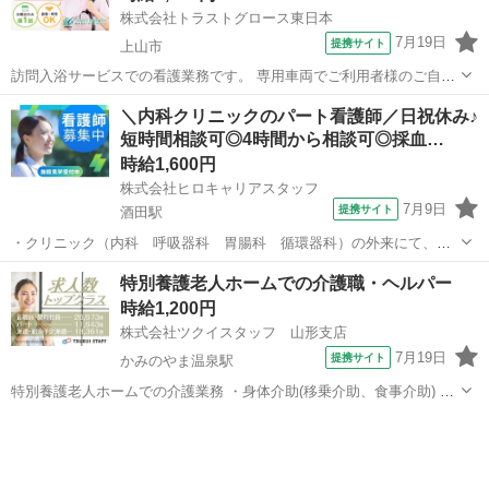
株式会社トラストグロース東日本
7月19日
提携サイト
上山市
訪問入浴サービスでの看護業務です。 専用車両でご利用者様のご自宅
を訪問し、安全に入浴していただけるようサポートします。 ＜主な業
山形
上山市
看護師
＼内科クリニックのパート看護師／日祝休み♪
務＞ ・入浴前後のバイタルチェック ・健康状態の確認 ・入浴可否の
短時間相談可◎4時間から相談可◎採血…
判断 ・入浴介助...
時給1,600円
株式会社ヒロキャリアスタッフ
7月9日
提携サイト
酒田駅
・クリニック（内科 呼吸器科 胃腸科 循環器科）の外来にて、血
圧測定・採血・注射 ・電子カルテ入力 ・診察補助など アルバイト,パ
山形
酒田駅
看護師
特別養護老人ホームでの介護職・ヘルパー
ート □マイカー通勤可 □無料駐車場 □各種社会保険等完備(健康、厚生
時給1,200円
年金、雇用、労災) ...
株式会社ツクイスタッフ 山形支店
7月19日
提携サイト
かみのやま温泉駅
特別養護老人ホームでの介護業務 ・身体介助(移乗介助、食事介助) ・
入浴介助(一般浴、機械浴) ・排せつ介助(トイレ誘導、オムツ交換) ・
山形
上山市
かみのやま温泉駅
その他
食事配膳、下膳 ・口腔体操、口腔ケア ・レクリエーション企画、実施
・生活環境の整備...