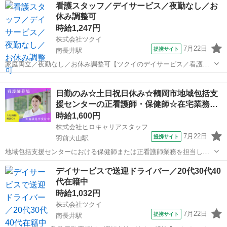
山形
鶴岡駅
医療事務
看護スタッフ／デイサービス／夜勤なし／お
・電話対応 ・医事電子カルテ業務 ・レセプト業務 【変更の範囲：
休み調整可
変更なし】 派...
時給1,247円
株式会社ツクイ
7月22日
提携サイト
南長井駅
家庭両立／夜勤なし／お休み調整可【ツクイのデイサービス／看護ス
タッフ求人】 【ツクイで働く推しポイント★】 ・髪色・髪型自由◎ネ
山形
南長井駅
看護師
イル・まつエクもOK！ 清潔感があれば自分らしいスタイルで働けま
日勤のみ☆土日祝日休み☆鶴岡市地域包括支
す♪ ・推しカラーのネイルや明...
援センターの正看護師・保健師☆在宅業務…
時給1,600円
株式会社ヒロキャリアスタッフ
7月22日
提携サイト
羽前大山駅
地域包括支援センターにおける保健師または正看護師業務を担当して
いただきます ・地域に暮らす高齢者やそのご家族からの相談対応 ・介
山形
羽前大山駅
看護師
デイサービスで送迎ドライバー／20代30代40
護予防支援業務 ・健康相談や訪問支援 ・関係機関との連携や調整 ・
代在籍中
ケアプラン作成支援 ・各種記...
時給1,032円
株式会社ツクイ
7月22日
提携サイト
南長井駅