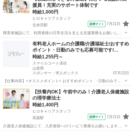
援員！充実のサポート体制です
▼働きやすいシフト制! ◎...
時給1,000円
ヒロキャリアスタッフ
7月21日
提携サイト
北余目駅
障害者施設にて、利用者様の日常生活を支える支援業務をお願いしま
す。 【具体的には…】 ・入浴介助 ・排泄介助 ・食事介助 ・生活全般
山形
酒田市
北余目駅
その他
有料老人ホームの介護職/介護福祉士/おすすめ
のサポート ・行事や外出時の付き添い ・その他、日常生活に関する支
ポイント・日勤のみでも応募可能です/…
援業務 派遣社員 介...
時給1,255円～
スマイルコート清住
山形県
スポンサー：求人ボックス
07月22日
【仕事内容】<オススメポイント> おすすめポイント ・日勤のみでも
応募可能です ・医療費補助制度・食事補助制度あり ・正社員登用制度
アルバイト・パート
【扶養内OK】午前中のみ！介護老人保健施設
もあり! <主な業務内容> 有料老人ホームにおける介護業務全般 ・定員
の理学療法士
86室86名の施設です。 ・...
時給1,400円
ヒロキャリアスタッフ
7月21日
提携サイト
高畠駅
介護老人保健施設にて、入所者様へのリハビリ業務をお願いします。
【主な業務内容】 ・入所者様の身体機能や生活動作の確認 ・一人ひと