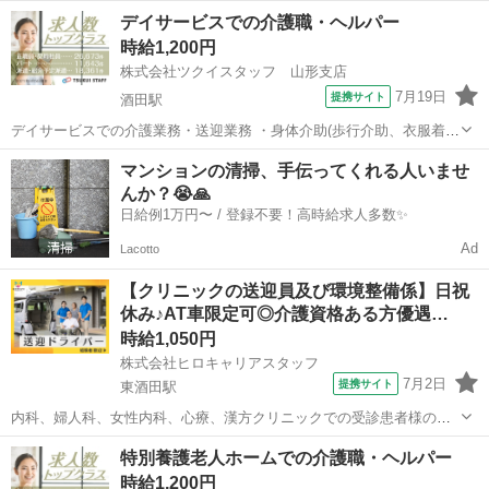
介助 ・排せつ介助(トイレ誘導、オムツ交換) ・口腔ケア、口腔体操 ・
山形
酒田市
本楯駅
その他
デイサービスでの介護職・ヘルパー
服薬支援 ・外出付き添い、買い物代行 ・レクリエーション企画、実施
時給1,200円
・生活環境整備(清...
株式会社ツクイスタッフ 山形支店
7月19日
提携サイト
酒田駅
デイサービスでの介護業務・送迎業務 ・身体介助(歩行介助、衣服着
脱) ・排せつ介助(トイレ誘導) ・入浴介助(一般浴、機械浴) ・食事配
山形
酒田市
酒田駅
その他
マンションの清掃、手伝ってくれる人いませ
膳/下膳 ・口腔体操、口腔ケア ・レクリエーション企画、実施 ・送迎
んか？😭🙏
業務、添乗業務 ・介...
日給例1万円〜 / 登録不要！高時給求人多数✨
Ad
Lacotto
【クリニックの送迎員及び環境整備係】日祝
休み♪AT車限定可◎介護資格ある方優遇…
時給1,050円
株式会社ヒロキャリアスタッフ
7月2日
提携サイト
東酒田駅
内科、婦人科、女性内科、心療、漢方クリニックでの受診患者様の送
迎業務及び環境整備を行っていただきます。 【主な業務内容】 ・クリ
山形
東酒田駅
その他
特別養護老人ホームでの介護職・ヘルパー
ニック利用者様、併設通所施設の利用者様の送迎。 ・施設内の設備保
時給1,200円
守管理、蛍光灯の取替等。 ・...