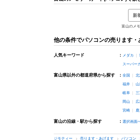
新
富山のメモ
他の条件でパソコンの売ります・
人気キーワード
：
メダカ
スーパー
富山県以外の都道府県から探す
：
全国
北
福井
山
岐阜
三
岡山
広
宮崎
鹿
富山の沿線・駅から探す
：
選択画面
ジモティー
売ります・あげます
パソコン