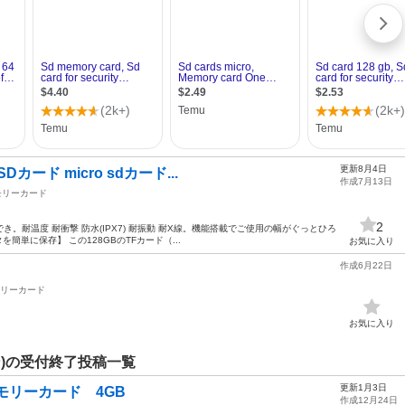
更新8月4日
Dカード micro sdカード...
作成7月13日
モリーカード
2
。耐温度 耐衝撃 防水(IPX7) 耐振動 耐X線。機能搭載でご使用の幅がぐっとひろ
を簡単に保存】 この128GBのTFカード（...
お気に入り
作成6月22日
リーカード
お気に入り
)の受付終了投稿一覧
更新1月3日
メモリーカード 4GB
作成12月24日