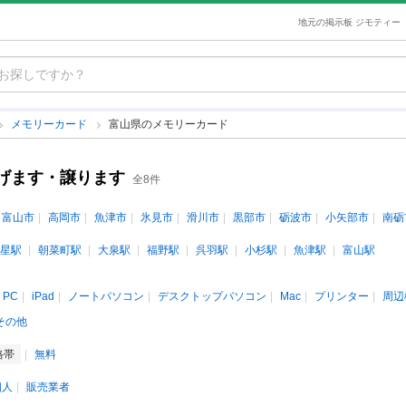
地元の掲示板 ジモティー
メモリーカード
富山県のメモリーカード
げます・譲ります
全8件
富山市
高岡市
魚津市
氷見市
滑川市
黒部市
砺波市
小矢部市
南砺
星駅
朝菜町駅
大泉駅
福野駅
呉羽駅
小杉駅
魚津駅
富山駅
PC
iPad
ノートパソコン
デスクトップパソコン
Mac
プリンター
周辺
その他
格帯
無料
個人
販売業者