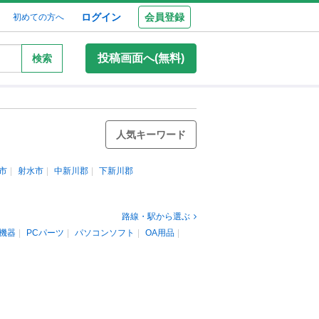
ログイン
会員登録
初めての方へ
投稿画面へ(無料)
検索
人気キーワード
市
射水市
中新川郡
下新川郡
路線・駅から選ぶ
機器
PCパーツ
パソコンソフト
OA用品