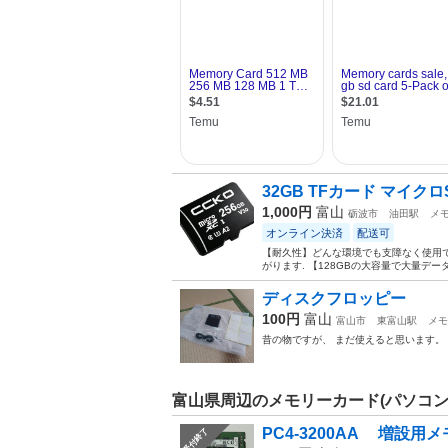
32GB TFカード マイクロS
1,000円
富山
砺波市
油田駅
メ
オンライン決済
配送可
【耐久性】どんな環境でも支障なく使用でき
がります. 【128GBの大容量で大量データ
ディスクフロッピー
100円
富山
富山市
東富山駅
メモ
昔の物ですが、 まだ使えると思います。
富山県周辺のメモリーカード(パソコン
PC4-3200AA 増設用
受付終了