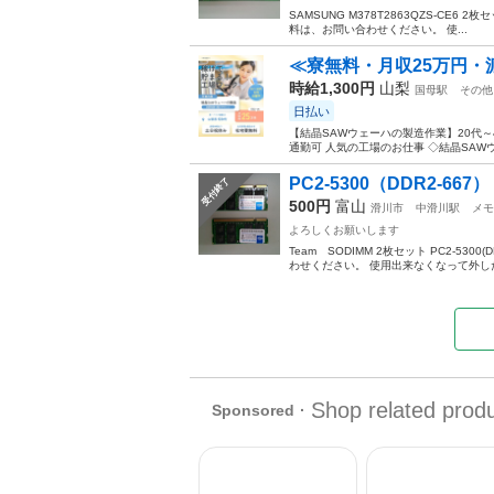
SAMSUNG M378T2863QZS-CE6 2枚セ
料は、お問い合わせください。 使...
≪寮無料・月収25万円・
時給1,300円
山梨
国母駅
その他
日払い
【結晶SAWウェーハの製造作業】20代
通勤可 人気の工場のお仕事 ◇結晶SAW
PC2-5300（DDR2-667） 
受付終了
500円
富山
滑川市
中滑川駅
メモ
よろしくお願いします
Team SODIMM 2枚セット PC2-5300
わせください。 使用出来なくなって外した