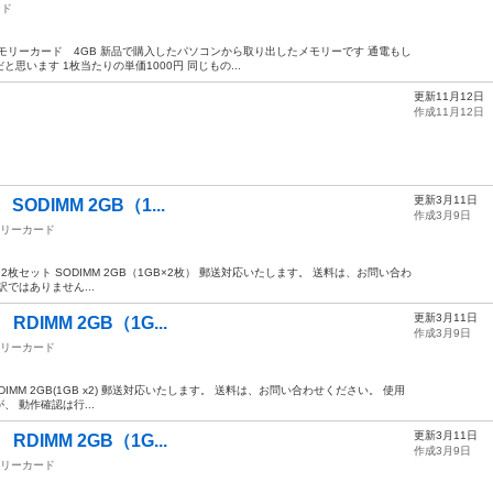
ード
用メモリーカード 4GB 新品で購入したパソコンから取り出したメモリーです 通電もし
います 1枚当たりの単価1000円 同じもの...
更新11月12日
作成11月12日
更新3月11日
 SODIMM 2GB（1...
作成3月9日
リーカード
2-800）2枚セット SODIMM 2GB（1GB×2枚） 郵送対応いたします。 送料は、お問い合わ
ではありません...
更新3月11日
 RDIMM 2GB（1G...
作成3月9日
リーカード
DR2 RDIMM 2GB(1GB x2) 郵送対応いたします。 送料は、お問い合わせください。 使用
 動作確認は行...
更新3月11日
 RDIMM 2GB（1G...
作成3月9日
リーカード