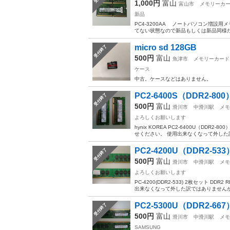
1,000円
富山
富山市
メモリーカ
新品
PC4-3200AA ノートパソコン増設
てない状態なので新品もしくは新品同様だと思
micro sd 128GB
受付終了
500円
富山
魚津市
メモリーカード
ケース
中古。ケースなどはありません。
PC2-6400S（DDR2-800）
受付終了
500円
富山
滑川市
中滑川駅
メモ
よろしくお願いします
hynix KOREA PC2-6400U（DDR
せください。 使用出来なくなって外した訳
PC2-4200U（DDR2-533）
受付終了
500円
富山
滑川市
中滑川駅
メモ
よろしくお願いします
PC-4200(DDR2-533) 2枚セット D
出来なくなって外した訳ではありませんが、
PC2-5300U（DDR2-667）
受付終了
500円
富山
滑川市
中滑川駅
メモ
SAMSUNG