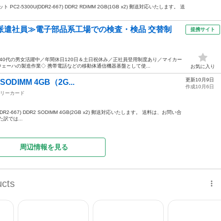
ット PC2-5300U(DDR2-667) DDR2 RDIMM 2GB(1GB x2) 郵送対応いたします。 送
派遣社員≫電子部品系工場での検査・検品 交替制
提携サイト
～40代の男女活躍中／年間休日120日＆土日祝休み／正社員登用制度あり／マイカー
ウェーハの製造作業◇ 携帯電話などの移動体通信機器基盤として使...
お気に入り
更新10月9日
SODIMM 4GB（2G...
作成10月6日
リーカード
(DDR2-667) DDR2 SODIMM 4GB(2GB x2) 郵送対応いたします。 送料は、お問い合
訳では...
周辺情報を見る