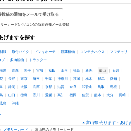
着投稿の通知をメールで受け取る
リーカード(パソコン)の新着通知メール登録
あげますを探す
制服
原付バイク
ドンキホーテ
観葉植物
コンテナハウス
ママチャリ
カブ
多肉植物
トラクター
海道
青森
岩手
宮城
秋田
山形
福島
新潟
富山
石川
梨
長野
東京
埼玉
千葉
神奈川
茨城
栃木
群馬
愛知
重
静岡
大阪
兵庫
京都
滋賀
奈良
和歌山
鳥取
島根
島
山口
徳島
香川
愛媛
高知
福岡
佐賀
熊本
大分
長崎
児島
沖縄
へ
富山県 売ります・あげま
メモリーカード
富山県のメモリーカード