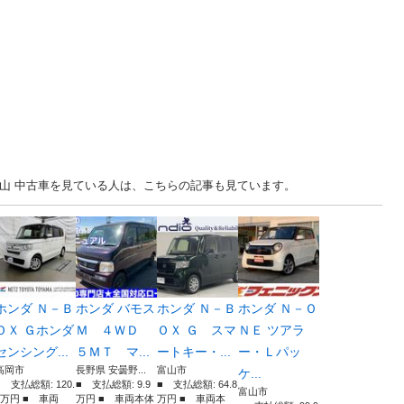
.. 富山 中古車を見ている人は、こちらの記事も見ています。
ホンダ Ｎ－Ｂ
ホンダ バモス
ホンダ Ｎ－Ｂ
ホンダ Ｎ－Ｏ
ＯＸ Ｇホンダ
Ｍ ４ＷＤ
ＯＸ Ｇ スマ
ＮＥ ツアラ
センシング...
５ＭＴ マ...
ートキー・...
ー・Ｌパッ
高岡市
長野県 安曇野...
富山市
ケ...
■ 支払総額: 120.
■ 支払総額: 9.9
■ 支払総額: 64.8
富山市
7万円 ■ 車両
万円 ■ 車両本体
万円 ■ 車両本