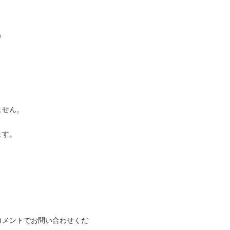


せん。

す。



コメントでお問い合わせくだ