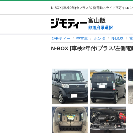
富山
版
都道府県選択
ジモティー
中古車
ホンダ
N-BOX
富
N-BOX [車検2年付/プラス/左側電