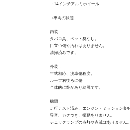
・14インチアルミホイール

□ 車両の状態

内装：

タバコ臭、ペット臭なし。

目立つ傷や汚れはありません。

清掃済みです。

外装：

年式相応、洗車傷程度。

ルーフ右後ろに傷

全体的に艶があり綺麗です。

機関：

走行テスト済み、エンジン・ミッション良好
異音、カクつき、振動ありません。

チェックランプの点灯や点滅はありません。