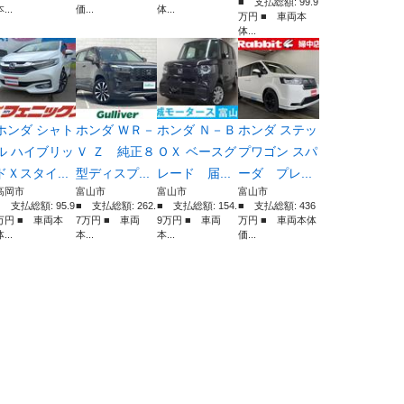
■ 支払総額: 99.9
...
価...
体...
万円 ■ 車両本
体...
ホンダ シャト
ホンダ ＷＲ－
ホンダ Ｎ－Ｂ
ホンダ ステッ
ル ハイブリッ
Ｖ Ｚ 純正８
ＯＸ ベースグ
プワゴン スパ
ドＸスタイ...
型ディスプ...
レード 届...
ーダ プレ...
高岡市
富山市
富山市
富山市
■ 支払総額: 95.9
■ 支払総額: 262.
■ 支払総額: 154.
■ 支払総額: 436
万円 ■ 車両本
7万円 ■ 車両
9万円 ■ 車両
万円 ■ 車両本体
...
本...
本...
価...