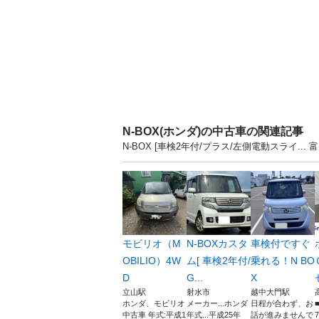
N-BOX(ホンダ)の中古車の関連記事
N-BOX [車検2年付/プラス/左側電動スライ.
モビリオ（M
N-BOXカスタ
車検付ですぐ
OBILIO）4W
ム[ 車検2年付/
乗れる！N BO
D
G...
X
立山駅
射水市
越中大門駅
ホンダ、モビリオ
メーカー...ホンダ
日程が合わず、お
中古車 年式:平成1
年式...平成25年
話が進みませんで