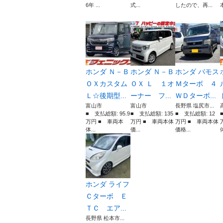
6年 ...
式...
したので、再...
本
ホンダ Ｎ－Ｂ
ホンダ Ｎ－Ｂ
ホンダ バモス
ＯＸカスタム
ＯＸ Ｌ １オ
Ｍターボ ４
Ｌ☆後期型...
ーナー フ...
ＷＤターボ...
富山市
富山市
長野県 塩尻市...
■ 支払総額: 95.9
■ 支払総額: 135
■ 支払総額: 12
万円 ■ 車両本
万円 ■ 車両本体
万円 ■ 車両本体
体...
価...
価格...
体
ホンダ ライフ
Ｃターボ Ｅ
ＴＣ エア...
長野県 松本市...