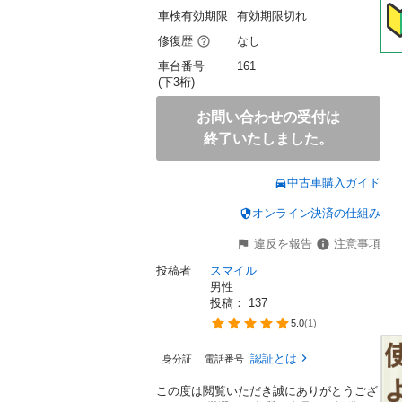
車検有効期限
有効期限切れ
修復歴
なし
車台番号
161
(下3桁)
お問い合わせの受付は
終了いたしました。
中古車購入ガイド
オンライン決済の仕組み
違反を報告
注意事項
投稿者
スマイル
男性
投稿： 
137
5.0
(
1
)
認証とは
身分証
電話番号
この度は閲覧いただき誠にありがとうござ