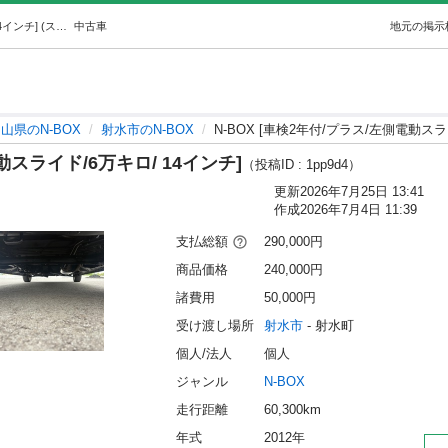
N-BOX [車検2年付/プラス/左側電動スライド/6万キロ/ 14インチ] (スマイル) 射水のN-BOXの中古車｜ジモティー
中古車
地元の掲示
山県のN-BOX
射水市のN-BOX
N-BOX [車検2年付/プラス/左側電動スラ
動スライド/6万キロ/ 14インチ]
（投稿ID : 1pp9d4）
更新
2026年7月25日 13:41
作成
2026年7月4日 11:39
支払総額
290,000円
商品価格
240,000円
諸費用
50,000円
受け渡し場所
射水市
 - 射水町
個人/法人
個人
ジャンル
N-BOX
走行距離
60,300km
年式
2012年