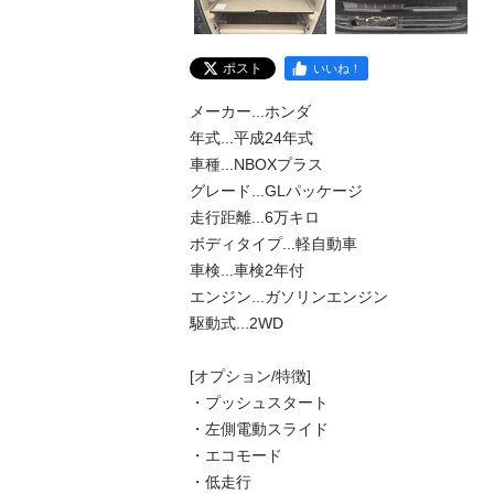
ポスト
いいね！
メーカー...ホンダ

年式...平成24年式

車種...NBOXプラス

グレード...GLパッケージ

走行距離...6万キロ

ボディタイプ...軽自動車

車検...車検2年付

エンジン...ガソリンエンジン

駆動式...2WD

[オプション/特徴]

・プッシュスタート

・左側電動スライド

・エコモード

・低走行
