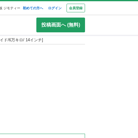
板 ジモティー
初めての方へ
ログイン
会員登録
投稿画面へ (無料)
イド/6万キロ/ 14インチ]