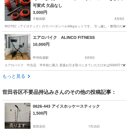
可変式 欠品なし
3,000円
不動前駅
8月8日
IROTEC（アイロテック）のラバーダンベル40kgセットです。 引っ越し・整理のため出
東京
品川区
不動前駅
フィットネス、トレーニング
エアロバイク ALINCO FITNESS
10,000円
甲州街道駅
8月8日
エアロバイク 中古品 半年前に購入 直接お引き取りにきていただければ5000円でお
東京
日野市
甲州街道駅
フィットネス、トレーニング
もっと見る
世田谷区不要品持込み
さんのその他の投稿記事：
0626-443 アイスホッケースティック
1,500円
売ります
世田谷区
7月15日