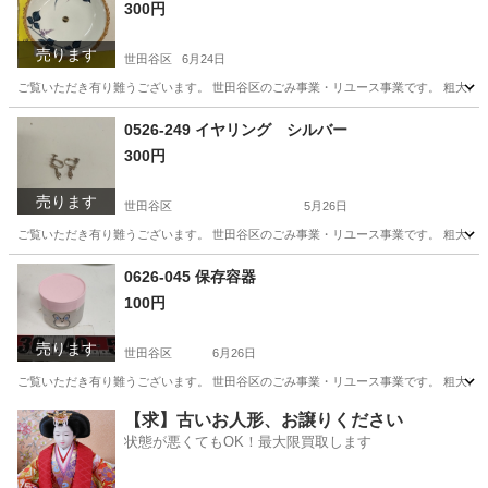
300円
売ります
世田谷区
6月24日
ご覧いただき有り難うございます。 世⽥⾕区のごみ事業・リユース事業です。 粗⼤ごみ
東京
世田谷区
食器
リユース
0526-249 イヤリング シルバー
300円
売ります
世田谷区
5月26日
ご覧いただき有り難うございます。 世⽥⾕区のごみ事業・リユース事業です。 粗⼤ごみ
東京
世田谷区
アクセサリー
リユース
0626-045 保存容器
100円
売ります
世田谷区
6月26日
ご覧いただき有り難うございます。 世⽥⾕区のごみ事業・リユース事業です。 粗⼤ごみ
東京
世田谷区
スキンケア
リユース
【求】古いお人形、お譲りください
状態が悪くてもOK！最大限買取します