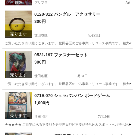
プリフラ
Ad
0128-312 バングル アクセサリー
300円
売ります
世田谷区
5月21日
ご覧いただき有り難うございます。 世⽥⾕区のごみ事業・リユース事業です。 粗⼤ごみ
東京
世田谷区
スポーツ
リユース
0531-197 ファスナーセット
300円
売ります
世田谷区
5月31日
ご覧いただき有り難うございます。 世⽥⾕区のごみ事業・リユース事業です。 粗⼤ごみ
東京
世田谷区
その他
リユース
0719-070 シュラバンバン ボードゲーム
1,000円
売ります
世田谷区
7月19日
★★★★★ ご自宅にある不要品を是非世田谷区不要品持ち込みスポットへお持ち込みしません
東京
世田谷区
ボードゲーム
スポット