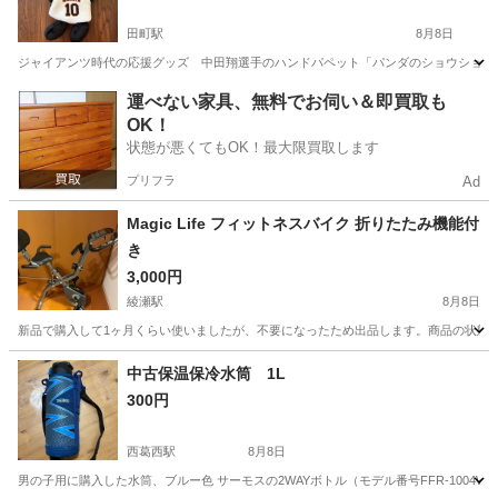
田町駅
8月8日
ジャイアンツ時代の応援グッズ 中田翔選手のハンドパペット「パンダのショウショウ
東京
港区
田町駅
野球
ジャイアンツ
運べない家具、無料でお伺い＆即買取も
OK！
状態が悪くてもOK！最大限買取します
プリフラ
Ad
Magic Life フィットネスバイク 折りたたみ機能付
き
3,000円
綾瀬駅
8月8日
新品で購入して1ヶ月くらい使いましたが、不要になったため出品します。商品の状態は
東京
足立区
綾瀬駅
フィットネス、トレーニング
中古保温保冷水筒 1L
300円
西葛西駅
8月8日
男の子用に購入した水筒、ブルー色 サーモスの2WAYボトル（モデル番号FFR-1004WF