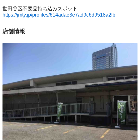
https://jmty.jp/profiles/614adae3e7ad9c6d9518a2fb
店舗情報