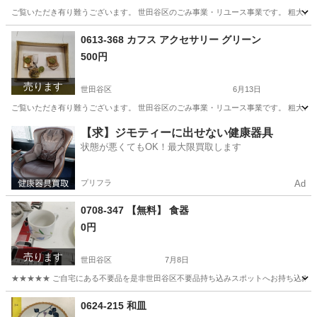
ご覧いただき有り難うございます。 世⽥⾕区のごみ事業・リユース事業です。 粗⼤ごみ
東京
世田谷区
その他
リユース
0613-368 カフス アクセサリー グリーン
500円
売ります
世田谷区
6月13日
ご覧いただき有り難うございます。 世⽥⾕区のごみ事業・リユース事業です。 粗⼤ごみ
東京
世田谷区
アクセサリー
リユース
【求】ジモティーに出せない健康器具
状態が悪くてもOK！最大限買取します
プリフラ
Ad
0708-347 【無料】 食器
0円
売ります
世田谷区
7月8日
★★★★★ ご自宅にある不要品を是非世田谷区不要品持ち込みスポットへお持ち込みしません
東京
世田谷区
食器
スポット
0624-215 和皿