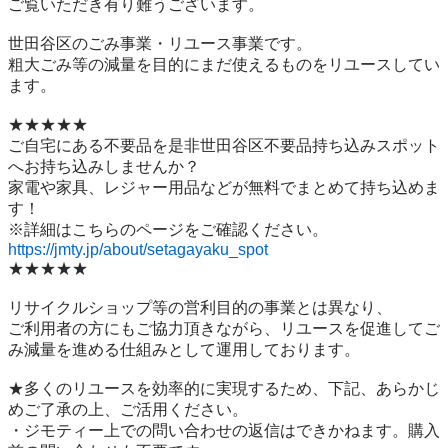
ご覧いただき有り難うございます。

世⽥⾕区のごみ事業・リユース事業です。

粗⼤ごみ等の減量を⽬的にまだ使えるものをリユースしてい
ます。

★★★★★

ご自宅にある不要品を是非世田谷区不要品持ち込みスポット
へお持ち込みしませんか？

家電や家具、レジャー用品などが無料でまとめて持ち込めま
す！

https://jmty.jp/about/setagayaku_spot
★★★★★

リサイクルショップ等の営利目的の事業とは異なり、

ご利用者の方にもご協力頂きながら、リユースを促進してご
み減量を進める仕組みとして運用しております。

★多くのリユースを効率的に実現するため、下記、あらかじ
めご了承の上、ご活用ください。

・ジモティー上での問い合わせの返信はできかねます。購入