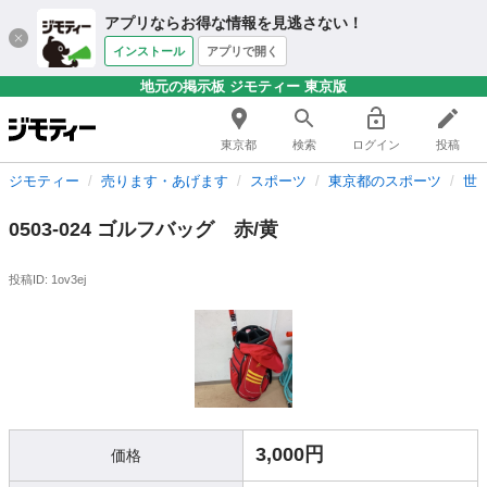
アプリならお得な情報を見逃さない！
インストール
アプリで開く
地元の掲示板 ジモティー 東京版
東京都
検索
ログイン
投稿
ジモティー
売ります・あげます
スポーツ
東京都のスポーツ
世
0503-024 ゴルフバッグ 赤/黄
投稿ID: 1ov3ej
3,000円
価格