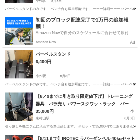
小作駅
8月8日
バーベルスタンドのみです。 ベンチ台も追加可能です。 ーーー詳細ーーー •バーベルスタンド BAR
東京
羽村市
小作駅
フィットネス、トレーニング
初回のブロック配達完了で1万円の追加報
酬！
Amazon Nowで自分のスケジュールに合わせて原付や
電動アシスト自転車で配達し、報酬を獲得しましょ
Amazon Now
Ad
う！
バーベルスタンド
6,400円
小作駅
8月8日
バーベルスタンドのみです。 ベンチ台も追加可能です。 ーーー詳細ーーー •バーベルスタンド（グ
東京
羽村市
小作駅
フィットネス、トレーニング
【8／9までに引き取り限定値下げ】トレーニング
器具 バラ売り パワースクワットラック バーベ
ル140kg
35,000円
東村山駅
8月8日
引っ越しを機にジムに入会する為出品します。 ※セットで35,000円ではありません。 8
東京
東村山市
東村山駅
フィットネス、トレーニング
【8/11まで】IROTEC ラバーダンベル 40kgセット