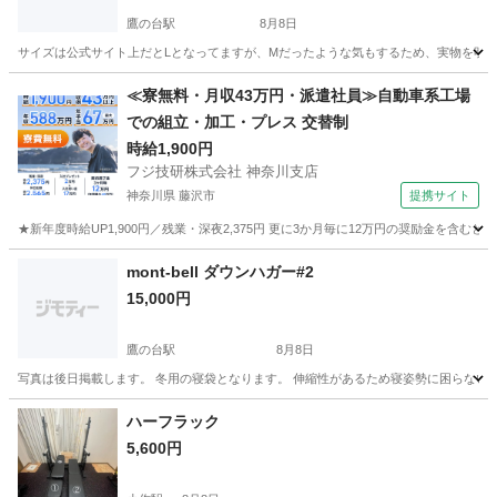
鷹の台駅
8月8日
サイズは公式サイト上だとLとなってますが、Mだったような気もするため、実物を明日確
東京
小平市
鷹の台駅
その他
ソトネノキワミ
≪寮無料・月収43万円・派遣社員≫自動車系工場
での組立・加工・プレス 交替制
時給1,900円
フジ技研株式会社 神奈川支店
神奈川県 藤沢市
提携サイト
★新年度時給UP1,900円／残業・深夜2,375円 更に3か月毎に12万円の奨励金を含む
神奈川
藤沢市
その他
mont-bell ダウンハガー#2
15,000円
鷹の台駅
8月8日
写真は後日掲載します。 冬用の寝袋となります。 伸縮性があるため寝姿勢に困らないの
東京
小平市
鷹の台駅
その他
ダウンハガー
ハーフラック
5,600円