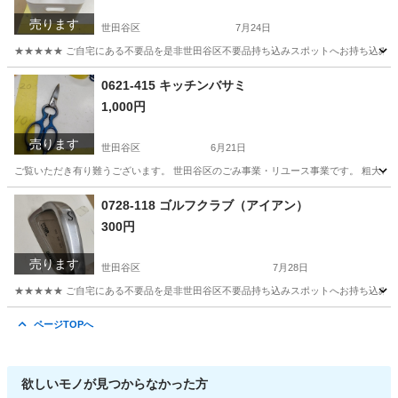
売ります
世田谷区
7月24日
★★★★★ ご自宅にある不要品を是非世田谷区不要品持ち込みスポットへお持ち込みしません
東京
世田谷区
収納家具
スポット
0621-415 キッチンバサミ
1,000円
売ります
世田谷区
6月21日
ご覧いただき有り難うございます。 世⽥⾕区のごみ事業・リユース事業です。 粗⼤ごみ
東京
世田谷区
調理器具
リユース
0728-118 ゴルフクラブ（アイアン）
300円
売ります
世田谷区
7月28日
★★★★★ ご自宅にある不要品を是非世田谷区不要品持ち込みスポットへお持ち込みしません
東京
世田谷区
ゴルフ
ゴルフクラブ
ページTOPへ
欲しいモノが見つからなかった方