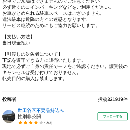
お車でご来場はできませんのでご注意ください

必ず近くのコインパーキングなどをご利用ください。

お車がとめられる駐車スペースはございません。

違法駐車は近隣の方々の迷惑となります、

サービス継続のためにもご協力お願いします。

【⽀払い⽅法】

当日現金払い

【引渡しの対象者について】

下記を遵守できる⽅に販売いたします。

現地で必ずご⾃⾝の責任でモノをご確認ください。譲受後の
キャンセルは受け付けておりません。

転売⽬的の購⼊は禁⽌します。
投稿者
投稿
321919
件
世田谷区不要品持込み
性別非公開
フォローする
4.3
(
3
)