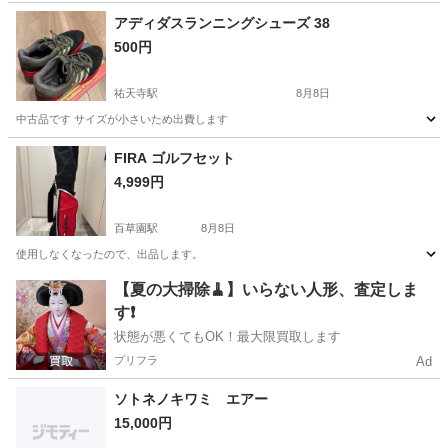
東京
江戸川区
西葛西駅
その他
アディダスランニングシューズ 38
500円
祐天寺駅
8月8日
中古品です サイズが小さいため出費します
東京
目黒区
祐天寺駅
ランニング、ジョギング
FIRA ゴルフセット
4,999円
百草園駅
8月8日
使用しなくなったので、出品します。
東京
日野市
百草園駅
ゴルフ
【夏の大掃除🧹】いらない人形、査定しま
す❗️
状態が悪くてもOK！最大限買取します
プリフラ
Ad
ソトネノキワミ エアー
15,000円