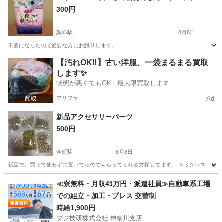
300円
調布駅
8月8日
不要になったので必要な方にお譲りします。
東京
調布市
調布駅
その他
【汚れOK‼️】古い洋服、一袋まるまる買取
します✨
状態が悪くてもOK！最大限買取します
プリフラ
Ad
新品アクセサリーパーツ
500円
金町駅
8月8日
新品で、買って使わずに置いてたのでもらってくれる方探してます。 ネックレス、ピ
東京
葛飾区
金町駅
その他
≪寮無料・月収43万円・派遣社員≫自動車系工場
での組立・加工・プレス 交替制
時給1,900円
フジ技研株式会社 神奈川支店