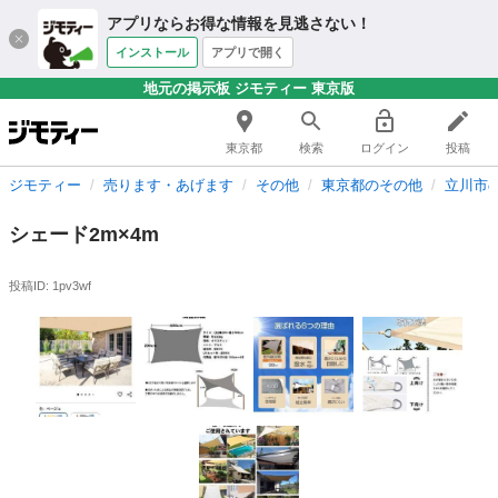
アプリならお得な情報を見逃さない！
インストール
アプリで開く
地元の掲示板 ジモティー 東京版
東京都
検索
ログイン
投稿
ジモティー
売ります・あげます
その他
東京都のその他
立川市
シェード2m×4m
投稿ID: 1pv3wf