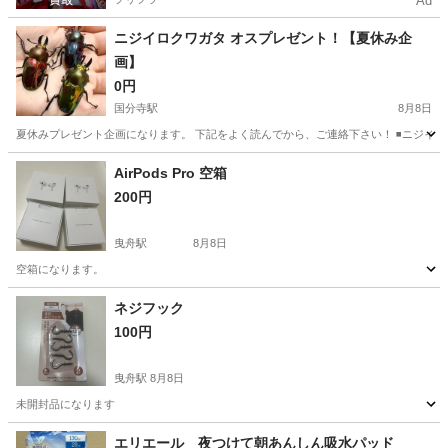
Ad
ニジイロクワガタ オスプレゼント！【夏休み企
画】
0円
国分寺駅
8月8日
夏休みプレゼント企画になります。 下記をよく読んでから、ご連絡下さい！ ◾️ニジイロクワ
東京
府中市
国分寺駅
その他
AirPods Pro 空箱
200円
曳舟駅
8月8日
空箱になります。
東京
墨田区
曳舟駅
その他
ネジフック
100円
曳舟駅
8月8日
未開封品になります
東京
墨田区
曳舟駅
その他
エリエール 夜つけて朝あんしん吸水パッド