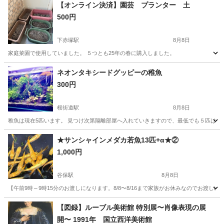
【オンライン決済】園芸 プランター 土
500円
下赤塚駅
8月8日
家庭菜園で使用していました。 ５つとも25年の春に購入しました。
東京
板橋区
下赤塚駅
その他
プランター
ネオンタキシードグッピーの稚魚
300円
桜街道駅
8月8日
稚魚は現在5匹います。 見つけ次第隔離部屋へ入れていきますので、最低でも５匹はお渡
東京
武蔵村山市
桜街道駅
その他
★サンシャインメダカ若魚13匹+α★②
1,000円
谷保駅
8月8日
【午前9時～9時15分のお渡しになります。8/8〜8/16まで家族がお休みなのでお渡
東京
府中市
谷保駅
その他
サバンナ
【図録】ルーブル美術館 特別展〜肖像表現の展
開〜 1991年 国立西洋美術館