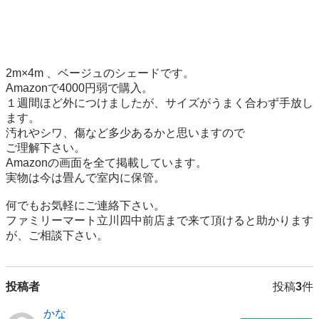
2m×4m 、ベージュのシェードです。

Amazonで4000円弱で購入。

１週間ほど外につけましたが、サイズがうまく合わず手放し
ます。

汚れやシワ、傷など多少あるかと思いますので

ご理解下さい。

Amazonの画面を全て掲載しています。

実物は今は畳んで室内に保管。

何でもお気軽にご連絡下さい。

ファミリーマート立川四中前店まで来て頂けると助かります
が、ご相談下さい。
投稿者
投稿
3
件
かな