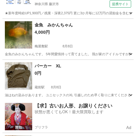
神奈川県 藤沢市
提携サイト
★新年度時給UP1,900円／残業・深夜2,375円 更に3か月毎に12万円の奨励金を含む
神奈川
藤沢市
その他
金魚 みかんちゃん
4,000円
梅屋敷駅
8月8日
金魚のみかんちゃんです。 5年間愛情持って育てました。 我が家のアイドルですが飼う
東京
大田区
梅屋敷駅
その他
みかん
パーカー XL
0円
蔵前駅
8月8日
油はねの染みがあります。 ユニセックスのXL 引越しのため早く取りに来てくださる方優
東京
台東区
蔵前駅
その他
【求】古いお人形、お譲りください
状態が悪くてもOK！最大限買取します
プリフラ
Ad