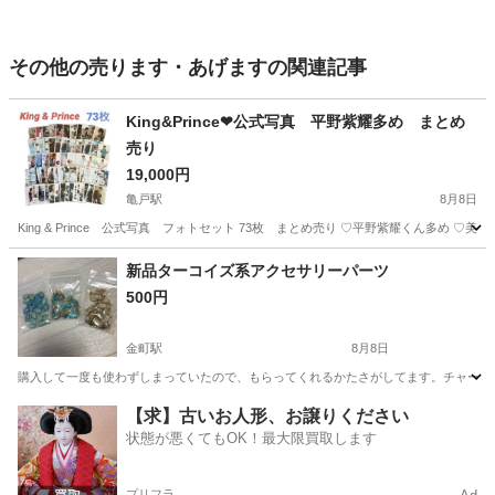
その他の売ります・あげますの関連記事
King&Prince❤公式写真 平野紫耀多め まとめ
売り
19,000円
亀戸駅
8月8日
King & Prince 公式写真 フォトセット 73枚 まとめ売り ♡平野紫耀くん多め
東京
江東区
亀戸駅
その他
King
新品ターコイズ系アクセサリーパーツ
500円
金町駅
8月8日
購入して一度も使わずしまっていたので、もらってくれるかたさがしてます。チャーム
東京
葛飾区
金町駅
その他
新品
【求】古いお人形、お譲りください
状態が悪くてもOK！最大限買取します
プリフラ