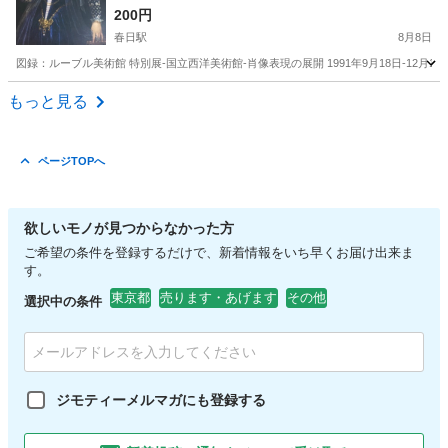
200円
春日駅
8月8日
図録：ルーブル美術館 特別展-国立西洋美術館-肖像表現の展開 1991年9月18日-12
東京
文京区
春日駅
その他
もっと見る
ページTOPへ
欲しいモノが見つからなかった方
ご希望の条件を登録するだけで、新着情報をいち早くお届け出来ま
す。
東京都
売ります・あげます
その他
選択中の条件
ジモティーメルマガにも登録する