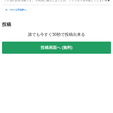
アナ雪のお弁当箱です。 子供用に購入しましたが、プリンセスを卒業してしまい未使用の
東京
中野区
中野駅
食器
アナと雪の女王2
ページTOPへ
投稿
誰でも今すぐ30秒で投稿出来る
投稿画面へ (無料)