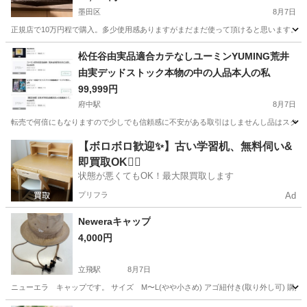
墨田区
8月7日
正規店で10万円程で購入。多少使用感ありますがまだまだ使って頂けると思います。
東京
墨田区
その他
グッチ
松任谷由実品適合カテなしユーミンYUMING荒井
由実デッドストック本物の中の人品本人の私
99,999円
府中駅
8月7日
転売で何倍にもなりますので少しでも信頼感に不安がある取引はしませんし品はスクショ
東京
府中市
府中駅
その他
ユーミン
【ボロボロ歓迎✨】古い学習机、無料伺い&
即買取OK🙆‍♀️
状態が悪くてもOK！最大限買取します
プリフラ
Ad
Neweraキャップ
4,000円
立飛駅
8月7日
ニューエラ キャップです。 サイズ M〜L(やや小さめ) アゴ紐付き(取り外し可) 