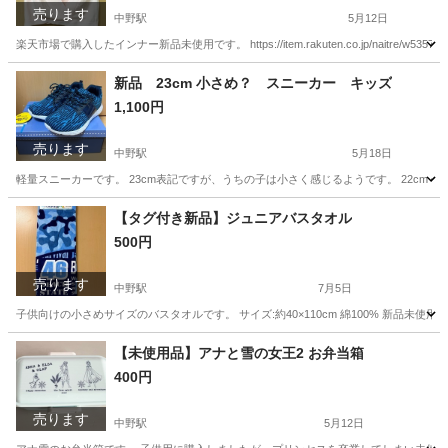
売ります
中野駅
5月12日
楽天市場で購入したインナー新品未使用です。 https://item.rakuten.co.jp/na
東京
中野区
中野駅
マタニティ用品
マタニティ
新品 23cm 小さめ？ スニーカー キッズ
1,100円
売ります
中野駅
5月18日
軽量スニーカーです。 23cm表記ですが、うちの子は小さく感じるようです。 22cm
東京
中野区
中野駅
キッズ用品
キッズ
【タグ付き新品】ジュニアバスタオル
500円
売ります
中野駅
7月5日
子供向けの小さめサイズのバスタオルです。 サイズ:約40×110cm 綿100% 新品未
東京
中野区
中野駅
キッズ用品
【未使用品】アナと雪の女王2 お弁当箱
400円
売ります
中野駅
5月12日