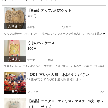
【新品】アップルバスケット
700円
売ります
中野駅
5月12日
りんごの形のバスケットです。 組み立てて、フルーツや小物入れに♪ そのまま置いて、鍋敷
東京
中野区
中野駅
家庭用品
バスケット
くまのペンケース
100円
売ります
中野駅
7月5日
立体ふわふわくまさんのペンケースです。 子供が使用したもので、汚れなど使用感があり
東京
中野区
中野駅
キッズ用品
くま
【求】古いお人形、お譲りください
状態が悪くてもOK！最大限買取します
プリフラ
Ad
【新品】ユニクロ エアリズムマスク 1枚 ホワ
イト Ｌサイズ