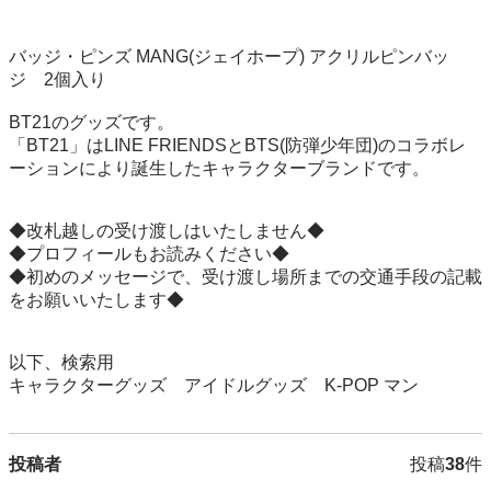
バッジ・ピンズ MANG(ジェイホープ) アクリルピンバッ
ジ　2個入り

BT21のグッズです。

「BT21」はLINE FRIENDSとBTS(防弾少年団)のコラボレ
ーションにより誕生したキャラクターブランドです。

◆改札越しの受け渡しはいたしません◆

◆プロフィールもお読みください◆

◆初めのメッセージで、受け渡し場所までの交通手段の記載
をお願いいたします◆

以下、検索用

キャラクターグッズ　アイドルグッズ　K-POP マン
投稿者
投稿
38
件