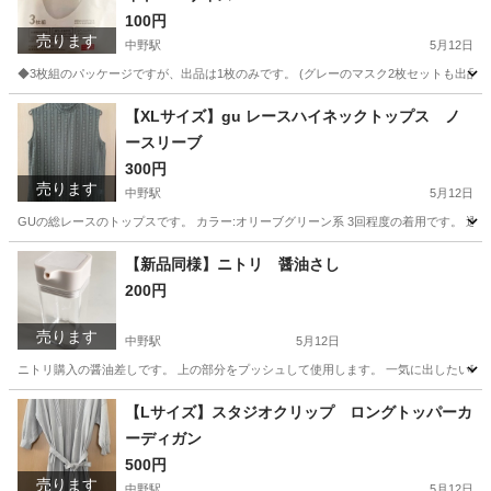
100円
売ります
中野駅
5月12日
◆3枚組のパッケージですが、出品は1枚のみです。 (グレーのマスク2枚セットも出品中です♪) 
東京
中野区
中野駅
家庭用品
ユニクロ
【XLサイズ】gu レースハイネックトップス ノ
ースリーブ
300円
売ります
中野駅
5月12日
GUの総レースのトップスです。 カラー:オリーブグリーン系 3回程度の着用です。 透
東京
中野区
中野駅
カットソー
ハニーズ
【新品同様】ニトリ 醤油さし
200円
売ります
中野駅
5月12日
ニトリ購入の醤油差しです。 上の部分をプッシュして使用します。 一気に出したい時に
東京
中野区
中野駅
食器
さし
【Lサイズ】スタジオクリップ ロングトッパーカ
ーディガン
500円
売ります
中野駅
5月12日