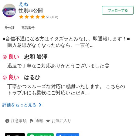
えぬ
性別非公開
フォローする
5.0
(
168
)
身分証
電話番号
■音信不通になる方はイタズラとみなし、即通報します！■
購入意思がなくなったのなら、一言そ...
良い
忠和 岩澤
迅速で丁寧なご対応ありがとうございました😊
良い
はるひ
丁寧かつスムーズな対応に感謝いたします。 こちらの
トラブルにも柔軟にご対応いただき...
評価をもっと見る
注意事項
通報
お気に入り