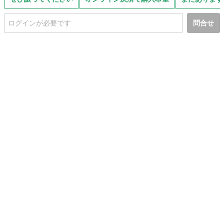
問合せ
初めての方へ
利用規約
プライバシーポリシー
プライバシー・ステートメント
健全化に資する運用方針
お問い合わせ
運営会社
サイトマップ
ご利用ガイド
フリーワードで探す
PC版で表示
都道府県選択
特定商取引法の表示
利用者情報の外部送信について
© 2011-
2026
Jmty, Inc.