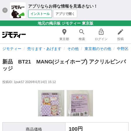
アプリならお得な情報を見逃さない！
インストール
アプリで開く
地元の掲示板 ジモティー 東京版
東京都
検索
ログイン
投稿
ジモティー
売ります・あげます
その他
東京都のその他
中野区
新品 BT21 MANG(ジェイホープ) アクリルピンバ
ッジ
投稿ID: 1puk57
2026年6月14日 15:12
100円
商品価格