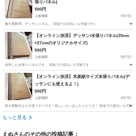
張りパネル)
500円
上板橋駅
8月7日
藝大受験用。デッサンパネル。 (現金での支払いも可能です)
東京
板橋区
上板橋駅
その他
【オンライン決済】デッサン/水張りパネル(35cm
×27cmのオリジナルサイズ)
500円
上板橋駅
8月7日
自作した水張りパネルです。 現金での支払いも可能です
東京
板橋区
上板橋駅
その他
【オンライン決済】木炭紙サイズ水張りパネル(デ
ッサンにも使えるよ！)
500円
上板橋駅
8月7日
美大受験生などが使うやつです！欲しい人いましたらどうぞ！ 現金での支払いも可能
東京
板橋区
上板橋駅
その他
もっと見る
えぬ
さんのその他の投稿記事：