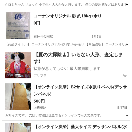
クロミちゃん リュック 小学生～大人かなと思います。 多少の使用感などはあります。 神経質
東京
江東区
住吉駅
その他
コーナンオリジナル 砂 約18kg+余り
0円
石神井公園駅
8月7日
【商品タイトル】 コーナンオリジナル 砂 約18kg+余り 【商品説明】 コーナンオリジ
東京
練馬区
石神井公園駅
その他
コーナンオリジナル
【夏の大掃除🧹】いらない人形、査定しま
す❗️
状態が悪くてもOK！最大限買取します
プリフラ
Ad
【オンライン決済】B2サイズ水張りパネル(デッサ
ンパネル)
500円
上板橋駅
8月7日
B2サイズです。 支払い方法は現金でもオンラインでも大丈夫です。
東京
板橋区
上板橋駅
その他
B2サイズ
【オンライン決済】藝大サイズ デッサンパネル(水