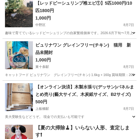
東京
立川市
立飛駅
その他
ニューエラ
【レッドビーシュリンプ稚エビ①】5匹1000円/10
匹1800円
1,000円
中野区
8月7日
趣味で育てているレッドビーシュリンプの自家繁殖個体です。2026.6月下旬〜7月上旬
東京
中野区
その他
エビ
ピュリナワン グレインフリー(チキン) 猫用 新
品未開封
1,000円
東十条駅
8月7日
キャットフード ピュリナワン グレインフリー(チキン) 1.6kg + 160g 賞味期限：2
東京
北区
東十条駅
その他
ピュリナワン
【オンライン決済】木製水張り(デッサン)パネルま
とめ売り(藝大サイズ、木炭紙サイズ、B2サイズ)
500円
上板橋駅
8月7日
美大受験生などどうぞ。 現金での支払いも可能です
東京
板橋区
上板橋駅
その他
【夏の大掃除🧹】いらない人形、査定しま
す❗️