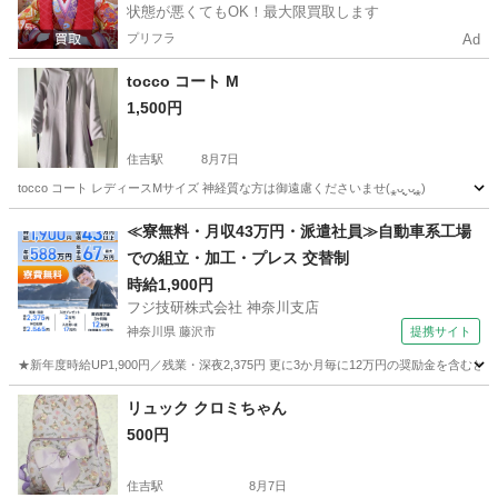
状態が悪くてもOK！最大限買取します
プリフラ
Ad
tocco コート M
1,500円
住吉駅
8月7日
tocco コート レディースMサイズ 神経質な方は御遠慮くださいませ(⁎ᴗ͈ˬᴗ͈⁎)
東京
江東区
住吉駅
その他
≪寮無料・月収43万円・派遣社員≫自動車系工場
での組立・加工・プレス 交替制
時給1,900円
フジ技研株式会社 神奈川支店
神奈川県 藤沢市
提携サイト
★新年度時給UP1,900円／残業・深夜2,375円 更に3か月毎に12万円の奨励金を含む
神奈川
藤沢市
その他
リュック クロミちゃん
500円
住吉駅
8月7日