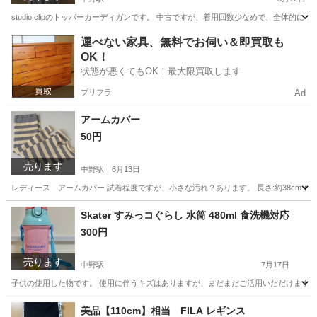
studio clipのトッパーカーディガンです。 中古ですが、着用回数少なめで、全体的
東京
中野区
中野駅
カーディガン
スタジオ
運べない家具、無料でお伺い＆即買取も
OK！
状態が悪くてもOK！最大限買取します
プリフラ
Ad
アームカバー
50円
売ります
中野駅
6月13日
レディース アームカバー 試着程度ですが、小さな汚れ？あります。 長さ:約38cm 色
東京
中野区
中野駅
小物
Skater すみっコぐらし 水筒 480ml 食洗機対応
300円
売ります
中野駅
7月17日
子供の使用した物です。 使用に伴うキズはありますが、まだまだご活用いただけます♪ 保
東京
中野区
中野駅
キッズ用品
すみっコぐらし
美品【110cm】相当 FILA レギンス