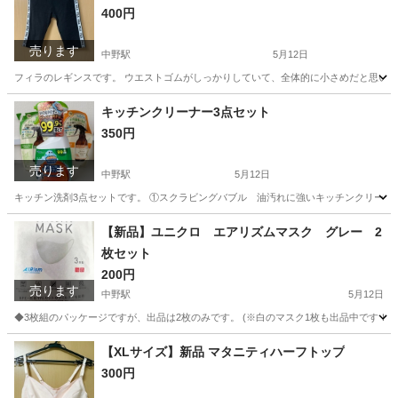
400円
売ります
中野駅
5月12日
フィラのレギンスです。 ウエストゴムがしっかりしていて、全体的に小さめだと思います。
東京
中野区
中野駅
キッズ用品
レギンス
キッチンクリーナー3点セット
350円
売ります
中野駅
5月12日
キッチン洗剤3点セットです。 ①スクラビングバブル 油汚れに強いキッチンクリーナー 
東京
中野区
中野駅
掃除用具
クリーナー
【新品】ユニクロ エアリズムマスク グレー 2
枚セット
200円
売ります
中野駅
5月12日
◆3枚組のパッケージですが、出品は2枚のみです。 (※白のマスク1枚も出品中です！) UNIQ
東京
中野区
中野駅
その他
ユニクロ
【XLサイズ】新品 マタニティハーフトップ
300円