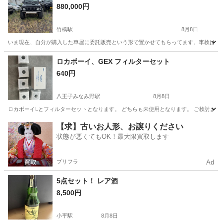
880,000円
竹橋駅
8月8日
いま現在、自分が購入した車屋に委託販売という形で置かせてもらってます。車検は切れて
東京
千代田区
竹橋駅
その他
ロカボーイ、GEX フィルターセット
640円
八王子みなみ野駅
8月8日
ロカボーイLとフィルターセットとなります。 どちらも未使用となります。 ご検討よ
東京
八王子市
八王子みなみ野駅
その他
ロカボーイ
【求】古いお人形、お譲りください
状態が悪くてもOK！最大限買取します
プリフラ
Ad
5点セット！ レア酒
8,500円
小平駅
8月8日