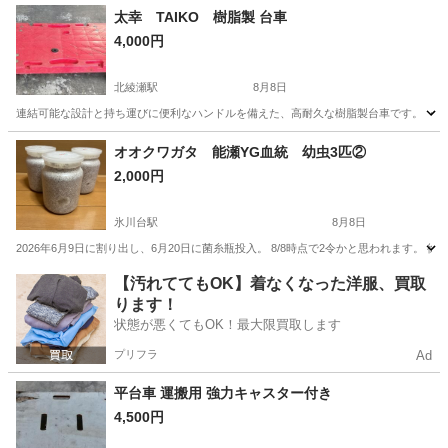
太幸 TAIKO 樹脂製 台車
4,000円
北綾瀬駅
8月8日
連結可能な設計と持ち運びに便利なハンドルを備えた、高耐久な樹脂製台車です。 ・間口×奥行×高さ(
東京
葛飾区
北綾瀬駅
その他
オオクワガタ 能瀬YG血統 幼虫3匹②
2,000円
氷川台駅
8月8日
2026年6月9日に割り出し、6月20日に菌糸瓶投入。 8/8時点で2令かと思われます。
東京
練馬区
氷川台駅
その他
菌糸
【汚れててもOK】着なくなった洋服、買取
ります！
状態が悪くてもOK！最大限買取します
プリフラ
Ad
平台車 運搬用 強力キャスター付き
4,500円