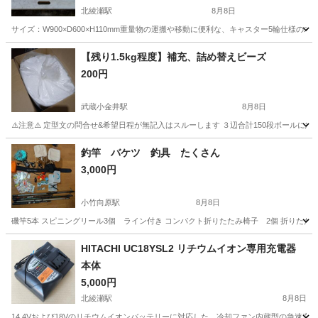
北綾瀬駅
8月8日
サイズ：W900×D600×H110mm重量物の運搬や移動に便利な、キャスター5輪仕様の木製平
東京
葛飾区
北綾瀬駅
その他
平台
【残り1.5kg程度】補充、詰め替えビーズ
200円
武蔵小金井駅
8月8日
⚠️注意⚠️ 定型文の問合せ&希望日程が無記入はスルーします ３辺合計150段ボールに約２
東京
小金井市
武蔵小金井駅
その他
釣竿 バケツ 釣具 たくさん
3,000円
小竹向原駅
8月8日
磯竿5本 スピニングリール3個 ライン付き コンパクト折りたたみ椅子 2個 折りたた
東京
板橋区
小竹向原駅
その他
HITACHI UC18YSL2 リチウムイオン専用充電器
本体
5,000円
北綾瀬駅
8月8日
14.4Vおよび18Vのリチウムイオンバッテリーに対応した、冷却ファン内蔵型の急速充電器本体です。 - ブ