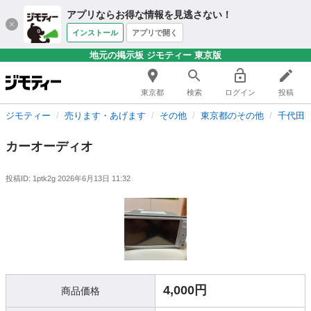
アプリならお得な情報を見逃さない！
インストール
アプリで開く
地元の掲示板 ジモティー 東京版
東京都
検索
ログイン
投稿
ジモティー
売ります・あげます
その他
東京都のその他
千代田
カーオーディオ
投稿ID: 1ptk2g
2026年6月13日 11:32
4,000円
商品価格