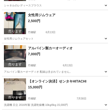
シャネルのレディースブラウス
東京
千代田区
竹橋駅
その他
女性用ジムウェア
2,500円
売ります
竹橋駅
6月13日
女性用ジムウェアセット
東京
千代田区
竹橋駅
その他
ジム
アルパイン製カーオーディオ
7,000円
売ります
竹橋駅
6月13日
アルパイン製カーオーディオ 配線は含まれていません。
東京
千代田区
竹橋駅
その他
アルパイン
【オンライン決済】せンタキHITACHI
15,000円
売ります
竹橋駅
7月30日
洗濯機 日立 2016年製 洗濯乾燥機 10kg/6kg 15,000円