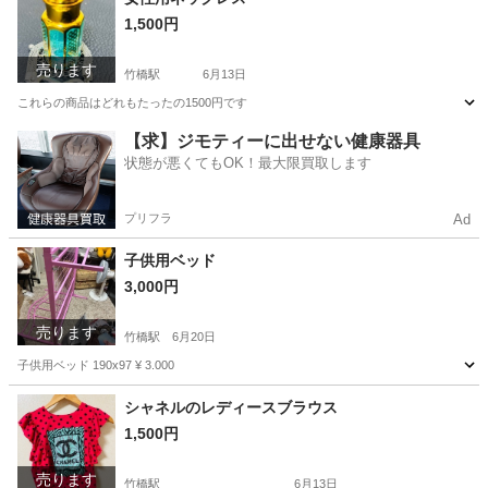
1,500円
売ります
竹橋駅
6月13日
これらの商品はどれもたったの1500円です
東京
千代田区
竹橋駅
その他
商品
【求】ジモティーに出せない健康器具
状態が悪くてもOK！最大限買取します
プリフラ
Ad
子供用ベッド
3,000円
売ります
竹橋駅
6月20日
子供用ベッド 190x97 ¥ 3.000
東京
千代田区
竹橋駅
その他
シャネルのレディースブラウス
1,500円
売ります
竹橋駅
6月13日