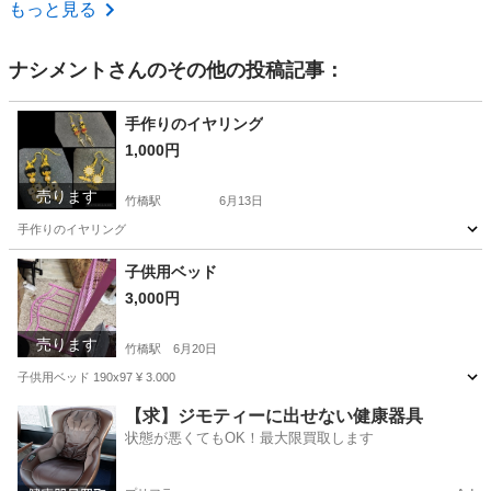
東京
墨田区
浅草駅
その他
もっと見る
ナシメント
さんのその他の投稿記事：
手作りのイヤリング
1,000円
売ります
竹橋駅
6月13日
手作りのイヤリング
東京
千代田区
竹橋駅
その他
子供用ベッド
3,000円
売ります
竹橋駅
6月20日
子供用ベッド 190x97 ¥ 3.000
東京
千代田区
竹橋駅
その他
【求】ジモティーに出せない健康器具
状態が悪くてもOK！最大限買取します