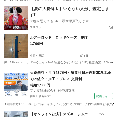
東京
葛飾区
北綾瀬駅
その他
YSL
【夏の大掃除🧹】いらない人形、査定しま
す❗️
状態が悪くてもOK！最大限買取します
プリフラ
Ad
ルアーロッド ロッドケース 釣竿
1,700円
小竹向原駅
8月8日
黒 210cm 1本 ルアーウェイト7〜14g 適合ライン1号から2.5号程度 白紫 18
東京
板橋区
小竹向原駅
その他
≪寮無料・月収43万円・派遣社員≫自動車系工場
での組立・加工・プレス 交替制
時給1,900円
フジ技研株式会社 神奈川支店
神奈川県 藤沢市
提携サイト
★新年度時給UP1,900円／残業・深夜2,375円 更に3か月毎に12万円の奨励金を含む
神奈川
藤沢市
その他
【オンライン決済】スズキ ジムニー JB22