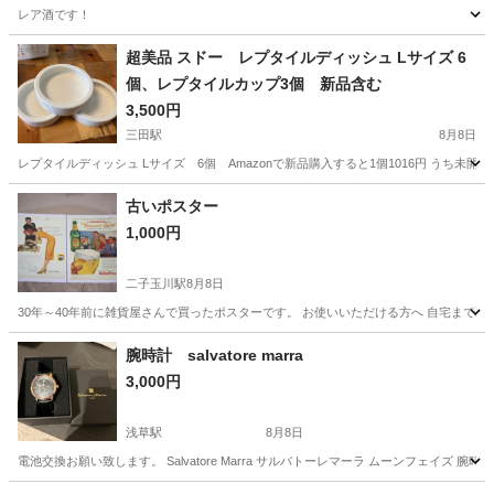
レア酒です！
東京
小平市
小平駅
その他
超美品 スドー レプタイルディッシュ Lサイズ 6
個、レプタイルカップ3個 新品含む
3,500円
三田駅
8月8日
レプタイルディッシュ Lサイズ 6個 Amazonで新品購入すると1個1016円 うち未開封新
東京
港区
三田駅
その他
古いポスター
1,000円
二子玉川駅
8月8日
30年～40年前に雑貨屋さんで買ったポスターです。 お使いいただける方へ 自宅まで
東京
世田谷区
二子玉川駅
その他
腕時計 salvatore marra
3,000円
浅草駅
8月8日
電池交換お願い致します。 Salvatore Marra サルバトーレマーラ ムーンフェイズ 