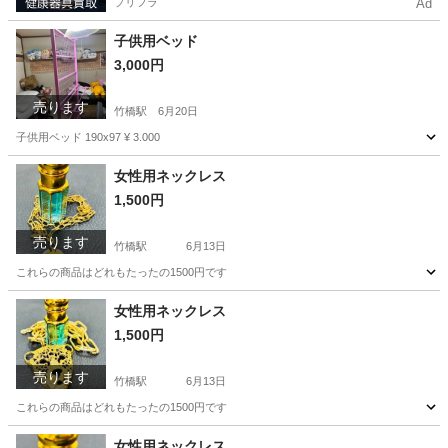
プリフラ
Ad
子供用ベッド
3,000円
売ります
竹橋駅
6月20日
子供用ベッド 190x97 ¥ 3.000
東京
千代田区
竹橋駅
その他
女性用ネックレス
1,500円
売ります
竹橋駅
6月13日
これらの商品はどれもたったの1500円です
東京
千代田区
竹橋駅
その他
商品
女性用ネックレス
1,500円
売ります
竹橋駅
6月13日
これらの商品はどれもたったの1500円です
東京
千代田区
竹橋駅
その他
商品
女性用ネックレス