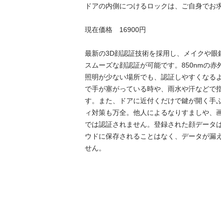
ドアの内側につけるロックは、ご自身でお求
現在価格　16900円

最新の3D顔認証技術を採用し、メイクや眼
スムーズな顔認証が可能です。850nmの
照明が少ない場所でも、認証しやすくなる
で手が塞がっている時や、雨水や汗などで
す。また、ドアに近付くだけで鍵が開く手
ィ対策も万全。他人によるなりすましや、
では認証されません。登録された顔データ
ウドに保存されることはなく、データが漏
せん。