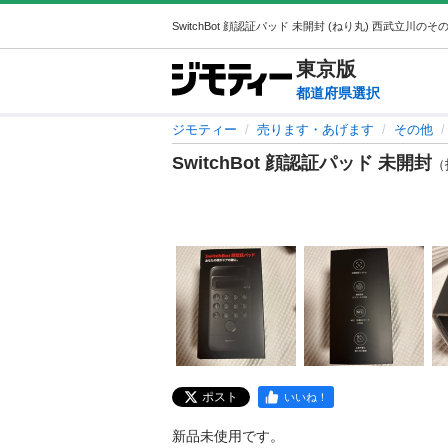
東京
版
都道府県選択
ジモティー
売ります・あげます
その他
SwitchBot 顔認証パッド 未開封
（投
ポスト
いいね！
新品未使用です。
