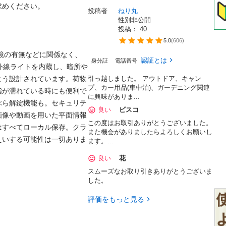
めください。

投稿者
ねり丸
性別非公開
投稿： 
40
5.0
(
606
)
鏡の有無などに関係なく、
認証とは
身分証
電話番号
赤外線ライトを内蔵し、暗所や
よう設計されています。荷物
引っ越しました。 アウトドア、キャン
プ、カー用品(車中泊)、ガーデニング関連
指が濡れている時にも便利で
に興味がありま...
ぶら解錠機能も。セキュリテ
良い
ビスコ
画像や動画を用いた平面情報
この度はお取引ありがとうございました。
はすべてローカル保存。クラ
また機会がありましたらよろしくお願いし
えいする可能性は一切ありま
ます。...
良い
花
スムーズなお取り引きありがとうございま
した。
評価をもっと見る