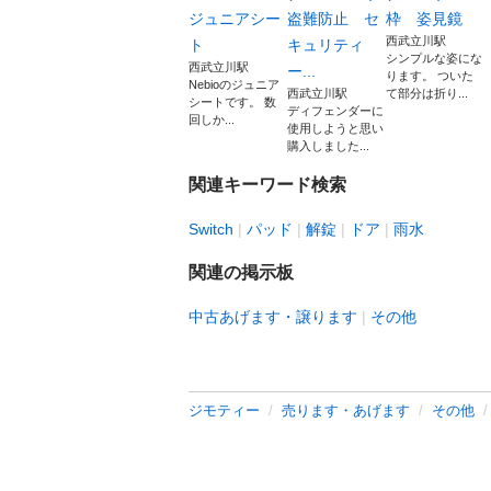
ジュニアシー
盗難防止 セ
枠 姿見鏡
西武立川駅
ト
キュリティ
シンプルな姿にな
西武立川駅
ー...
ります。 ついた
Nebioのジュニア
西武立川駅
て部分は折り...
シートです。 数
ディフェンダーに
回しか...
使用しようと思い
購入しました...
関連キーワード検索
Switch
パッド
解錠
ドア
雨水
関連の掲示板
中古あげます・譲ります
その他
ジモティー
売ります・あげます
その他