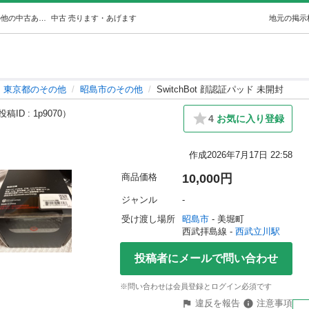
SwitchBot 顔認証パッド 未開封 (ねり丸) 西武立川のその他の中古あげます・譲ります｜ジモティーで不用品の処分
中古
売ります・あげます
地元の掲示
東京都のその他
昭島市のその他
SwitchBot 顔認証パッド 未開封
稿ID : 1p9070）
4
お気に入り登録
作成
2026年7月17日 22:58
商品価格
10,000円
ジャンル
-
受け渡し場所
昭島市
 - 美堀町
西武拝島線 - 
西武立川駅
投稿者にメールで問い合わせ
※問い合わせは会員登録とログイン必須です
違反を報告
注意事項