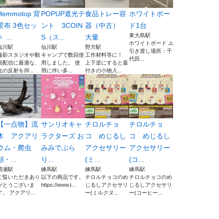
Hemmotop 背
POPUP遮光テ
食品トレー容
ホワイトボー
景布 3色セッ
ント 3COIN
器（中古）
ド1台
東大島駅
 ...
S（ス...
大量
ホワイトボード ⚠️
仙川駅
仙川駅
野方駅
引き渡し場所：千
撮影スタジオや動
キャンプで数回使
工作材料等に！
代田...
画配信に最適な、
用しました。 使
上下逆にすると蓋
光の反射を抑...
用に伴い多...
付きの小物入...
【一点物】流
サンリオキャ
チロルチョ
チロルチョ
木 アクアリ
ラクターズ お
コ めじるし
コ めじるし
ウム・爬虫
みみでぶら
アクセサリー
アクセサリー
類・...
り...
(ミ...
(コ...
清瀬駅
練馬駅
練馬駅
練馬駅
ご覧いただきあり
以下の商品です。
チロルチョコのめ
チロルチョコのめ
がとうございま
https://www.t...
じるしアクセサリ
じるしアクセサリ
す。 アクアリ...
ー(ミルクヌ...
ー(コーヒー...