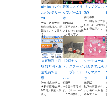
almike モバイ
韓国コスメリ
リップグロス
ルバッテリー
ップバーム3
3点
高円寺駅
20...
本
ト
ご不明な点がござ
大塚・帝京大学...
高円寺駅
いましたらお気軽
動作確認済み、問
ご不明な点がござ
にお尋ね下さ...
題なく、すぐ使え
いましたらお気軽
る。
にお尋ね下さ...
≪寮無料・月
【2個セッ
シナモロール
収43万円・派
ト】スヌーピ
おみみでぶら
遣社員≫自
ー プレミア
りんマスコ
動...
ムス...
ッ...
神奈川県 藤沢...
船堀駅
練馬駅
★新年度時給UP1,
バラ売り不可で
以下の商品です。
900円／残業・深
す。 クレーンゲ
シナモロール お
夜2,...
ームで獲得した...
みみでぶら...