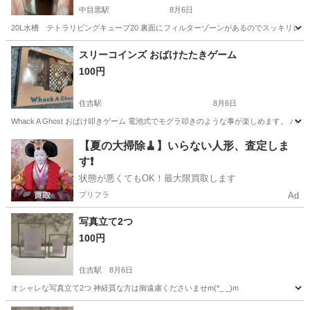
中目黒駅
8月6日
20L水槽 テトラリビングキューブ20 裏面にフィルターゾーンがあるのでスッキリレイアウトで
東京
目黒区
中目黒駅
その他
水槽
スリーコインズ おばけたたきゲーム
100円
住吉駅
8月6日
Whack A Ghost おばけ叩きゲーム 電池式でモグラ叩きのような事が楽しめます
東京
江東区
住吉駅
その他
スリーコインズ
【夏の大掃除🧹】いらない人形、査定しま
す❗️
状態が悪くてもOK！最大限買取します
プリフラ
Ad
写真立て2つ
100円
住吉駅
8月6日
オシャレな写真立て2つ 神経質な方は御遠慮くださいませm(*_ _)m
東京
江東区
住吉駅
その他