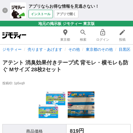
アプリならお得な情報を見逃さない！
インストール
アプリで開く
地元の掲示板 ジモティー 東京版
東京都
検索
ログイン
投稿
ジモティー
売ります・あげます
その他
東京都のその他
目黒区
アテント 消臭効果付きテープ式 背モレ・横モレも防
ぐ Mサイズ 28枚2セット
投稿ID: 1p5xq9
819円
商品価格