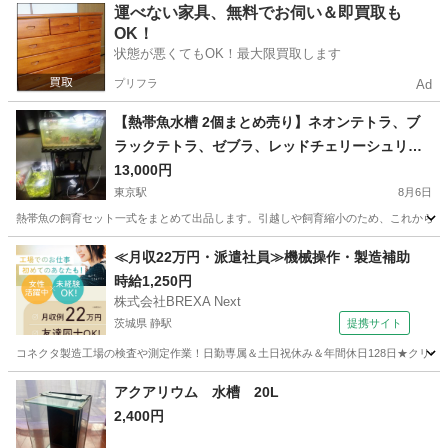
東京
練馬区
平和台駅
その他
無料
運べない家具、無料でお伺い＆即買取も
OK！
状態が悪くてもOK！最大限買取します
プリフラ
Ad
【熱帯魚水槽 2個まとめ売り】ネオンテトラ、ブ
ラックテトラ、ゼブラ、レッドチェリーシュリン
プ、フィルター、ヒーター、ライト等一式
13,000円
東京駅
8月6日
熱帯魚の飼育セット一式をまとめて出品します。引越しや飼育縮小のため、これから始める方にもおすすめです。 
東京
板橋区
東京駅
その他
レッドチェリーシュリンプ
≪月収22万円・派遣社員≫機械操作・製造補助
時給1,250円
株式会社BREXA Next
茨城県 静駅
提携サイト
コネクタ製造工場の検査や測定作業！日勤専属＆土日祝休み＆年間休日128日★クリーン
茨城
常陸大宮市
静駅
その他
アクアリウム 水槽 20L
2,400円