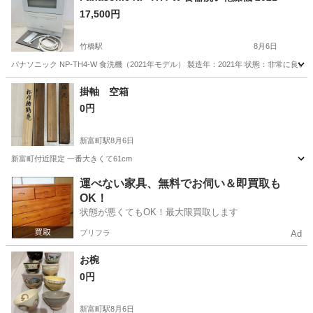
17,500円
竹橋駅
8月6日
パナソニック NP-TH4-W 食洗機（2021年モデル） 製造年：2021年 状態：非常に良
東京
千代田区
竹橋駅
その他
掛軸 空箱
0円
新富町駅
8月6日
新富町付近限定 一番大きくて61cm
東京
中央区
新富町駅
その他
空箱
運べない家具、無料でお伺い＆即買取も
OK！
状態が悪くてもOK！最大限買取します
プリフラ
Ad
お椀
0円
新富町駅
8月6日