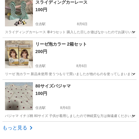
スライディングカーレース
100円
住吉駅
8月6日
スライディングカーレース 車4つセット 購入した日しか遊ばなかったのでお譲りいたします。
東京
江東区
住吉駅
その他
リーゼ泡カラー 2箱セット
200円
住吉駅
8月6日
リーゼ 泡カラー 新品未使用 使うつもりで買いましたが他のものを使ってしまいました
東京
江東区
住吉駅
その他
80サイズパジャマ
100円
住吉駅
8月6日
パジャマ イチゴ柄 80サイズ 子供が着用しましたので神経質な方は御遠慮くださいませ(⁎ᴗ͈ˬ
東京
江東区
住吉駅
その他
パジャマ
もっと見る