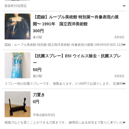
新富町付近限定
東京
中央区
新富町駅
その他
【図録】ルーブル美術館 特別展〜肖像表現の展
開〜 1991年 国立西洋美術館
300円
春日駅
8月6日
図録：ルーブル美術館 特別展-国立西洋美術館-肖像表現の展開 1991年9月18日-12
東京
文京区
春日駅
その他
【抗菌スプレー】Efil ウイルス除去・抗菌スプレ
ー
50円
菊川駅
8月6日
スプレー状の抗菌スプレーです。 複数あります。1つ50円でお譲りします。 定価80
東京
墨田区
菊川駅
その他
スプレー
刀置き
0円
平和台駅
8月6日
模擬刀などを置くことができる刀置きです。 練馬区にある自宅まで取りに来ていただけ