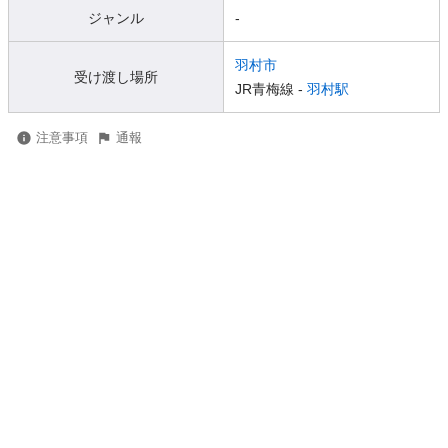
ジャンル
-
羽村市
受け渡し場所
JR青梅線 -
羽村駅
注意事項
通報