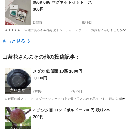
東京
足立区
西新井駅
その他
0808-086 マグネットセット ス
300円
日野市
8月8日
★★★★★ ご自宅にある不要品を是非ジモティースポットへお持ち込みしませんか？ 家電や家具
東京
日野市
その他
現地
もっと見る
山茶花
さんのその他の投稿記事：
メダカ 鉄仮面 10匹 1000円
1,000円
売ります
羽村駅
7月29日
鉄仮面は幹之(ミユキ)メダカのグレードの中で最上位とされる品種です。 頭の先端から尾
東京
羽村市
羽村駅
その他
鉄仮面
イチジク苗 ロンドボルドー 700円 残り2本
700円