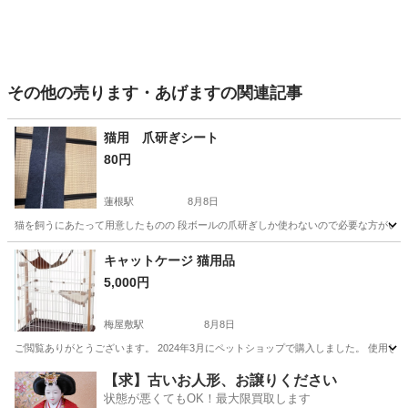
その他の売ります・あげますの関連記事
猫用 爪研ぎシート
80円
蓮根駅
8月8日
猫を飼うにあたって用意したものの 段ボールの爪研ぎしか使わないので必要な方がいらっ
東京
板橋区
蓮根駅
その他
キャットケージ 猫用品
5,000円
梅屋敷駅
8月8日
ご閲覧ありがとうございます。 2024年3月にペットショップで購入しました。 使用しなくなっ
東京
大田区
梅屋敷駅
その他
【求】古いお人形、お譲りください
状態が悪くてもOK！最大限買取します