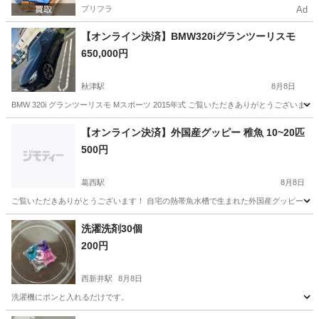
プリフラ
Ad
【オンライン決済】BMW320iグランツーリスモ
650,000円
秋津駅
8月8日
BMW 320i グランツーリスモ Mスポーツ 2015年式 ご覧いただきありがとうございます。
東京
清瀬市
秋津駅
その他
グランツーリスモ
【オンライン決済】外国産グッピー 稚魚 10~20匹
500円
葛西駅
8月8日
ご覧いただきありがとうございます！ 自宅の熱帯魚水槽で生まれた外国産グッピー（ミッ
東京
江戸川区
葛西駅
その他
グッピー
洗濯洗剤30個
200円
西新井駅
8月8日
洗濯機にポンと入れるだけです。