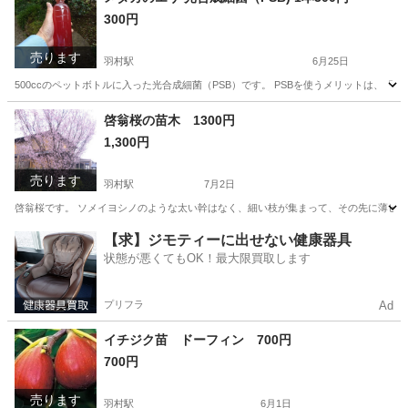
300円
売ります
羽村駅
6月25日
500ccのペットボトルに入った光合成細菌（PSB）です。 PSBを使うメリットは、
東京
羽村市
羽村駅
その他
PSB
啓翁桜の苗木 1300円
1,300円
売ります
羽村駅
7月2日
啓翁桜です。 ソメイヨシノのような太い幹はなく、細い枝が集まって、その先に薄ピンク
東京
羽村市
羽村駅
その他
苗木
【求】ジモティーに出せない健康器具
状態が悪くてもOK！最大限買取します
プリフラ
Ad
イチジク苗 ドーフィン 700円
700円
売ります
羽村駅
6月1日