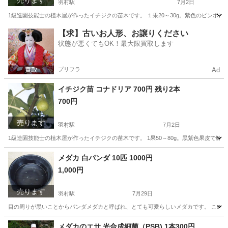
売ります
羽村駅
7月2日
1級造園技能士の植木屋が作ったイチジクの苗木です。 １果20～30g。紫色のピンポン
東京
羽村市
羽村駅
その他
イチジク
【求】古いお人形、お譲りください
状態が悪くてもOK！最大限買取します
プリフラ
Ad
イチジク苗 コナドリア 700円 残り2本
700円
売ります
羽村駅
7月2日
1級造園技能士の植木屋が作ったイチジクの苗木です。 1果50～80g。黒紫色果皮で鮮
東京
羽村市
羽村駅
その他
イチジク
メダカ 白パンダ 10匹 1000円
1,000円
売ります
羽村駅
7月29日
目の周りが黒いことからパンダメダカと呼ばれ、とても可愛らしいメダカです。 この春生ま
東京
羽村市
羽村駅
その他
メダカ
メダカのエサ 光合成細菌（PSB) 1本300円