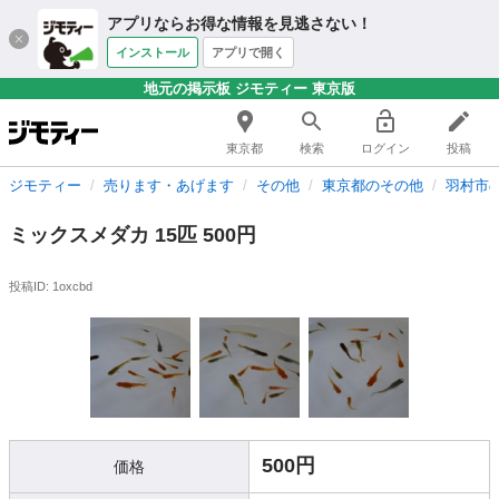
アプリならお得な情報を見逃さない！
インストール
アプリで開く
地元の掲示板 ジモティー 東京版
東京都
検索
ログイン
投稿
ジモティー
売ります・あげます
その他
東京都のその他
羽村市
ミックスメダカ 15匹 500円
投稿ID: 1oxcbd
500円
価格