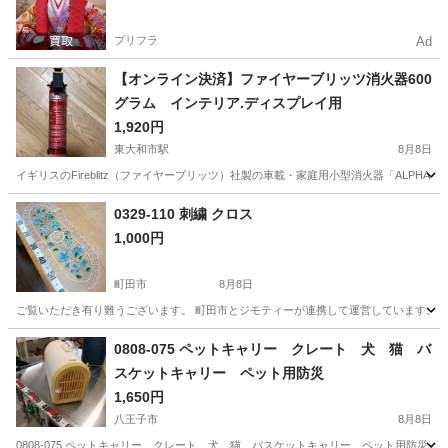
プリフラ
Ad
【オンライン決済】ファイヤーブリッツ消火器600
グラム インテリア.ディスプレイ用
1,920円
東大和市駅
8月8日
イギリスのFireblitz（ファイヤーブリッツ）社製の車載・家庭用小型消火器「ALPH
東京
小平市
東大和市駅
その他
0329-110 刺繍 クロス
1,000円
町田市
8月8日
ご覧いただき有り難うございます。 町田市とジモティーが連携して運営しています。 粗
東京
町田市
その他
リユース
0808-075 ペットキャリー クレート 犬 猫 バ
スケットキャリー ペット用防災
1,650円
八王子市
8月8日
0808-075 ペットキャリー クレート 犬 猫 バスケットキャリー ペット用防災 