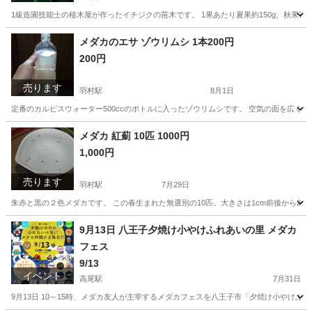
1級造園技能士の植木屋が作ったイチジクの苗木です。 1果あたり夏果約150g、秋果70
東京
羽村市
羽村駅
その他
イチジク
メダカのエサ ゾウリムシ 1本200円
200円
売ります
羽村駅
8月1日
定番のカルピスウォーター500ccのボトルに入ったゾウリムシです。 空気の面を広く
東京
羽村市
羽村駅
その他
ゾウリムシ
メダカ 紅薊 10匹 1000円
1,000円
売ります
羽村駅
7月29日
朱赤と黒の２色メダカです。 この春生まれた無選別の10匹。大きさは1cm前後から2
東京
羽村市
羽村駅
その他
メダカ
9月13日 八王子夕焼け小やけふれあいの里 メダカ
フェス
9/13
イベント
高尾駅
7月31日
9月13日 10～15時、メダカ友人が主宰するメダカフェスを八王子市「夕焼け小やけふ