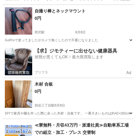
東京
八王子市
その他
キャリー
自撮り棒とネックマウント
0円
所沢駅
8月8日
GoProで使ってましたがカメラ無くしたので不要になりました
東京
東村山市
所沢駅
その他
自撮り棒
【求】ジモティーに出せない健康器具
状態が悪くてもOK！最大限買取します
プリフラ
Ad
木材 合板
0円
四谷三丁目駅
8月8日
DIYで家具や棚を作った際に余った木材・合板です。 一番大きいものは約42×182c
東京
新宿区
四谷三丁目駅
その他
≪寮無料・月収43万円・派遣社員≫自動車系工場
での組立・加工・プレス 交替制