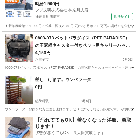
時給1,900円
フジ技研株式会社 神奈川支店
神奈川県 藤沢市
提携サイト
★新年度時給UP1,900円／残業・深夜2,375円 更に3か月毎に12万円の奨励金を含む
神奈川
藤沢市
その他
0808-073 ペットパラダイス（PET PARADISE）
の王冠柄キャスター付きペット用キャリーバッ
グ CV
4,150円
八王子市
8月8日
0808-073 ペットパラダイス（PET PARADISE）の王冠柄キャスター付きペット
東京
八王子市
その他
PET
差し上げます。ウンベラータ
0円
稲荷町駅
8月8日
ウンベラータ お好きな方に差し上げます。取りにきてくれる方限定です。 枝切りか
東京
台東区
稲荷町駅
その他
ウンベラータ
【汚れててもOK】着なくなった洋服、買取
ります！
状態が悪くてもOK！最大限買取します