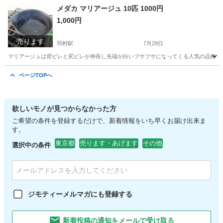
東京
八王子市
高尾駅
フリーマーケット
メダカ
メダカ マリアージュ 10匹 1000円
1,000円
売ります
羽村駅
7月29日
マリアージュは背ビレと尻ビレが伸長し先端が白いフサフサになってくる人気の品種です。 
東京
羽村市
羽村駅
その他
マリアージュ
ページTOPへ
欲しいモノが見つからなかった方
ご希望の条件を登録するだけで、新着情報をいち早くお届け出来ま
す。
東京都
売ります・あげます
その他
選択中の条件
ジモティーメルマガにも登録する
新着投稿の通知をメールで受け取る