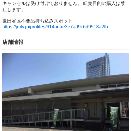
キャンセルは受け付けておりません。 転売⽬的の購⼊は禁
⽌します。

https://jmty.jp/profiles/614adae3e7ad9c6d9518a2fb
店舗情報