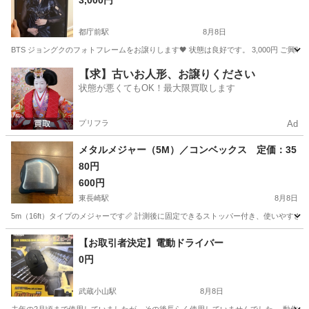
3,000円
都庁前駅
8月8日
BTS ジョングクのフォトフレームをお譲りします🖤 状態は良好です。 3,000円 ご
東京
新宿区
都庁前駅
その他
BTS
【求】古いお人形、お譲りください
状態が悪くてもOK！最大限買取します
プリフラ
Ad
メタルメジャー（5M）／コンベックス 定価：35
80円
600円
東長崎駅
8月8日
5m（16ft）タイプのメジャーです📏 計測後に固定できるストッパー付き、使いやすさ◎
東京
豊島区
東長崎駅
その他
メジャー
【お取引者決定】電動ドライバー
0円
武蔵小山駅
8月8日