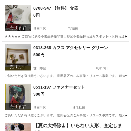
東京
世田谷区
その他
リユース
0708-347 【無料】 食器
0円
売ります
世田谷区
7月8日
★★★★★ ご自宅にある不要品を是非世田谷区不要品持ち込みスポットへお持ち込みしません
東京
世田谷区
食器
スポット
0613-368 カフス アクセサリー グリーン
500円
売ります
世田谷区
6月13日
ご覧いただき有り難うございます。 世⽥⾕区のごみ事業・リユース事業です。 粗⼤ごみ
東京
世田谷区
アクセサリー
リユース
0531-197 ファスナーセット
300円
売ります
世田谷区
5月31日
ご覧いただき有り難うございます。 世⽥⾕区のごみ事業・リユース事業です。 粗⼤ごみ
東京
世田谷区
その他
リユース
【夏の大掃除🧹】いらない人形、査定しま