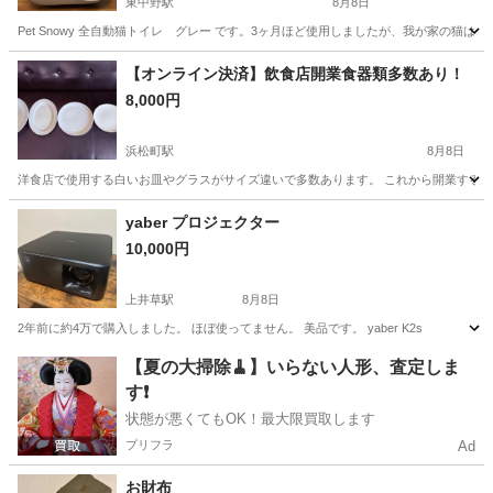
東中野駅
8月8日
Pet Snowy 全自動猫トイレ グレー です。3ヶ月ほど使用しましたが、我が家の
東京
中野区
東中野駅
その他
【オンライン決済】飲食店開業食器類多数あり！
8,000円
浜松町駅
8月8日
洋食店で使用する白いお皿やグラスがサイズ違いで多数あります。 これから開業する方
東京
港区
浜松町駅
その他
飲食店
yaber プロジェクター
10,000円
上井草駅
8月8日
2年前に約4万で購入しました。 ほぼ使ってません。 美品です。 yaber K2s
東京
練馬区
上井草駅
その他
yaber
【夏の大掃除🧹】いらない人形、査定しま
す❗️
状態が悪くてもOK！最大限買取します
プリフラ
Ad
お財布