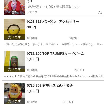
す❗️
状態が悪くてもOK！最大限買取します
プリフラ
Ad
0128-312 バングル アクセサリー
300円
売ります
世田谷区
5月21日
ご覧いただき有り難うございます。 世⽥⾕区のごみ事業・リユース事業です。 粗⼤ごみ
東京
世田谷区
スポーツ
リユース
0711-200 TOP TRUMPSカードゲーム
1,000円
売ります
世田谷区
7月11日
★★★★★ ご自宅にある不要品を是非世田谷区不要品持ち込みスポットへお持ち込みしません
東京
世田谷区
カードゲーム
スポット
0725-303 有馬記念 ぬいぐるみ
1,000円
売ります
世田谷区
7月25日