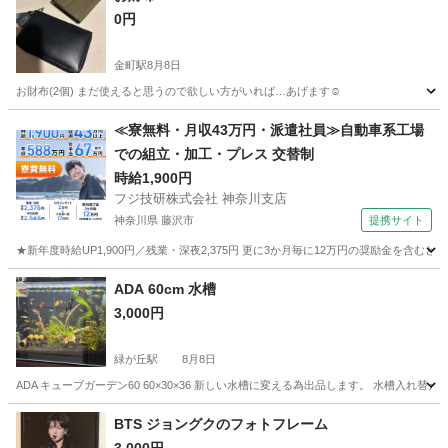
0円
金町駅
8月8日
お財布(2個) まだ使えると思うので欲しい方がいれば…あげます☺︎
東京
葛飾区
金町駅
その他
≪寮無料・月収43万円・派遣社員≫自動車系工場
での組立・加工・プレス 交替制
時給1,900円
フジ技研株式会社 神奈川支店
神奈川県 藤沢市
提携サイト
★新年度時給UP1,900円／残業・深夜2,375円 更に3か月毎に12万円の奨励金を含む
神奈川
藤沢市
その他
ADA 60cm 水槽
3,000円
緑が丘駅
8月8日
ADA キューブガーデン60 60×30×36 新しい水槽に変える為出品します。 水槽入
東京
目黒区
緑が丘駅
その他
BTS ジョングクのフォトフレーム