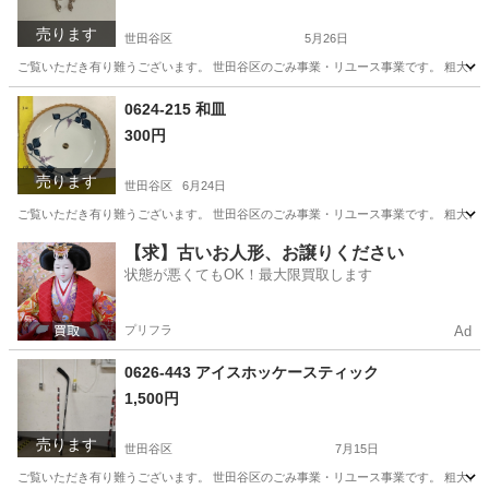
売ります
世田谷区
5月26日
ご覧いただき有り難うございます。 世⽥⾕区のごみ事業・リユース事業です。 粗⼤ごみ
東京
世田谷区
アクセサリー
リユース
0624-215 和皿
300円
売ります
世田谷区
6月24日
ご覧いただき有り難うございます。 世⽥⾕区のごみ事業・リユース事業です。 粗⼤ごみ
東京
世田谷区
食器
リユース
【求】古いお人形、お譲りください
状態が悪くてもOK！最大限買取します
プリフラ
Ad
0626-443 アイスホッケースティック
1,500円
売ります
世田谷区
7月15日
ご覧いただき有り難うございます。 世⽥⾕区のごみ事業・リユース事業です。 粗⼤ごみ