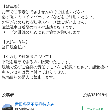
【駐⾞場】

お車でご来場はできませんのでご注意ください

必ず近くのコインパーキングなどをご利用ください。

お車がとめられる駐車スペースはございません。

違法駐車は近隣の方々の迷惑となります、

サービス継続のためにもご協力お願いします。

【⽀払い⽅法】

当日現金払い

【引渡しの対象者について】

下記を遵守できる⽅に販売いたします。

現地で必ずご⾃⾝の責任でモノをご確認ください。譲受後の
キャンセルは受け付けておりません。

転売⽬的の購⼊は禁⽌します。
投稿者
投稿
321919
件
世田谷区不要品持込み
性別非公開
フォローする