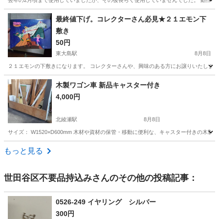
去年の2月頃まで使用していましたが、その後長らく使用していませんでした。 動作
東京
品川区
武蔵小山駅
その他
最終値下げ。コレクターさん必見★２１エモン下
敷き
50円
東大島駅
8月8日
２１エモンの下敷きになります。 コレクターさんや、興味のある方にお譲りいたします
東京
江東区
東大島駅
その他
下敷き
木製ワゴン車 新品キャスター付き
4,000円
北綾瀬駅
8月8日
サイズ： W1520×D600mm 木材や資材の保管・移動に便利な、キャスター付きの木製ワ
東京
葛飾区
北綾瀬駅
その他
キャスター
もっと見る
世田谷区不要品持込み
さんのその他の投稿記事：
0526-249 イヤリング シルバー
300円