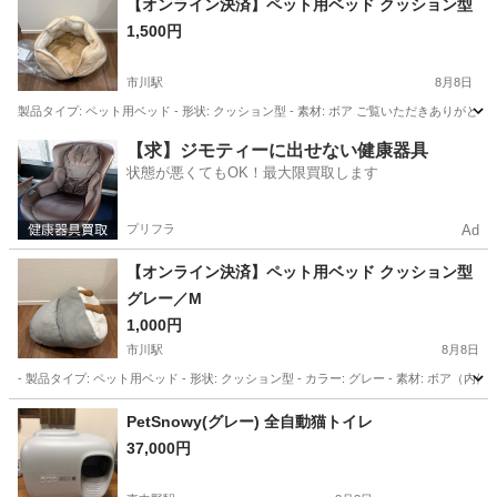
【オンライン決済】ペット用ベッド クッション型
1,500円
市川駅
8月8日
製品タイプ: ペット用ベッド - 形状: クッション型 - 素材: ボア ご覧いただきあり
東京
江戸川区
市川駅
その他
【求】ジモティーに出せない健康器具
状態が悪くてもOK！最大限買取します
プリフラ
Ad
【オンライン決済】ペット用ベッド クッション型
グレー／M
1,000円
市川駅
8月8日
- 製品タイプ: ペット用ベッド - 形状: クッション型 - カラー: グレー - 素材: 
東京
江戸川区
市川駅
その他
PetSnowy(グレー) 全自動猫トイレ
37,000円