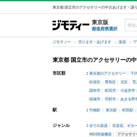
東京都 国立市のアクセサリーの中古あげます・譲
東京版
都道府県選択
ジモティー
売ります・あげます
楽器
東京都 国立市のアクセサリーの
市区郡
：
東京都のアクセサリー
千
杉並区
豊島区
北区
荒
調布市
町田市
小金井市
稲城市
羽村市
あきる野
駅
：
竹橋駅
東京駅
町田駅
ジャンル
：
全ての楽器
弦楽器、ギタ
MIDI関連機器
アクセサリ