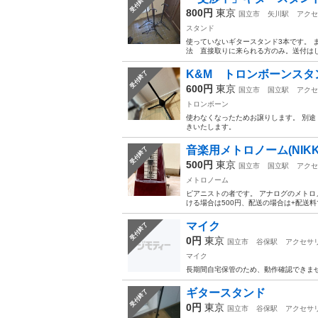
受付終了
800円
東京
国立市
矢川駅
アクセ
スタンド
使っていないギタースタンド3本です。 
法 直接取りに来られる方のみ。送付はし
K&M トロンボーンスタ
受付終了
600円
東京
国立市
国立駅
アクセ
トロンボーン
使わなくなったためお譲りします。 別
きいたします。
音楽用メトロノーム(NIK
受付終了
500円
東京
国立市
国立駅
アクセ
メトロノーム
ピアニストの者です。 アナログのメトロ
ける場合は500円、配送の場合は+配送料
マイク
受付終了
0円
東京
国立市
谷保駅
アクセサ
マイク
長期間自宅保管のため、動作確認できませ
ギタースタンド
受付終了
0円
東京
国立市
谷保駅
アクセサ