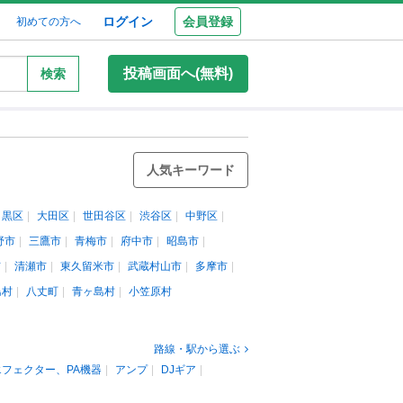
ログイン
会員登録
初めての方へ
投稿画面へ(無料)
検索
人気キーワード
目黒区
大田区
世田谷区
渋谷区
中野区
野市
三鷹市
青梅市
府中市
昭島市
市
清瀬市
東久留米市
武蔵村山市
多摩市
島村
八丈町
青ヶ島村
小笠原村
路線・駅から選ぶ
エフェクター、PA機器
アンプ
DJギア