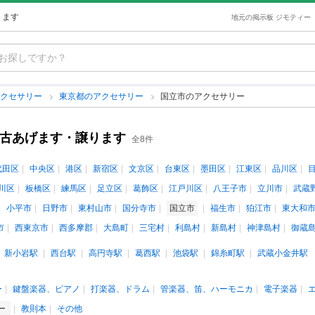
ります
地元の掲示板 ジモティー
アクセサリー
東京都のアクセサリー
国立市のアクセサリー
中古あげます・譲ります
全8件
代田区
中央区
港区
新宿区
文京区
台東区
墨田区
江東区
品川区
川区
板橋区
練馬区
足立区
葛飾区
江戸川区
八王子市
立川市
武蔵
小平市
日野市
東村山市
国分寺市
国立市
福生市
狛江市
東大和
市
西東京市
西多摩郡
大島町
三宅村
利島村
新島村
神津島村
御蔵
新小岩駅
西台駅
高円寺駅
葛西駅
池袋駅
錦糸町駅
武蔵小金井駅
ー
鍵盤楽器、ピアノ
打楽器、ドラム
管楽器、笛、ハーモニカ
電子楽器
ー
教則本
その他