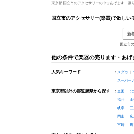
東京都 国立市のアクセサリーの中古あげます・譲りま
国立市のアクセサリー(楽器)で欲しい
新
国立市の
他の条件で楽器の売ります・あげ
人気キーワード
：
メダカ
スーパー
東京都以外の都道府県から探す
：
全国
北
福井
山
岐阜
三
岡山
広
宮崎
鹿