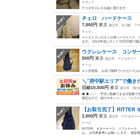
スタンド
アコギやエレキを縦に置けます。
チェロ ハードケース
受付終了
7,800円
東京
国立市
矢川駅
ア
チェロ
イーストマンのチェロ用ハードケース、
ます。 2012年頃にネットで6万円程で
ウクレレケース コンサ
受付終了
500円
東京
国立市
アクセサリー
ケース
３ヶ月使用。 お店で無料でいただいたも
＼”府中駅エリア”で働き
日給10,500円
東京
国立市
国立
◆ ◆ ／／ 平日に勤務できる方急募
固定なので、続けやすい♪♪ ＼＼ 『シフ
【お取引完了】RITTER
受付終了
2,000円
東京
国立市
アクセサリ
ケース
RITTER ギターケース ソフトケー
ん。 お写真参考にお願いします。 保証期