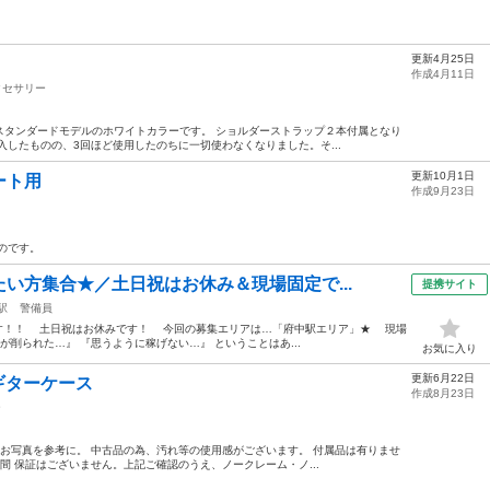
更新4月25日
作成4月11日
クセサリー
スタンダードモデルのホワイトカラーです。 ショルダーストラップ２本付属となり
購入したものの、3回ほど使用したのちに一切使わなくなりました。そ...
更新10月1日
ート用
作成9月23日
のです。
たい方集合★／土日祝はお休み＆現場固定で...
提携サイト
駅
警備員
です！！ 土日祝はお休みです！ 今回の募集エリアは…「府中駅エリア」★ 現場
トが削られた…』 『思うように稼げない…』 ということはあ...
お気に入り
更新6月22日
 ギターケース
作成8月23日
ー
ス お写真を参考に。 中古品の為、汚れ等の使用感がございます。 付属品は有りませ
間 保証はございません。上記ご確認のうえ、ノークレーム・ノ...