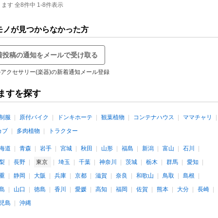
す 全8件中 1-8件表示
モノが見つからなかった方
着投稿の通知をメールで受け取る
アクセサリー(楽器)の新着通知メール登録
ますを探す
制服
原付バイク
ドンキホーテ
観葉植物
コンテナハウス
ママチャリ
カブ
多肉植物
トラクター
海道
青森
岩手
宮城
秋田
山形
福島
新潟
富山
石川
梨
長野
東京
埼玉
千葉
神奈川
茨城
栃木
群馬
愛知
重
静岡
大阪
兵庫
京都
滋賀
奈良
和歌山
鳥取
島根
島
山口
徳島
香川
愛媛
高知
福岡
佐賀
熊本
大分
長崎
児島
沖縄