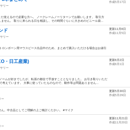
作成5月17日
サリー
まだ使えるので必要な方へ。 ノークレームノーリターンでお願いします。 取引方
ません。 取りに来られる日を相談し、その時間ぐらいに大きめのビニール袋...
更新11月8日
ンド
作成11月5日
サリー
途トロンボーン用マウスピース出品中のため、まとめて購入いただける場合はお値引
更新6月2日
KO・日工産業)
作成6月1日
サリー
ノームが好きでしたが、転居の都合で手放すこととなりました。 お引き取りいただ
で考えています。 大事に使っていたものなので、動作等は問題ありません...
更新5月30日
作成5月29日
リー
ん。中古品としてご理解の上ご検討ください。 #マイク
更新11月21日
作成11月20日
リー