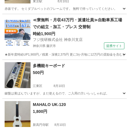
東京駅
8月10日
赤坂です。 セミダブルベットのフレームです。 無料で持っていってください。
東京
中央区
東京駅
鍵盤楽器、ピアノ
セミダブル
≪寮無料・月収43万円・派遣社員≫自動車系工場
での組立・加工・プレス 交替制
時給1,900円
フジ技研株式会社 神奈川支店
神奈川県 藤沢市
提携サイト
★新年度時給UP1,900円／残業・深夜2,375円 更に3か月毎に12万円の奨励金を含む
神奈川
藤沢市
その他
多機能キーボード
500円
江東区
8月10日
鍵盤は黄ばんでいますが、まだ使えるので、ご入用の方いらっしゃれば。
東京
江東区
電子楽器
MAHALO UK-120
1,800円
新高円寺駅
8月10日