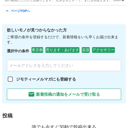
別の製品にしたのでお譲りします。 丈夫なモニターで、まだ全然使えます。 1680×10
東京
国立市
矢川駅
周辺機器
モニター
ページTOPへ
欲しいモノが見つからなかった方
ご希望の条件を登録するだけで、新着情報をいち早くお届け出来ま
す。
東京都
売ります・あげます
楽器
アクセサリー
選択中の条件
ジモティーメルマガにも登録する
新着投稿の通知をメールで受け取る
投稿
誰でも今すぐ30秒で投稿出来る