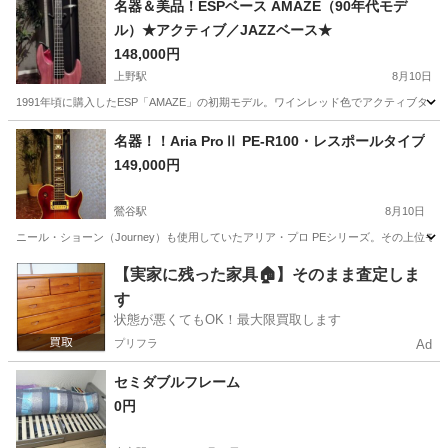
名器＆美品！ESPベース AMAZE（90年代モデ
ル）★アクティブ／JAZZベース★
148,000円
上野駅
8月10日
1991年頃に購入したESP「AMAZE」の初期モデル。ワインレッド色でアクティブタ
東京
台東区
上野駅
弦楽器、ギター
ESP
名器！！Aria ProⅡ PE-R100・レスポールタイプ
149,000円
鶯谷駅
8月10日
ニール・ショーン（Journey）も使用していたアリア・プロ PEシリーズ。その上位モデ
東京
台東区
鶯谷駅
弦楽器、ギター
東京
台東区
【実家に残った家具🏠】そのまま査定しま
す
入谷駅
弦楽器、ギター
R100
状態が悪くてもOK！最大限買取します
プリフラ
Ad
セミダブルフレーム
0円