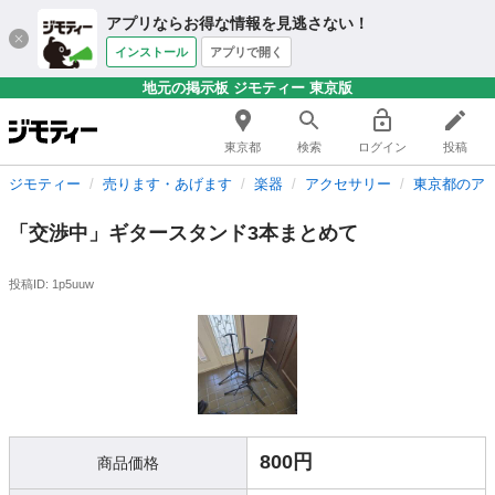
アプリならお得な情報を見逃さない！
インストール
アプリで開く
地元の掲示板 ジモティー 東京版
東京都
検索
ログイン
投稿
ジモティー
売ります・あげます
楽器
アクセサリー
東京都のア
「交渉中」ギタースタンド3本まとめて
投稿ID: 1p5uuw
800円
商品価格