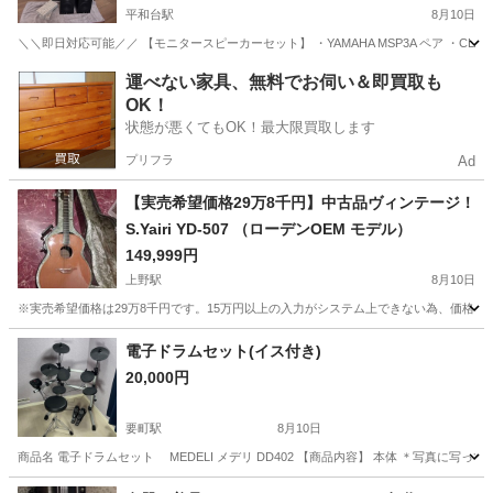
平和台駅
8月10日
＼＼即日対応可能／／ 【モニタースピーカーセット】 ・YAMAHA MSP3A ペア ・CLAS
東京
練馬区
平和台駅
エフェクター、PA機器
MST
運べない家具、無料でお伺い＆即買取も
OK！
状態が悪くてもOK！最大限買取します
プリフラ
Ad
【実売希望価格29万8千円】中古品ヴィンテージ！
S.Yairi YD-507 （ローデンOEM モデル）
149,999円
上野駅
8月10日
※実売希望価格は29万8千円です。15万円以上の入力がシステム上できない為、価格を一
東京
台東区
上野駅
弦楽器、ギター
電子ドラムセット(イス付き)
20,000円
要町駅
8月10日
商品名 電子ドラムセット MEDELI メデリ DD402 【商品内容】 本体 ＊写真に
東京
豊島区
要町駅
電子楽器