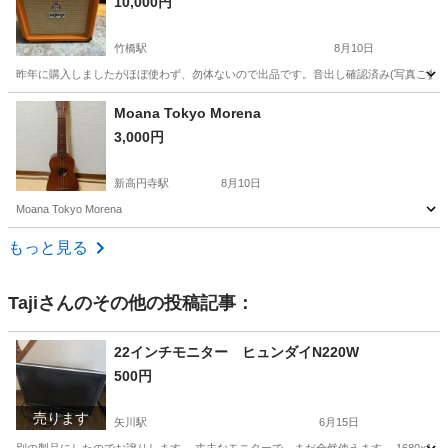
10,000円
竹橋駅
8月10日
昨年に購入しましたがほぼ使わず、勿体ないので出品です。音出し確認済み(写真ご参考
東京
千代田区
竹橋駅
アンプ
Moana Tokyo Morena
3,000円
新高円寺駅
8月10日
Moana Tokyo Morena
東京
杉並区
新高円寺駅
弦楽器、ギター
もっと見る
Taji
さんのその他の投稿記事：
22インチモニター ヒュンダイN220W
500円
売ります
矢川駅
6月15日