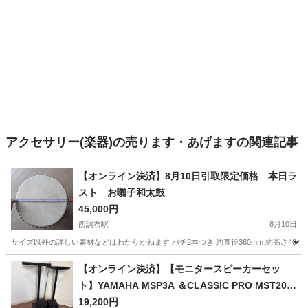
アクセサリー(楽器)の売ります・あげますの関連記事
【オンライン決済】8月10日引取限定価格 本日ラ
スト お囃子和太鼓
45,000円
西調布駅
8月10日
サイズ以外の詳しい素材などはわかりかねます バチ2本つき 約直径360mm 約高さ400m
東京
三鷹市
西調布駅
打楽器、ドラム
お囃子
【オンライン決済】【モニタースピーカーセッ
ト】YAMAHA MSP3A ＆CLASSIC PRO MST20ペ
ア
19,200円