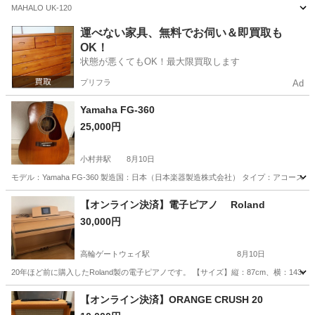
MAHALO UK-120
東京
杉並区
新高円寺駅
弦楽器、ギター
運べない家具、無料でお伺い＆即買取も
OK！
状態が悪くてもOK！最大限買取します
プリフラ
Ad
Yamaha FG-360
25,000円
小村井駅
8月10日
モデル：Yamaha FG-360 製造国：日本（日本楽器製造株式会社） タイプ：アコーステ
東京
墨田区
小村井駅
弦楽器、ギター
【オンライン決済】電子ピアノ Roland
30,000円
高輪ゲートウェイ駅
8月10日
20年ほど前に購入したRoland製の電子ピアノです。 【サイズ】縦：87cm、横：14
東京
港区
高輪ゲートウェイ駅
鍵盤楽器、ピアノ
【オンライン決済】ORANGE CRUSH 20