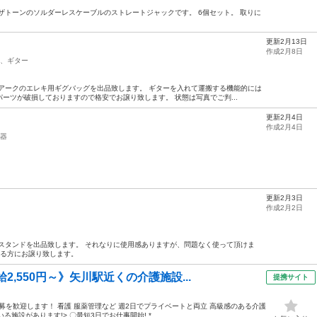
ザトーンのソルダーレスケーブルのストレートジャックです。 6個セット。 取りに
更新2月13日
作成2月8日
、ギター
アークのエレキ用ギグバッグを出品致します。 ギターを入れて運搬する機能的には
ーツが破損しておりますので格安でお譲り致します。 状態は写真でご判...
更新2月4日
作成2月4日
器
更新2月3日
作成2月2日
スタンドを出品致します。 それなりに使用感ありますが、問題なく使って頂けま
ける方にお譲り致します。
2,550円～》矢川駅近くの介護施設...
提携サイト
募を歓迎します！ 看護 服薬管理など 週2日でプライベートと両立 高級感のある介護
る施設があります!> 〇最短3日でお仕事開始! *...