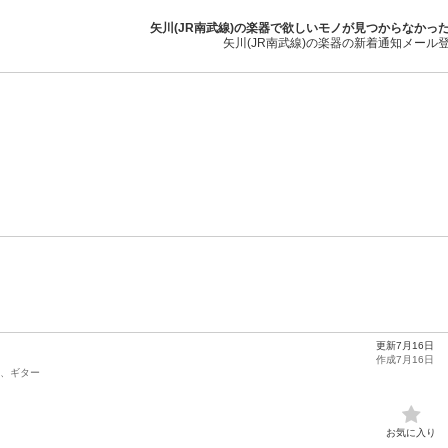
矢川(JR南武線)の楽器で欲しいモノが見つからなかっ
矢川(JR南武線)の楽器の新着通知メール
更新7月16日
作成7月16日
、ギター
お気に入り