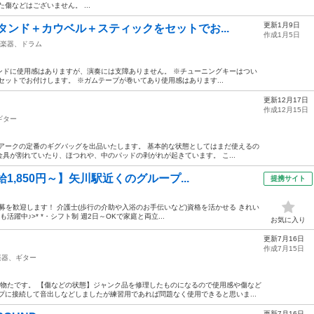
傷などはございません。 ...
更新1月9日
タンド＋カウベル＋スティックをセットでお...
作成1月5日
楽器、ドラム
ンドに使用感はありますが、演奏には支障ありません。 ※チューニングキーはつい
セットでお付けします。 ※ガムテープが巻いてあり使用感はあります...
更新12月17日
作成12月15日
ギター
アークの定番のギグバッグを出品いたします。 基本的な状態としてはまだ使えるの
具が割れていたり、ほつれや、中のパッドの剥がれが起きています。 こ...
1,850円～】矢川駅近くのグループ...
提携サイト
募を歓迎します！ 介護士(歩行の介助や入浴のお手伝いなど)資格を活かせる きれい
も活躍中♪>* *・シフト制 週2日～OKで家庭と両立...
お気に入り
更新7月16日
作成7月15日
楽器、ギター
た物たです。 【傷などの状態】ジャンク品を修理したものになるので使用感や傷など
プに接続して音出しなどしましたが練習用であれば問題なく使用できると思いま...
更新7月16日