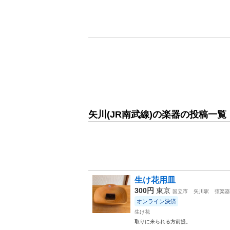
矢川(JR南武線)の楽器の投稿一覧
生け花用皿
300円
東京
国立市
矢川駅
弦楽器
オンライン決済
生け花
取りに来られる方前提。