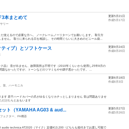
更新5月21日
ド3本まとめて
作成5月17日
サリー
まだ使えるので必要な方へ。 ノークレームノーリターンでお願いします。 取引方
ません。 取りに来られる日を相談し、その時間ぐらいに大きめのビニール袋...
更新9月24日
クティブ）とソフトケース
作成9月20日
器
ク品） 音が出ません、故障箇所は不明です（2010年くらいから使用し25年9月の
問題なかったですが、トーンなどのツマミもやや調子悪かったです。 ...
更新6月18日
作成6月3日
、笛、ハーモニカ
ます 若干ハードカバーの爪がゆるくなりカチッとしまりません 音は問題ありませ
ただけたらとおもいます
更新5月27日
YAMAHA AG03 & aud...
作成5月26日
フェクター、PA機器
 audio technica AT2020（マイク）定価¥13,200 ↑どちらも箱付きでお渡し可能で