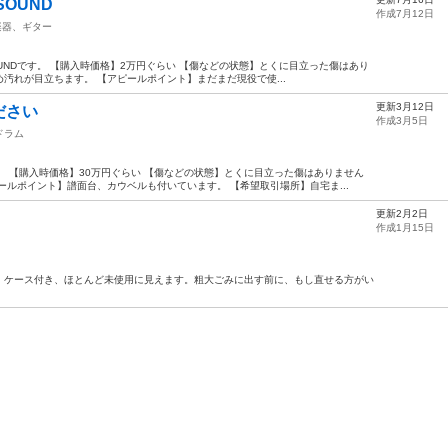
SOUND
作成7月12日
楽器、ギター
Y SOUNDです。 【購入時価格】2万円ぐらい 【傷などの状態】とくに目立った傷はあり
汚れが目立ちます。 【アピールポイント】まだまだ現役で使...
更新3月12日
ださい
作成3月5日
ドラム
。 【購入時価格】30万円ぐらい 【傷などの状態】とくに目立った傷はありません
ールポイント】譜面台、カウベルも付いています。 【希望取引場所】自宅ま...
更新2月2日
作成1月15日
。ケース付き、ほとんど未使用に見えます。粗大ごみに出す前に、もし直せる方がい