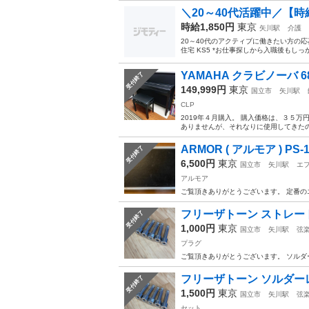
＼20～40代活躍中／【時給
時給1,850円
東京
矢川駅
介護
20～40代のアクティブに働きたい方の
住宅 KS5 *お仕事探しから入職後もしっ
YAMAHA クラビノーバ 68
受付終了
149,999円
東京
国立市
矢川駅
CLP
2019年４月購入。 購入価格は、３５
ありませんが、それなりに使用してきたの
ARMOR ( アルモア ) P
受付終了
6,500円
東京
国立市
矢川駅
エ
アルモア
ご覧頂きありがとうございます。 定番の
フリーザトーン ストレー
受付終了
1,000円
東京
国立市
矢川駅
弦
プラグ
ご覧頂きありがとうございます。 ソルダ
フリーザトーン ソルダー
受付終了
1,500円
東京
国立市
矢川駅
弦
セット