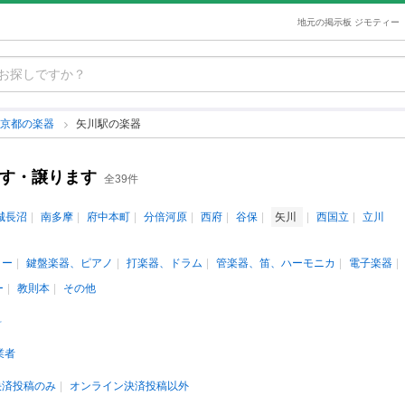
地元の掲示板 ジモティー
東京都の楽器
矢川駅の楽器
ます・譲ります
全39件
城長沼
南多摩
府中本町
分倍河原
西府
谷保
矢川
西国立
立川
ター
鍵盤楽器、ピアノ
打楽器、ドラム
管楽器、笛、ハーモニカ
電子楽器
ー
教則本
その他
料
業者
決済投稿のみ
オンライン決済投稿以外