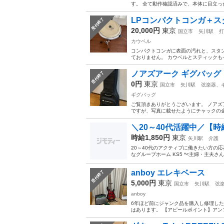
す。 全て動作確認済みで、本体に目立った
LPコンパクトコンガ＋ス
受付終了
20,000円
東京
国立市
矢川駅
打
カウベル
コンパクトコンガに表面の汚れと、スタ
ておりません。 カウベルとスティックも
ノアズアーク ギグバッグ
受付終了
0円
東京
国立市
矢川駅
弦楽器、
ギグバッグ
ご覧頂きありがとうございます。 ノアズ
ですが、写真に載せたようにチャックの金
＼20～40代活躍中／【時給
時給1,850円
東京
矢川駅
介護
20～40代のアクティブに働きたい方の応
なグループホーム KS5 *<主婦・主夫さん
anboy エレキベース
受付終了
5,000円
東京
国立市
矢川駅
弦
anboy
6年ほど前にジャンク品を購入し修理し
はあります。 【アピールポイント】アン