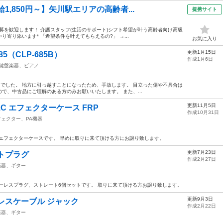
1,850円～】矢川駅エリアの高齢者...
提携サイト
応募を歓迎します！ 介護スタッフ(生活のサポート)シフト希望が叶う高齢者向け高級
かり寄り添います* 「希望条件を叶えてもらえるの?」 →...
お気に入り
更新1月15日
5（CLP-685B）
作成1月6日
鍵盤楽器、ピアノ
万円でした。 地方に引っ越すことになったため、手放します。 目立った傷や不具合は
で、中古品にご理解のある方のみお願いいたします。 また、...
更新11月5日
S-1C エフェクターケース FRP
作成10月31日
フェクター、PA機器
エフェクターケースです。 早めに取りに来て頂ける方にお譲り致します。
更新7月23日
トプラグ
作成2月27日
楽器、ギター
ーレスプラグ、ストレート6個セットです。 取りに来て頂ける方お譲り致します。
更新9月3日
レスケーブル ジャック
作成2月22日
楽器、ギター