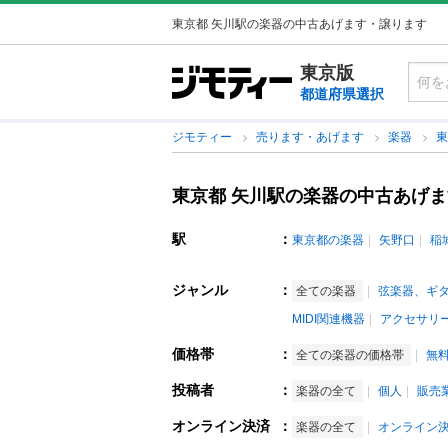
東京都 矢川駅の楽器の中古あげます・譲ります
東京版
都道府県選択
ジモティー
売ります・あげます
楽器
東京都 矢川駅の楽器の中古あげ
駅
：
東京都の楽器
矢野口
稲
ジャンル
：
全ての楽器
弦楽器、ギ
MIDI関連機器
アクセサリ
価格帯
：
全ての楽器の価格帯
無
投稿者
：
楽器の全て
個人
販売
オンライン決済
：
楽器の全て
オンライン