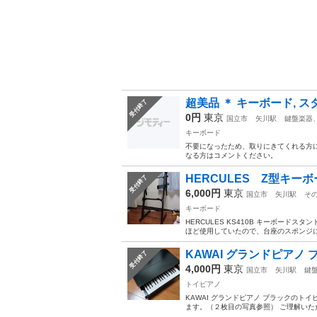
超美品 ＊ キーボード, ス
受付終了
0円
東京
国立市
矢川駅
鍵盤楽器
キーボード
不要になったため、取りにきてくれる方に
なる方はコメントください。
HERCULES Z型キー
受付終了
6,000円
東京
国立市
矢川駅
そ
キーボード
HERCULES KS410B キーボードス
ほど使用していたので、台座のスポンジには
KAWAI グランドピアノ
受付終了
4,000円
東京
国立市
矢川駅
鍵
トイピアノ
KAWAI グランドピアノ ブラックのト
ます。（２枚目の写真参照） ご理解いただ