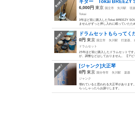
ギター Tokai BREEZY 
受付終了
6,000円
東京
国立市
矢川駅
弦
Tokai
3年ほど前に購入したTokai BREEZ
ませんがずっと押し入れに眠っていたため
ドラムセットもらってく
受付終了
0円
東京
国立市
矢川駅
打楽器、
ドラムセット
25年ほど前に購入したドラムセットです
が、調整などはしておりません。 【アピ
[ジャンク]大正琴
受付終了
0円
東京
国分寺市
矢川駅
楽器
ジャンク
壊れていると思われる大正琴があります
らっしゃったらお譲りします。