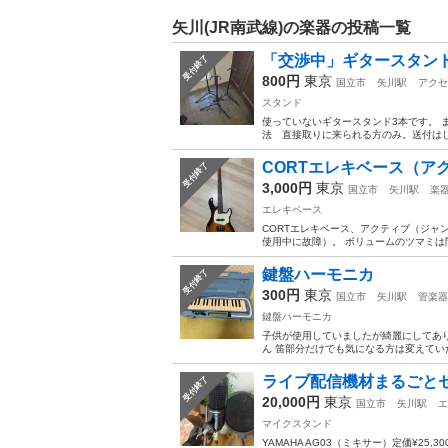
矢川(JR南武線)の楽器の投稿一覧
「交渉中」ギタースタン
受付終了
800円
東京
国立市
矢川駅
アクセ
スタンド
使っていないギタースタンド3本です。 
法 直接取りに来られる方のみ。送付はし
CORTエレキベース（ア
受付終了
3,000円
東京
国立市
矢川駅
楽
エレキベース
CORTエレキベース、アクティブ（ジャン
使用中に故障）。 ボリュームのツマミは
鍵盤ハーモニカ
受付終了
300円
東京
国立市
矢川駅
管楽器
鍵盤ハーモニカ
子供が使用していましたが綺麗にしてあり
ん 笛部分だけでも気になる方は変えてい
ライブ配信機材まるごとセット（
受付終了
20,000円
東京
国立市
矢川駅
エ
マイクスタンド
YAMAHA AG03（ミキサー）定価¥25,300