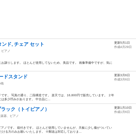
更新5月1日
タンド, チェア セット
作成4月29日
、ピアノ
お譲りします。 ほとんど使用してないため、美品です。 画像準備中ですが、気に
更新3月6日
ボードスタンド
作成3月6日
の他
タンドです。 写真の通り、二段構造です。 楽天では、16,800円で販売しています。 ２年
多少凹みがあります。 中古品に...
更新1月10日
 ブラック（トイピアノ）
作成1月6日
盤楽器、ピアノ
イピアノです。 箱付きです。 ほとんど使用していませんが、天板に少し傷がついてい
ける方のみお願いいたします。 ※郵送は対応しておりま...