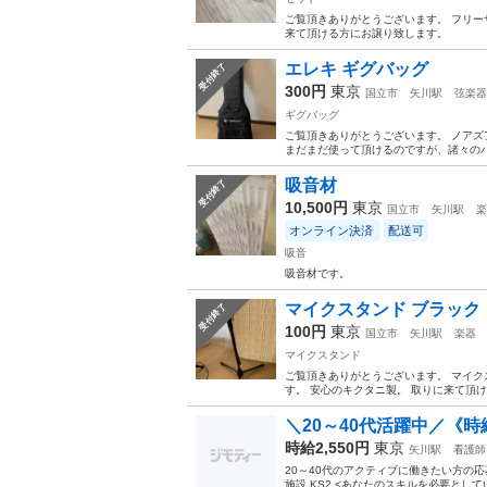
ご覧頂きありがとうございます。 フリー
来て頂ける方にお譲り致します。
エレキ ギグバッグ
受付終了
300円
東京
国立市
矢川駅
弦楽器
ギグバッグ
ご覧頂きありがとうございます。 ノアズ
まだまだ使って頂けるのですが、諸々のパ
吸音材
受付終了
10,500円
東京
国立市
矢川駅
楽
オンライン決済
配送可
吸音
吸音材です。
マイクスタンド ブラック
受付終了
100円
東京
国立市
矢川駅
楽器
マイクスタンド
ご覧頂きありがとうございます。 マイク
す。 安心のキクタニ製。 取りに来て頂
＼20～40代活躍中／《時給
時給2,550円
東京
矢川駅
看護師
20～40代のアクティブに働きたい方の応
施設 KS2 <あなたのスキルを必要としてい