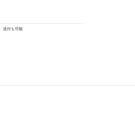
使用 送付も可能
方針
お問い合わせ
者情報の外部送信について