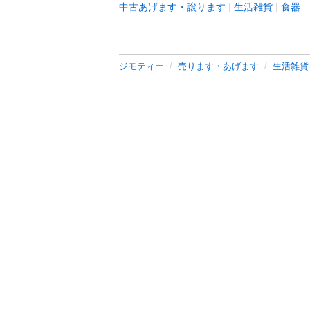
中古あげます・譲ります
生活雑貨
食器
ジモティー
売ります・あげます
生活雑貨
利用規約
プライ
運営会社
サイトマッ
© 2011-
2026
Jmty, Inc.