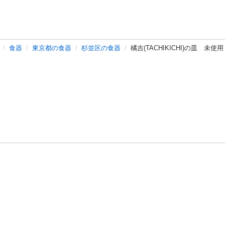
食器
東京都の食器
杉並区の食器
橘吉(TACHIKICHI)の皿 未
バシーポリシー
プライバシー・ステートメント
健全化に資する運用
プ
ご利用ガイド
フリーワードで探す
特定商取引法の表示
利用