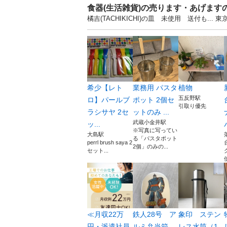
食器(生活雑貨)の売ります・あげます
橘吉(TACHIKICHI)の皿 未使用 送付も
希少【レト
業務用 パスタ
植物
五反野駅
ロ】パールブ
ポット 2個セ
引取り優先
ラシサヤ 2セ
ットのみ ...
武蔵小金井駅
ッ...
※写真に写ってい
大島駅
る「パスタポット
perrl brush saya 2
2個」のみの...
セット...
≪月収22万
鉄人28号 ア
象印 ステン
円・派遣社員
ルミ弁当箱
レス水筒（1