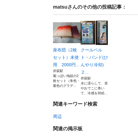
matsu
さんのその他の投稿記事：
座布団（2枚
クールベル
セット）未使
ト・バンド(ひ
用 2000円...
んやり冷却)
井荻駅
２...
菊っぼい地紋の2
井荻駅
枚セット（朱色・
水に濡らして、首
紫色のグラデ...
やおでこに巻い
て、冷感を持続...
関連キーワード検索
周辺
関連の掲示板