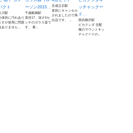
京成立石駅
パクト
ーソン2015...
ッチャックー
直前にキャンセル
立川駅
千歳船橋駅
ド...
されましたので再
全体的に汚れあり
直径17、深さ6セ
出品です。 ...
西武柳沢駅
ますが使用に問題
ンチのガラス器で
ビカクシダ 交配
はありません...
す。 素...
種のマウントキッ
チャクードの...