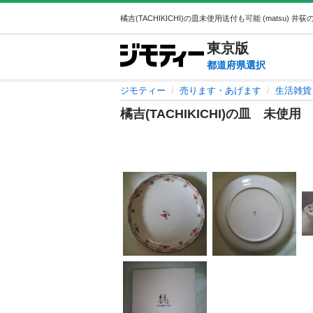
東京
版
都道府県選択
ジモティー
売ります・あげます
生活雑貨
橘吉(TACHIKICHI)の皿 未使