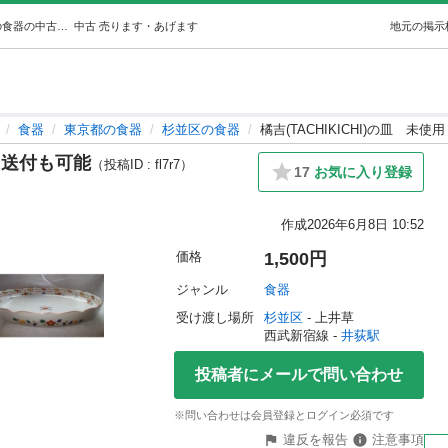
橘吉(TACHIKICHI)の皿未使用送付も可能 (matsu) 井荻の食器の中古あげます・譲ります｜ジモティーで不用品の処分
中古
売ります・あげます
地元の掲示
食器
東京都の食器
杉並区の食器
橘吉(TACHIKICHI)の皿 未
用 送付も可能
（投稿ID : fl7r7）
17
お気に入り登録
作成
2026年6月8日 10:52
価格
1,500円
ジャンル
食器
受け渡し場所
杉並区
 - 上井草
西武新宿線 - 
井荻駅
投稿者にメールで問い合わせ
※問い合わせは会員登録とログイン必須です
違反を報告
注意事項