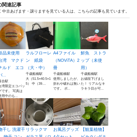
の関連記事
... 東京 中古あげます・譲りますを見ている人は、こちらの記事も見ています。
新品未使用
ラルフローレ
A4ファイル
鮮魚 ストラ
台湾 マクド
ン 紙袋
（NOViTA）2
ップ（未使
ナルド エコ
（大・中）
冊
用）
千歳船橋駅
千歳船橋駅
千歳船橋駅
バ...
大（51.5×40.5×1
使用しましたが、
お値段下げまし
落合駅
5） 中（39....
折れや破れは無い
た！ リアルなキ
台湾限定エコバッ
です。 ポ...
ラキラ目が可...
グです。 写真は
使用中のも...
物干し 洗濯干
リラックマ
お風呂グッズ
【観葉植物】
し 物干 コン
ガラス器（ロ
4点セット
ビカクシダキ