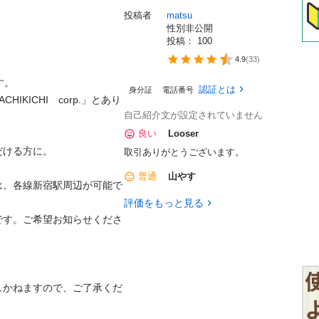
投稿者
matsu
性別非公開
投稿： 
100
4.9
(
33
)


認証とは
身分証
電話番号
KICHI　corp.」とあり
自己紹介文が設定されていません
良い
Looser
方に。

取引ありがとうございます。
普通
山やす
は、各線新宿駅周辺が可能で
評価をもっと見る
です。ご希望お知らせくださ


しかねますので、ご了承くだ