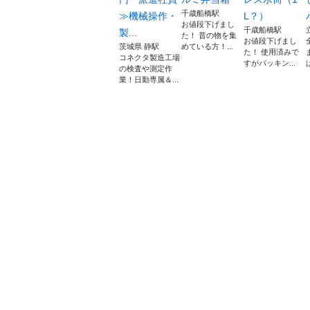
千歳船橋駅
≫機械操作・
L？）
お値段下げまし
千歳船橋駅
製...
た！ 昔の物を集
お値段下げまし
茨城県 静駅
めている方！...
た！ 使用済みで
コネクタ製造工場
すがパッキン...
の検査や測定作
業！日勤専属＆...