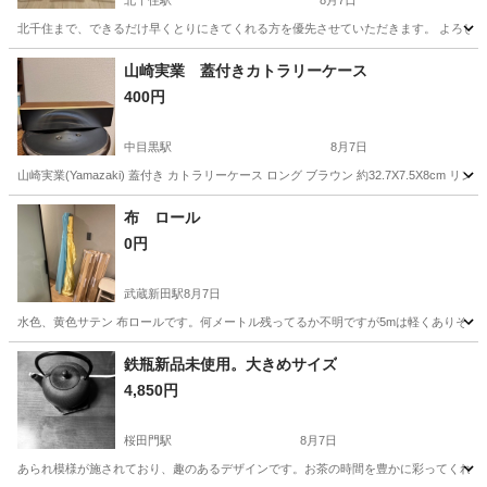
北千住駅
8月7日
北千住まで、できるだけ早くとりにきてくれる方を優先させていただきます。 よろし
東京
足立区
北千住駅
その他
Pet
山崎実業 蓋付きカトラリーケース
400円
中目黒駅
8月7日
山崎実業(Yamazaki) 蓋付き カトラリーケース ロング ブラウン 約32.7X7.5X
東京
目黒区
中目黒駅
食器
布 ロール
0円
武蔵新田駅
8月7日
水色、黄色サテン 布ロールです。何メートル残ってるか不明ですが5mは軽くありそう
東京
大田区
武蔵新田駅
その他
水色
鉄瓶新品未使用。大きめサイズ
4,850円
桜田門駅
8月7日
あられ模様が施されており、趣のあるデザインです。お茶の時間を豊かに彩ってくれる飾り