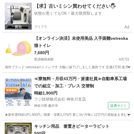
東京
千代田区
桜田門駅
生活雑貨
鉄瓶
【求】古いミシン買わせてください🖐️
状態が悪くてもOK！最大限買取します
プリフラ
Ad
【オンライン決済】未使用美品 入手困難vetreska
猫トイレ
7,680円
新宿御苑前駅
8月7日
海外ブランド vetreskaのトイレです 大幅に値下げしました最終です 定価2万弱 楽
東京
新宿区
新宿御苑前駅
その他
トイレ
≪寮無料・月収43万円・派遣社員≫自動車系工場
での組立・加工・プレス 交替制
時給1,900円
フジ技研株式会社 神奈川支店
神奈川県 藤沢市
提携サイト
★新年度時給UP1,900円／残業・深夜2,375円 更に3か月毎に12万円の奨励金を含む
神奈川
藤沢市
その他
キッチン用品 箸置きピーターラビット
500円