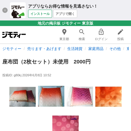
アプリならお得な情報を見逃さない！
インストール
アプリで開く
地元の掲示板 ジモティー 東京版
東京都
検索
ログイン
投稿
ジモティー
売ります・あげます
生活雑貨
家庭用品
その他
東
座布団（2枚セット）未使用 2000円
投稿ID: g80kj
2026年6月8日 10:52