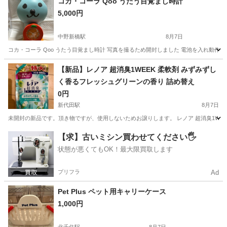
コカ・コーラ Qoo うたう目覚まし時計
5,000円
中野新橋駅
8月7日
コカ・コーラ Qoo うたう目覚まし時計 写真を撮るため開封しました 電池を入れ動作確
東京
中野区
中野新橋駅
ノベルティグッズ
Qoo
【新品】レノア 超消臭1WEEK 柔軟剤 みずみずし
く香るフレッシュグリーンの香り 詰め替え
0円
新代田駅
8月7日
未開封の新品です。頂き物ですが、使用しないためお譲りします。 レノア 超消臭1WEEK 
東京
世田谷区
新代田駅
洗濯用品
グリーン
【求】古いミシン買わせてください🖐️
状態が悪くてもOK！最大限買取します
プリフラ
Ad
Pet Plus ペット用キャリーケース
1,000円