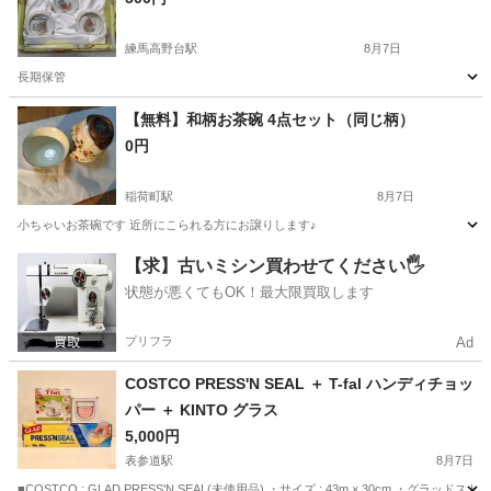
練馬高野台駅
8月7日
長期保管
東京
練馬区
練馬高野台駅
調理器具
【無料】和柄お茶碗 4点セット（同じ柄）
0円
稲荷町駅
8月7日
小ちゃいお茶碗です 近所にこられる方にお譲りします♪
東京
台東区
稲荷町駅
食器
【求】古いミシン買わせてください🖐️
状態が悪くてもOK！最大限買取します
プリフラ
Ad
COSTCO PRESS'N SEAL ＋ T-fal ハンディチョッ
パー ＋ KINTO グラス
5,000円
表参道駅
8月7日
■COSTCO : GLAD PRESS'N SEAL(未使用品) ・サイズ : 43m × 30