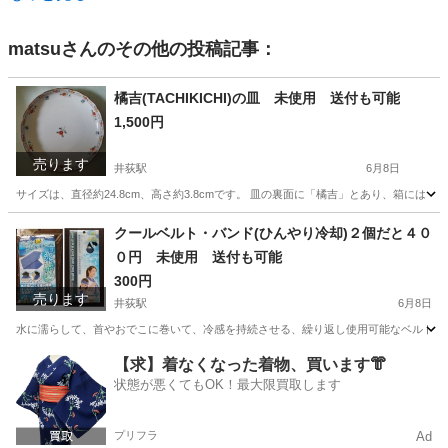
matsu
さんのその他の投稿記事：
橘吉(TACHIKICHI)の皿 未使用 送付も可能
1,500円
売ります
井荻駅
6月8日
サイズは、直径約24.8cm、高さ約3.8cmです。 皿の裏面に「橘吉」とあり、箱には「橘 
東京
杉並区
井荻駅
食器
東京
新宿区
新宿駅
クールベルト・バンド(ひんやり冷却)２個だと４０
０円 未使用 送付も可能
食器
周辺
300円
売ります
井荻駅
6月8日
水に濡らして、首やおでこに巻いて、冷感を持続させる、繰り返し使用可能なベルトです。
東京
杉並区
井荻駅
その他
東京
新宿区
新宿駅
【求】着なくなった着物、買います👘
状態が悪くてもOK！最大限買取します
その他
キシリトール
プリフラ
Ad