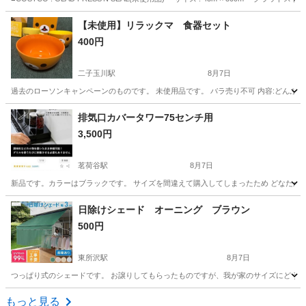
東京
渋谷区
表参道駅
生活雑貨
COSTCO
【未使用】リラックマ 食器セット
400円
二子玉川駅
8月7日
過去のローソンキャンペーンのものです。 未使用品です。 バラ売り不可 内容:どんぶ
東京
世田谷区
二子玉川駅
食器
食器セット
排気口カバータワー75センチ用
3,500円
茗荷谷駅
8月7日
新品です。カラーはブラックです。 サイズを間違えて購入してしまったため どなたか
東京
文京区
茗荷谷駅
家庭用品
日除けシェード オーニング ブラウン
500円
東所沢駅
8月7日
つっぱり式のシェードです。 お譲りしてもらったものですが、我が家のサイズにどうし
東京
清瀬市
東所沢駅
家庭用品
もっと見る