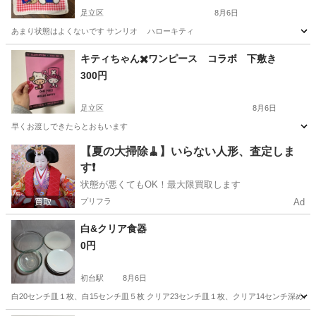
足立区
8月6日
あまり状態はよくないです サンリオ ハローキティ
東京
足立区
生活雑貨
ハローキティ
キティちゃん✖️ワンピース コラボ 下敷き
300円
足立区
8月6日
早くお渡しできたらとおもいます
東京
足立区
生活雑貨
下敷き
【夏の大掃除🧹】いらない人形、査定しま
す❗️
状態が悪くてもOK！最大限買取します
プリフラ
Ad
白&クリア食器
0円
初台駅
8月6日
白20センチ皿１枚、白15センチ皿５枚 クリア23センチ皿１枚、クリア14センチ深めの