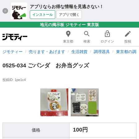
アプリならお得な情報を見逃さない！
インストール
アプリで開く
地元の掲示板 ジモティー 東京版
東京都
検索
ログイン
投稿
ジモティー
売ります・あげます
生活雑貨
調理器具
東京都の調
0525-034 ごパンダ お弁当グッズ
投稿ID: 1pe1c4
100円
価格