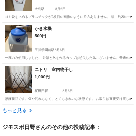
大島駅
8月6日
ゴミ袋を止めるプラスチックが2枚目の画像のように片方ありません。 縦 約20cm 横 
東京
江東区
大島駅
家庭用品
プラスチック
かき氷機
500円
玉川学園前駅
8月6日
一度のみ使用しました。 外箱と氷を作るカップは紛失した為ございません。普通のバラ
東京
町田市
玉川学園前駅
調理器具
ニトリ 室内物干し
1,000円
桜田門駅
8月6日
ほぼ新品です。傷や汚れもなく、とてもきれいな状態です。 お取引は直接受け渡しのみ
東京
千代田区
桜田門駅
その他
物干し
もっと見る
ジモスポ日野
さんのその他の投稿記事：