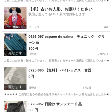
ご覧いただき有り難うございます。 日野市とジモティーが連携して運営しています。 粗
東京
日野市
小物
現地
【求】古いお人形、お譲りください
状態が悪くてもOK！最大限買取します
プリフラ
Ad
0626-097 espace de calma チュニック グリ
ーン系
300円
売ります
日野市
7月27日
ご覧いただき有り難うございます。 日野市とジモティーが連携して運営しています。 粗
東京
日野市
ワンピース
現地
0725-065 【無料】 パイレックス 食器
0円
売ります
日野市
8月3日
★★★★★ ご自宅にある不要品を是非ジモティースポットへお持ち込みしませんか？ 家電や家具
東京
日野市
食器
パイレックス
0726-057 日除け サンシェード 黒
300円