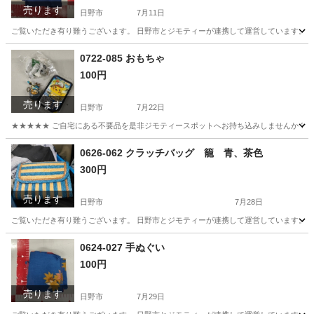
売ります
日野市
7月11日
ご覧いただき有り難うございます。 日野市とジモティーが連携して運営しています。 粗
東京
日野市
小物
現地
0722-085 おもちゃ
100円
売ります
日野市
7月22日
★★★★★ ご自宅にある不要品を是非ジモティースポットへお持ち込みしませんか？ 家電や家具
東京
日野市
おもちゃ
現地
0626-062 クラッチバッグ 籠 青、茶色
300円
売ります
日野市
7月28日
ご覧いただき有り難うございます。 日野市とジモティーが連携して運営しています。 粗
東京
日野市
バッグ
現地
0624-027 手ぬぐい
100円
売ります
日野市
7月29日