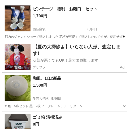
東京
杉並区
西荻窪駅
食器
ワイングラス
ビンテージ 徳利 お猪口 セット
1,700円
西荻窪駅
8月6日
都内のジャンクショーで購入しました 花柄が可愛くて購入したのですが、使用せず保管
東京
杉並区
西荻窪駅
食器
徳利
【夏の大掃除🧹】いらない人形、査定しま
す❗️
状態が悪くてもOK！最大限買取します
プリフラ
Ad
和皿、ほぼ新品
1,500円
学芸大学駅
8月6日
水色 5客セット 黒 2枚 ノークレーム、ノーリターン
東京
目黒区
学芸大学駅
食器
ゴミ箱 清掃済み
0円