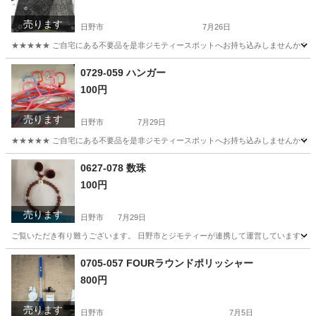
売ります
日野市
7月26日
★★★★★ ご自宅にある不要品を是非ジモティースポットへお持ち込みしませんか？ 家電や家具
東京
日野市
その他
サンシェード
0729-059 ハンガー
100円
売ります
日野市
7月29日
★★★★★ ご自宅にある不要品を是非ジモティースポットへお持ち込みしませんか？ 家電や家具
東京
日野市
洗濯用品
現地
0627-078 数珠
100円
売ります
日野市
7月29日
ご覧いただき有り難うございます。 日野市とジモティーが連携して運営しています。 粗
東京
日野市
アクセサリー
現地
0705-057 FOURラウンドポリッシャー
800円
売ります
日野市
7月5日