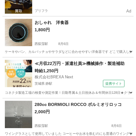
プリフラ
Ad
おしゃれ 洋食器
1,800円
西荻窪駅
8月6日
ケーキやパン、カルパッチョやサラダなどに合わせやすい洋食器です どこで購入したも
東京
杉並区
西荻窪駅
調理器具
洋食器
≪月収22万円・派遣社員≫機械操作・製造補助
時給1,250円
株式会社BREXA Next
茨城県 静駅
提携サイト
コネクタ製造工場の検査や測定作業！日勤専属＆土日祝休み＆年間休日128日★クリーン
茨城
常陸大宮市
静駅
その他
280cc BORMIOLI ROCCO ボルミオリロッコ
2,000円
西荻窪駅
8月6日
ワイングラスとして使用していました コーヒーやお水を飲むのにも普通のワイングラスよ