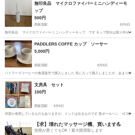
東京
渋谷区
初台駅
食器
無印良品 マイクロファイバーミニハンディーモ
ップ
500円
西荻窪駅
8月6日
無印良品 マイクロファイバーミニハンディーモップ です モップ部分は取り外せるの
東京
杉並区
西荻窪駅
掃除用具
無印良品
PADDLERS COFFE カップ ソーサー
5,000円
西荻窪駅
8月6日
パドラーズコーヒーの食器販売で購入しました 気に入って購入しましたが、あまり使用し
東京
杉並区
西荻窪駅
食器
エスプレッソ
文房具 セット
100円
西荻窪駅
8月6日
何度か使用しているものもありますが、インクは出るものです 黒ボールペン ×2 2色ボー
東京
杉並区
西荻窪駅
手帳
文房具
【求】壊れたマッサージ機、買います💪
状態が悪くてもOK！最大限買取します