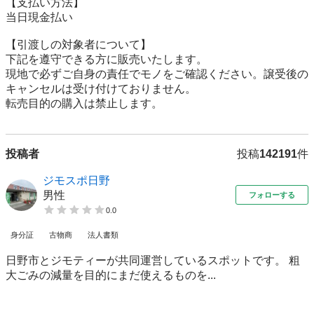
【⽀払い⽅法】

当日現金払い

【引渡しの対象者について】

下記を遵守できる⽅に販売いたします。

現地で必ずご⾃⾝の責任でモノをご確認ください。譲受後の
キャンセルは受け付けておりません。

転売⽬的の購⼊は禁⽌します。
投稿者
投稿
142191
件
ジモスポ日野
男性
フォローする
0.0
身分証
古物商
法人書類
日野市とジモティーが共同運営しているスポットです。 粗
⼤ごみの減量を⽬的にまだ使えるものを...