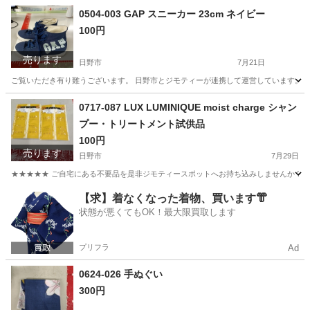
0504-003 GAP スニーカー 23cm ネイビー
100円
売ります
日野市
7月21日
ご覧いただき有り難うございます。 日野市とジモティーが連携して運営しています。 粗
東京
日野市
服/ファッション
0717-087 LUX LUMINIQUE moist charge シャン
プー・トリートメント試供品
100円
売ります
日野市
7月29日
★★★★★ ご自宅にある不要品を是非ジモティースポットへお持ち込みしませんか？ 家電や家具
東京
日野市
ヘアケア
現地
【求】着なくなった着物、買います👘
状態が悪くてもOK！最大限買取します
プリフラ
Ad
0624-026 手ぬぐい
300円