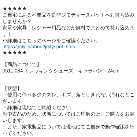
★★★★★

ご自宅にある不要品を是非ジモティースポットへお持ち込み
しませんか？

家電や家具、レジャー用品などが無料でまとめて持ち込めま
す！

https://jmty.jp/about/jmtyspot_hino
★★★★★

【商品について】

0511-084 トレッキングシューズ　キャラバン　24cm

【状態】

・使用に伴う多少のスレ、キズ、落としきれない汚れなどご
ざいます

・詳細は現地でご確認ください

※中古品のため、状態についてはご理解の上、ご購入をお願
いします。

　また、家電製品については現地にてご自身で動作確認を行
ってください。
