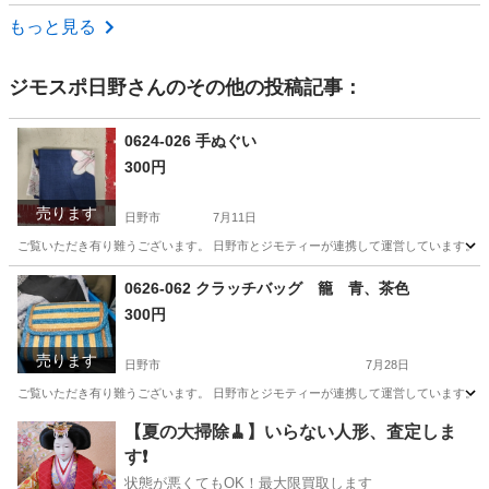
東京
町田市
パンツ
カーゴパンツ
もっと見る
ジモスポ日野
さんのその他の投稿記事：
0624-026 手ぬぐい
300円
売ります
日野市
7月11日
ご覧いただき有り難うございます。 日野市とジモティーが連携して運営しています。 粗
東京
日野市
小物
現地
0626-062 クラッチバッグ 籠 青、茶色
300円
売ります
日野市
7月28日
ご覧いただき有り難うございます。 日野市とジモティーが連携して運営しています。 粗
東京
日野市
バッグ
現地
【夏の大掃除🧹】いらない人形、査定しま
す❗️
状態が悪くてもOK！最大限買取します