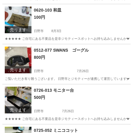
東京
日野市
その他
エヴァンゲリオン
0620-103 和皿
100円
売ります
日野市
8月3日
★★★★★ ご自宅にある不要品を是非ジモティースポットへお持ち込みしませんか？ 家電や家具
東京
日野市
食器
現地
0512-077 SWANS ゴーグル
800円
売ります
日野市
7月26日
ご覧いただき有り難うございます。 日野市とジモティーが連携して運営しています。 粗
東京
日野市
スポーツ
0726-013 モニター台
500円
売ります
日野市
7月26日
★★★★★ ご自宅にある不要品を是非ジモティースポットへお持ち込みしませんか？ 家電や家具
東京
日野市
収納家具
現地
0725-052 ミニココット