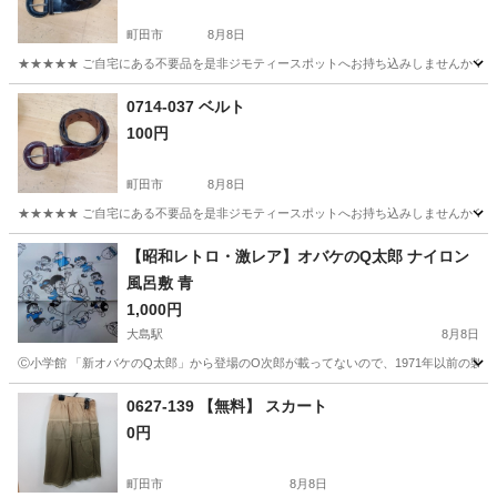
町田市
8月8日
★★★★★ ご自宅にある不要品を是非ジモティースポットへお持ち込みしませんか？ 家
東京
町田市
小物
現地
0714-037 ベルト
100円
町田市
8月8日
★★★★★ ご自宅にある不要品を是非ジモティースポットへお持ち込みしませんか？ 家
東京
町田市
小物
現地
【昭和レトロ・激レア】オバケのQ太郎 ナイロン
風呂敷 青
1,000円
大島駅
8月8日
Ⓒ小学館 「新オバケのQ太郎」から登場のO次郎が載ってないので、1971年以前の製品と思
東京
江東区
大島駅
小物
オバケのQ太郎
0627-139 【無料】 スカート
0円
町田市
8月8日