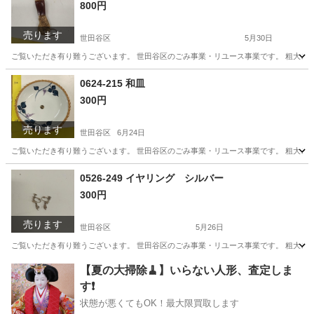
800円
売ります
世田谷区
5月30日
ご覧いただき有り難うございます。 世⽥⾕区のごみ事業・リユース事業です。 粗⼤ごみ
東京
世田谷区
インテリア雑貨/小物
リユース
0624-215 和皿
300円
売ります
世田谷区
6月24日
ご覧いただき有り難うございます。 世⽥⾕区のごみ事業・リユース事業です。 粗⼤ごみ
東京
世田谷区
食器
リユース
0526-249 イヤリング シルバー
300円
売ります
世田谷区
5月26日
ご覧いただき有り難うございます。 世⽥⾕区のごみ事業・リユース事業です。 粗⼤ごみ
東京
世田谷区
アクセサリー
リユース
【夏の大掃除🧹】いらない人形、査定しま
す❗️
状態が悪くてもOK！最大限買取します