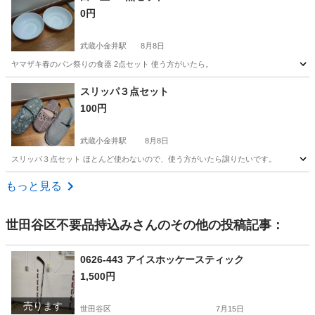
0円
武蔵小金井駅
8月8日
ヤマザキ春のパン祭りの食器 2点セット 使う方がいたら。
東京
小金井市
武蔵小金井駅
食器
パン祭り
スリッパ３点セット
100円
武蔵小金井駅
8月8日
スリッパ３点セット ほとんど使わないので、使う方がいたら譲りたいです。
東京
小金井市
武蔵小金井駅
家庭用品
もっと見る
世田谷区不要品持込み
さんのその他の投稿記事：
0626-443 アイスホッケースティック
1,500円
売ります
世田谷区
7月15日