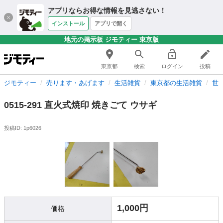
アプリならお得な情報を見逃さない！
インストール
アプリで開く
地元の掲示板 ジモティー 東京版
東京都
検索
ログイン
投稿
ジモティー
売ります・あげます
生活雑貨
東京都の生活雑貨
世
0515-291 直火式焼印 焼きごて ウサギ
投稿ID: 1p6026
1,000円
価格