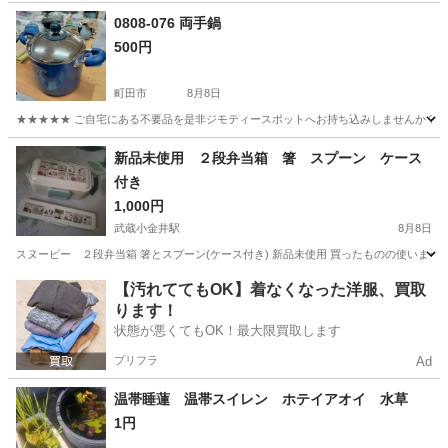
東京
練馬区
下赤塚駅
家庭用品
ネット
0808-076 両手鍋
500円
町田市
8月8日
★★★★★ ご自宅にある不要品を是非ジモティースポットへお持ち込みしませんか？ 家
東京
町田市
調理器具
手鍋
新品未使用 ２段弁当箱 箸 スプーン ケース
付き
1,000円
武蔵小金井駅
8月8日
スヌーピー ２段弁当箱 箸とスプーン(ケース付き) 新品未使用 買ったものの使いませ
東京
小金井市
武蔵小金井駅
食器
弁当箱
【汚れててもOK】着なくなった洋服、買取
ります！
状態が悪くてもOK！最大限買取します
プリフラ
Ad
温帯睡蓮 温帯スイレン ホテイアオイ 水草
1円