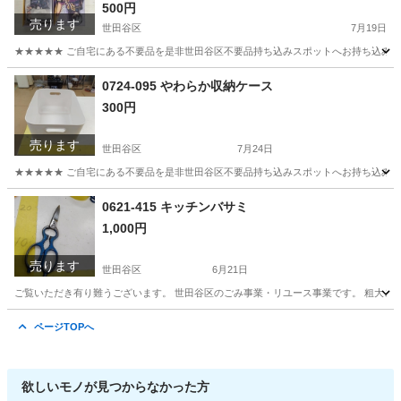
500円
売ります
世田谷区
7月19日
★★★★★ ご自宅にある不要品を是非世田谷区不要品持ち込みスポットへお持ち込みしません
東京
世田谷区
ボードゲーム
スポット
0724-095 やわらか収納ケース
300円
売ります
世田谷区
7月24日
★★★★★ ご自宅にある不要品を是非世田谷区不要品持ち込みスポットへお持ち込みしません
東京
世田谷区
収納家具
スポット
0621-415 キッチンバサミ
1,000円
売ります
世田谷区
6月21日
ご覧いただき有り難うございます。 世⽥⾕区のごみ事業・リユース事業です。 粗⼤ごみ
東京
世田谷区
調理器具
リユース
ページTOPへ
欲しいモノが見つからなかった方