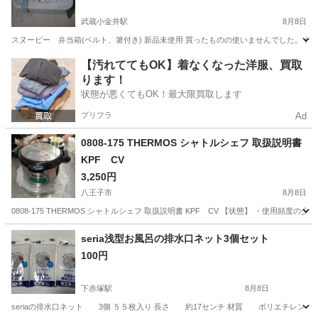
武蔵小金井駅
8月8日
スヌーピー 弁当箱(ベルト、箸付き) 新品未使用 買ったものの使いませんでした。 使
東京
小金井市
武蔵小金井駅
食器
【汚れててもOK】着なくなった洋服、買取
ります！
状態が悪くてもOK！最大限買取します
プリフラ
Ad
0808-175 THERMOS シャトルシェフ 取扱説明書
KPF CV
3,250円
八王子市
8月8日
0808-175 THERMOS シャトルシェフ 取扱説明書 KPF CV 【状態】 ・使用
東京
八王子市
調理器具
シャトルシェフ
seria浅型お風呂の排水口ネット3個セット
100円
下赤塚駅
8月8日
seriaの排水口ネット 3個 ５５枚入り 長さ 約17センチ 材質 ポリエチレン