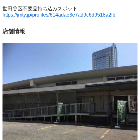
https://jmty.jp/profiles/614adae3e7ad9c6d9518a2fb
店舗情報