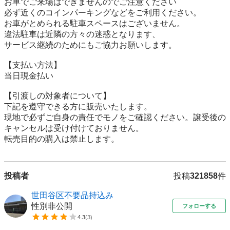
お車でご来場はできませんのでご注意ください

必ず近くのコインパーキングなどをご利用ください。

お車がとめられる駐車スペースはございません。

違法駐車は近隣の方々の迷惑となります、

サービス継続のためにもご協力お願いします。

【⽀払い⽅法】

当日現金払い

【引渡しの対象者について】

下記を遵守できる⽅に販売いたします。

現地で必ずご⾃⾝の責任でモノをご確認ください。譲受後の
キャンセルは受け付けておりません。

転売⽬的の購⼊は禁⽌します。
投稿者
投稿
321858
件
世田谷区不要品持込み
性別非公開
フォローする
4.3
(
3
)