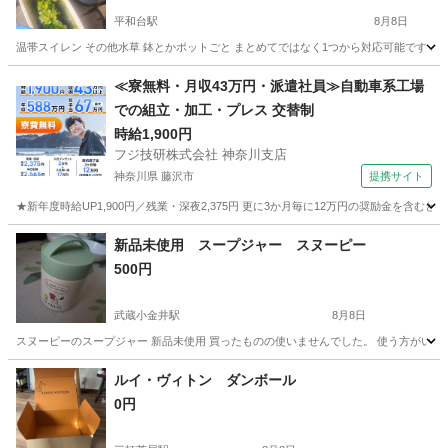
平和台駅
8月8日
温帯スイレン その他水草 鉢とかポットごと まとめてではなく1つから対応可能です 
東京
練馬区
平和台駅
家庭用品
≪寮無料・月収43万円・派遣社員≫自動車系工場
での組立・加工・プレス 交替制
時給1,900円
フジ技研株式会社 神奈川支店
神奈川県 藤沢市
提携サイト
★新年度時給UP1,900円／残業・深夜2,375円 更に3か月毎に12万円の奨励金を含む
神奈川
藤沢市
その他
新品未使用 スープジャー スヌーピー
500円
武蔵小金井駅
8月8日
スヌーピーのスープジャー 新品未使用 買ったものの使いませんでした。 使う方がいた
東京
小金井市
武蔵小金井駅
食器
ルイ・ヴィトン ダンボール
0円