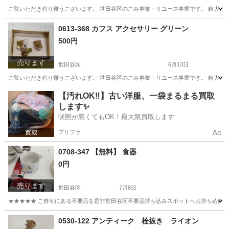
ご覧いただき有り難うございます。 世⽥⾕区のごみ事業・リユース事業です。 粗⼤ごみ
東京
世田谷区
その他
リユース
0613-368 カフス アクセサリー グリーン
500円
売ります
世田谷区
6月13日
ご覧いただき有り難うございます。 世⽥⾕区のごみ事業・リユース事業です。 粗⼤ごみ
東京
世田谷区
アクセサリー
リユース
【汚れOK‼️】古い洋服、一袋まるまる買取
します✨
状態が悪くてもOK！最大限買取します
プリフラ
Ad
0708-347 【無料】 食器
0円
売ります
世田谷区
7月8日
★★★★★ ご自宅にある不要品を是非世田谷区不要品持ち込みスポットへお持ち込みしません
東京
世田谷区
食器
スポット
0530-122 アンティーク 栓抜き ライオン