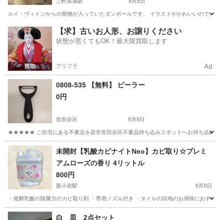
三軒茶屋駅
8月8日
ルイ・ヴィトンからの荷物が入っていたダンボールです。 イラストがかわいいので、再利用し
東京
世田谷区
三軒茶屋駅
その他
【求】古いお人形、お譲りください
状態が悪くてもOK！最大限買取します
プリフラ
Ad
0808-535 【無料】 ピーラー
0円
世田谷区
8月8日
★★★★★ ご自宅にある不要品を是非世田谷区不要品持ち込みスポットへお持ち込みしません
東京
世田谷区
調理器具
ピーラー
未開封【乳酸カビナイトNeo】カビ取り☆プレミ
アムローズの香り 4リットル
800円
新小岩駅
8月8日
・発酵乳酸の除菌力のカビ取り剤 ・専用ノズル付き ・タイルの目地のお掃除におすすめ
東京
葛飾区
新小岩駅
掃除用具
白 皿 2点セット