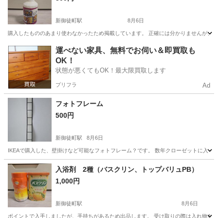
新御徒町駅
8月6日
購入したもののあまり使わなかったため掲載しています。 正確には分かりませんが、恐
東京
台東区
新御徒町駅
掃除用具
運べない家具、無料でお伺い＆即買取も
OK！
状態が悪くてもOK！最大限買取します
プリフラ
Ad
フォトフレーム
500円
新御徒町駅
8月6日
IKEAで購入した、壁掛けなど可能なフォトフレーム？です。 数年クローゼットに入っ
東京
台東区
新御徒町駅
その他
多少
入浴剤 2種（バスクリン、トップバリュPB）
1,000円
新御徒町駅
8月6日
ポイントで入手しましたが、手持ちがあるため出品します。 受け取りの際は入れ物をご