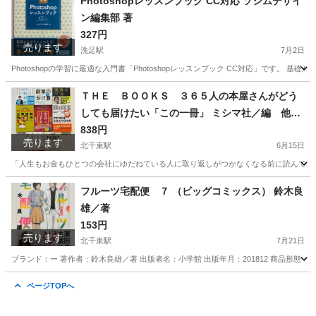
Photoshopレッスンブック CC対応 ソシムデザイ
ン編集部 著
327円
売ります
洗足駅
7月2日
Photoshopの学習に最適な入門書「Photoshopレッスンブック CC対応」です。 基
東京
大田区
洗足駅
パソコン
ＴＨＥ ＢＯＯＫＳ ３６５人の本屋さんがどう
しても届けたい「この一冊」 ミシマ社／編 他全
8冊セット
838円
売ります
北千束駅
6月15日
「人生もお金もひとつの会社にゆだねている人に取り返しがつかなくなる前に読んでほしい複業の教
東京
大田区
北千束駅
ビジネス、経済
ひろゆき
フルーツ宅配便 ７ （ビッグコミックス） 鈴木良
雄／著
153円
売ります
北千束駅
7月21日
ブランド：ー 著作者：鈴木良雄／著 出版者名：小学館 出版年月：201812 商品形態
東京
大田区
北千束駅
マンガ、コミック、アニメ
ページTOPへ