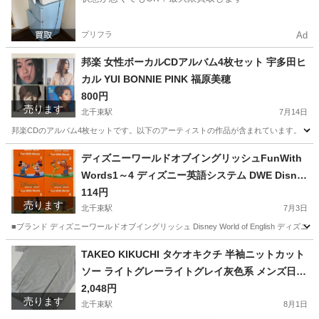
プリフラ
Ad
邦楽 女性ボーカルCDアルバム4枚セット 宇多田ヒ
カル YUI BONNIE PINK 福原美穂
800円
売ります
北千束駅
7月14日
邦楽CDのアルバム4枚セットです。以下のアーティストの作品が含まれています。 ・宇多田ヒカル / First L
東京
大田区
北千束駅
CD
ディズニーワールドオブイングリッシュFunWith
Words1～4 ディズニー英語システム DWE Disne
y英語教材子供英語
114円
売ります
北千束駅
7月3日
■ブランド ディズニーワールドオブイングリッシュ Disney World of English ディズニー英語システ
東京
大田区
北千束駅
医学、薬学、看護
DWE
TAKEO KIKUCHI タケオキクチ 半袖ニットカット
ソー ライトグレーライトグレイ灰色系 メンズ日本
製mens紳士服トップス
2,048円
売ります
北千束駅
8月1日