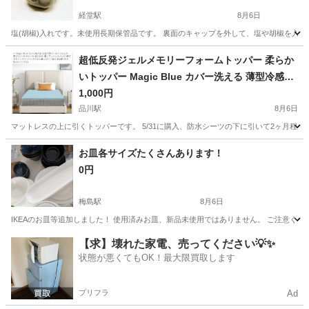
経堂駅
8月6日
塩(胡椒)入れです。未使用長期保管品です。 裏面のキャップを外して、塩や胡椒を入れてくださ
東京
世田谷区
経堂駅
調理器具
超低反発ジェルメモリーフォームトッパー 柔らか
いトッパー Magic Blue カバー洗える 薄型冷感ジ
ェルマットレス 厚さ3センチ 5センチ 柔らかめ 薄
1,000円
いマットレスパッド 硬すぎるベッドマットレスの
品川駅
8月6日
上に敷くだけで寝心地改善
マットレスの上に引くトッパーです。 5/31に購入、防水シーツの下に引いて2ヶ月程度使
東京
港区
品川駅
その他
お皿各サイズたくさんあります！
0円
梅島駅
8月6日
IKEAのお皿等追加しました！ 使用済みお皿、新品未使用ではありません。 ご注意ください
東京
足立区
梅島駅
食器
【求】壊れた家電、売ってください💡✨
状態が悪くてもOK！最大限買取します
プリフラ
Ad