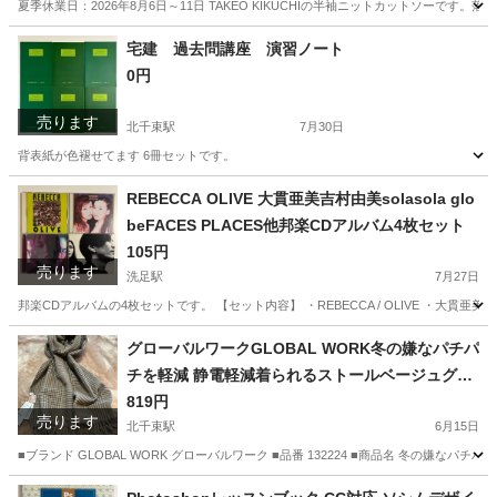
夏季休業日：2026年8月6日～11日 TAKEO KIKUCHIの半袖ニットカットソー
東京
大田区
北千束駅
Tシャツ
TAKEO KIKUCHI
宅建 過去問講座 演習ノート
0円
売ります
北千束駅
7月30日
背表紙が色褪せてます 6冊セットです。
東京
大田区
北千束駅
就職、資格
REBECCA OLIVE 大貫亜美吉村由美solasola glo
beFACES PLACES他邦楽CDアルバム4枚セット
105円
売ります
洗足駅
7月27日
邦楽CDアルバムの4枚セットです。 【セット内容】 ・REBECCA / OLIVE ・大貫亜美吉村由美 / sola
東京
大田区
洗足駅
CD
グローバルワークGLOBAL WORK冬の嫌なパチパ
チを軽減 静電軽減着られるストールベージュグレ
ンチェック55マフラースカーフショールポンチョ
819円
売ります
膝掛けひざ掛けブラウン茶色ベージュチェック長
北千束駅
6月15日
さ約188センチ幅約67センチフリンジ約10センチ
■ブランド GLOBAL WORK グローバルワーク ■品番 132224 ■商品名 冬の嫌なパ
レディース女性用婦人
東京
大田区
北千束駅
小物
グローバルワーク