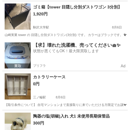
東京
千代田区
桜田門駅
家庭用品
無印良品
ゴミ箱【tower 目隠し分別ダストワゴン 3分別】
1,920円
駒沢大学駅
8月6日
山崎実業 tower の 目隠し分別ダストワゴン(3分別) です。 カラーはブラックです。
東京
目黒区
駒沢大学駅
家庭用品
【求】壊れた洗濯機、売ってください🧺✨
状態が悪くてもOK！最大限買取します
プリフラ
Ad
カトラリーケース
0円
三ノ輪駅
8月6日
【取引条件について】 自宅マンションまで直接取りに来ていただける方限定でお譲りさ
東京
台東区
三ノ輪駅
生活雑貨
陶器の塩(胡椒)入れ 犬1 未使用長期保管品
300円