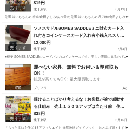
819円
売ります
北千束駅
6月19日
厳選 味いちもんめ 精進/倉田よしみ/あべ善太 厳選 味いちもんめ 秋刀魚/倉田よしみ
東京
大田区
北千束駅
マンガ、コミック、アニメ
ソメスサドルSOMES SADDLEミニ財布カード入
れ付きコインケースカード入れ有小銭入れスリム
味いちもんめ
ウォレットコンパクトウォレット
12,000円
売ります
北千束駅
7月4日
■概要 SOMES SADDLEのコードバンのコインケースです。美しい表情に見るたびニヤニヤして
東京
大田区
北千束駅
小物
カード
運べない家具、無料でお伺い＆即買取も
OK！
状態が悪くてもOK！最大限買取します
プリフラ
Ad
儲けることばかり考えるな！お客様が涙で感動す
る仕組み 売上１５０％アップは当たり前 住宅
販売全国１位の秘密は、、他全6冊セット
838円
売ります
北千束駅
6月16日
「もっと収益を伸ばす! アフィリエイト 徹底攻略ガイドブック」 鈴木みずほ / すずきみずほ 