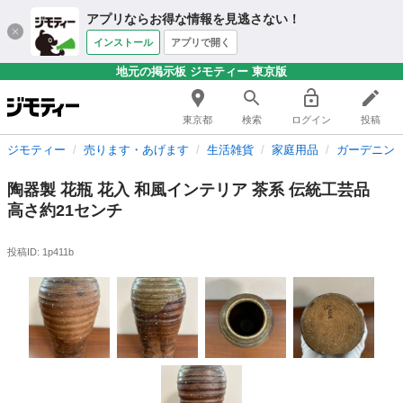
アプリならお得な情報を見逃さない！
インストール
アプリで開く
地元の掲示板 ジモティー 東京版
東京都
検索
ログイン
投稿
ジモティー
売ります・あげます
生活雑貨
家庭用品
ガーデニン
陶器製 花瓶 花入 和風インテリア 茶系 伝統工芸品
高さ約21センチ
投稿ID: 1p411b