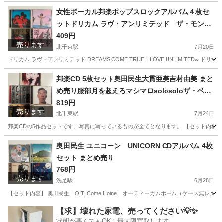
東京
大田区
北千束駅
ビジネス、経済
住宅
女性ボーカル邦楽ポップスロックアルバム４枚セ
ットドリカム ラヴ・アンリミテッド ザ・モンス
ター エゴラッピン レベッカ
409円
売ります
北千束駅
7月20日
ドリカム ラヴ・アンリミテッド DREAMS COME TRUE LOVE UNLIMITED∞ ドリームカム
東京
大田区
北千束駅
CD
邦楽CD 5枚セット奥田民生大貫亜美吉村由美 まと
め売り服部月を超えろマシマロsolosoloザ・ベリ
ー・ラスト・オブ・ユニコーン
819円
売ります
北千束駅
7月24日
邦楽CDの5作品セットです。写真に写っているものが全てとなります。 【セット内容】 ・大貫
東京
大田区
北千束駅
CD
奥田民生 ユニコーン UNICORN CDアルバム 4枚
セット まとめ売り
768円
売ります
洗足駅
6月28日
【セット内容】 奥田民生 O.T. Come Home オーティーカムホーム（ケース無レン
東京
大田区
洗足駅
CD
ユニコーン
【求】壊れた家電、売ってください💡✨
状態が悪くてもOK！最大限買取します