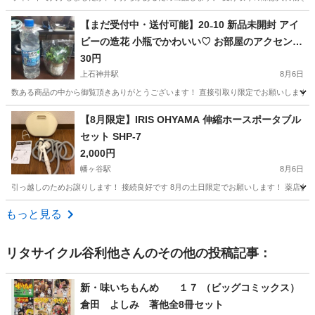
東京
台東区
新御徒町駅
家庭用品
トップバリュ
【まだ受付中・送付可能】20₋10 新品未開封 アイ
ビーの造花 小瓶でかわいい♡ お部屋のアクセント
に如何ですか♪ 早い者勝ちです✨✨
30円
上石神井駅
8月6日
数ある商品の中から御覧頂きありがとうございます！ 直接引取り限定でお願いします。（
東京
練馬区
上石神井駅
家庭用品
アイビー
【8月限定】IRIS OHYAMA 伸縮ホースポータブル
セット SHP-7
2,000円
幡ヶ谷駅
8月6日
引っ越しのためお譲りします！ 接続良好です 8月の土日限定でお願いします！ 薬店参考価
東京
渋谷区
幡ヶ谷駅
掃除用具
もっと見る
リタサイクル谷利他
さんのその他の投稿記事：
新・味いちもんめ １７ （ビッグコミックス）
倉田 よしみ 著他全8冊セット