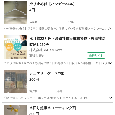
滑り止め付【ハンガー×4本】
4円
広尾駅
8月6日
4本(画像参照) 4本で５円！ ※個人売買をご理解している方希望 ※ノークレーム、ノー
東京
港区
広尾駅
洗濯用品
画像
≪月収22万円・派遣社員≫機械操作・製造補助
時給1,250円
株式会社BREXA Next
茨城県 静駅
提携サイト
コネクタ製造工場の検査や測定作業！日勤専属＆土日祝休み＆年間休日128日★クリーン
茨城
常陸大宮市
静駅
その他
ジュエリーケース2種
200円
亀戸駅
8月6日
通販で購入したジュエリーボックス2種セット 高さがある方は2段。
東京
江東区
亀戸駅
その他
ジュエリーボックス
水回り超撥水コーティング剤
300円