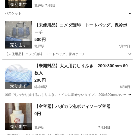
売ります
亀戸駅
7月5日
バスケット
東京
江東区
亀戸駅
その他
バスケット
【未使用品】コメダ珈琲 トートバッグ、保冷ポ
ーチ
500円
売ります
亀戸駅
7月22日
【未使用品】 コメダ珈琲 トートバッグ、保冷ポーチ
東京
江東区
亀戸駅
バッグ
コメダ珈琲
【未開封品】大人用おしりふき 200×300mm 60
枚入
200円
売ります
錦糸町駅
8月8日
国産でしっかり拭けるおしりふき。トイレに流せないタイプ。 200×300mmのシートサ
東京
墨田区
錦糸町駅
その他
トイレ
【空容器】ハダカラ泡ボディソープ容器
0円
売ります
亀戸駅
7月24日