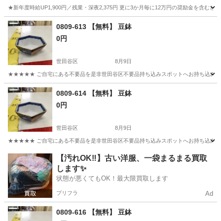
★新年度時給UP1,900円／残業・深夜2,375円 更に3か月毎に12万円の奨励金を含む
神奈川
藤沢市
その他
0809-613 【無料】 豆鉢
0円
世田谷区
8月9日
★★★★★ ご自宅にある不要品を是非世田谷区不要品持ち込みスポットへお持ち込みしません
東京
世田谷区
食器
スポット
0809-614 【無料】 豆鉢
0円
世田谷区
8月9日
★★★★★ ご自宅にある不要品を是非世田谷区不要品持ち込みスポットへお持ち込みしません
東京
世田谷区
食器
スポット
【汚れOK‼️】古い洋服、一袋まるまる買取
します✨
状態が悪くてもOK！最大限買取します
プリフラ
Ad
0809-616 【無料】 豆鉢