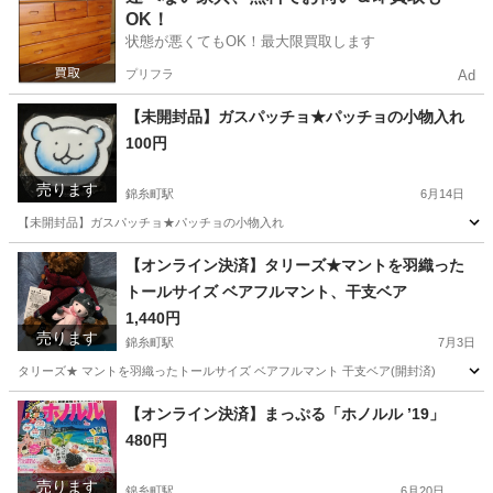
OK！
状態が悪くてもOK！最大限買取します
プリフラ
Ad
【未開封品】ガスパッチョ★パッチョの小物入れ
100円
売ります
錦糸町駅
6月14日
【未開封品】ガスパッチョ★パッチョの小物入れ
東京
墨田区
錦糸町駅
ノベルティグッズ
【オンライン決済】タリーズ★マントを羽織った
トールサイズ ベアフルマント、干支ベア
1,440円
売ります
錦糸町駅
7月3日
タリーズ★ マントを羽織ったトールサイズ ベアフルマント 干支ベア(開封済)
東京
墨田区
錦糸町駅
その他
干支
【オンライン決済】まっぷる「ホノルル ’19」
480円
売ります
錦糸町駅
6月20日