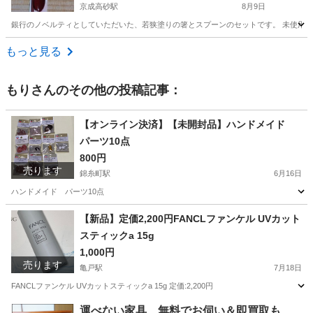
京成高砂駅
8月9日
銀行のノベルティとしていただいた、若狭塗りの箸とスプーンのセットです。 未使用の
東京
葛飾区
京成高砂駅
食器
スプーン
もっと見る
もり
さんのその他の投稿記事：
【オンライン決済】【未開封品】ハンドメイド
パーツ10点
800円
売ります
錦糸町駅
6月16日
ハンドメイド パーツ10点
東京
墨田区
錦糸町駅
その他
ハンドメイド
【新品】定価2,200円FANCLファンケル UVカット
スティックa 15g
1,000円
売ります
亀戸駅
7月18日
FANCLファンケル UVカットスティックa 15g 定価:2,200円
東京
江東区
亀戸駅
フェイスケア
運べない家具、無料でお伺い＆即買取も