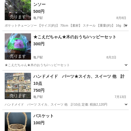
ンソー
500円
売ります
亀戸駅
8月8日
ポケットチェーンソー 【サイズ(約)】 70cm 【素材】 スチール 【重量(約)】 16g
東京
江東区
亀戸駅
その他
チェーンソー
★こえだちゃん★木のおうち/ハッピーセット
300円
売ります
亀戸駅
8月2日
★こえだちゃん★木のおうち/ハッピーセット
東京
江東区
亀戸駅
おもちゃ
こえだちゃん
ハンドメイド パーツ★スイカ、スイーツ 他 計
10点
750円
売ります
亀戸駅
7月13日
ハンドメイド パーツ スイカ、スイーツ 他 計10点 定価: 税抜2,120円
東京
江東区
亀戸駅
生活雑貨
スイカ
バスケット
100円