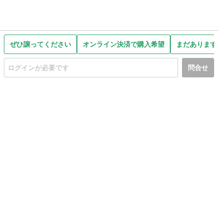
ぜひ譲ってください
オンライン決済で購入希望
まだあります
問合せ
初めての方へ
利用規約
プライバシーポリシー
プライバシー・ステートメント
健全化に資する運用方針
お問い合わせ
運営会社
サイトマップ
ご利用ガイド
フリーワードで探す
PC版で表示
都道府県選択