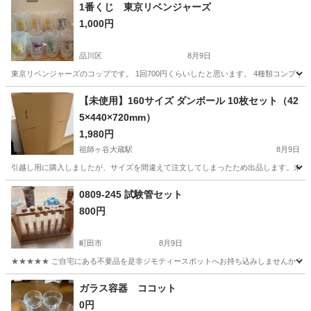
1番くじ 東京リベンジャーズ
1,000円
品川区
8月9日
東京リベンジャーズのコップです。 1回700円くらいしたと思います。 4種類コンプリ
東京
品川区
食器
【未使用】160サイズ ダンボール 10枚セット（42
5×440×720mm）
1,980円
祖師ヶ谷大蔵駅
8月9日
引越し用に購入しましたが、サイズを間違えて注文してしまったため出品します。未使用・未組立（平
東京
世田谷区
祖師ヶ谷大蔵駅
ラッピング用品
0809-245 試験管セット
800円
町田市
8月9日
★★★★★ ご自宅にある不要品を是非ジモティースポットへお持ち込みしませんか？ 家
東京
町田市
その他
現地
ガラス容器 ココット
0円