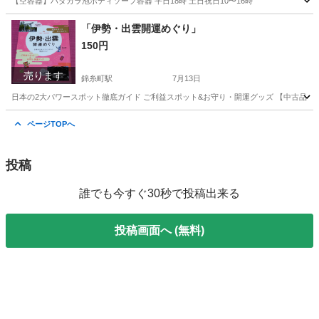
【空容器】ハダカラ泡ボディソープ容器 平日18時 土日祝日10〜16時
東京
江東区
亀戸駅
その他
容器
「伊勢・出雲開運めぐり」
150円
売ります
錦糸町駅
7月13日
日本の2大パワースポット徹底ガイド ご利益スポット&お守り・開運グッズ 【中古品】
東京
墨田区
錦糸町駅
その他
スポット
ページTOPへ
投稿
誰でも今すぐ30秒で投稿出来る
投稿画面へ (無料)