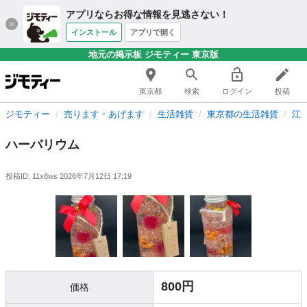
アプリならお得な情報を見逃さない！
インストール
アプリで開く
地元の掲示板 ジモティー 東京版
東京都
検索
ログイン
投稿
ジモティー
売ります・あげます
生活雑貨
東京都の生活雑貨
江
ハーバリウム
投稿ID: 11x8ws
2026年7月12日 17:19
800円
価格