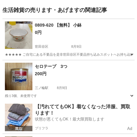
生活雑貨の売ります・あげますの関連記事
0809-620 【無料】 小鉢
0円
世田谷区
8月9日
★★★★★ ご自宅にある不要品を是非世田谷区不要品持ち込みスポットへお持ち込みしません
東京
世田谷区
食器
小鉢
セロテープ 3つ
200円
三ノ輪駅
8月9日
残り3個、未使用です
東京
台東区
三ノ輪駅
その他
【汚れててもOK】着なくなった洋服、買取
ります！
状態が悪くてもOK！最大限買取します
プリフラ
Ad