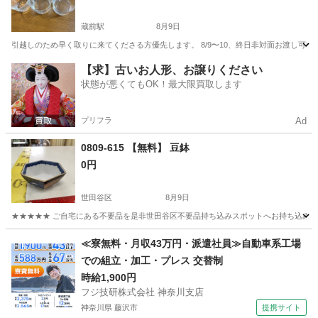
蔵前駅
8月9日
引越しのため早く取りに来てくださる方優先します。 8/9〜10、終日非対面お渡し可
東京
台東区
蔵前駅
食器
ココット
【求】古いお人形、お譲りください
状態が悪くてもOK！最大限買取します
プリフラ
Ad
0809-615 【無料】 豆鉢
0円
世田谷区
8月9日
★★★★★ ご自宅にある不要品を是非世田谷区不要品持ち込みスポットへお持ち込みしません
東京
世田谷区
食器
スポット
≪寮無料・月収43万円・派遣社員≫自動車系工場
での組立・加工・プレス 交替制
時給1,900円
フジ技研株式会社 神奈川支店
神奈川県 藤沢市
提携サイト