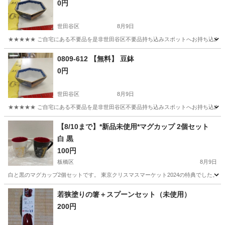
0円
世田谷区
8月9日
★★★★★ ご自宅にある不要品を是非世田谷区不要品持ち込みスポットへお持ち込みしません
東京
世田谷区
食器
スポット
0809-612 【無料】 豆鉢
0円
世田谷区
8月9日
★★★★★ ご自宅にある不要品を是非世田谷区不要品持ち込みスポットへお持ち込みしません
東京
世田谷区
食器
スポット
【8/10まで】*新品未使用*マグカップ 2個セット
白 黒
100円
板橋区
8月9日
白と黒のマグカップ2個セットです。 東京クリスマスマーケット2024の特典でした。 どち
東京
板橋区
食器
マグカップ
若狭塗りの箸＋スプーンセット（未使用）
200円