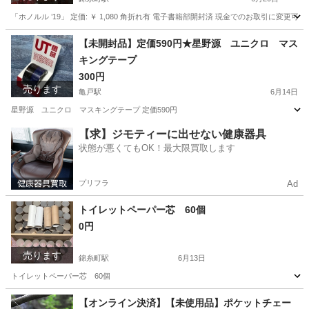
「ホノルル ’19」 定価: ￥ 1,080 角折れ有 電子書籍部開封済 現金でのお取引に変更可能で
東京
墨田区
錦糸町駅
その他
まっぷる
【未開封品】定価590円★星野源 ユニクロ マス
キングテープ
300円
売ります
亀戸駅
6月14日
星野源 ユニクロ マスキングテープ 定価590円
東京
江東区
亀戸駅
その他
マスキングテープ
【求】ジモティーに出せない健康器具
状態が悪くてもOK！最大限買取します
プリフラ
Ad
トイレットペーパー芯 60個
0円
売ります
錦糸町駅
6月13日
トイレットペーパー芯 60個
東京
江東区
錦糸町駅
その他
トイレットペーパー
【オンライン決済】【未使用品】ポケットチェー