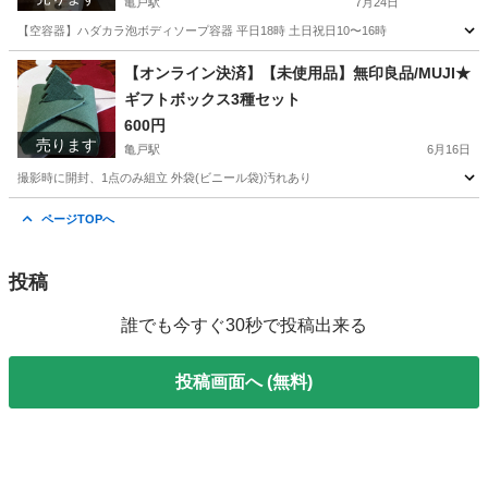
亀戸駅
7月24日
【空容器】ハダカラ泡ボディソープ容器 平日18時 土日祝日10〜16時
東京
江東区
亀戸駅
その他
容器
【オンライン決済】【未使用品】無印良品/MUJI★
ギフトボックス3種セット
600円
売ります
亀戸駅
6月16日
撮影時に開封、1点のみ組立 外袋(ビニール袋)汚れあり
東京
江東区
亀戸駅
ラッピング用品
MUJI
ページTOPへ
投稿
誰でも今すぐ30秒で投稿出来る
投稿画面へ (無料)