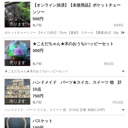
東京
江東区
錦糸町駅
その他
トイレットペーパー
【オンライン決済】【未使用品】ポケットチェー
ンソー
500円
売ります
亀戸駅
8月8日
ポケットチェーンソー 【サイズ(約)】 70cm 【素材】 スチール 【重量(約)】 16g
東京
江東区
亀戸駅
その他
チェーンソー
★こえだちゃん★木のおうち/ハッピーセット
300円
売ります
亀戸駅
8月2日
★こえだちゃん★木のおうち/ハッピーセット
東京
江東区
亀戸駅
おもちゃ
こえだちゃん
ハンドメイド パーツ★スイカ、スイーツ 他 計
10点
750円
売ります
亀戸駅
7月13日
ハンドメイド パーツ スイカ、スイーツ 他 計10点 定価: 税抜2,120円
東京
江東区
亀戸駅
生活雑貨
スイカ
バスケット
100円