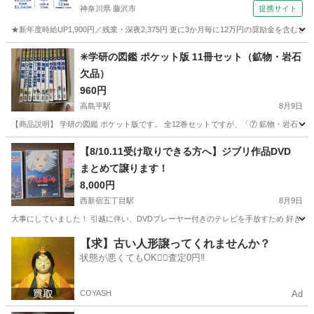
神奈川県 藤沢市
提携サイト
★新年度時給UP1,900円／残業・深夜2,375円 更に3か月毎に12万円の奨励金を含む
神奈川
藤沢市
その他
✳️学研の図鑑 ポケット版 11冊セット（鉱物・岩石
欠品）
960円
高島平駅
8月9日
【商品説明】 学研の図鑑 ポケット版です。 全12巻セットですが、「⑦ 鉱物・岩石」のみ欠品し
東京
板橋区
高島平駅
参考書
【8/10.11受け取りできる方へ】ジブリ作品DVD
まとめて譲ります！
8,000円
西新宿五丁目駅
8月9日
大事にしていました！ 引越に伴い、DVDプレーヤー付きのテレビを手放すため 好きな
東京
渋谷区
西新宿五丁目駅
DVD/ブルーレイ
【求】古い人形譲ってくれませんか？
状態が悪くてもOK🙆‍♀️査定0円‼️
COYASH
Ad