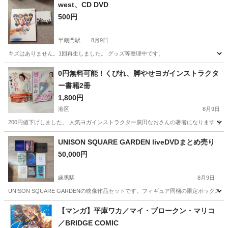
west、CD DVD
500円
半蔵門駅
8月9日
キズはありません。1回再生しました。 グッズ等整理中です。
東京
千代田区
半蔵門駅
DVD/ブルーレイ
0円無料可能！くびれ、脚やせヨガインストラクタ
ー書籍2冊
1,800円
港区
8月9日
200円値下げしました。 人気ヨガインストラクター廣田なおさんの著者になります ウエスト
東京
港区
医学、薬学、看護
書籍
UNISON SQUARE GARDEN liveDVDまとめ売り
50,000円
練馬駅
8月9日
UNISON SQUARE GARDENの映像作品セットです。フィギュア同梱の限定ボックスを含む、
東京
練馬区
練馬駅
DVD/ブルーレイ
【マンガ】平庫ワカ／マイ・ブロークン・マリコ
／BRIDGE COMIC