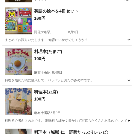
英語の絵本を4冊セット
160円
阿佐ケ谷駅
8月9日
まとめてお譲りいたします。 知育にいかがでしょうか？
東京
杉並区
阿佐ケ谷駅
絵本
料理本(たまご)
100円
麻布十番駅
8月9日
料理を始めた頃に購入して、パラパラと見たのみの本です。
東京
港区
麻布十番駅
その他
料理本
料理本(豆腐)
100円
麻布十番駅
8月9日
料理初心者向けの本です。 調味料も細かく書かれて写真もたくさんあるので、とても分
東京
港区
麻布十番駅
その他
料理本
料理本（城咲 仁 野菜たっぷりレシピ）