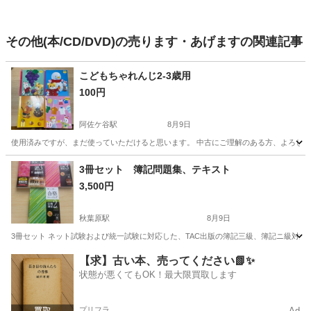
その他(本/CD/DVD)の売ります・あげますの関連記事
こどもちゃれんじ2-3歳用
100円
阿佐ケ谷駅
8月9日
使用済みですが、まだ使っていただけると思います。 中古にご理解のある方、よろしく
東京
杉並区
阿佐ケ谷駅
絵本
こどもちゃれんじ
3冊セット 簿記問題集、テキスト
3,500円
秋葉原駅
8月9日
3冊セット ネット試験および統一試験に対応した、TAC出版の簿記三級、簿記ニ級対策 本
東京
千代田区
秋葉原駅
参考書
問題集
【求】古い本、売ってください📗✨
状態が悪くてもOK！最大限買取します
プリフラ
Ad