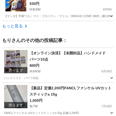
530円
秋葉原駅
8月9日
【マンガ】平庫ワカ／ マイ・ブロークン・マリコ／ BRIDGE COMIC B6判（横128
東京
千代田区
秋葉原駅
マンガ、コミック、アニメ
もっと見る
もり
さんのその他の投稿記事：
【オンライン決済】【未開封品】ハンドメイド
パーツ10点
800円
売ります
錦糸町駅
6月16日
ハンドメイド パーツ10点
東京
墨田区
錦糸町駅
その他
ハンドメイド
【新品】定価2,200円FANCLファンケル UVカット
スティックa 15g
1,000円
売ります
亀戸駅
7月18日
FANCLファンケル UVカットスティックa 15g 定価:2,200円