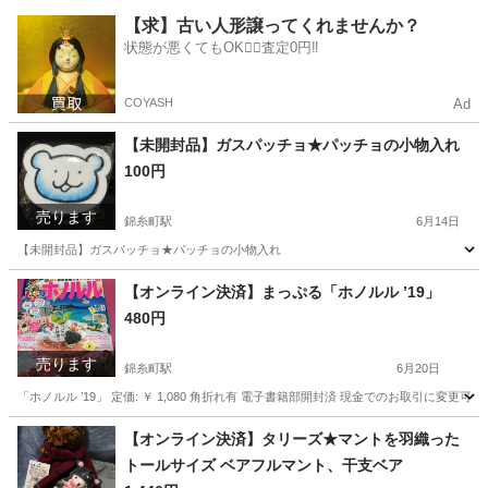
東京
江東区
亀戸駅
フェイスケア
【求】古い人形譲ってくれませんか？
状態が悪くてもOK🙆‍♀️査定0円‼️
COYASH
Ad
【未開封品】ガスパッチョ★パッチョの小物入れ
100円
売ります
錦糸町駅
6月14日
【未開封品】ガスパッチョ★パッチョの小物入れ
東京
墨田区
錦糸町駅
ノベルティグッズ
【オンライン決済】まっぷる「ホノルル ’19」
480円
売ります
錦糸町駅
6月20日
「ホノルル ’19」 定価: ￥ 1,080 角折れ有 電子書籍部開封済 現金でのお取引に変更可能で
東京
墨田区
錦糸町駅
その他
まっぷる
【オンライン決済】タリーズ★マントを羽織った
トールサイズ ベアフルマント、干支ベア