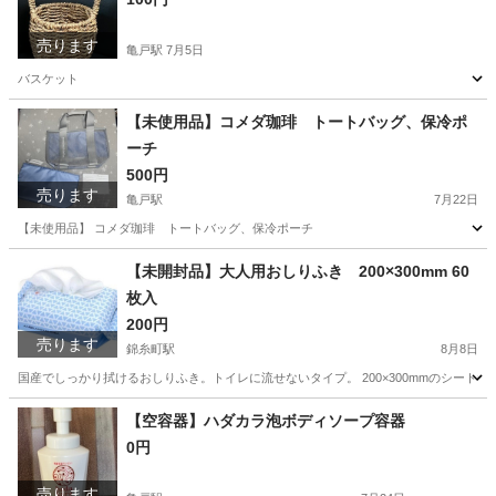
売ります
亀戸駅
7月5日
バスケット
東京
江東区
亀戸駅
その他
バスケット
【未使用品】コメダ珈琲 トートバッグ、保冷ポ
ーチ
500円
売ります
亀戸駅
7月22日
【未使用品】 コメダ珈琲 トートバッグ、保冷ポーチ
東京
江東区
亀戸駅
バッグ
コメダ珈琲
【未開封品】大人用おしりふき 200×300mm 60
枚入
200円
売ります
錦糸町駅
8月8日
国産でしっかり拭けるおしりふき。トイレに流せないタイプ。 200×300mmのシートサ
東京
墨田区
錦糸町駅
その他
トイレ
【空容器】ハダカラ泡ボディソープ容器
0円
売ります