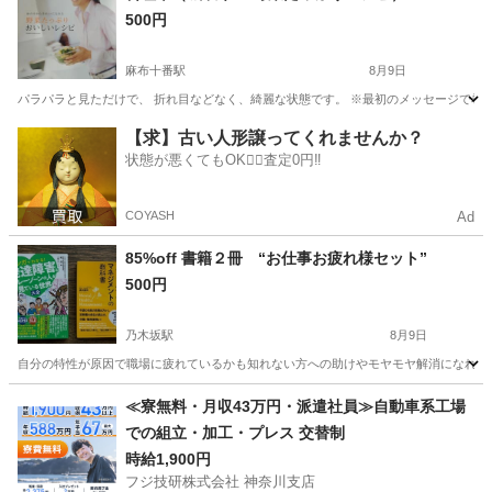
500円
麻布十番駅
8月9日
パラパラと見ただけで、 折れ目などなく、綺麗な状態です。 ※最初のメッセージで希望日
東京
港区
麻布十番駅
本/CD/DVD
料理本
【求】古い人形譲ってくれませんか？
状態が悪くてもOK🙆‍♀️査定0円‼️
COYASH
Ad
85%off 書籍２冊 “お仕事お疲れ様セット”
500円
乃木坂駅
8月9日
自分の特性が原因で職場に疲れているかも知れない方への助けやモヤモヤ解消になれば… 私自身が読ん
東京
港区
乃木坂駅
歴史、心理、教育
書籍
≪寮無料・月収43万円・派遣社員≫自動車系工場
での組立・加工・プレス 交替制
時給1,900円
フジ技研株式会社 神奈川支店