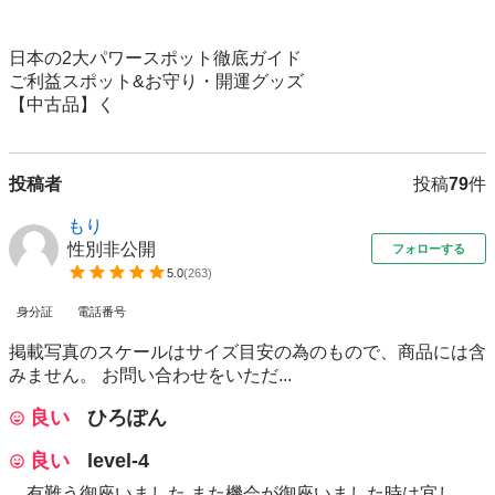
日本の2大パワースポット徹底ガイド

ご利益スポット&お守り・開運グッズ

【中古品】く
投稿者
投稿
79
件
もり
性別非公開
フォローする
5.0
(
263
)
身分証
電話番号
掲載写真のスケールはサイズ目安の為のもので、商品には含
みません。 お問い合わせをいただ...
良い
ひろぽん
良い
level-4
有難う御座いました また機会が御座いました時は宜し