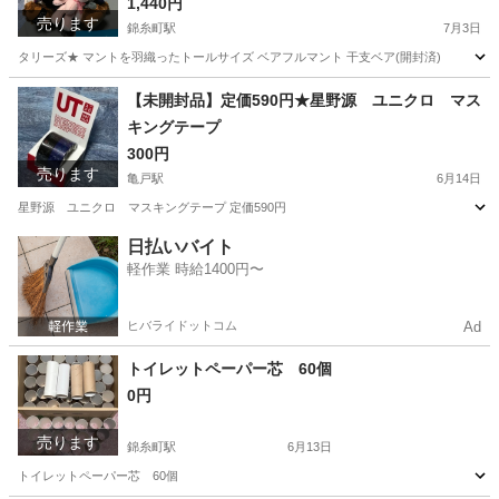
1,440円
売ります
錦糸町駅
7月3日
タリーズ★ マントを羽織ったトールサイズ ベアフルマント 干支ベア(開封済)
東京
墨田区
錦糸町駅
その他
干支
【未開封品】定価590円★星野源 ユニクロ マス
キングテープ
300円
売ります
亀戸駅
6月14日
星野源 ユニクロ マスキングテープ 定価590円
東京
江東区
亀戸駅
その他
マスキングテープ
日払いバイト
軽作業 時給1400円〜
ヒバライドットコム
Ad
トイレットペーパー芯 60個
0円
売ります
錦糸町駅
6月13日
トイレットペーパー芯 60個