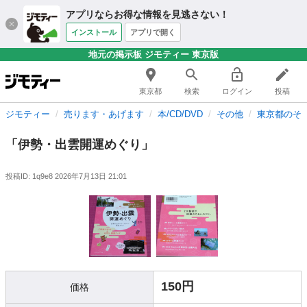
アプリならお得な情報を見逃さない！
インストール
アプリで開く
地元の掲示板 ジモティー 東京版
東京都
検索
ログイン
投稿
ジモティー
売ります・あげます
本/CD/DVD
その他
東京都のそ
「伊勢・出雲開運めぐり」
投稿ID: 1q9e8
2026年7月13日 21:01
150円
価格