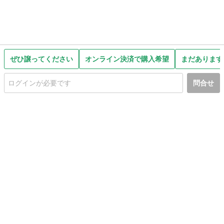
ぜひ譲ってください
オンライン決済で購入希望
まだあります
問合せ
初めての方へ
利用規約
プライバシーポリシー
プライバシー・ステートメント
健全化に資する運用方針
お問い合わせ
運営会社
サイトマップ
ご利用ガイド
フリーワードで探す
PC版で表示
都道府県選択