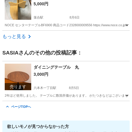
5,000円
落合駅
8月6日
NOCE センターテーブルBF6900 商品コード2328000009556 https://www.noce.co.jp/categor
東京
新宿区
落合駅
テーブル
もっと見る
SASIA
さんのその他の投稿記事：
ダイニングテーブル 丸
3,000円
売ります
六本木一丁目駅
8月5日
2年ほど使用しました。 テーブルに数箇所傷があります。 がたつきなどはございません。 
東京
港区
六本木一丁目駅
テーブル
ページTOPへ
欲しいモノが見つからなかった方