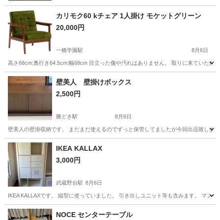
カリモク60 kチェア 1人掛け モケットグリーン
20,000円
一橋学園駅
8月6日
高さ68cm:奥行き64.5cm:幅68cm 目立った傷や汚れはありません。 取りに来てい
東京
小平市
一橋学園駅
椅子
モケット
壁美人 壁掛けボックス
2,500円
勝どき駅
8月6日
壁美人の壁掛収納です。 まだまだ使えるのでずっと保管してましたが今回出品致しました。 
東京
中央区
勝どき駅
その他
IKEA KALLAX
3,000円
武蔵野台駅
8月6日
IKEA KALLAXです。 縦型に使っていました。 引き出しユニット等も含みます。 
東京
府中市
武蔵野台駅
収納家具
NOCE センターテーブル