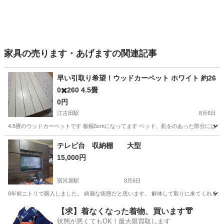
家具の売ります・あげますの関連記事
早い引取り希望！ウッドカーペット ホワイト 約26
0✖️260 4.5畳
0円
江古田駅
8月6日
4.5畳のウッドカーペットです 板幅5cmになってます ベッド、机をのあった部分には凹
東京
練馬区
江古田駅
カーペット/マット/ラグ
テレビ台 収納棚 大型
15,000円
宿河原駅
8月6日
8年前ニトリで購入しました。 綺麗な状態だと思います。 解体して取りに来てくれる
東京
世田谷区
宿河原駅
収納家具
大型
【求】着なくなった着物、買います👘
状態が悪くてもOK！最大限買取します