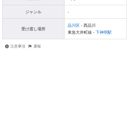
ジャンル
-
品川区
- 西品川
受け渡し場所
東急大井町線 -
下神明駅
注意事項
通報