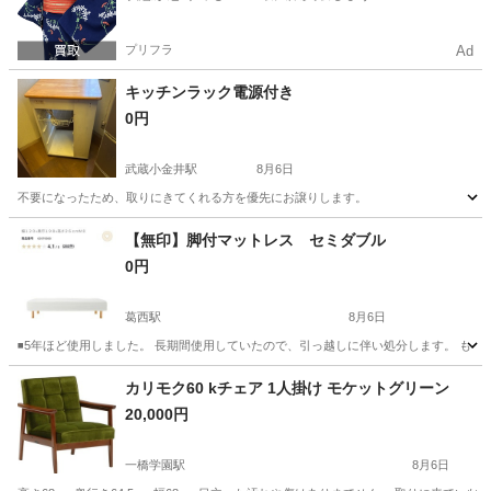
プリフラ
Ad
キッチンラック電源付き
0円
武蔵小金井駅
8月6日
不要になったため、取りにきてくれる方を優先にお譲りします。
東京
小金井市
武蔵小金井駅
収納家具
ラック
【無印】脚付マットレス セミダブル
0円
葛西駅
8月6日
◾️5年ほど使用しました。 長期間使用していたので、引っ越しに伴い処分します。 もし
東京
江戸川区
葛西駅
ベッド
カリモク60 kチェア 1人掛け モケットグリーン
20,000円
一橋学園駅
8月6日