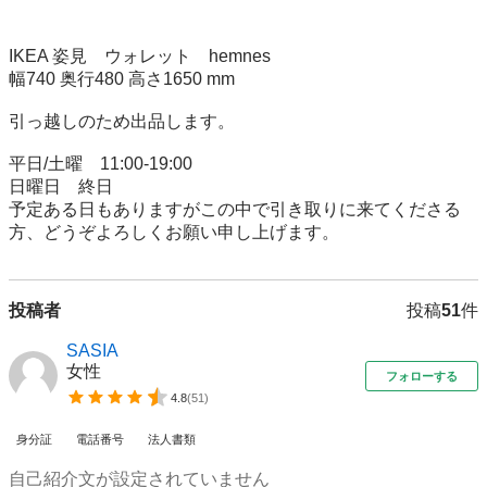
IKEA 姿見　ウォレット　hemnes

幅740 奥行480 高さ1650 mm

引っ越しのため出品します。

平日/土曜　11:00-19:00

日曜日　終日

予定ある日もありますがこの中で引き取りに来てくださる
方、どうぞよろしくお願い申し上げます。
投稿者
投稿
51
件
SASIA
女性
フォローする
4.8
(
51
)
身分証
電話番号
法人書類
自己紹介文が設定されていません