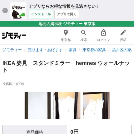
アプリならお得な情報を見逃さない！
インストール
アプリで開く
地元の掲示板 ジモティー 東京版
東京都
検索
ログイン
投稿
ジモティー
売ります・あげます
家具
東京都の家具
品川区の家
IKEA 姿見 スタンドミラー hemnes ウォールナッ
ト
投稿ID: 1p99ld
0円
商品価格