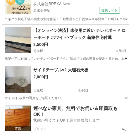
株式会社BREXA Next
茨城県 静駅
提携サイト
コネクタ製造工場の検査や測定作業！日勤専属＆土日祝休み＆年間休日128日★クリーン
茨城
常陸大宮市
静駅
その他
【オンライン決済】未使用に近い テレビボード ロ
ーボード ホワイト×ブラック 新築住宅付属
8,500円
竹橋駅
8月6日
新築住宅に付属していたテレビボードです。 新居では別の家具を使用するため、出品し
東京
千代田区
竹橋駅
収納家具
住宅
サイドテーブルx2 大理石天板
2,000円
目黒駅
8月6日
サイズは2枚目の写真をご確認ください。
東京
目黒区
目黒駅
テーブル
大理石
運べない家具、無料でお伺い＆即買取も
OK！
状態が悪くてもOK！最大限買取します
プリフラ
Ad