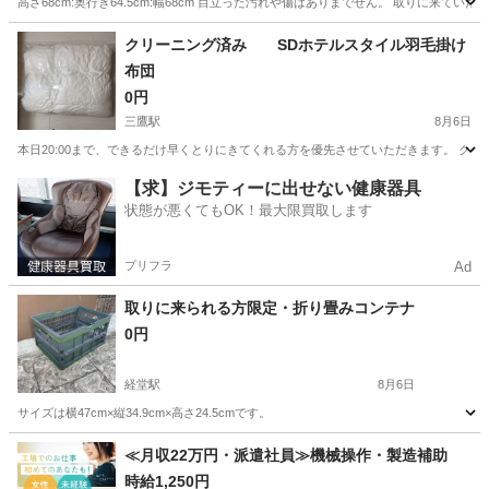
高さ68cm:奥行き64.5cm:幅68cm 目立った汚れや傷はありまでせん。 取りに来て
東京
小平市
一橋学園駅
椅子
モケット
クリーニング済み SDホテルスタイル羽毛掛け
布団
0円
三鷹駅
8月6日
本日20:00まで、できるだけ早くとりにきてくれる方を優先させていただきます。 ク
東京
三鷹市
三鷹駅
寝具
【求】ジモティーに出せない健康器具
状態が悪くてもOK！最大限買取します
プリフラ
Ad
取りに来られる方限定・折り畳みコンテナ
0円
経堂駅
8月6日
サイズは横47cm×縦34.9cm×高さ24.5cmです。
東京
世田谷区
経堂駅
収納家具
コンテナ
≪月収22万円・派遣社員≫機械操作・製造補助
時給1,250円