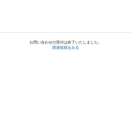
お問い合わせの受付は終了いたしました。
関連投稿をみる
初めての方へ
利用規約
プライバシーポリシー
プライバシー・ステートメント
健全化に資する運用方針
お問い合わせ
運営会社
サイトマップ
ご利用ガイド
フリーワードで探す
PC版で表示
都道府県選択