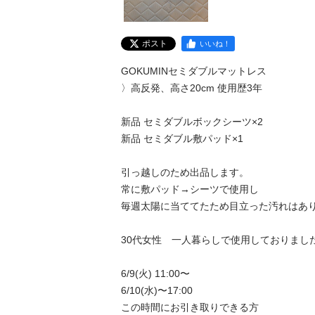
ポスト
いいね！
GOKUMINセミダブルマットレス

〉高反発、高さ20cm 使用歴3年

新品 セミダブルボックシーツ×2

新品 セミダブル敷パッド×1

引っ越しのため出品します。

常に敷パッド→シーツで使用し

毎週太陽に当ててたため目立った汚れはあり
30代女性　一人暮らしで使用しておりました
6/9(火) 11:00〜

6/10(水)〜17:00

この時間にお引き取りできる方
