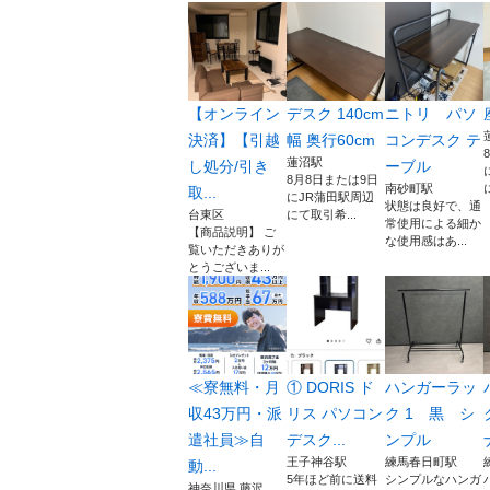
【オンライン
デスク 140cm
ニトリ パソ
決済】【引越
幅 奥行60cm
コンデスク テ
蓮沼駅
し処分/引き
ーブル
8月8日または9日
南砂町駅
取...
にJR蒲田駅周辺
状態は良好で、通
台東区
にて取引希...
常使用による細か
【商品説明】 ご
な使用感はあ...
覧いただきありが
とうございま...
≪寮無料・月
① DORIS ド
ハンガーラッ
収43万円・派
リス パソコン
ク 1 黒 シ
遣社員≫自
デスク...
ンプル
王子神谷駅
練馬春日町駅
動...
5年ほど前に送料
シンプルなハンガ
神奈川県 藤沢...