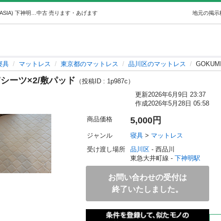
GOKUMIN セミダブルマットレス/シーツ×2/敷パッド (SASIA) 下神明の寝具《マットレス》の中古あげます・譲ります｜ジモティーで不用品の処分
中古
売ります・あげます
地元の掲示
寝具
マットレス
東京都のマットレス
品川区のマットレス
GOKU
/シーツ×2/敷パッド
（投稿ID : 1p987c）
更新
2026年6月9日 23:37
作成
2026年5月28日 05:58
商品価格
5,000円
ジャンル
寝具
 > 
マットレス
受け渡し場所
品川区
 - 西品川
東急大井町線 - 
下神明駅
お問い合わせの受付は
終了いたしました。