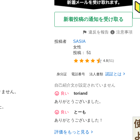
新着投稿の通知を受け取る
違反を報告
注意事項
投稿者
SASIA
女性
投稿： 
51
4.8
(
51
)
認証とは
身分証
電話番号
法人書類
自己紹介文が設定されていません
ません。

良い
toriand
ありがとうございました。
。

良い
とーも
ありがとうございました！
評価をもっと見る