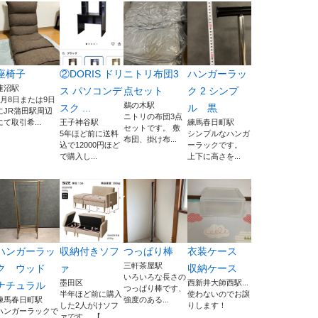
座椅子
②DORIS ドリ
ニトリ布団3
ハンガーラッ
蓮沼駅
ス パソコンデ
点セット
ク 2 シンプ
8月8日または9日
鵜の木駅
スク ...
ル 黒
にJR蒲田駅周辺
ニトリの布団3点
にて取引希...
王子神谷駅
練馬春日町駅
セットです。 敷
5年ほど前に送料
シンプルなハンガ
布団、掛け布...
込で12000円ほど
ーラックです。
で購入し...
上下に高さを...
ハンガーラッ
収納付きソフ
つっぱり棒
衣装ケース
三軒茶屋駅
ク ウッド
ァ
収納ケース
いろいろな長さの
墨田区
西新井大師西駅...
ナチュラル
つっぱり棒です、
半年ほど前に購入
使わないのでお譲
練馬春日町駅
強度のある...
した2人がけソフ
りします！
ハンガーラックで
ァです。 【...