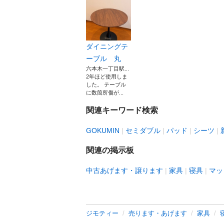
ダイニングテ
ーブル 丸
六本木一丁目駅...
2年ほど使用しま
した。 テーブル
に数箇所傷が...
関連キーワード検索
GOKUMIN
セミダブル
パッド
シーツ
関連の掲示板
中古あげます・譲ります
家具
寝具
マッ
ジモティー
売ります・あげます
家具