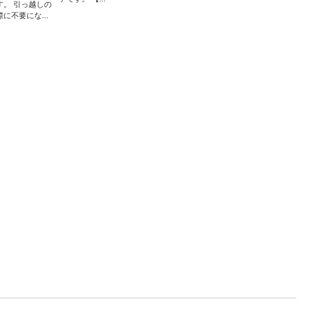
す。 引っ越しの
際に不要にな...