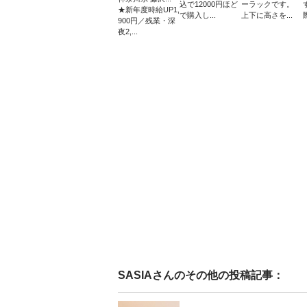
込で12000円ほど
ーラックです。
★新年度時給UP1,
で購入し...
上下に高さを...
900円／残業・深
夜2,...
SASIA
さんのその他の投稿記事：