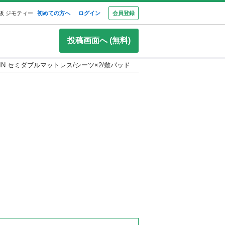
板 ジモティー
初めての方へ
ログイン
会員登録
投稿画面へ (無料)
MIN セミダブルマットレス/シーツ×2/敷パッド