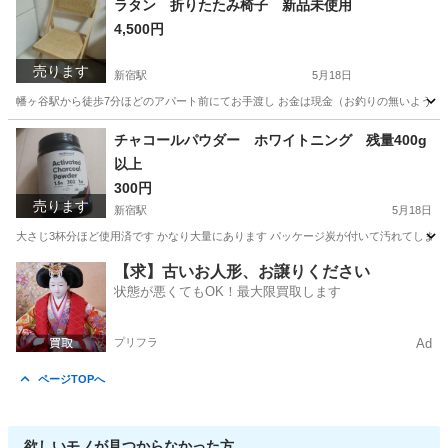
ラタン 折りたたみ椅子 新品未使用
4,500円
売ります
新宿駅
5月18日
幡ヶ谷駅から徒歩7分ほどのアパート前にてお手渡し お金は現金（お釣りの無いようにお願い
東京
渋谷区
新宿駅
椅子
チャコールパウダー ホワイトニング 残量400g
以上
300円
売ります
新宿駅
5月18日
大さじ3杯分ほど使用済です かなり大量にあります パッケージ炭が付いて汚れてしまって
東京
渋谷区
新宿駅
家庭用品
ホワイトニング
【求】古いお人形、お譲りください
状態が悪くてもOK！最大限買取します
プリフラ
Ad
ページTOPへ
欲しいモノが見つからなかった方