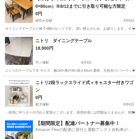
0×80cm）※8/12までに引き取り可能な方限定
0円
雑司が谷駅
8月6日
ダイニングテーブルと椅子4脚のセットです。 買い替えのため、お譲りします。 サイズ 天板：1
東京
豊島区
雑司が谷駅
テーブル
ニトリ ダイニングテーブル
18,900円
竹ノ塚駅
8月6日
ニトリのテーブルです サイズ 幅160×奥行90×高さ65cm 素材 天然木(ラバーウッド)
東京
足立区
竹ノ塚駅
ダイニングセット
ニトリ2段ラックスライド式＋キャスター付きワゴ
ン
0円
新大塚駅
8月6日
・使用に伴う少々の汚れと変形がございます。使用自体には問題ありませんが、状態をご
東京
豊島区
新大塚駅
収納家具
【期間限定】配達パートナー募集中！
Amazon Flexの配達に原付と電動アシスト自転車が登
場！