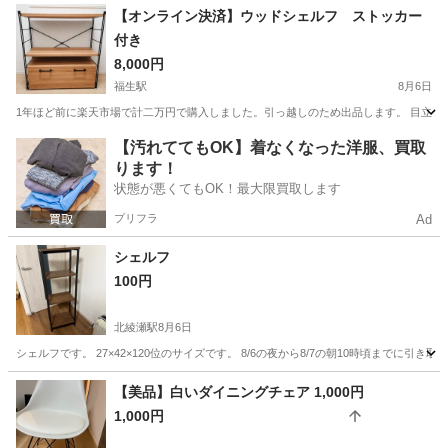
東京
足立区
竹ノ塚駅
その他
【オンライン決済】ウッドシェルフ ストッカー
付き
8,000円
福生駅
8月6日
1年ほど前に楽天市場で計二万円で購入しました。引っ越しのため出品します。 目立った傷
東京
福生市
福生駅
収納家具
【汚れててもOK】着なくなった洋服、買取
ります！
状態が悪くてもOK！最大限買取します
プリフラ
Ad
シェルフ
100円
北綾瀬駅
8月6日
シェルフです。 27×42×120位のサイズです。 8/6の夜から8/7の朝10時頃までに引
東京
足立区
北綾瀬駅
収納家具
【美品】白いダイニングチェア 1,000円
1,000円