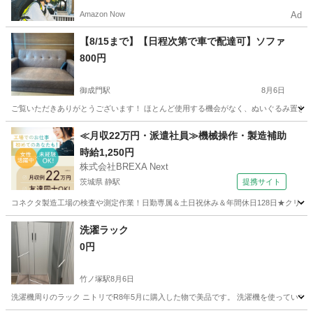
Amazon Now
Ad
【8/15まで】【日程次第で車で配達可】ソファ
800円
御成門駅
8月6日
ご覧いただきありがとうございます！ ほとんど使用する機会がなく、ぬいぐるみ置き場と
東京
港区
御成門駅
ソファ
≪月収22万円・派遣社員≫機械操作・製造補助
時給1,250円
株式会社BREXA Next
茨城県 静駅
提携サイト
コネクタ製造工場の検査や測定作業！日勤専属＆土日祝休み＆年間休日128日★クリーン
茨城
常陸大宮市
静駅
その他
洗濯ラック
0円
竹ノ塚駅
8月6日
洗濯機周りのラック ニトリでR8年5月に購入した物で美品です。 洗濯機を使っていて