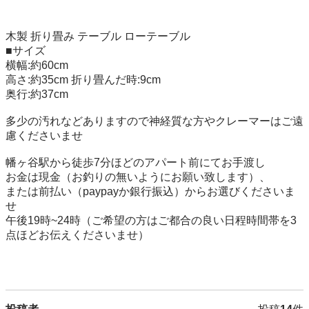
木製 折り畳み テーブル ローテーブル 

■サイズ

横幅:約60cm

高さ:約35cm 折り畳んだ時:9cm

奥行:約37cm

多少の汚れなどありますので神経質な方やクレーマーはご遠
慮くださいませ

幡ヶ谷駅から徒歩7分ほどのアパート前にてお手渡し

お金は現金（お釣りの無いようにお願い致します）、

または前払い（paypayか銀行振込）からお選びくださいま
せ

午後19時~24時（ご希望の方はご都合の良い日程時間帯を3
点ほどお伝えくださいませ）
