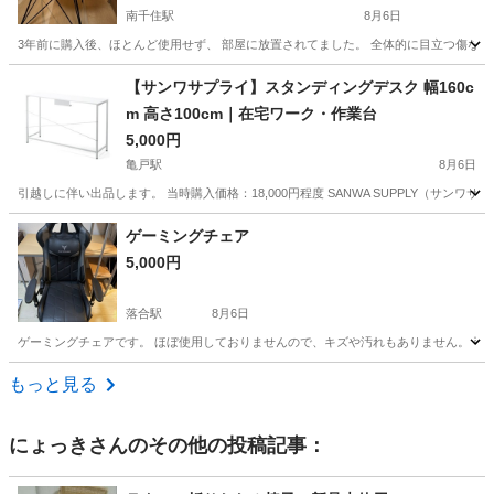
南千住駅
8月6日
3年前に購入後、ほとんど使用せず、 部屋に放置されてました。 全体的に目立つ傷なく
東京
台東区
南千住駅
椅子
【サンワサプライ】スタンディングデスク 幅160c
m 高さ100cm｜在宅ワーク・作業台
5,000円
亀戸駅
8月6日
引越しに伴い出品します。 当時購入価格：18,000円程度 SANWA SUPPLY（サンワサプライ） 
東京
江東区
亀戸駅
オフィス用家具
ゲーミングチェア
5,000円
落合駅
8月6日
ゲーミングチェアです。 ほぼ使用しておりませんので、キズや汚れもありません。 引
東京
中野区
落合駅
椅子
もっと見る
にょっき
さんのその他の投稿記事：