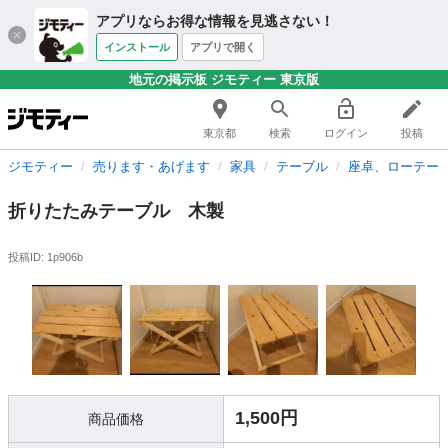
アプリならお得な情報を見逃さない！
インストール
アプリで開く
地元の掲示板 ジモティー 東京版
東京都
検索
ログイン
投稿
ジモティー
売ります・あげます
家具
テーブル
座卓、ローテー
折りたたみテーブル 木製
投稿ID: 1p906b
1,500円
商品価格