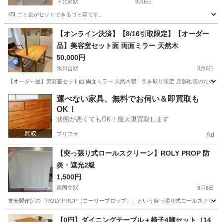
下北沢駅
8月6日
45Lゴミ袋がセットできるゴミ箱です。
東京
世田谷区
下北沢駅
インテリア雑貨/小物
【オンライン決済】【8/16引取限定】【オーダー
品】美容室セット面 両面ミラー 天然木
50,000円
氷川台駅
8月6日
【オーダー品】美容室セット面 両面ミラー 天然木製 引き取り限定 店舗改装のため出品
東京
練馬区
氷川台駅
ミラー/鏡
運べない家具、無料でお伺い＆即買取も
OK！
状態が悪くてもOK！最大限買取します
プリフラ
Ad
【突っ張り式ロールスクリーン】ROLY PROP 防
炎・遮光2級
1,500円
西国立駅
8月6日
友安製作所の「ROLY PROP（ローリープロップ）」という突っ張り式ロールスクリーン
東京
立川市
西国立駅
カーテン、ブラインド
【0円】ダイニングテーブル＋椅子4脚セット（14