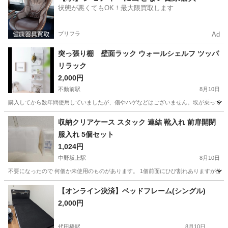
状態が悪くてもOK！最大限買取します
プリフラ
Ad
突っ張り棚 壁面ラック ウォールシェルフ ツッパ
リラック
2,000円
不動前駅
8月10日
購入してから数年間使用していましたが、傷やハゲなどはございません。埃が乗っている程度
東京
品川区
不動前駅
収納家具
ラック
収納クリアケース スタック 連結 靴入れ 前扉開閉
服入れ 5個セット
1,024円
中野坂上駅
8月10日
不要になったので 何個か未使用のものがあります。 1個前面にひび割れありますが使
東京
中野区
中野坂上駅
収納家具
クリアケース
【オンライン決済】ベッドフレーム(シングル)
2,000円
代田橋駅
8月10日