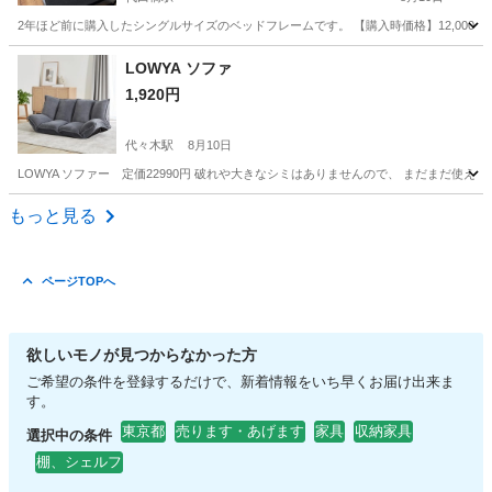
2年ほど前に購入したシングルサイズのベッドフレームです。 【購入時価格】12,000円ぐ
東京
杉並区
代田橋駅
ベッド
フレーム
LOWYA ソファ
1,920円
代々木駅
8月10日
LOWYA ソファー 定価22990円 破れや大きなシミはありませんので、 まだまだ使え
東京
新宿区
代々木駅
ソファ
もっと見る
ページTOPへ
欲しいモノが見つからなかった方
ご希望の条件を登録するだけで、新着情報をいち早くお届け出来ま
す。
東京都
売ります・あげます
家具
収納家具
選択中の条件
棚、シェルフ