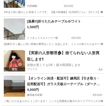
代田橋駅
8月10日
2年ほど前に購入した衣装ラックです。 【購入時価格】10,000円ぐらい 【サイズ】高さ
東京
杉並区
代田橋駅
収納家具
ラック
[急募‼️]折りたたみテーブルホワイト
1,500円
とうきょうスカイツリー駅
8月10日
[急募‼️] 引っ越しに伴い荷物の整理をしたく 出品します。 ニトリの折りたたみテーブル 【情報】
東京
台東区
とうきょうスカイツリー駅
テーブル
【実家の人形整理🏠】捨てられない人形買
取します❗️
折りたたみ
状態が悪くてもOK！最大限買取します
プリフラ
Ad
【オンライン決済・配送可】練馬区【引き取り・
近郊配送可】ガラス天板ローテーブル（ダークブ
ラウン）／定価約1.7万円
4,000円
練馬春日町駅
8月10日
ご覧いただきありがとうございます！ シックな雰囲気が魅力のダークブラウンのガラステー