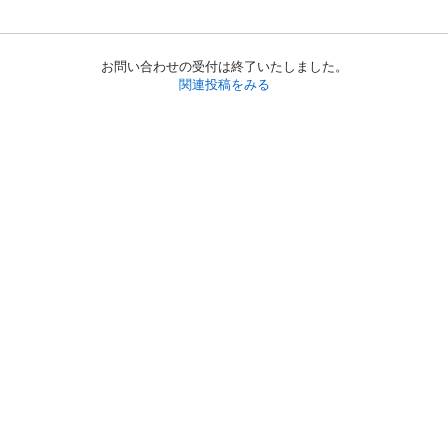
お問い合わせの受付は終了いたしました。
関連投稿をみる
初めての方へ
利用規約
プライバシーポリシー
プライバシー・ステートメント
健全化に資する運用方針
お問い合わせ
運営会社
サイトマップ
ご利用ガイド
フリーワードで探す
PC版で表示
都道府県選択
特定商取引法の表示
利用者情報の外部送信について