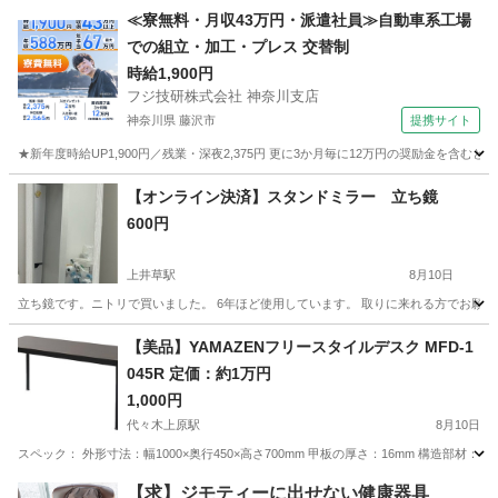
東京
練馬区
練馬春日町駅
テーブル
≪寮無料・月収43万円・派遣社員≫自動車系工場
での組立・加工・プレス 交替制
時給1,900円
フジ技研株式会社 神奈川支店
神奈川県 藤沢市
提携サイト
★新年度時給UP1,900円／残業・深夜2,375円 更に3か月毎に12万円の奨励金を含む
神奈川
藤沢市
その他
【オンライン決済】スタンドミラー 立ち鏡
600円
上井草駅
8月10日
立ち鏡です。ニトリで買いました。 6年ほど使用しています。 取りに来れる方でお願い
東京
杉並区
上井草駅
ミラー/鏡
ミラー
【美品】YAMAZENフリースタイルデスク MFD-1
045R 定価：約1万円
1,000円
代々木上原駅
8月10日
スペック： 外形寸法：幅1000×奥行450×高さ700mm 甲板の厚さ：16mm 構造
東京
渋谷区
代々木上原駅
テーブル
MFD
【求】ジモティーに出せない健康器具