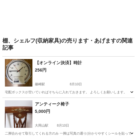
棚、シェルフ(収納家具)の売ります・あげますの関連
記事
【オンライン決済】時計
256円
篠崎駅
8月10日
宅配ボックスが空いていればそちらに入れておきます。 よろしくお願いします。
東京
江戸川区
篠崎駅
時計
アンティーク椅子
5,000円
大岡山駅
8月10日
二脚合わせて取引してくれる方のみ 一脚は写真の通り(分かりやすくシールを貼ってます)