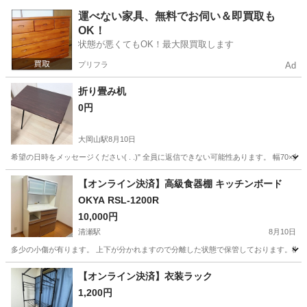
東京
大田区
大岡山駅
インテリア雑貨/小物
一脚
運べない家具、無料でお伺い＆即買取も
OK！
状態が悪くてもOK！最大限買取します
プリフラ
Ad
折り畳み机
0円
大岡山駅
8月10日
希望の日時をメッセージください( . .)" 全員に返信できない可能性あります。 幅70×奥行5
東京
大田区
大岡山駅
オフィス用家具
【オンライン決済】高級食器棚 キッチンボード
OKYA RSL-1200R
10,000円
清瀬駅
8月10日
多少の小傷が有ります。 上下が分かれますので分離した状態で保管しております。機能的には問
東京
東久留米市
清瀬駅
収納家具
【オンライン決済】衣装ラック
1,200円