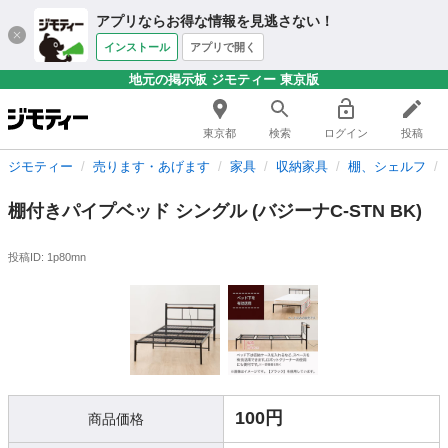
アプリならお得な情報を見逃さない！
インストール
アプリで開く
地元の掲示板 ジモティー 東京版
東京都
検索
ログイン
投稿
ジモティー
売ります・あげます
家具
収納家具
棚、シェルフ
棚付きパイプベッド シングル (バジーナC-STN BK)
投稿ID: 1p80mn
100円
商品価格