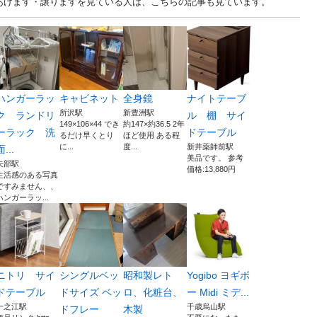
古あげます・譲りますを見ている人は、こちらの記事も見ています。
ハンガーラッ
キャビネット
全身鏡
ナイトテーブ
所沢駅
新豊洲駅
ク ランドリ
ル 棚 サイ
149×106×44 でき
約147×約36.5 2年
ーラック 洗
ドテーブル
るだけ早くとり
ほど使用 ある程
に...
度...
新井薬師前駅
面...
美品です。 参考
矢部駅
価格:13,880円
生活感のある写真
ですみません、、
ハンガーラッ...
ニトリ サイ
シングルベッ
昭和製レト
Yogibo ヨギボ
ドテーブル
ドサイズ ベッ
ロ、化粧台、
ー Midi ミデ...
一之江駅
千歳烏山駅
ドフレー
木製