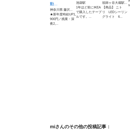
池袋駅
祖師ヶ谷大蔵駅...
動...
s
1年ほど前にIKEA
【商品】 ニト
神奈川県 藤沢...
で購入したテーブ
リ LEDシーリン
★新年度時給UP1,
ルです。...
グライト 6...
900円／残業・深
夜2,...
mi
さんのその他の投稿記事：