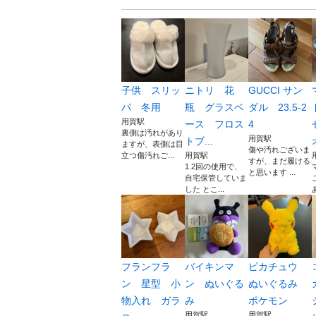
子供 スリッ
ニトリ 花
GUCCI サン
パ 冬用
瓶 グラスベ
ダル 23.5-2
用賀駅
ース フロス
4
裏側は汚れがあり
用賀駅
トブ...
ますが、表側は目
傷や汚れございま
立つ傷汚れご...
用賀駅
すが、まだ履ける
1.2回の使用で、
と思います ...
自宅保管していま
した とこ...
フランフラ
バイキンマ
ピカチュウ
ン 星型 小
ン ぬいぐる
ぬいぐるみ
物入れ ガラ
み
ポケモン
用賀駅
用賀駅