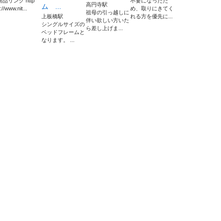
商品リンク http
不要になったた
高円寺駅
ム ...
://www.nit...
め、取りにきてく
祖母の引っ越しに
上板橋駅
れる方を優先に...
伴い欲しい方いた
シングルサイズの
ら差し上げま...
ベッドフレームと
なります。 ...