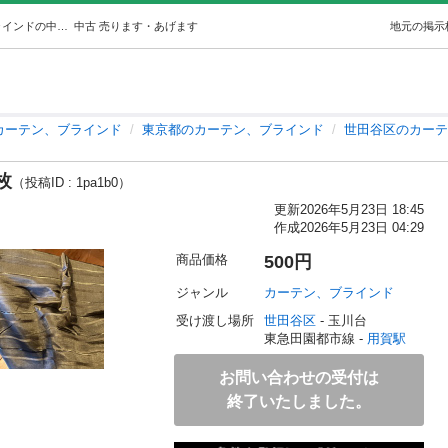
ニトリカーテンブラウン二枚 (mi) 用賀のカーテン、ブラインドの中古あげます・譲ります｜ジモティーで不用品の処分
中古
売ります・あげます
地元の掲示
カーテン、ブラインド
東京都のカーテン、ブラインド
世田谷区のカーテ
枚
（投稿ID : 1pa1b0）
更新
2026年5月23日 18:45
作成
2026年5月23日 04:29
商品価格
500円
ジャンル
カーテン、ブラインド
受け渡し場所
世田谷区
 - 玉川台
東急田園都市線 - 
用賀駅
お問い合わせの受付は
終了いたしました。