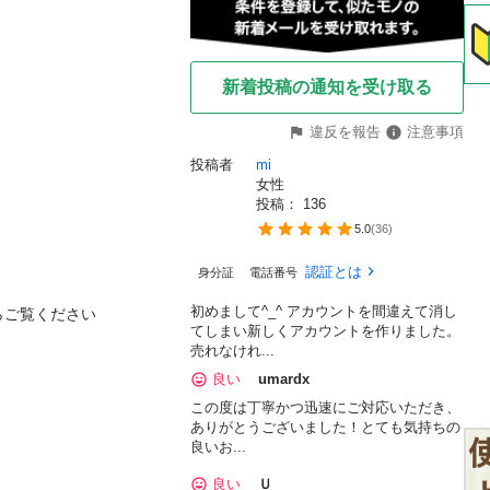
新着投稿の通知を受け取る
違反を報告
注意事項
投稿者
mi
女性
投稿： 
136
5.0
(
36
)
認証とは
身分証
電話番号
初めまして^_^ アカウントを間違えて消し
らご覧ください
てしまい新しくアカウントを作りました。
売れなけれ...
良い
umardx
この度は丁寧かつ迅速にご対応いただき、
ありがとうございました！とても気持ちの
良いお...
良い
Ｕ