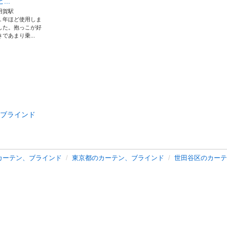
ビ...
用賀駅
１年ほど使用しま
した。抱っこが好
きであまり乗...
ブラインド
カーテン、ブラインド
東京都のカーテン、ブラインド
世田谷区のカーテ