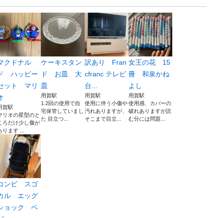
マクドナル
ケーキスタン
訳あり Fran
女王の花 15
ド ハッピー
ド お皿 大
cfranc テレビ
冊 和泉かね
セット マリ
皿
台...
よし
用賀駅
用賀駅
用賀駅
オ
1.2回の使用で自
使用に伴う小傷や
使用感、カバーの
用賀駅
宅保管していまし
汚れありますが、
破れありますが読
マリオの星型のと
た 目立つ...
そこまで目立...
む分には問題...
ころだけ少し傷が
あります ...
コンビ スゴ
カル エッグ
ショック ベ