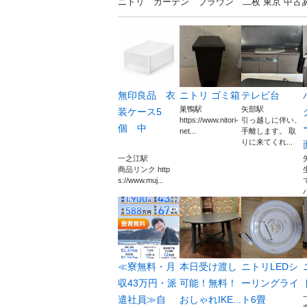
ニトリ カーテン ブラウン 二枚 東京 中
無印良品 衣
ニトリ ゴミ箱
テレビ台
巣鴨駅
矢部駅
装ケース5
https://www.nitori-
引っ越しに伴い、
個 中
net...
手離します。 取
りに来てくれ...
一之江駅
商品リンク http
s://www.muj...
≪寮無料・月
本日受け渡し
ニトリLEDシ
収43万円・派
可能！無料！
ーリングライ
遣社員≫自
おしゃれIKE...
ト6畳