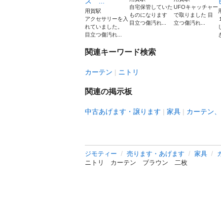
ス ...
自宅保管していた
UFOキャッチャー
用賀駅
ものになります
で取りました 目
アクセサリーを入
目立つ傷汚れ...
立つ傷汚れ...
れていました。
目立つ傷汚れ...
関連キーワード検索
カーテン
ニトリ
関連の掲示板
中古あげます・譲ります
家具
カーテン、
ジモティー
売ります・あげます
家具
ニトリ カーテン ブラウン 二枚