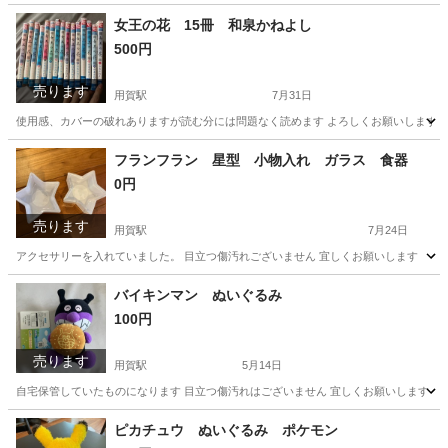
女王の花 15冊 和泉かねよし
500円
売ります
用賀駅
7月31日
使用感、カバーの破れありますが読む分には問題なく読めます よろしくお願いします
東京
世田谷区
用賀駅
マンガ、コミック、アニメ
フランフラン 星型 小物入れ ガラス 食器
0円
売ります
用賀駅
7月24日
アクセサリーを入れていました。 目立つ傷汚れございません 宜しくお願いします
東京
世田谷区
用賀駅
食器
ガラス
バイキンマン ぬいぐるみ
100円
売ります
用賀駅
5月14日
自宅保管していたものになります 目立つ傷汚れはございません 宜しくお願いします
東京
世田谷区
用賀駅
おもちゃ
バイキンマン
ピカチュウ ぬいぐるみ ポケモン