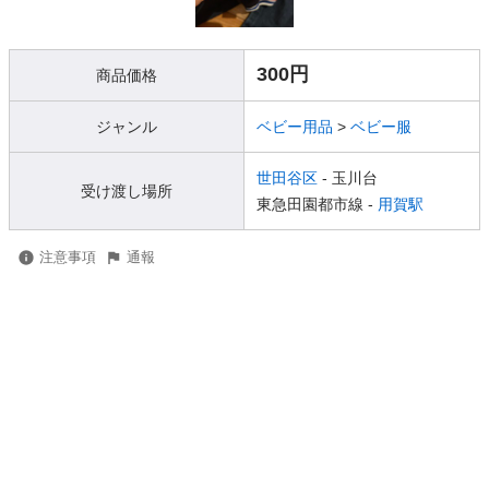
300円
商品価格
ジャンル
ベビー用品
>
ベビー服
世田谷区
- 玉川台
受け渡し場所
東急田園都市線 -
用賀駅
注意事項
通報