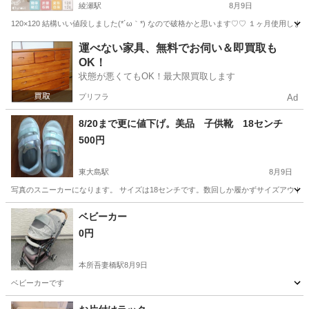
綾瀬駅
8月9日
120×120 結構いい値段しました(*´ω｀*) なので破格かと思います♡♡ １ヶ月
東京
足立区
綾瀬駅
ベビー用品
運べない家具、無料でお伺い＆即買取も
OK！
状態が悪くてもOK！最大限買取します
プリフラ
Ad
8/20まで更に値下げ。美品 子供靴 18センチ
500円
東大島駅
8月9日
写真のスニーカーになります。 サイズは18センチです。数回しか履かずサイズアウトした
東京
江東区
東大島駅
キッズ用品
ベビーカー
0円
本所吾妻橋駅
8月9日
ベビーカーです
東京
墨田区
本所吾妻橋駅
子供用品
ベビーカー