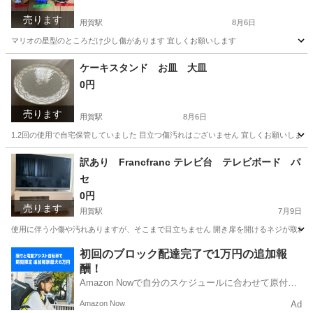
売ります
用賀駅
8月6日
マリオの星型のところだけ少し傷があります 宜しくお願いします
東京
世田谷区
用賀駅
おもちゃ
ケーキスタンド お皿 大皿
0円
売ります
用賀駅
8月6日
1.2回の使用で自宅保管していました 目立つ傷汚れはございません 宜しくお願いします
東京
世田谷区
用賀駅
食器
訳あり Francfranc テレビ台 テレビボード パ
セ
0円
売ります
用賀駅
7月9日
使用に伴う小傷や汚れありますが、そこまで目立ちません 開き扉を開けるネジが取れて
東京
世田谷区
用賀駅
収納家具
Francfranc
初回のブロック配達完了で1万円の追加報
酬！
Amazon Nowで自分のスケジュールに合わせて原付や
電動アシスト自転車で配達し、報酬を獲得しましょ
Amazon Now
Ad
う！