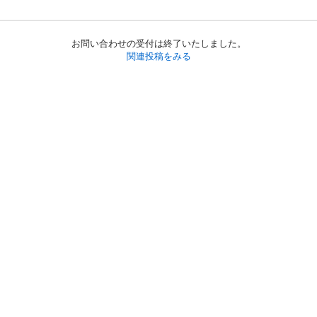
お問い合わせの受付は終了いたしました。
関連投稿をみる
初めての方へ
利用規約
プライバシーポリシー
プライバシー・ステートメント
健全化に資する運用方針
お問い合わせ
運営会社
サイトマップ
ご利用ガイド
フリーワードで探す
PC版で表示
都道府県選択
特定商取引法の表示
利用者情報の外部送信について