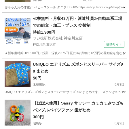
赤ちゃん用の体重計 ベビースケール タニタ BB-105 https://shop.tanita.co.jp/shop/p
東京
渋谷区
初台駅
ベビー用品
≪寮無料・月収43万円・派遣社員≫自動車系工場
での組立・加工・プレス 交替制
時給1,900円
フジ技研株式会社 神奈川支店
神奈川県 藤沢市
提携サイト
★新年度時給UP1,900円／残業・深夜2,375円 更に3か月毎に12万円の奨励金を含む
神奈川
藤沢市
その他
UNIQLO エアリズム ズボンとスリーパー サイズ9
0 まとめ
50円
永福町駅
8月9日
UNIQLO エアリズム ズボンとスリーパーのサイズ90のまとめです。 ズボンは90〜
東京
杉並区
永福町駅
ベビー用品
【ほぼ未使用】Sassy サッシー カミカミみつばち
バンブルバイツファン 歯がため
300円
昭島駅
8月9日