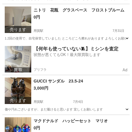
東京
世田谷区
用賀駅
キッズ用品
汚れ
ニトリ 花瓶 グラスベース フロストブルーム
0円
売ります
用賀駅
7月31日
1.2回の使用で、自宅保管していました ところどころ擦れがあります よろしくお願いし
東京
世田谷区
用賀駅
家庭用品
【何年も使っていない🧵】ミシンを査定
状態が悪くてもOK！最大限買取します
プリフラ
Ad
GUCCI サンダル 23.5-24
3,000円
売ります
用賀駅
7月4日
傷や汚れございますが、まだ履けると思います 宜しくお願いします
東京
世田谷区
用賀駅
靴
マクドナルド ハッピーセット マリオ
0円