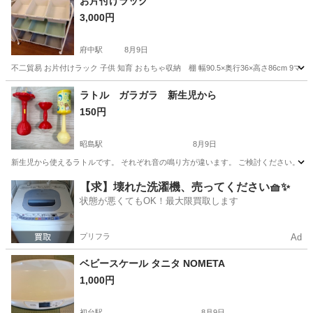
お片付けラック
3,000円
府中駅
8月9日
不二貿易 お片付けラック 子供 知育 おもちゃ収納 棚 幅90.5×奥行36×高さ86cm
東京
府中市
府中駅
キッズ用品
ラトル ガラガラ 新生児から
150円
昭島駅
8月9日
新生児から使えるラトルです。 それぞれ音の鳴り方が違います。 ご検討ください。
東京
昭島市
昭島駅
ベビー用品
【求】壊れた洗濯機、売ってください🧺✨
状態が悪くてもOK！最大限買取します
プリフラ
Ad
ベビースケール タニタ NOMETA
1,000円
初台駅
8月9日