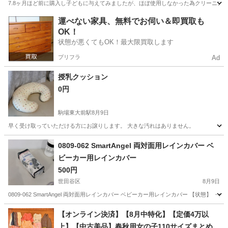
7.8ヶ月ほど前に購入し子どもに与えてみましたが、ほぼ使用しなかった為クリーニン
東京
昭島市
昭島駅
ベビー用品
サッシー
運べない家具、無料でお伺い＆即買取も
OK！
状態が悪くてもOK！最大限買取します
プリフラ
Ad
授乳クッション
0円
駒場東大前駅
8月9日
早く受け取っていただける方にお譲りします。 大きな汚れはありません。
東京
世田谷区
駒場東大前駅
産後用品
0809-062 SmartAngel 両対面用レインカバー ベ
ビーカー用レインカバー
500円
世田谷区
8月9日
0809-062 SmartAngel 両対面用レインカバー ベビーカー用レインカバー 【状
東京
世田谷区
ベビー用品
レインカバー
【オンライン決済】【8月中特化】【定価4万以
上】【中古美品】春秋用女の子110サイズまとめ売