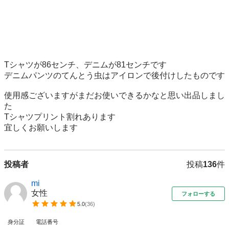
Tシャツが86センチ、デニムが81センチです

デニムパンツのてんとう虫はアイロンで後付けしたものです

使用感ございますがまだお使いできるかなと思い出品しまし
た

Tシャツプリント割れあります

宜しくお願いします
投稿者
投稿
136
件
mi
女性
フォローする
5.0
(
36
)
身分証
電話番号