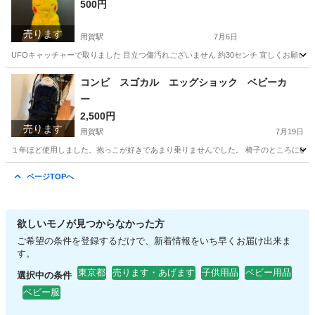
500円
売ります
用賀駅
7月6日
UFOキャッチャーで取りました 目立つ傷汚れございません 約30センチ 宜しくお願いし
東京
世田谷区
用賀駅
おもちゃ
ピカチュウ
コンビ スゴカル エッグショック ベビーカ
ー
2,500円
売ります
用賀駅
7月19日
１年ほど使用しました。抱っこが好きであまり乗りませんでした。 椅子のところに砂が
東京
世田谷区
用賀駅
ベビー用品
ページTOPへ
欲しいモノが見つからなかった方
ご希望の条件を登録するだけで、新着情報をいち早くお届け出来ま
す。
東京都
売ります・あげます
子供用品
ベビー用品
選択中の条件
ベビー服