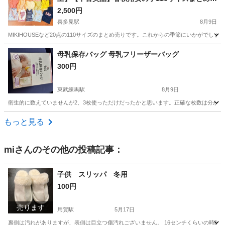
り(miki HOUSE、GAP等)
2,500円
喜多見駅
8月9日
MIKIHOUSEなど20点の110サイズのまとめ売りです。これからの季節にいかがでしょ
東京
世田谷区
喜多見駅
キッズ用品
MIKI HOUSE
母乳保存バッグ 母乳フリーザーバッグ
300円
東武練馬駅
8月9日
衛生的に数えていませんが2、3枚使っただけだったかと思います。正確な枚数は分かり
東京
練馬区
東武練馬駅
産後用品
フリーザー
もっと見る
mi
さんのその他の投稿記事：
子供 スリッパ 冬用
100円
売ります
用賀駅
5月17日
裏側は汚れがありますが、表側は目立つ傷汚れございません。 16センチくらいの時購