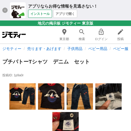
アプリならお得な情報を見逃さない！
インストール
アプリで開く
地元の掲示板 ジモティー 東京版
東京都
検索
ログイン
投稿
ジモティー
売ります・あげます
子供用品
ベビー用品
ベビー服
プチバトーTシャツ デニム セット
投稿ID: 1p9a0r