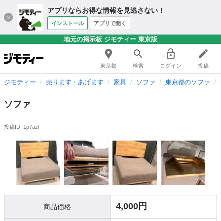
アプリならお得な情報を見逃さない！
インストール
アプリで開く
地元の掲示板 ジモティー 東京版
東京都
検索
ログイン
投稿
ジモティー
売ります・あげます
家具
ソファ
東京都のソファ
ソファ
投稿ID: 1p7azl
4,000円
商品価格