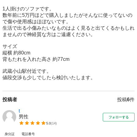
1人掛けのソファです。

数年前に5万円ほどで購入しましたがそんなに使ってないの
で傷や使用感はほぼないです。

生活で出る小傷みたいなものはよく見ると出てくるかもしれ
ませんので神経質な方はご遠慮ください。

サイズ

縦横 約80cm

背もたれを入れた高さ 約77cm

武蔵小山駅付近です。

値段交渉も少しでしたら検討いたします。
投稿者
投稿
6
件
t
男性
フォローする
5.0
(
14
)
身分証
電話番号