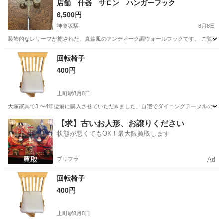
店舗 什器 サロン ハンガーフック
6,500円
神楽坂駅
8月8日
装飾的なレリーフが施された、真鍮風のアンティーク調ウォールフックです。 ご覧いた
東京
新宿区
神楽坂駅
その他
回転椅子
400円
上町駅
8月8日
大塚家具で3 〜4年位前に購入させていただきました。自宅でダイニングテーブルの椅
東京
世田谷区
上町駅
椅子
【求】古いお人形、お譲りください
状態が悪くてもOK！最大限買取します
プリフラ
Ad
回転椅子
400円
上町駅
8月8日