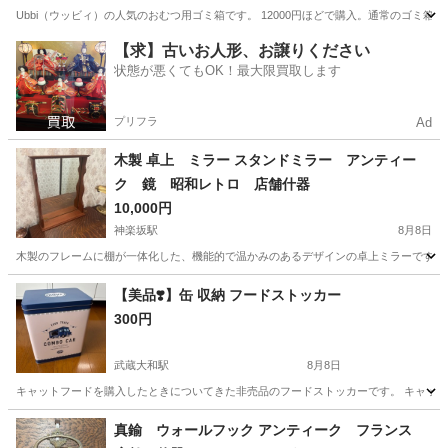
Ubbi（ウッビィ）の人気のおむつ用ゴミ箱です。 12000円ほどで購入。通常のゴミ箱
東京
墨田区
菊川駅
インテリア雑貨/小物
【求】古いお人形、お譲りください
状態が悪くてもOK！最大限買取します
プリフラ
Ad
木製 卓上 ミラー スタンドミラー アンティー
ク 鏡 昭和レトロ 店舗什器
10,000円
神楽坂駅
8月8日
木製のフレームに棚が一体化した、機能的で温かみのあるデザインの卓上ミラーです。 1
東京
新宿区
神楽坂駅
ミラー/鏡
【美品❣️】缶 収納 フードストッカー
300円
武蔵大和駅
8月8日
キャットフードを購入したときについてきた非売品のフードストッカーです。 キャッ
東京
東大和市
武蔵大和駅
家具
真鍮 ウォールフック アンティーク フランス