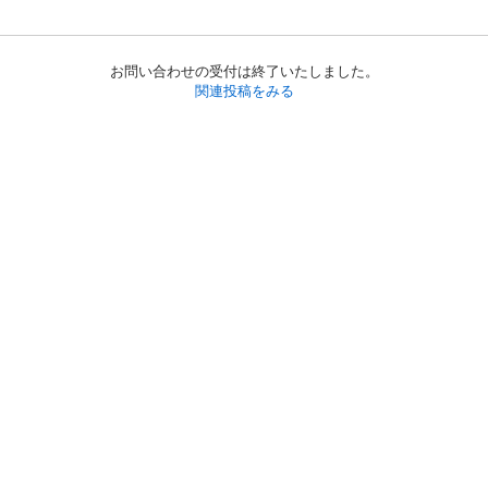
お問い合わせの受付は終了いたしました。
関連投稿をみる
初めての方へ
利用規約
プライバシーポリシー
プライバシー・ステートメント
健全化に資する運用方針
お問い合わせ
運営会社
サイトマップ
ご利用ガイド
フリーワードで探す
PC版で表示
都道府県選択
特定商取引法の表示
利用者情報の外部送信について