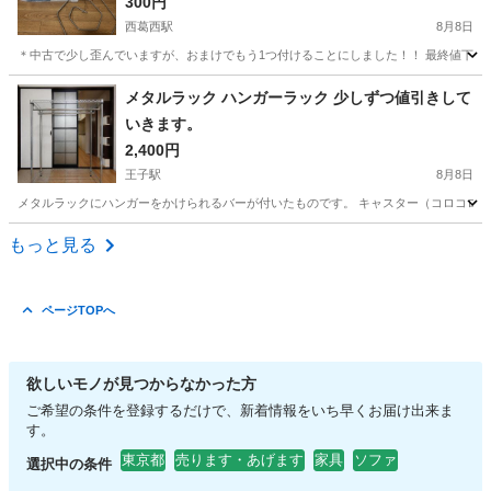
立体 くるくる
300円
西葛西駅
8月8日
＊中古で少し歪んでいますが、おまけでもう1つ付けることにしました！！ 最終値下げしま
東京
江戸川区
西葛西駅
インテリア雑貨/小物
シーツ
メタルラック ハンガーラック 少しずつ値引きして
いきます。
2,400円
王子駅
8月8日
メタルラックにハンガーをかけられるバーが付いたものです。 キャスター（コロコロ）もつけ
東京
北区
王子駅
収納家具
メタルラック
もっと見る
ページTOPへ
欲しいモノが見つからなかった方
ご希望の条件を登録するだけで、新着情報をいち早くお届け出来ま
す。
東京都
売ります・あげます
家具
ソファ
選択中の条件