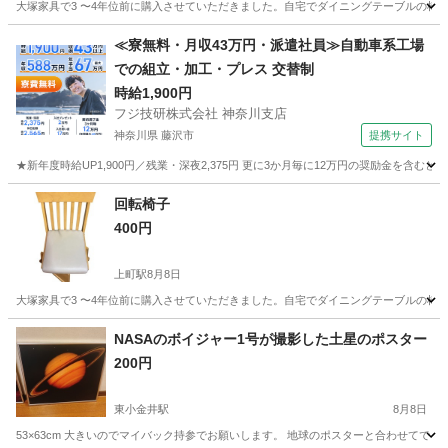
大塚家具で3 〜4年位前に購入させていただきました。自宅でダイニングテーブルの椅
東京
世田谷区
上町駅
椅子
汚れ
≪寮無料・月収43万円・派遣社員≫自動車系工場
での組立・加工・プレス 交替制
時給1,900円
フジ技研株式会社 神奈川支店
神奈川県 藤沢市
提携サイト
★新年度時給UP1,900円／残業・深夜2,375円 更に3か月毎に12万円の奨励金を含む
神奈川
藤沢市
その他
回転椅子
400円
上町駅
8月8日
大塚家具で3 〜4年位前に購入させていただきました。自宅でダイニングテーブルの椅
東京
世田谷区
上町駅
椅子
NASAのボイジャー1号が撮影した土星のポスター
200円
東小金井駅
8月8日
53×63cm 大きいのでマイバック持参でお願いします。 地球のポスターと合わせてで