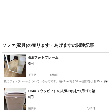
ソファ(家具)の売ります・あげますの関連記事
鏡&フォトフレーム
0円
王子駅
8月8日
鏡にフォトフレームがついているものです。 幅43cm 高さ60cm 鏡部分は 幅25cm 
東京
北区
王子駅
ミラー/鏡
最短
Ubbi（ウッビィ）の人気のおむつ用ゴミ箱
0円
菊川駅
8月8日