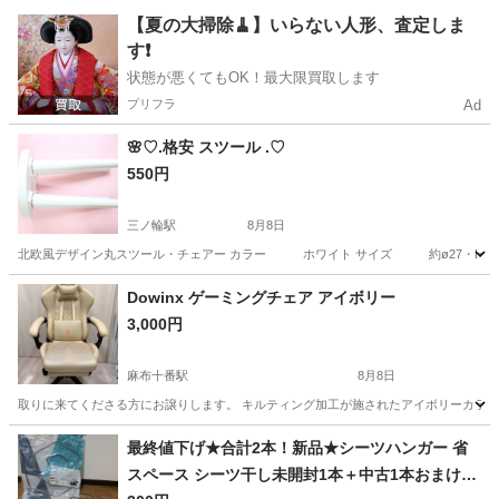
東京
武蔵野市
東小金井駅
インテリア雑貨/小物
【夏の大掃除🧹】いらない人形、査定しま
す❗️
状態が悪くてもOK！最大限買取します
プリフラ
Ad
🌸♡.格安 スツール .♡
550円
三ノ輪駅
8月8日
北欧風デザイン丸スツール・チェアー カラー ホワイト サイズ 約ø27・H36.
東京
台東区
三ノ輪駅
椅子
パン祭り
Dowinx ゲーミングチェア アイボリー
3,000円
麻布十番駅
8月8日
取りに来てくださる方にお譲りします。 キルティング加工が施されたアイボリーカラーのゲーミ
東京
港区
麻布十番駅
椅子
Dowinx
最終値下げ★合計2本！新品★シーツハンガー 省
スペース シーツ干し未開封1本＋中古1本おまけ