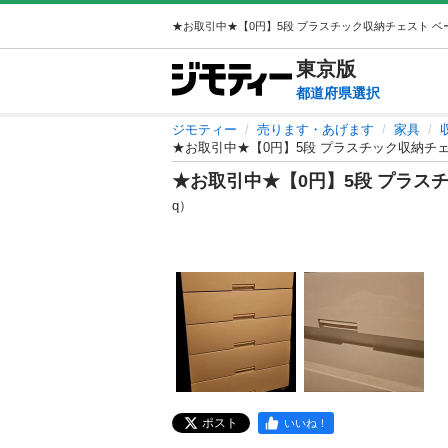
東京
版
都道府県選択
ジモティー
売ります・あげます
家具
★お取引中★【0円】5段 プラスチック収納チ
★お取引中★【0円】5段 プラス
q）
ポスト
いいね！