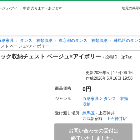
★お取引中★【0円】5段 プラスチック収納チェスト ベージュ×アイボリー (milim) 上石神井の収納家具《タンス、衣類収納》の中古あげます・譲ります｜ジモティーで不用品の処分
中古
売ります・あげます
地元の掲示
収納家具
タンス、衣類収納
東京都のタンス、衣類収納
練馬区のタン
ェスト ベージュ×アイボリー
チック収納チェスト ベージュ×アイボリー
（投稿ID : 1p7az
更新
2026年5月17日 06:16
作成
2026年5月16日 19:58
商品価格
0円
ジャンル
収納家具
 > 
タンス、衣類
収納
受け渡し場所
練馬区
 - 上石神井
西武新宿線 - 
上石神井駅
お問い合わせの受付は
終了いたしました。