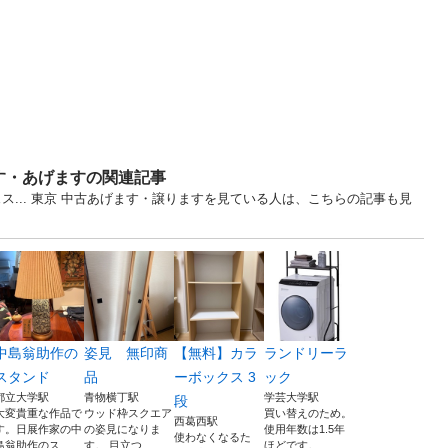
す・あげますの関連記事
ス... 東京 中古あげます・譲りますを見ている人は、こちらの記事も見
中島翁助作の
姿見 無印商
【無料】カラ
ランドリーラ
スタンド
品
ーボックス 3
ック
都立大学駅
青物横丁駅
学芸大学駅
段
大変貴重な作品で
ウッド枠スクエア
買い替えのため。
西葛西駅
す。日展作家の中
の姿見になりま
使用年数は1.5年
使わなくなるた
島翁助作のス...
す。 目立つ...
ほどです。...