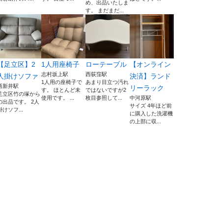
め、出品いたしま
す。 まだまだ...
【足立区】2
1人用座椅子
ローテーブル
【オンライン
志村坂上駅
西荻窪駅
人掛けソファ
決済】ランド
1人用の座椅子で
あまり目立つ汚れ
西新井駅
リーラック
す。 ほとんど未
ではないですが2
足立区竹の塚から
使用です。 ...
枚目参照して...
中河原駅
の出品です。 2人
サイズ 4年ほど前
掛けソフ...
に購入した洗濯機
の上部に収...