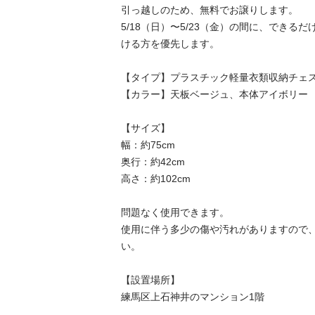
引っ越しのため、無料でお譲りします。

5/18（日）〜5/23（金）の間に、できる
ける方を優先します。

【タイプ】プラスチック軽量衣類収納チェス
【カラー】天板ベージュ、本体アイボリー

【サイズ】

幅：約75cm

奥行：約42cm

高さ：約102cm

問題なく使用できます。

使用に伴う多少の傷や汚れがありますので
い。

【設置場所】

練馬区上石神井のマンション1階
