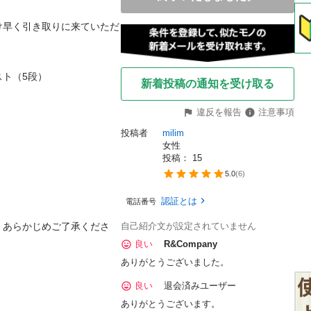
だけ早く引き取りに来ていただ
ト（5段）

新着投稿の通知を受け取る
違反を報告
注意事項
投稿者
milim
女性
投稿： 
15
5.0
(
6
)
認証とは
電話番号
、あらかじめご了承くださ
自己紹介文が設定されていません
良い
R&Company
ありがとうございました。
良い
退会済みユーザー
ありがとうございます。