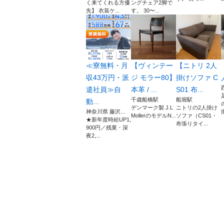
く来てくれる方優
ングチェア2脚で
先】 衣装ケ...
す。 30〜...
≪寮無料・月
【ヴィンテー
【ニトリ 2人
収43万円・派
ジ モラー80】
掛けソファ C
遣社員≫自
本革 / ...
S01 布...
千歳船橋駅
船堀駅
動...
デンマーク製 J.L
ニトリの2人掛け
神奈川県 藤沢...
MollerのモデルN...
ソファ（CS01・
★新年度時給UP1,
布張りタイ...
900円／残業・深
夜2,...