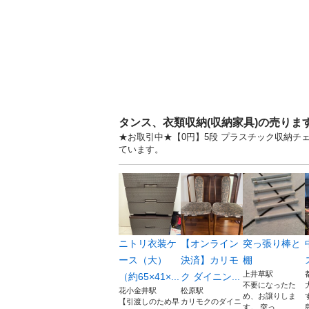
タンス、衣類収納(収納家具)の売りま
★お取引中★【0円】5段 プラスチック収納チェ
ています。
ニトリ衣装ケ
【オンライン
突っ張り棒と
ース（大）
決済】カリモ
棚
上井草駅
（約65×41×...
ク ダイニン...
不要になったた
花小金井駅
松原駅
め、お譲りしま
【引渡しのため早
カリモクのダイニ
す。 突っ...