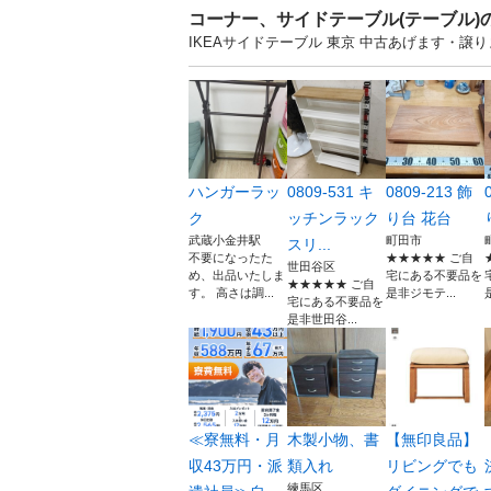
コーナー、サイドテーブル(テーブル)
IKEAサイドテーブル 東京 中古あげます・
ハンガーラッ
0809-531 キ
0809-213 飾
ク
ッチンラック
り台 花台
武蔵小金井駅
町田市
スリ...
不要になったた
★★★★★ ご自
世田谷区
め、出品いたしま
宅にある不要品を
★★★★★ ご自
す。 高さは調...
是非ジモテ...
宅にある不要品を
是非世田谷...
≪寮無料・月
木製小物、書
【無印良品】
収43万円・派
類入れ
リビングでも
練馬区