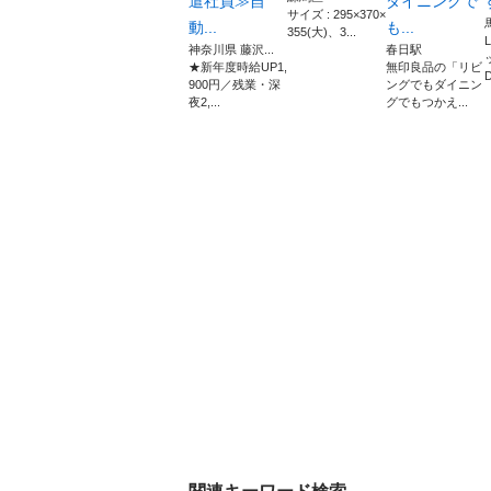
遣社員≫自
ダイニングで
サイズ : 295×370×
動...
も...
355(大)、3...
神奈川県 藤沢...
春日駅
★新年度時給UP1,
無印良品の「リビ
900円／残業・深
ングでもダイニン
夜2,...
グでもつかえ...