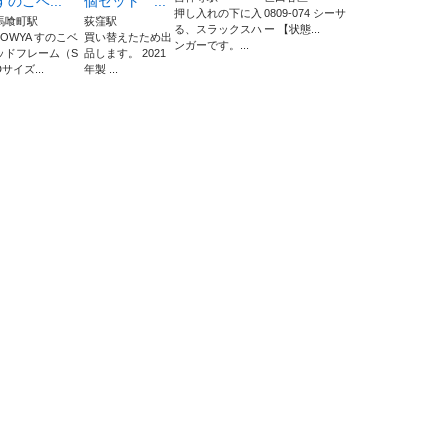
すのこベ...
個セット ...
押し入れの下に入
0809-074 シーサ
馬喰町駅
荻窪駅
る、スラックスハ
ー 【状態...
LOWYA すのこベ
買い替えたため出
ンガーです。...
ッドフレーム（S
品します。 2021
Dサイズ...
年製 ...