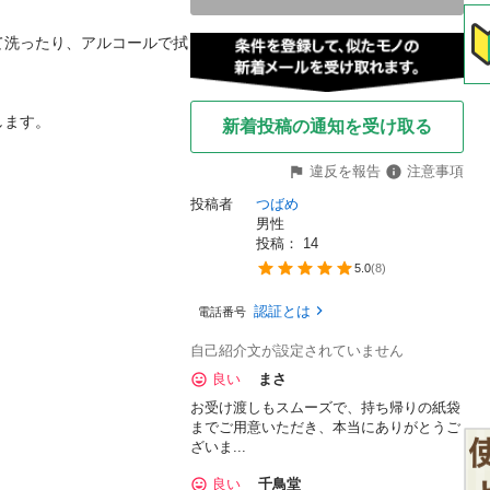
て洗ったり、アルコールで拭
ます。

新着投稿の通知を受け取る
違反を報告
注意事項
投稿者
つばめ
男性
投稿： 
14
5.0
(
8
)
認証とは
電話番号
自己紹介文が設定されていません
良い
まさ
お受け渡しもスムーズで、持ち帰りの紙袋
までご用意いただき、本当にありがとうご
ざいま...
良い
千鳥堂