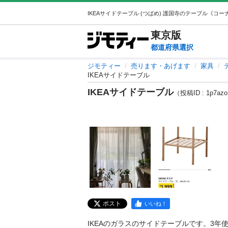
東京
版
都道府県選択
ジモティー
売ります・あげます
家具
IKEAサイドテーブル
IKEAサイドテーブル
（投稿ID : 1p7az
ポスト
いいね！
IKEAのガラスのサイドテーブルです。3年