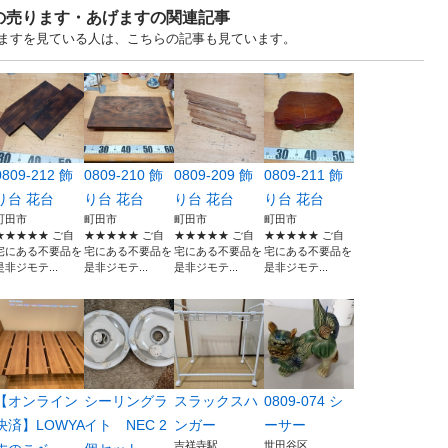
の売ります・あげますの関連記事
譲りますを見ている人は、こちらの記事も見ています。
0809-212 飾
0809-210 飾
0809-209 飾
0809-211 飾
り台 花台
り台 花台
り台 花台
り台 花台
町田市
町田市
町田市
町田市
★★★★★ ご自
★★★★★ ご自
★★★★★ ご自
★★★★★ ご自
宅にある不要品を
宅にある不要品を
宅にある不要品を
宅にある不要品を
是非ジモテ...
是非ジモテ...
是非ジモテ...
是非ジモテ...
【オンライン
シーリングラ
スラックスハ
0809-074 シ
決済】LOWYA
イト NEC 2
ンガー
ーサー
吉祥寺駅
世田谷区