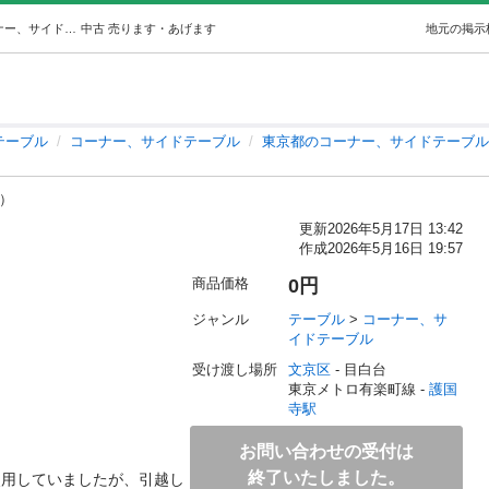
IKEAサイドテーブル (つばめ) 護国寺のテーブル《コーナー、サイドテーブル》の中古あげます・譲ります｜ジモティーで不用品の処分
中古
売ります・あげます
地元の掲示
テーブル
コーナー、サイドテーブル
東京都のコーナー、サイドテーブル
o）
更新
2026年5月17日 13:42
作成
2026年5月16日 19:57
商品価格
0円
ジャンル
テーブル
 > 
コーナー、サ
イドテーブル
受け渡し場所
文京区
 - 目白台
東京メトロ有楽町線 - 
護国
寺駅
お問い合わせの受付は
終了いたしました。
使用していましたが、引越し