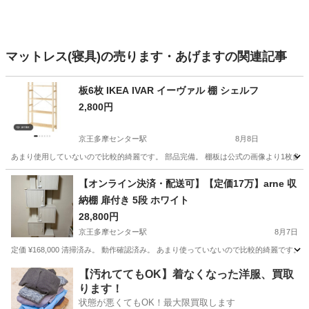
マットレス(寝具)の売ります・あげますの関連記事
板6枚 IKEA IVAR イーヴァル 棚 シェルフ
2,800円
京王多摩センター駅
8月8日
あまり使用していないので比較的綺麗です。 部品完備。 棚板は公式の画像より1枚多
東京
多摩市
京王多摩センター駅
収納家具
【オンライン決済・配送可】【定価17万】arne 収
納棚 扉付き 5段 ホワイト
28,800円
京王多摩センター駅
8月7日
定価 ¥168,000 清掃済み。 動作確認済み。 あまり使っていないので比較的綺麗で
東京
多摩市
京王多摩センター駅
収納家具
【汚れててもOK】着なくなった洋服、買取
ります！
状態が悪くてもOK！最大限買取します