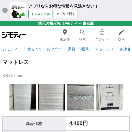
アプリならお得な情報を見逃さない！
インストール
アプリで開く
地元の掲示板 ジモティー 東京版
東京都
検索
ログイン
投稿
ジモティー
売ります・あげます
家具
寝具
マットレス
東京都
マットレス
投稿ID: 1oxscr
4,400円
商品価格