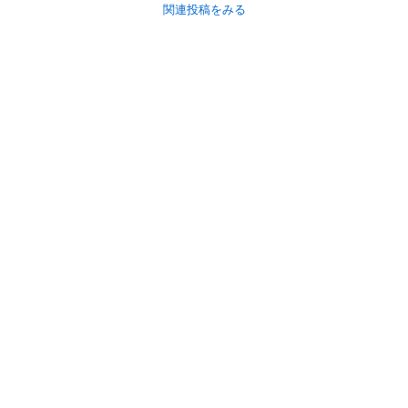
関連投稿をみる
初めての方へ
利用規約
プライバシーポリシー
プライバシー・ステートメント
健全化に資する運用方針
お問い合わせ
運営会社
サイトマップ
ご利用ガイド
フリーワードで探す
PC版で表示
都道府県選択
特定商取引法の表示
利用者情報の外部送信について
© 2011-
2026
Jmty, Inc.