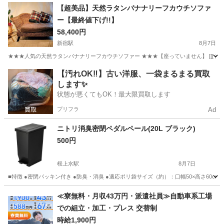
東京
日野市
日野駅
ソファ
【超美品】天然ラタンバナナリーフカウチソファ
ー【最終値下げ!!】
58,400円
新宿駅
8月7日
★★★人気の天然ラタンバナナリーフカウチソファー ★★★【座っていません】 [[[ 座っ
東京
新宿区
新宿駅
家具
ワゴン
【汚れOK‼️】古い洋服、一袋まるまる買取
します✨
状態が悪くてもOK！最大限買取します
プリフラ
Ad
ニトリ消臭密閉ペダルペール(20L ブラック)
500円
桜上水駅
8月7日
■特徴 ●密閉パッキン付き ●防臭・消臭 ●適応ポリ袋サイズ（約）：口幅50×高さ60cm 以上 ■
東京
世田谷区
桜上水駅
その他
≪寮無料・月収43万円・派遣社員≫自動車系工場
での組立・加工・プレス 交替制
時給1,900円