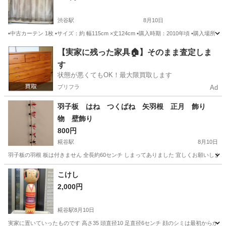
渋谷駅
8月10日
▪️中古カーテン 1枚 ▪️サイズ：約 幅115cm ×丈124cm ▪️購入時期：2010年頃 ▪
東京
渋谷区
渋谷駅
カーテン、ブラインド
カーテン
【実家に残った家具🏠】そのまま査定しま
す
状態が悪くてもOK！最大限買取します
プリフラ
Ad
羽子板 はね つくばね 矢羽根 正月 飾り
物 壁飾り
800円
糀谷駅
8月10日
羽子板の羽根 板は付きません 全長約60センチ しまってありました 宜しくお願いします
東京
大田区
糀谷駅
インテリア雑貨/小物
羽子板
こけし
2,000円
糀谷駅
8月10日
実家に置いていったものです 高さ35 頭直径10 足直径6センチ 顔のシミは最初からか