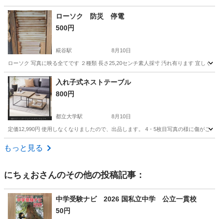
東京
大田区
糀谷駅
家具
こけし
ローソク 防災 停電
500円
糀谷駅
8月10日
ローソク 写真に映る全てです ２種類 長さ25,20センチ素人採寸 汚れ有ります 宜しく
東京
大田区
糀谷駅
ベッド
素人
入れ子式ネストテーブル
800円
都立大学駅
8月10日
定価12,990円 使用しなくなりましたので、出品します。 4・5枚目写真の様に傷
東京
目黒区
都立大学駅
テーブル
もっと見る
にちぇお
さんのその他の投稿記事：
中学受験ナビ 2026 国私立中学 公立一貫校
50円