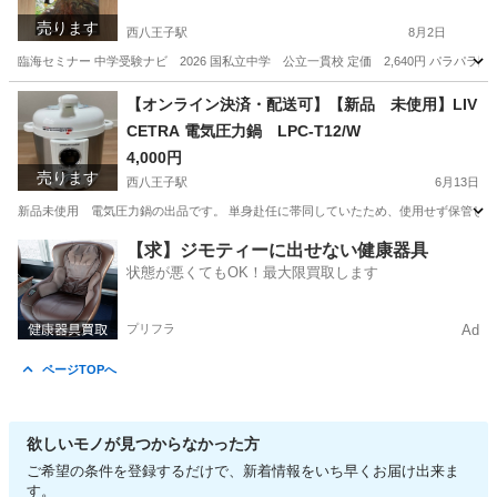
売ります
西八王子駅
8月2日
臨海セミナー 中学受験ナビ 2026 国私立中学 公立一貫校 定価 2,640円 パラ
東京
八王子市
西八王子駅
参考書
【オンライン決済・配送可】【新品 未使用】LIV
CETRA 電気圧力鍋 LPC-T12/W
4,000円
売ります
西八王子駅
6月13日
新品未使用 電気圧力鍋の出品です。 単身赴任に帯同していたため、使用せず保管しておりました。 
東京
八王子市
西八王子駅
キッチン家電
電気圧力鍋
【求】ジモティーに出せない健康器具
状態が悪くてもOK！最大限買取します
プリフラ
Ad
ページTOPへ
欲しいモノが見つからなかった方
ご希望の条件を登録するだけで、新着情報をいち早くお届け出来ま
す。