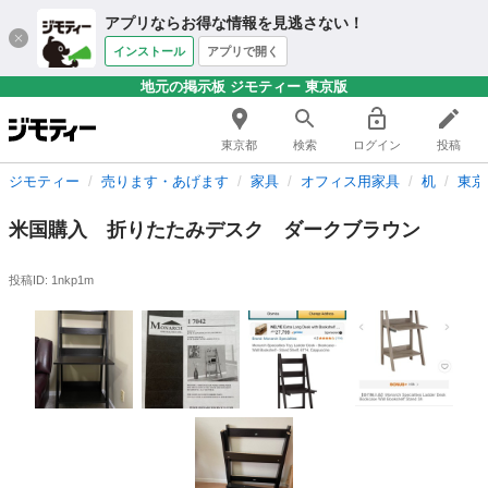
アプリならお得な情報を見逃さない！
インストール
アプリで開く
地元の掲示板 ジモティー 東京版
東京都
検索
ログイン
投稿
ジモティー
売ります・あげます
家具
オフィス用家具
机
東京
米国購入 折りたたみデスク ダークブラウン
投稿ID: 1nkp1m