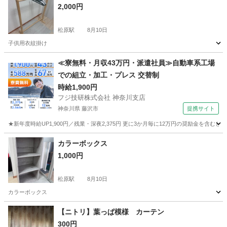
2,000円
松原駅
8月10日
子供用衣紋掛け
東京
世田谷区
松原駅
その他
≪寮無料・月収43万円・派遣社員≫自動車系工場
での組立・加工・プレス 交替制
時給1,900円
フジ技研株式会社 神奈川支店
神奈川県 藤沢市
提携サイト
★新年度時給UP1,900円／残業・深夜2,375円 更に3か月毎に12万円の奨励金を含む
神奈川
藤沢市
その他
カラーボックス
1,000円
松原駅
8月10日
カラーボックス
東京
世田谷区
松原駅
収納家具
【ニトリ】葉っぱ模様 カーテン
300円