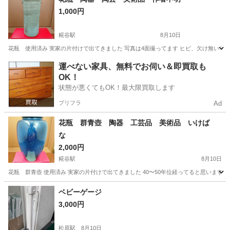
1,000円
糀谷駅
8月10日
花瓶 使用済み 実家の片付けで出てきました 写真は4面撮ってます ヒビ、欠け無いです 作
東京
大田区
糀谷駅
インテリア雑貨/小物
使用済み
運べない家具、無料でお伺い＆即買取も
OK！
状態が悪くてもOK！最大限買取します
プリフラ
Ad
花瓶 群青壺 陶器 工芸品 美術品 いけば
な
2,000円
糀谷駅
8月10日
花瓶 群青壺 使用済み 実家の片付けで出てきました 40〜50年位経ってると思います ヒビ
東京
大田区
糀谷駅
インテリア雑貨/小物
工芸
ベビーゲージ
3,000円
松原駅
8月10日