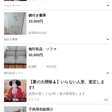
ベビーゲージ
東京
世田谷区
松原駅
その他
鍵付き書庫
10,000円
松原駅
8月10日
鍵付き書庫
東京
世田谷区
松原駅
オフィス用家具
無印良品 ソファ
30,000円
松原駅
8月10日
無印良品ソファ
東京
世田谷区
松原駅
ソファ
【夏の大掃除🧹】いらない人形、査定しま
す❗️
状態が悪くてもOK！最大限買取します
プリフラ
Ad
子供用衣紋掛け