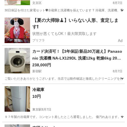
文京区
8月7日
30日保証を付けた家電セット🛡️冷蔵庫と洗濯機を揃えています T 冷蔵庫、洗濯機、電
東京
文京区
生活家電
商品
【夏の大掃除🧹】いらない人形、査定しま
す❗️
状態が悪くてもOK！最大限買取します
プリフラ
Ad
カード決済可！【3年保証/新品30万超え】Panaso
nic 洗濯機 NA-LX129DL 洗濯12kg 乾燥6kg 2025
年製
238,000円
新宿駅
8月7日
ご覧いただきありがとうございます。当店では動作確認と徹底したクリーニングを行った高品質な
東京
新宿区
新宿駅
生活家電
エリア
冷蔵庫
10円
東京駅
8月7日
９７年製の冷蔵庫です。コンセント差したところ通電しました。 傷汚れあります。 聖高
東京
中央区
東京駅
キッチン家電