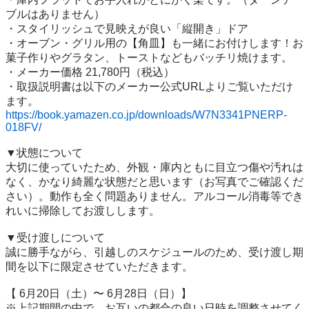
ブルはありません）

・スタイリッシュで見映えが良い「縦開き」ドア

・オーブン・グリル用の【角皿】も一緒にお付けします！お
菓子作りやグラタン、トーストなどもバッチリ焼けます。

・メーカー価格 21,780円（税込） 

・取扱説明書は以下のメーカー公式URLよりご覧いただけ
https://book.yamazen.co.jp/downloads/W7N3341PNERP-
018FV/
▼状態について

大切に使っていたため、外観・庫内ともに目立つ傷や汚れは
なく、かなり綺麗な状態だと思います（お写真でご確認くだ
さい）。動作も全く問題ありません。アルコール消毒等でき
れいに掃除してお渡しします。

▼受け渡しについて

誠に勝手ながら、引越しのスケジュールのため、受け渡し期
間を以下に限定させていただきます。

【 6月20日（土）〜 6月28日（日）】

※上記期間の中で、お互いの都合の良い日時を調整させてく