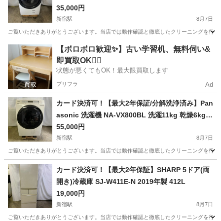
35,000円
新宿駅
8月7日
ご覧いただきありがとうございます。当店では動作確認と徹底したクリーニングを行った高品質
東京
新宿区
新宿駅
生活家電
【ボロボロ歓迎✨】古い学習机、無料伺い&
即買取OK🙆‍♀️
状態が悪くてもOK！最大限買取します
プリフラ
Ad
カード決済可！【最大2年保証/分解洗浄済み】Pan
asonic 洗濯機 NA-VX800BL 洗濯11kg 乾燥6kg 2
021年製
55,000円
新宿駅
8月7日
ご覧いただきありがとうございます。当店では動作確認と徹底したクリーニングを行った高品質な
東京
新宿区
新宿駅
生活家電
エリア
カード決済可！【最大2年保証】SHARP 5ドア(両
開き)冷蔵庫 SJ-W411E-N 2019年製 412L
19,000円
新宿駅
8月7日
ご覧いただきありがとうございます。当店では動作確認と徹底したクリーニングを行った高品質なリ