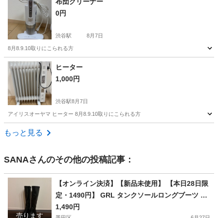
布団クリーナー
0円
渋谷駅
8月7日
8月8.9.10取りにこられる方
東京
渋谷区
渋谷駅
生活家電
ヒーター
1,000円
渋谷駅
8月7日
アイリスオーヤマ ヒーター 8月8.9.10取りにこられる方
東京
渋谷区
渋谷駅
生活家電
もっと見る
SANA
さんのその他の投稿記事：
【オンライン決済】【新品未使用】 【本日28日限
定・1490円】 GRL タンクソールロングブーツ 23.
0cm ブラック（元値3,799円）
1,490円
売ります
墨田区
6月27日