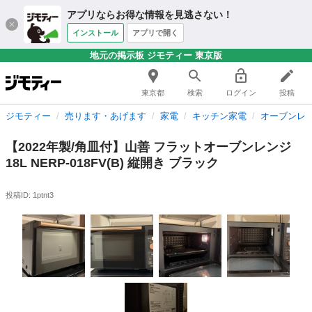
アプリならお得な情報を見逃さない！
インストール
アプリで開く
地元の掲示板 ジモティー 東京版
東京都
検索
ログイン
投稿
ジモティー
売ります・あげます
家電
キッチン家電
オーブンレ
【2022年製/角皿付】山善 フラットオーブンレンジ
18L NERP-018FV(B) 縦開き ブラック
投稿ID: 1ptnt3