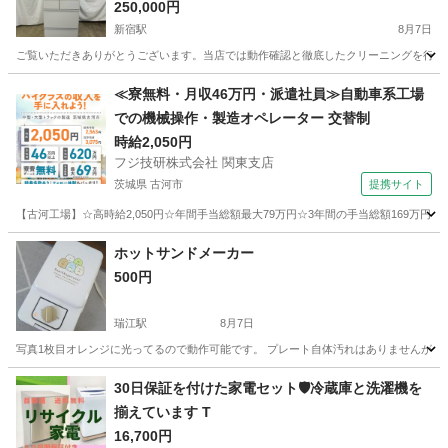
40L
250,000円
新宿駅
8月7日
ご覧いただきありがとうございます。当店では動作確認と徹底したクリーニングを行った高品質な
東京
新宿区
新宿駅
キッチン家電
ドア
≪寮無料・月収46万円・派遣社員≫自動車系工場
での機械操作・製造オペレーター 交替制
時給2,050円
フジ技研株式会社 関東支店
茨城県 古河市
提携サイト
【古河工場】☆高時給2,050円☆年間手当総額最大79万円☆3年間の手当総額169万円
茨城
古河市
その他
ホットサンドメーカー
500円
瑞江駅
8月7日
写真1枚目オレンジに光ってるので動作可能です。 プレート自体汚れはありませんが 本
東京
江戸川区
瑞江駅
キッチン家電
30日保証を付けた家電セット🛡️冷蔵庫と洗濯機を
揃えています T
16,700円