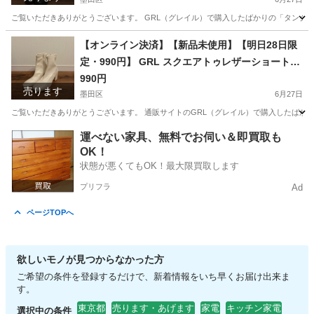
ご覧いただきありがとうございます。 GRL（グレイル）で購入したばかりの「タンクソール
東京
墨田区
靴
GRL
【オンライン決済】【新品未使用】【明日28日限
定・990円】 GRL スクエアトゥレザーショートブ
ーツ 23.0cm アイボリー
990円
売ります
墨田区
6月27日
ご覧いただきありがとうございます。 通販サイトのGRL（グレイル）で購入したばかりの
東京
墨田区
靴
運べない家具、無料でお伺い＆即買取も
OK！
状態が悪くてもOK！最大限買取します
プリフラ
Ad
ページTOPへ
欲しいモノが見つからなかった方
ご希望の条件を登録するだけで、新着情報をいち早くお届け出来ま
す。
東京都
売ります・あげます
家電
キッチン家電
選択中の条件