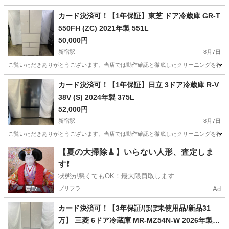
東京
新宿区
新宿駅
キッチン家電
ドア
カード決済可！【1年保証】東芝 ドア冷蔵庫 GR-T
550FH (ZC) 2021年製 551L
50,000円
新宿駅
8月7日
ご覧いただきありがとうございます。当店では動作確認と徹底したクリーニングを行った高品質なリ
東京
新宿区
新宿駅
キッチン家電
ドア
カード決済可！【1年保証】日立 3ドア冷蔵庫 R-V
38V (S) 2024年製 375L
52,000円
新宿駅
8月7日
ご覧いただきありがとうございます。当店では動作確認と徹底したクリーニングを行った高品質なリ
東京
新宿区
新宿駅
キッチン家電
ドア
【夏の大掃除🧹】いらない人形、査定しま
す❗️
状態が悪くてもOK！最大限買取します
プリフラ
Ad
カード決済可！【3年保証/ほぼ未使用品/新品31
万】 三菱 6ドア冷蔵庫 MR-MZ54N-W 2026年製 5