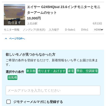
東京
東大和市
上北台駅
スーツ
エイサー G245HQbid 23.6インチモニターとモニ
ターアームのセット
10,000円
売ります
上北台駅
6月13日
モニター情報 ノングレア(非光沢) 入力端子 D-Subx1 DVIx1 HDMIx1
東京
東大和市
上北台駅
周辺機器
ページTOPへ
欲しいモノが見つからなかった方
ご希望の条件を登録するだけで、新着情報をいち早くお届け出来ま
す。
東京都
売ります・あげます
家電
季節、空調家電
選択中の条件
扇風機
ジモティーメルマガにも登録する