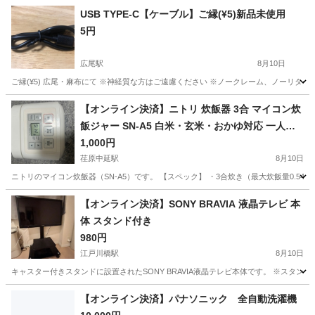
USB TYPE-C【ケーブル】ご縁(¥5)新品未使用
5円
広尾駅
8月10日
ご縁(¥5) 広尾・麻布にて ※神経質な方はご遠慮ください ※ノークレーム、ノーリタ
東京
港区
広尾駅
その他
USB
【オンライン決済】ニトリ 炊飯器 3合 マイコン炊
飯ジャー SN-A5 白米・玄米・おかゆ対応 一人暮
らし
1,000円
荏原中延駅
8月10日
ニトリのマイコン炊飯器（SN-A5）です。 【スペック】 ・3合炊き（最大炊飯量0.54L
東京
品川区
荏原中延駅
キッチン家電
【オンライン決済】SONY BRAVIA 液晶テレビ 本
体 スタンド付き
980円
江戸川橋駅
8月10日
キャスター付きスタンドに設置されたSONY BRAVIA液晶テレビ本体です。 ※スタンド込み
東京
文京区
江戸川橋駅
テレビ
【オンライン決済】パナソニック 全自動洗濯機