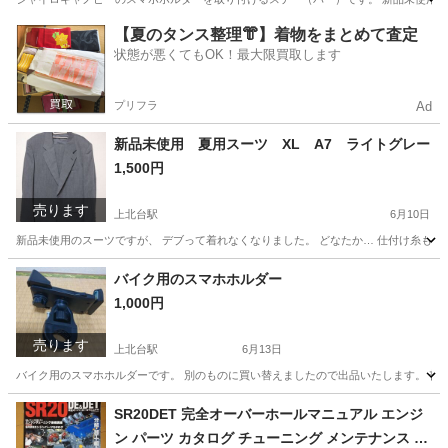
東京
東大和市
上北台駅
ホンダ
マルチマウントバー
【夏のタンス整理👘】着物をまとめて査定
状態が悪くてもOK！最大限買取します
プリフラ
Ad
新品未使用 夏用スーツ XL A7 ライトグレー
1,500円
売ります
上北台駅
6月10日
新品未使用のスーツですが、 デブって着れなくなりました。 どなたか… 仕付け糸も取
東京
東大和市
上北台駅
スーツ
ライト
バイク用のスマホホルダー
1,000円
売ります
上北台駅
6月13日
バイク用のスマホホルダーです。 別のものに買い替えましたので出品いたします。 普
東京
東大和市
上北台駅
携帯アクセサリー
SR20DET 完全オーバーホールマニュアル エンジ
ン パーツ カタログ チューニング メンテナンス ト