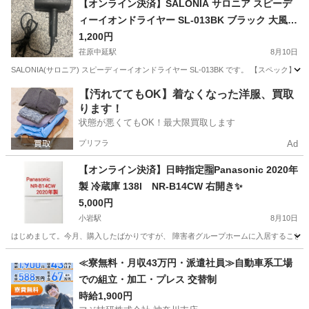
【オンライン決済】SALONIA サロニア スピーデ
ィーイオンドライヤー SL-013BK ブラック 大風量
1200W
1,200円
荏原中延駅
8月10日
SALONIA(サロニア) スピーディーイオンドライヤー SL-013BK です。 【スペック】 ・カ
東京
品川区
荏原中延駅
生活家電
【汚れててもOK】着なくなった洋服、買取
ります！
状態が悪くてもOK！最大限買取します
プリフラ
Ad
【オンライン決済】日時指定🈯️Panasonic 2020年
製 冷蔵庫 138l NR-B14CW 右開き✨️
5,000円
小岩駅
8月10日
はじめまして。今月、購入したばかりですが、 障害者グループホームに入居することになったので
東京
江戸川区
小岩駅
キッチン家電
≪寮無料・月収43万円・派遣社員≫自動車系工場
での組立・加工・プレス 交替制
時給1,900円