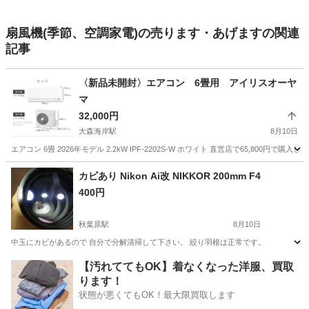
扇風機(季節、空調家電)の売ります・あげますの関連
記事
〈新品未開封〉エアコン 6畳用 アイリスオーヤ
マ
32,000円
大森海岸駅
8月10日
エアコン 6畳 2026年モデル 2.2kW IPF-2202S-W ホワイト 直営店で65,8
東京
大田区
大森海岸駅
季節、空調家電
カビあり Nikon Ai改 NIKKOR 200mm F4
400円
秋葉原駅
8月10日
中玉にカビがあるので 自分で分解清掃して下さい。 絞り羽根は正常です。
東京
台東区
秋葉原駅
カメラ
Nikon
【汚れててもOK】着なくなった洋服、買取
ります！
状態が悪くてもOK！最大限買取します