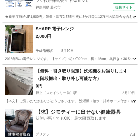
フジ技研株式会社 神奈川支店
神奈川県 藤沢市
提携サイト
★新年度時給UP1,900円／残業・深夜2,375円 更に3か月毎に12万円の奨励金を含む
神奈川
藤沢市
その他
SHARP 電子レンジ
2,000円
千歳船橋駅
8月10日
2016年製の電子レンジです。 【サイズ】縦：◯29cm、横：45cm、奥行き：36.5
東京
世田谷区
千歳船橋駅
キッチン家電
【無料・引き取り限定】洗濯機をお譲りします
（階段搬出・取り外し可能な方）
0円
押上〈スカイツリー前〉駅
8月10日
【本文】 ご覧いただきありがとうございます。 洗濯機（給水・排水ホース付き）を無料で
東京
墨田区
押上〈スカイツリー前〉駅
生活家電
【求】ジモティーに出せない健康器具
状態が悪くてもOK！最大限買取します
プリフラ
Ad