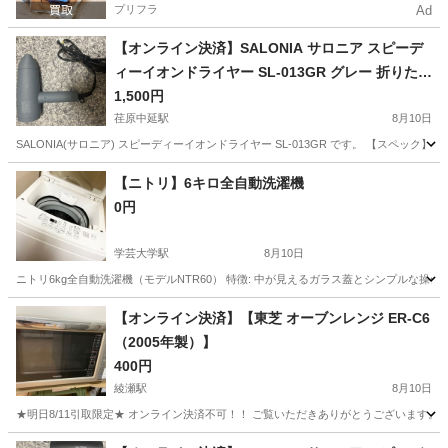
プリフラ
Ad
【オンライン決済】SALONIA サロニア スピーデ
ィーイオンドライヤー SL-013GR グレー 折りたた
み 1200W
1,500円
荏原中延駅
8月10日
SALONIA(サロニア) スピーディーイオンドライヤー SL-013GR です。 【スペック】 ・カラ
東京
品川区
荏原中延駅
美容家電
サロニア
【ニトリ】6キロ全自動洗濯機
0円
学芸大学駅
8月10日
ニトリ6kg全自動洗濯機（モデルNTR60） 特徴: 中が見えるガラス蓋とシンプルな操作パネル 
東京
目黒区
学芸大学駅
生活家電
【オンライン決済】【東芝 オーブンレンジ ER-C6
（2005年製）】
400円
綾瀬駅
8月10日
★明日8/11引取限定★ オンライン決済不可！！ ご覧いただきありがとうございます。 引越し
東京
足立区
綾瀬駅
キッチン家電