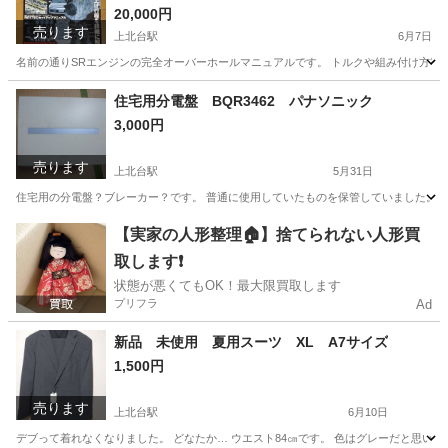
ルク記載 シルビア 180SX S13 S14 S15
20,000円
売ります
上北台駅
6月7日
名前の通りSRエンジンの完全オーバーホールマニュアルです。 トルクや組み付け方等詳
東京
東大和市
上北台駅
その他
住宅用分電盤 BQR3462 パナソニック
3,000円
売ります
上北台駅
5月31日
住宅用の分電盤？ブレーカー？です。 普通に使用していたものを保管していました。 
東京
東大和市
上北台駅
その他
分電盤
【実家の人形整理🏠】捨てられない人形買
取します❗️
状態が悪くてもOK！最大限買取します
プリフラ
Ad
新品 未使用 夏用スーツ XL A7サイズ
1,500円
売ります
上北台駅
6月10日
デブって着れなくなりました。 どなたか… ウエスト84㎝です。 色はグレーだと思いま