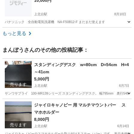
10,000円
上北台駅
8月10日
パナソニック 全自動電気洗濯機 NA-F50B12-F まだまだ使えます
東京
東大和市
上北台駅
生活家電
パナソニック
もっと見る
まんぼう
さんのその他の投稿記事：
スタンディングデスク w=80cm D=54cm H=4
～41cm
5,000円
売ります
上北台駅
6月7日
サンワサプライ 100-MR139シリーズ スタンディングデスク。 幅795mm 奥行540
東京
東大和市
上北台駅
テーブル
スタンディングデスク
ジャイロキャノピー 用 マルチマウントバー ス
マホホルダー
8,000円
売ります
上北台駅
6月14日
ジャイロキャノピーのスマホホルダーを取り付けるステー（バー）です。 新品未使用品