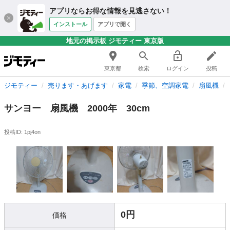
アプリならお得な情報を見逃さない！
インストール
アプリで開く
地元の掲示板 ジモティー 東京版
東京都
検索
ログイン
投稿
ジモティー
売ります・あげます
家電
季節、空調家電
扇風機
サンヨー 扇風機 2000年 30cm
投稿ID: 1pj4on
0円
価格