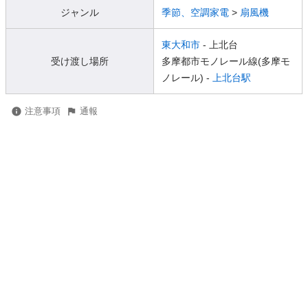
ジャンル
季節、空調家電
>
扇風機
東大和市
- 上北台
受け渡し場所
多摩都市モノレール線(多摩モ
ノレール) -
上北台駅
注意事項
通報