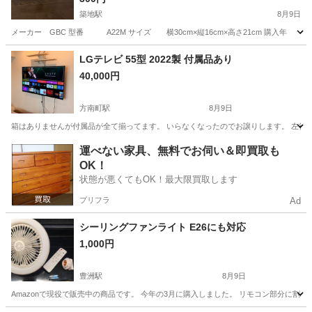
築地駅
8月9日
メーカー GBC 型番 A22M サイズ 横30cm×縦16cm×高さ21cm 購入年 
東京
中央区
築地駅
家電
LGテレビ 55型 2022製 付属品あり
40,000円
方南町駅
8月9日
箱はありませんが付属品が全て揃ってます。 いらなくなったのでお譲りします。 左後
東京
中野区
方南町駅
テレビ
運べない家具、無料でお伺い＆即買取も
OK！
状態が悪くてもOK！最大限買取します
プリフラ
Ad
シーリングファンライト E26にも対応
1,000円
豊洲駅
8月9日
Amazonで現役で販売中の商品です。 今年の3月に購入しました。 リモコン部分に割れ