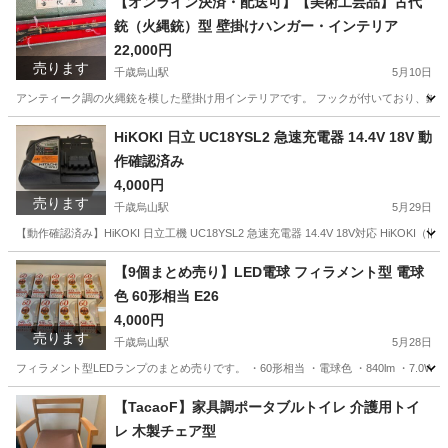
【オンライン決済・配送可】【美術工芸品】古代
銃（火縄銃）型 壁掛けハンガー・インテリア
22,000円
売ります
千歳烏山駅
5月10日
アンティーク調の火縄銃を模した壁掛け用インテリアです。 フックが付いており、鍵をか
東京
世田谷区
千歳烏山駅
インテリア雑貨/小物
火縄銃
HiKOKI 日立 UC18YSL2 急速充電器 14.4V 18V 動
作確認済み
4,000円
売ります
千歳烏山駅
5月29日
【動作確認済み】HiKOKI 日立工機 UC18YSL2 急速充電器 14.4V 18V対応 HiKOK
東京
世田谷区
千歳烏山駅
その他
YSL
【9個まとめ売り】LED電球 フィラメント型 電球
色 60形相当 E26
4,000円
売ります
千歳烏山駅
5月28日
フィラメント型LEDランプのまとめ売りです。 ・60形相当 ・電球色 ・840lm ・7
東京
世田谷区
千歳烏山駅
その他
フィラメント
【TacaoF】家具調ポータブルトイレ 介護用トイ
レ 木製チェア型