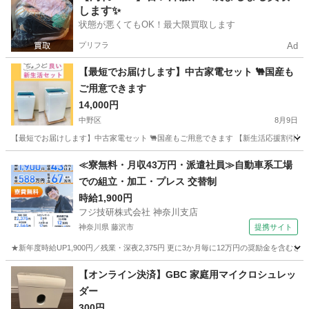
します✨
状態が悪くてもOK！最大限買取します
プリフラ
Ad
【最短でお届けします】中古家電セット 🐫国産も
ご用意できます
14,000円
中野区
8月9日
【最短でお届けします】中古家電セット 🐫国産もご用意できます 【新生活応援割引】家
東京
中野区
キッチン家電
神奈川
横浜市
キッチン家電
≪寮無料・月収43万円・派遣社員≫自動車系工場
での組立・加工・プレス 交替制
取り付け
時給1,900円
フジ技研株式会社 神奈川支店
神奈川県 藤沢市
提携サイト
★新年度時給UP1,900円／残業・深夜2,375円 更に3か月毎に12万円の奨励金を含む
神奈川
藤沢市
その他
【オンライン決済】GBC 家庭用マイクロシュレッ
ダー
300円