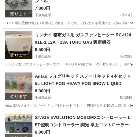
ンドル
7,000円
売ります
千歳烏山駅
7月23日
TOTO製の壁付け蛇口（単水栓）2個セットです。 ばら売りも可能です 人気の高い十字
東京
世田谷区
千歳烏山駅
家庭用品
TOTO
リンナイ 都市ガス用 ガスファンヒーター RC-H24
01E-1 12A・13A TOHO GAS 暖房機器
6,500円
売ります
千歳烏山駅
5月28日
リンナイ製 ガスファンヒーターです。 TOHO GASモデル「RC-H2401E-1」。 都
東京
世田谷区
千歳烏山駅
季節、空調家電
TOHO GAS
Antari フォグリキッド スノーリキッド 4本セット
5L LIGHT FOG HEAVY FOG SNOW LIQUID
8,000円
売ります
千歳烏山駅
5月28日
Antari製のフォグ／スノーリキッド4本セットです。 ・PREMIUM SNOW LIQUID（SL-5A
東京
世田谷区
千歳烏山駅
その他
FLR
STAGE EVOLUTION MC6 DMXコントローラー L
ED照明コントローラー 調光 卓上コントローラー
6,000円