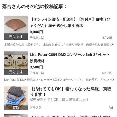
落合
さんのその他の投稿記事：
【オンライン決済・配送可】【箱付き】白檀（び
ゃくだん）扇子 透かし彫り 香木
9,900円
売ります
千歳烏山駅
5月10日
木製の透かし彫り扇子です。 上品なお香のような香りがあり、白檀を思わせる落ち着いた
東京
世田谷区
千歳烏山駅
その他
白檀
Lite-Puter C604 DMXコンソール 6ch 2台セット
照明機材
9,500円
売ります
千歳烏山駅
5月29日
Lite-Puter製 DMX照明コントローラー CX-604 2台セットです。 舞台照明、
東京
世田谷区
千歳烏山駅
エフェクター、PA機器
機材
【汚れててもOK】着なくなった洋服、買取
ります！
状態が悪くてもOK！最大限買取します
プリフラ
Ad