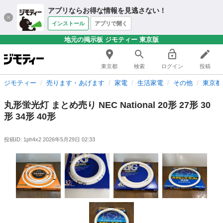
アプリならお得な情報を見逃さない！
インストール
アプリで開く
地元の掲示板 ジモティー 東京版
東京都
検索
ログイン
投稿
ジモティー
売ります・あげます
家電
生活家電
その他
東京都
丸形蛍光灯 まとめ売り NEC National 20形 27形 30
形 34形 40形
投稿ID: 1ph4x2
2026年5月29日 02:33