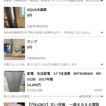
炊飯器（YAMAZEN） •製品名：4合炊きマイコンジャー炊飯器 •型番：NEJS-072CM(W) •2
東京
足立区
キッチン家電
YAMAZEN
AQUA冷蔵庫
0円
武蔵増戸駅
8月9日
AQUA冷蔵庫2017年 355L 今現在も使用中なので、 不具合はございません。
東京
あきる野市
武蔵増戸駅
キッチン家電
AQUA
ランプ
0円
不動前駅
8月9日
不要になったため、取りにきてくれる方を優先にお譲りします。
東京
目黒区
不動前駅
生活家電
家電 生活家電 1ﾄﾞｱ冷凍庫 MITSUBISHI MF-
U12B 2017年製
14,300円
京王堀之内駅
8月9日
取りに来られる方限定！ ------------------------------------------------ ●商品情報 メ
東京
八王子市
京王堀之内駅
キッチン家電
冷凍庫
【汚れOK‼️】古い洋服、一袋まるまる買取