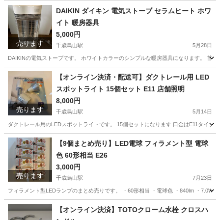
東京
世田谷区
千歳烏山駅
エフェクター、PA機器
DAIKIN ダイキン 電気ストーブ セラムヒート ホワ
イト 暖房器具
ammoon
5,000円
売ります
千歳烏山駅
5月28日
DAIKINの電気ストーブです。 ホワイトカラーのシンプルな暖房器具になります。 首
東京
世田谷区
千歳烏山駅
季節、空調家電
【オンライン決済・配送可】ダクトレール用 LED
スポットライト 15個セット E11 店舗照明
8,000円
売ります
千歳烏山駅
5月14日
ダクトレール用のLEDスポットライトです。 15個セットになります 口金はE11タイプ
東京
世田谷区
千歳烏山駅
照明器具
スポットライト
【9個まとめ売り】LED電球 フィラメント型 電球
色 60形相当 E26
3,000円
売ります
千歳烏山駅
7月23日
フィラメント型LEDランプのまとめ売りです。 ・60形相当 ・電球色 ・840lm ・7.0
東京
世田谷区
千歳烏山駅
その他
フィラメント
【オンライン決済】TOTOクローム水栓 クロスハ