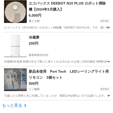
東京
江東区
豊洲駅
季節、空調家電
エコバックス DEEBOT N10 PLUS ロボット掃除
機【2024年3月購入】
6,000円
勝どき駅
8月9日
エコバックス（ECOVACS）のロボット掃除機「DEEBOT N10 PLUS」です。買い替
東京
中央区
勝どき駅
その他
ロボット掃除機
冷蔵庫
200円
新富町駅
8月9日
冷蔵庫5年使用 部屋の中まで取りに来てくれる方のみ 引き渡し日8/23限定 時間8:00〜16
東京
中央区
新富町駅
キッチン家電
新品未使用 Port Tech LEDシーリングライト用
リモコン 3個セット
500円
三ノ輪駅
8月9日
引越したら照明と共に付属していましたが、寝室以外必要ないのでお譲りします。 元の照明
東京
台東区
三ノ輪駅
生活家電
もっと見る