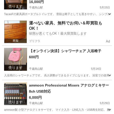
16,000円
売ります
千歳烏山駅
5月15日
TacaoFの家具調ポータブルトイレです。 普段は椅子としても置きやすい、 シンプル
東京
世田谷区
千歳烏山駅
椅子
ポータブルトイレ
運べない家具、無料でお伺い＆即買取も
OK！
状態が悪くてもOK！最大限買取します
プリフラ
Ad
【オンライン決済】シャワーチェア 入浴椅子
600円
売ります
千歳烏山駅
5月14日
入浴用のシャワーチェアです。 高さ調整ができるタイプになります。 浴室での使用、介
東京
世田谷区
千歳烏山駅
椅子
介護用品
ammoon Professional Mixers アナログミキサー
8ch USB対応
6,000円
売ります
千歳烏山駅
5月29日
ammoon製 小型アナログミキサーです。 マイク入力・LINE入力・USB再生対応。 