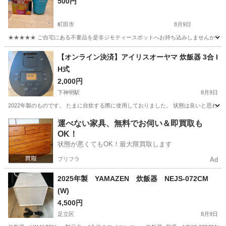
500円
町田市
8月9日
★★★★★ ご自宅にある不要品を是非ジモティースポットへお持ち込みしませんか？ 家
東京
町田市
キッチン家電
フローズン
【オンライン決済】アイリスオーヤマ 炊飯器 3合 I
H式
2,000円
下神明駅
8月9日
2022年製のものです。 たまに自炊する際に使用しておりました。 状態は良いと思われます。 ブランド
東京
品川区
下神明駅
キッチン家電
運べない家具、無料でお伺い＆即買取も
OK！
状態が悪くてもOK！最大限買取します
プリフラ
Ad
2025年製 YAMAZEN 炊飯器 NEJS-072CM
(W)
4,500円
足立区
8月9日