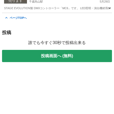
売ります
千歳烏山駅
5月29日
STAGE EVOLUTION製 DMXコントローラー「MC6」です。 LED照明・演出機材用
東京
世田谷区
千歳烏山駅
エフェクター、PA機器
ページTOPへ
コントローラー
投稿
誰でも今すぐ30秒で投稿出来る
投稿画面へ (無料)