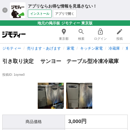
アプリならお得な情報を見逃さない！
インストール
アプリで開く
地元の掲示板 ジモティー 東京版
東京都
検索
ログイン
投稿
ジモティー
売ります・あげます
家電
キッチン家電
冷蔵庫
東
引き取り決定 サンヨー テーブル型冷凍冷蔵庫
投稿ID: 1oynw0
3,000円
商品価格