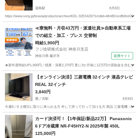
湯島駅
8月8日
https://www.sony.jp/bravia/products/archive/KDL-32EX420/?srsltid=AfmBOordfb9r
東京
文京区
湯島駅
テレビ
KDL
≪寮無料・月収43万円・派遣社員≫自動車系工場
での組立・加工・プレス 交替制
時給1,900円
フジ技研株式会社 神奈川支店
神奈川県 藤沢市
提携サイト
★新年度時給UP1,900円／残業・深夜2,375円 更に3か月毎に12万円の奨励金を含む
神奈川
藤沢市
その他
【オンライン決済】三菱電機 32インチ 液晶テレビ
REAL 32インチ
3,840円
鷺ノ宮駅
8月8日
今週8／8 土曜日に取りに来られる方 外して持って行って頂ける方 商品 三菱電機（MITSU
東京
中野区
鷺ノ宮駅
テレビ
カード決済可！【1年保証/新品22万】 Panasonic
6ドア冷蔵庫 NR-F45HY2-N 2025年製 450L
125,000円