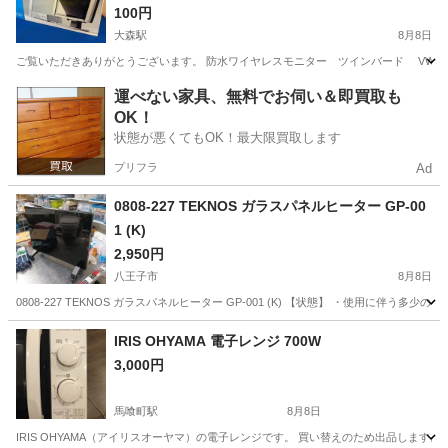
100円
大森駅
8月8日
ご覧いただきありがとうございます。 防水ワイヤレスモニター ツインバード VW-J107 
東京
大田区
大森駅
テレビ
モニター
運べない家具、無料でお伺い＆即買取も
OK！
状態が悪くてもOK！最大限買取します
プリフラ
Ad
0808-227 TEKNOS ガラスパネルヒーター GP-00
1 (K)
2,950円
八王子市
8月8日
0808-227 TEKNOS ガラスパネルヒーター GP-001 (K) 【状態】 ・使用に
東京
八王子市
季節、空調家電
現地
IRIS OHYAMA 電子レンジ 700W
3,000円
馬喰町駅
8月8日
IRIS OHYAMA（アイリスオーヤマ）の電子レンジです。 買い替えのため出品します