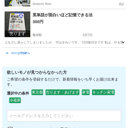
電動アシスト自転車で配達し、報酬を獲得しましょ
Amazon Now
Ad
う！
英単語が面白いほど記憶できる法
300円
売ります
亀有駅
6月7日
上を少し濡らしてしまいましたが、 中はきれいです。 CD2枚付きです 私は、やる気
東京
葛飾区
亀有駅
語学、辞書
使い
ページTOPへ
欲しいモノが見つからなかった方
ご希望の条件を登録するだけで、新着情報をいち早くお届け出来ま
す。
東京都
売ります・あげます
家電
キッチン家電
選択中の条件
冷蔵庫