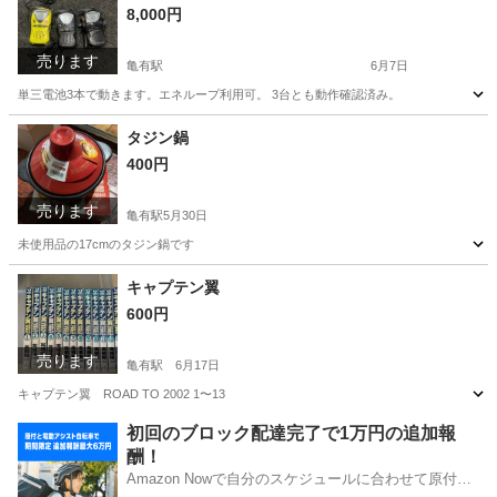
8,000円
売ります
亀有駅
6月7日
単三電池3本で動きます。エネループ利用可。 3台とも動作確認済み。
東京
葛飾区
亀有駅
その他
トランシーバー
タジン鍋
400円
売ります
亀有駅
5月30日
未使用品の17cmのタジン鍋です
東京
葛飾区
亀有駅
調理器具
タジン鍋
キャプテン翼
600円
売ります
亀有駅
6月17日
キャプテン翼 ROAD TO 2002 1〜13
東京
葛飾区
亀有駅
マンガ、コミック、アニメ
初回のブロック配達完了で1万円の追加報
酬！
キャプテン翼
Amazon Nowで自分のスケジュールに合わせて原付や