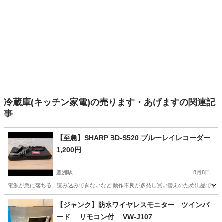
冷蔵庫(キッチン家電)の売ります・あげますの関連記
事
【至急】SHARP BD-S520 ブルーレイレコーダー
1,200円
豊洲駅
8月8日
電源が急に落ちる、読み込みできないなど 動作不良が多発し買い替えのため出品です ジャ
東京
江東区
豊洲駅
映像プレーヤー、レコーダー
【ジャンク】防水ワイヤレスモニター ツインバ
ード リモコン付 VW-J107