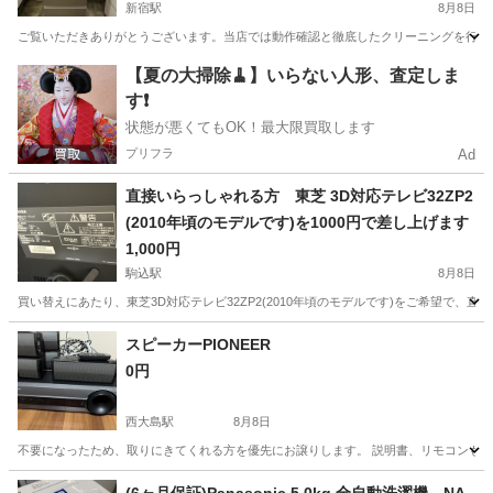
新宿駅
8月8日
ご覧いただきありがとうございます。当店では動作確認と徹底したクリーニングを行った高品質なリ
東京
新宿区
新宿駅
キッチン家電
ドア
【夏の大掃除🧹】いらない人形、査定しま
す❗️
状態が悪くてもOK！最大限買取します
プリフラ
Ad
直接いらっしゃれる方 東芝 3D対応テレビ32ZP2
(2010年頃のモデルです)を1000円で差し上げます
1,000円
駒込駅
8月8日
買い替えにあたり、東芝3D対応テレビ32ZP2(2010年頃のモデルです)をご希望で、直
東京
豊島区
駒込駅
テレビ
スピーカーPIONEER
0円
西大島駅
8月8日
不要になったため、取りにきてくれる方を優先にお譲りします。 説明書、リモコンも
東京
江東区
西大島駅
オーディオ