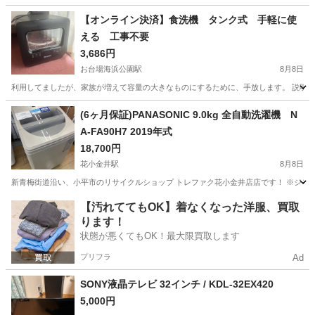
東京
中央区
馬喰町駅
キッチン家電
【オンライン決済】食洗機 タンク式 手軽に使
える 工事不要
3,686円
お台場海浜公園駅
8月8日
利用してましたが、家族が増えて容量の大きなものにするために、手放します。 説明書な
東京
港区
お台場海浜公園駅
キッチン家電
タンク
(6ヶ月保証)PANASONIC 9.0kg 全自動洗濯機 N
A-FA90H7 2019年式
18,700円
花小金井駅
8月8日
新青梅街道沿い、小平市のリサイクルショップ トレファク花小金井店店です！ ※ジモティ
東京
小平市
花小金井駅
生活家電
貸し出し
【汚れててもOK】着なくなった洋服、買取
ります！
状態が悪くてもOK！最大限買取します
プリフラ
Ad
SONY液晶テレビ 32インチ / KDL-32EX420
5,000円