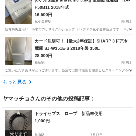
(6ヶ月保証)Panasonic 5.0kg 全自動洗濯機 NA-
F50B11 2018年式
16,500円
花小金井駅
8月8日
新青梅街道沿い、小平市のリサイクルショップ トレファク花小金井店店です！ ※ジモティ
東京
小平市
花小金井駅
生活家電
貸し出し
カード決済可！【最大2年保証】SHARP 3ドア冷
蔵庫 SJ-W351E-S 2019年製 350L
28,000円
新宿駅
8月8日
ご覧いただきありがとうございます。当店では動作確認と徹底したクリーニングを行った高品質なリ
東京
新宿区
新宿駅
キッチン家電
もっと見る
ヤマッチョ
さんのその他の投稿記事：
トライセプス ロープ 新品未使用
1,000円
売ります
亀有駅
7月17日