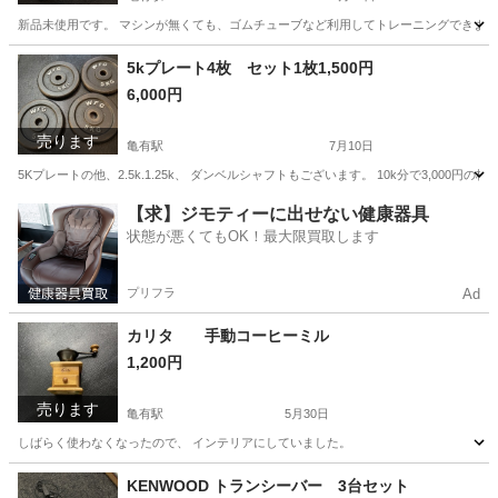
新品未使用です。 マシンが無くても、ゴムチューブなど利用してトレーニングできます
東京
葛飾区
亀有駅
フィットネス、トレーニング
5kプレート4枚 セット1枚1,500円
6,000円
売ります
亀有駅
7月10日
5Kプレートの他、2.5k.1.25k、 ダンベルシャフトもございます。 10k分で3,000
東京
葛飾区
亀有駅
フィットネス、トレーニング
【求】ジモティーに出せない健康器具
状態が悪くてもOK！最大限買取します
プリフラ
Ad
カリタ 手動コーヒーミル
1,200円
売ります
亀有駅
5月30日
しばらく使わなくなったので、 インテリアにしていました。
東京
葛飾区
亀有駅
キッチン家電
カリタ
KENWOOD トランシーバー 3台セット